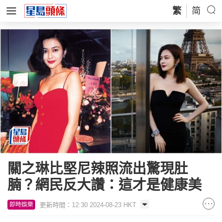
繁
简
關之琳比堅尼辣照流出驚現肚
腩？網民反大讚：這才是健康美
更新時間：12:30 2024-08-23 HKT
即時娛樂