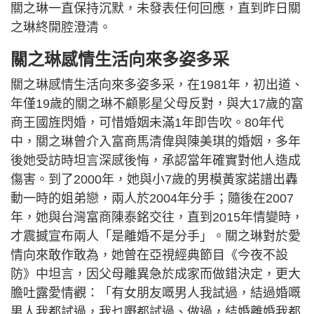
關之琳一直保持沉默，未發表任何回應，直到昨日關
之琳終開腔澄清。
關之琳感情生活向來多姿多采
關之琳感情生活向來多姿多采，在1981年，初出道、
年僅19歲的關之琳不顧影星父母反對，與大17歲的富
商王國旌閃婚，可惜婚姻未滿1年即告吹。80年代
中，關之琳曾介入富商馬清偉與陳美琪的婚姻，多年
後她受訪時坦言深感後悔，承認當年確實對他人造成
傷害。到了2000年，她與小7歲的男模黃家諾譜出轟
動一時的姐弟戀，兩人於2004年分手；隨後在2007
年，她與台灣富商陳泰銘交往，直到2015年情變時，
才震撼宣布兩人「是離婚不是分手」。關之琳對於愛
情向來敢作敢為，她曾在亞視經典節目《今夜不設
防》中坦言，因父母離異急於成家而做錯決定，更大
膽吐露愛情觀：「有女朋友嘅男人我試過，結過婚嘅
男人我都試過，我乜嘢都試過、做過，結婚離婚我都