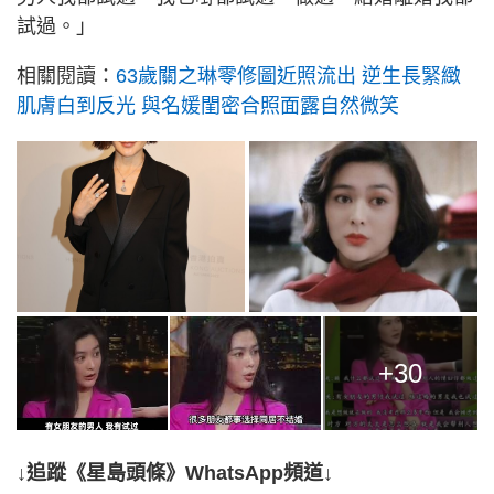
試過。」
相關閱讀：
63歲關之琳零修圖近照流出 逆生長緊緻
肌膚白到反光 與名媛閨密合照面露自然微笑
+30
↓追蹤《星島頭條》WhatsApp頻道↓