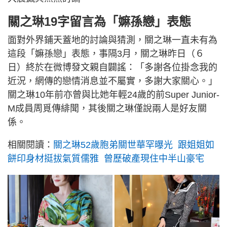
關之琳19字留言為「嫲孫戀」表態
面對外界鋪天蓋地的討論與猜測，關之琳一直未有為
這段「嫲孫戀」表態，事隔3月，關之琳昨日（６
日）終於在微博發文親自闢謠：「多謝各位掛念我的
近況，網傳的戀情消息並不屬實，多謝大家關心。」
關之琳10年前亦曾與比她年輕24歲的前Super Junior-
M成員周覓傳緋聞，其後關之琳僅說兩人是好友關
係。
相關閱讀：
關之琳52歲胞弟關世華罕曝光 跟姐姐如
餅印身材挺拔氣質儒雅 曾歷破產現住中半山豪宅