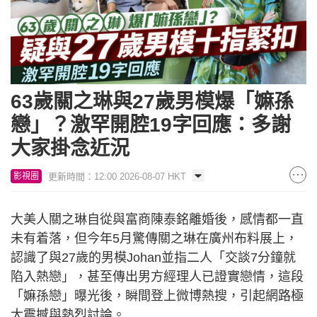
63歲關之琳與27歲男模爆「嫲孫
戀」？激罕開腔19字回應：多謝
大家掛念近況
更新時間：12:00 2026-08-07 HKT
影視圈
大美人關之琳自從與富商陳泰銘離婚後，感情都一直
未有着落，但今年5月驚傳關之琳在廣州布料展上，
認識了與27歲的男模Johan並指二人「交談7分鐘就
陷入熱戀」，甚至傳出男方經理人已證實戀情，這段
「嫲孫戀」曝光後，瞬間登上微博熱搜，引起網路極
大震撼與熱烈討論。