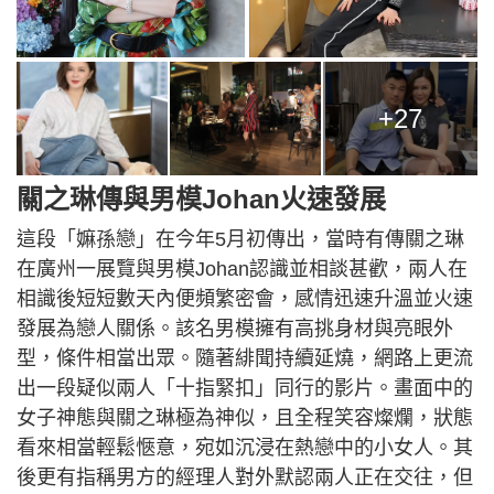
+27
關之琳傳與男模Johan火速發展
這段「嫲孫戀」在今年5月初傳出，當時有傳關之琳
在廣州一展覽與男模Johan認識並相談甚歡，兩人在
相識後短短數天內便頻繁密會，感情迅速升溫並火速
發展為戀人關係。該名男模擁有高挑身材與亮眼外
型，條件相當出眾。隨著緋聞持續延燒，網路上更流
出一段疑似兩人「十指緊扣」同行的影片。畫面中的
女子神態與關之琳極為神似，且全程笑容燦爛，狀態
看來相當輕鬆愜意，宛如沉浸在熱戀中的小女人。其
後更有指稱男方的經理人對外默認兩人正在交往，但