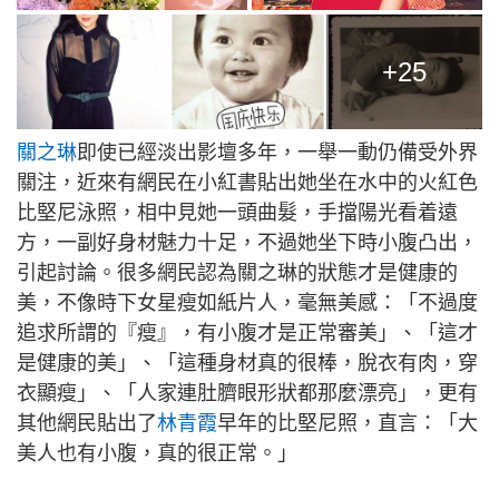
+25
關之琳
即使已經淡出影壇多年，一舉一動仍備受外界
關注，近來有網民在小紅書貼出她坐在水中的火紅色
比堅尼泳照，相中見她一頭曲髮，手擋陽光看着遠
方，一副好身材魅力十足，不過她坐下時小腹凸出，
引起討論。很多網民認為關之琳的狀態才是健康的
美，不像時下女星瘦如紙片人，毫無美感：「不過度
追求所謂的『瘦』，有小腹才是正常審美」、「這才
是健康的美」、「這種身材真的很棒，脫衣有肉，穿
衣顯瘦」、「人家連肚臍眼形狀都那麼漂亮」，更有
其他網民貼出了
林青霞
早年的比堅尼照，直言：「大
美人也有小腹，真的很正常。」