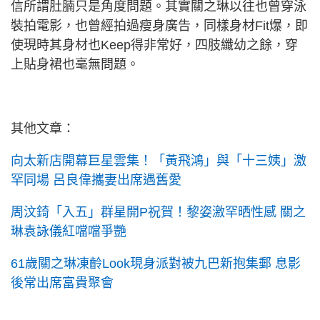
信所謂肚腩只是角度問題。其實關之琳以往也曾穿泳
裝拍電影，也曾經拍過瘦身廣告，同樣身材Fit爆，即
使現時其身材也Keep得非常好，四肢纖幼之餘，穿
上貼身裙也毫無問題。
其他文章：
向太新店開幕巨星雲集！「黃飛鴻」與「十三姨」激
罕同場 呂良偉攜妻出席遇舊愛
周汶錡「入五」群星開P祝賀！黎姿激罕晒性感 關之
琳袁詠儀紅噹噹爭艷
61歲關之琳凍齡Look現身派對被九巴新抱集郵 息影
後常出席富貴聚會