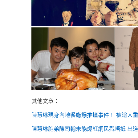
其他文章：
陳慧琳現身內地餐廳爆推撞事件！ 被途人重
陳慧琳胞弟陳司翰未能爆紅網民戥唔抵 出