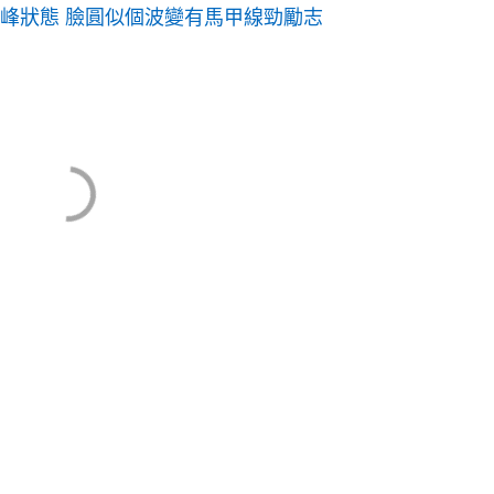
巔峰狀態 臉圓似個波變有馬甲線勁勵志