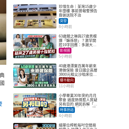
珍惜生命｜荃灣15歲少
年墮樓 事前曾報警預告
昏迷送院不治
突發
8小時前
63歲關之琳與27歲男模
爆「嫲孫戀」？激罕開
腔19字回應：多謝大家
掛念近況
影視圈
5小時前
40歲港漂棄百萬年薪來
港做保險 昔日國企高層
3800元租尖沙咀床位｜
經典
租盤Million
樓市動向
國
11小時前
小學畢業30年突約月月
聚會 過度熱情惹人質疑
慶
另有目的 網民拆解「扮
熟」4大動機｜Juicy叮
時事熱話
4小時前
細單位榨乾每吋空間易