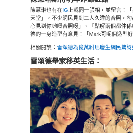
陳慧琳也有在
IG
上載同一張相，並留言：「
天堂」，不少網民見到二人久違的合照，勾
心見到你哋嘅合照呀」、「點解兩個都仲係
德的一身造型有意見：「Mark哥呢個造型
相關閱讀：
雷頌德為億萬駙馬慶生網民驚訝
雷頌德舉家移英生活：