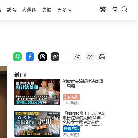
繁
简
育
體育
大灣區
專欄
更多
最Hit
謝偉俊夫婦擬效法蔡瀾
｜周顯
投資理財
11小時前
「你個frd廢！」JUPAS
放榜炫耀港大醫科Offer
名校女生囂張留言惹眾
怒 醫學院澄清：宣稱
時事熱話
「40.5分獲錄取」不符事
23小時前
實｜Juicy叮