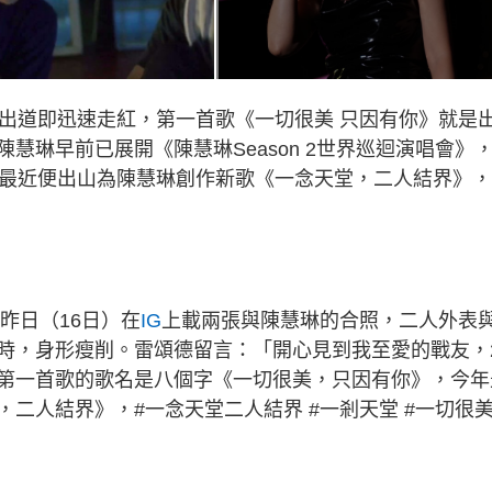
初出道即迅速走紅，第一首歌《一切很美 只因有你》就是
慧琳早前已展開《陳慧琳Season 2世界巡迴演唱會》
德最近便出山為陳慧琳創作新歌《一念天堂，二人結界》
昨日（16日）在
IG
上載兩張與陳慧琳的合照，二人外表
時，身形瘦削。雷頌德留言：「開心見到我至愛的戰友，
第一首歌的歌名是八個字《一切很美，只因有你》，今年
二人結界》，#一念天堂二人結界 #一剎天堂 #一切很