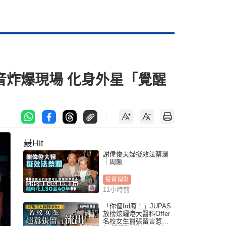
熱電音炸爆現場 化身外星「覺醒
最Hit
謝偉俊夫婦擬效法蔡瀾
｜周顯
投資理財
11小時前
「你個frd廢！」JUPAS
放榜炫耀港大醫科Offer
名校女生囂張留言惹眾