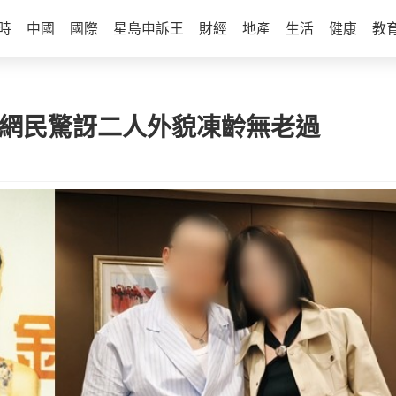
時
中國
國際
星島申訴王
財經
地產
生活
健康
教
 網民驚訝二人外貌凍齡無老過