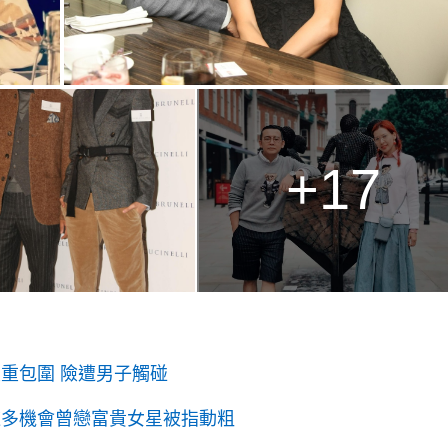
+17
重包圍 險遭男子觸碰
道多機會曾戀富貴女星被指動粗