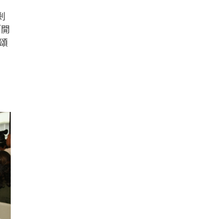
剎
「開
頌