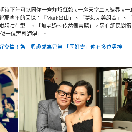
期待下年可以同你一齊炸爆紅館 #一念天堂二人結界 #一
起那些年的回憶：「Mark出山」、「夢幻完美組合」、
咁靚咁有型」、「無老過～依然很美麗」，另有網民對雷
好似一位壽司師傅」。
好交情！為一興趣成為兄弟 「同好會」仲有多位男神