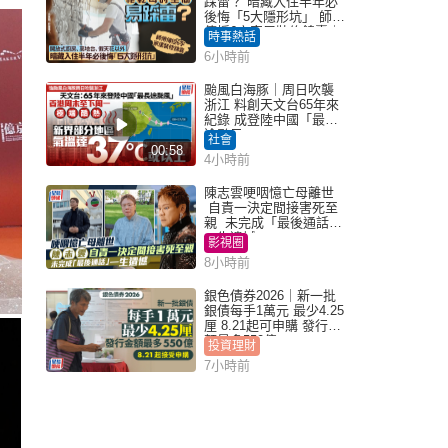
踩雷？ 暗藏入住半年必
後悔「5大隱形坑」 師傅
傳授6字家居裝修錦囊｜
時事熱話
Juicy叮
6小時前
颱風白海豚｜周日吹襲
浙江 料創天文台65年來
紀錄 成登陸中國「最長
途颱風」
社會
00:58
4小時前
陳志雲哽咽憶亡母離世
自責一決定間接害死至
親 未完成「最後通話」
一生遺憾
影視圈
8小時前
銀色債券2026｜新一批
銀債每手1萬元 最少4.25
厘 8.21起可申購 發行金
額最多550億
投資理財
7小時前