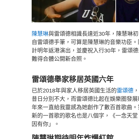
陳慧琳
與雷頌德相識長達近30年，陳慧琳
自雷頌德手筆，可算是陳慧琳的音樂功臣。陳
計明年返港演出，並慶祝入行30年，雷頌
難得合體公開新合照。
雷頌德舉家移居英國六年
已於2018年與家人移居英國生活的
雷頌德
，
昔日分別不大，而雷頌德比起在娛樂圈發展
年來一直給我靈感為她創作了數百首歌曲。
新的一首歌的歌名也是八個字，《一念天堂，
因有你」。
陳慧琳期待明年炸爆紅館