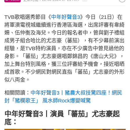
TVB歌唱選秀節目《
中年好聲音3
》今日（21日）在
將軍澳電視城繼續進行香港區海選，出席評審有韋綺
姍、伍仲衡及海兒。今日的報名者中，曾與劉子禮組
成男子組合哈比的尤志豪（蕃茄），有不少幕前演出
經驗，是TVB特約演員，亦在不少廣告中曾見過他的
身影。「蕃茄」尤志豪選唱鄭錦昌的《唐山大兄》，
加上舞台特別風格，獲三位評審給予機會，接近唱晒
成首歌。不少網民對網民直指「蕃茄」尤志豪的外形
似八両金。
相關閱讀：
中年好聲音3丨豬農大叔技驚四座！網民
封「豬欄歌王」 風水師Rock爆變喊驚
中年好聲音3丨演員「蕃茄」尤志豪起
底：