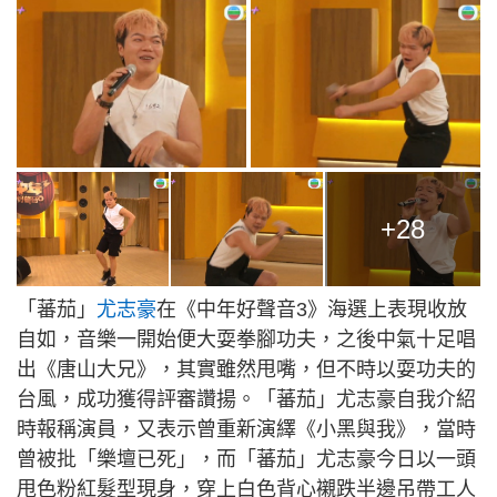
+28
「蕃茄」
尤志豪
在《中年好聲音3》海選上表現收放
自如，音樂一開始便大耍拳腳功夫，之後中氣十足唱
出《唐山大兄》，其實雖然甩嘴，但不時以耍功夫的
台風，成功獲得評審讚揚。「蕃茄」尤志豪自我介紹
時報稱演員，又表示曾重新演繹《小黑與我》，當時
曾被批「樂壇已死」，而「蕃茄」尤志豪今日以一頭
甩色粉紅髮型現身，穿上白色背心襯跌半邊吊帶工人