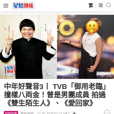
繁
简
中年好聲音3丨 TVB「御用老臨」
撞樣八両金！曾是男團成員 拍過
《雙生陌生人》、《愛回家》
更新時間：22:30 2024-07-21 HKT
即時娛樂