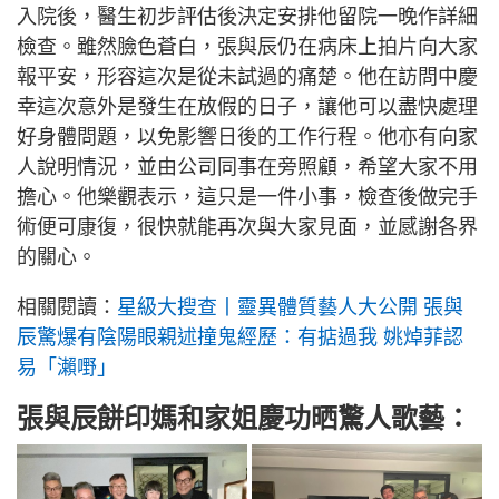
入院後，醫生初步評估後決定安排他留院一晚作詳細
檢查。雖然臉色蒼白，張與辰仍在病床上拍片向大家
報平安，形容這次是從未試過的痛楚。他在訪問中慶
幸這次意外是發生在放假的日子，讓他可以盡快處理
好身體問題，以免影響日後的工作行程。他亦有向家
人說明情況，並由公司同事在旁照顧，希望大家不用
擔心。他樂觀表示，這只是一件小事，檢查後做完手
術便可康復，很快就能再次與大家見面，並感謝各界
的關心。
相關閱讀：
星級大搜查丨靈異體質藝人大公開 張與
辰驚爆有陰陽眼親述撞鬼經歷：有掂過我 姚焯菲認
易「瀨嘢」
張與辰餅印媽和家姐慶功晒驚人歌藝：