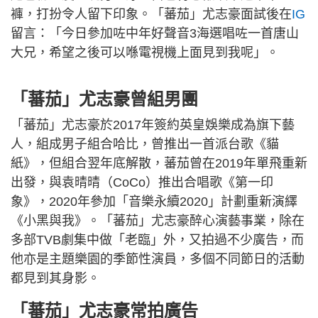
褲，打扮令人留下印象。「蕃茄」尤志豪面試後在
IG
留言：「今日參加咗中年好聲音3海選唱咗一首唐山
大兄，希望之後可以喺電視機上面見到我呢」。
「蕃茄」尤志豪曾組男團
「蕃茄」尤志豪於2017年簽約英皇娛樂成為旗下藝
人，組成男子組合哈比，曾推出一首派台歌《貓
紙》，但組合翌年底解散，蕃茄曾在2019年單飛重新
出發，與袁晴晴（CoCo）推出合唱歌《第一印
象》，2020年參加「音樂永續2020」計劃重新演繹
《小黑與我》。「蕃茄」尤志豪醉心演藝事業，除在
多部TVB劇集中做「老臨」外，又拍過不少廣告，而
他亦是主題樂園的季節性演員，多個不同節日的活動
都見到其身影。
「蕃茄」尤志豪常拍廣告