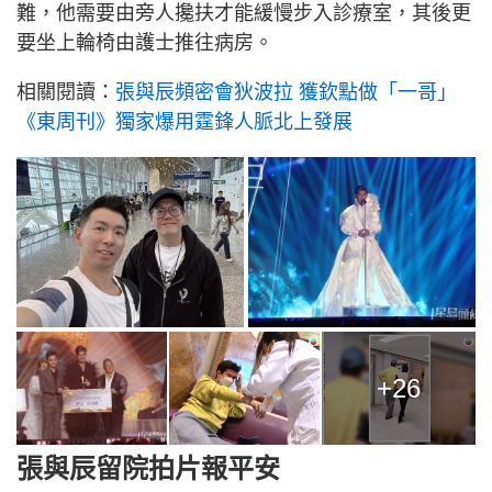
難，他需要由旁人攙扶才能緩慢步入診療室，其後更
要坐上輪椅由護士推往病房。
相關閱讀：
張與辰頻密會狄波拉 獲欽點做「一哥」
《東周刊》獨家爆用霆鋒人脈北上發展
+26
張與辰留院拍片報平安