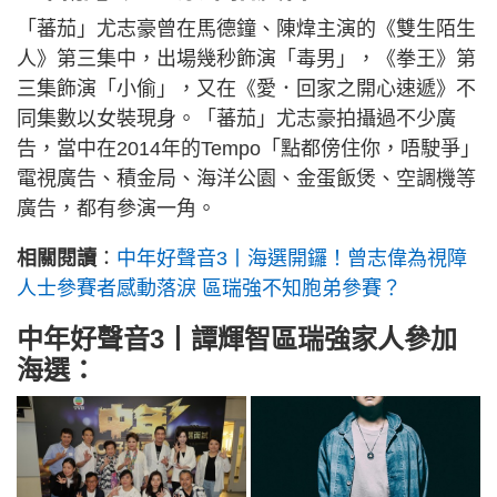
「蕃茄」尤志豪曾在馬德鐘、陳煒主演的《雙生陌生
人》第三集中，出場幾秒飾演「毒男」，《拳王》第
三集飾演「小偷」，又在《愛．回家之開心速遞》不
同集數以女裝現身。「蕃茄」尤志豪拍攝過不少廣
告，當中在2014年的Tempo「點都傍住你，唔駛爭」
電視廣告、積金局、海洋公園、金蛋飯煲、空調機等
廣告，都有參演一角。
相關閱讀
：
中年好聲音3丨海選開鑼！曾志偉為視障
人士參賽者感動落淚 區瑞強不知胞弟參賽？
中年好聲音3丨譚輝智區瑞強家人參加
海選：