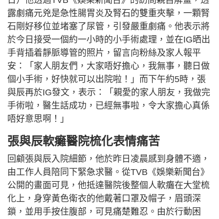
露劇痛元兇是急性腸胃炎及腎石的雙重夾擊，一顆腎
石剛好移位並堵塞了尿管，引發嚴重劇痛。他表示將
於今日接受一個約一小時的小手術處理，並在IG晒出
手背插着靜脈導管的照片，留言向粉絲及家人報平
安：「家人朋友們，大家唔好擔心，我無事，聽日做
個小手術，好快就可以出院啦！」而下午約5時，張
與辰再於IG發文，表示：「親愛的家人朋友，我做完
手術啦，醫生話成功，已經無事啦，令大家擔心真係
唔好意思啊！」
張與辰軟癱醫院梳化表情痛苦
回顧張與辰入院細節，他於昨日凌晨感到身體不適，
由工作人員陪同下緊急求醫。從TVB《娛樂新聞台》
公開的畫面可見，他抵達醫院後整個人軟癱在大堂梳
化上，身穿黃色衛衣的他戴著口罩及帽子，眉頭深
鎖，並用手按住腹部，可見痛楚難忍。由於行動困