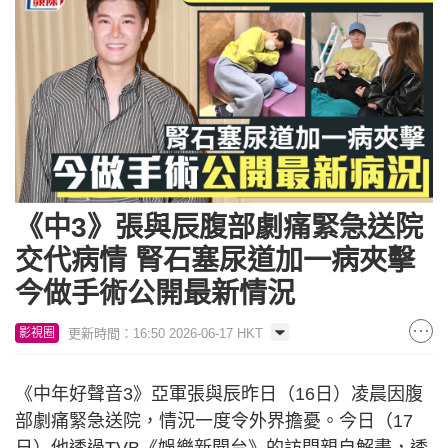
《中3》張與辰腹部劇痛緊急送院
交代病情 腎石塞尿道加一病夾擊
今做手術公開最新情況
更新時間：16:50 2026-06-17 HKT
影視圈
《中年好聲音3》亞軍張與辰昨日（16日）凌晨因腹
部劇痛緊急送院，情況一度令外界擔憂。今日（17
日）他透過TVB《娛樂新聞台》的訪問親自解畫，透