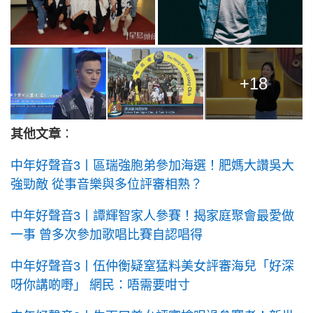
+18
其他文章
：
中年好聲音3丨區瑞強胞弟參加海選！肥媽大讚吳大
強勁敵 從事音樂與多位評審相熟？
中年好聲音3丨譚輝智家人參賽！揭家庭聚會最愛做
一事 曾多次參加歌唱比賽自認唱得
中年好聲音3丨伍仲衡疑窒猛料美女評審海兒「好深
呀你講啲嘢」 網民：唔需要咁寸