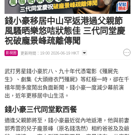
錢小豪移居中山罕返港過父親節
風騷晒樂悠咭狀態佳 三代同堂慶
祝破龐景峰疏離傳聞
更新時間：19:00 2026-06-19 HKT
影視圈
武打男星錢小豪於八、九十年代憑電影《殭屍先
生》、劇集《大頭綠衣鬥殭屍》等紅極一時，卻在千
禧年間多度鬧出負面新聞，錢小豪一度減少幕前演
出，近年更移居中山生活。
錢小豪三代同堂歎西餐
適逢父親節將至，錢小豪最近從內地返港，他與前妻
郭秀雲的兒子龐景峰（原名錢浩然）相約爸爸及及爺