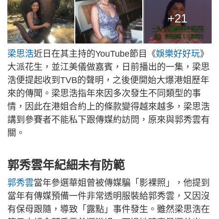
+21
梁思浩
近日在其主持的YouTube節目《
娛樂好好玩
》
大派花生，並江美儀做嘉賓，日前播出的一集，梁思
浩便提起收到TVB的聲明，之後便開始大爆港姐歷年
來的傳聞。梁思浩指年來因多次發生不同類型的事
情，因此在港姐合約上的條款變得越來越多，梁思浩
講到參賽者不能私下跟傳媒約訪問，原來與郭秀雲有
關。
郭秀雲年紀細未有防範
郭秀雲
當年參選華姐曾被傳媒騙「影裸照」，他提到
當年有傳媒預備一件非常透明服裝給郭秀雲，又因沒
有保母跟隨，導致「露點」事件發生。雖然梁思浩在