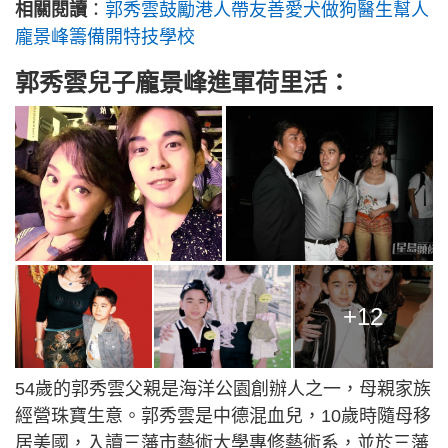
相關閱讀
：
郭秀雲鼓勵港人帶友善愛犬做狗醫生幫人
龐景峰籌備開特技學校
郭秀雲兒子龐景峰進軍荷里活：
+12
54歲的郭秀雲父親是海洋公園創辦人之一，母親家族
經營珠寶生意。郭秀雲是中德混血兒，10歲時隨母移
居美國，入讀三藩市藝術大學專修藝術系，並於三藩