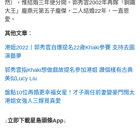
然），惟結婚三年便分開。郭秀雲2002年再嫁「鋼鐵
大王」龐鼎元第五子龐傑，二人結婚22年，一直恩
愛。
其他文章
：
港姐2022丨郭秀雲自爆提名22歲Khaki參賽 支持去圓
演藝夢
郭秀雲指Khaki想做戲故提名參加港姐 讚個樣有古典
美似Lucy Liu
盤點10位再婚更幸福女星！才子兩任前妻變豪門闊太
港姐女強人三嫁覓真愛
↓立即下載星島頭條App↓