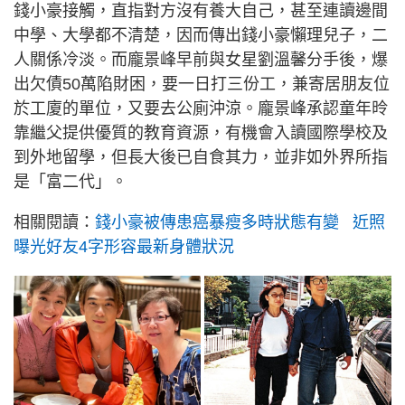
錢小豪接觸，直指對方沒有養大自己，甚至連讀邊間
中學、大學都不清楚，因而傳出錢小豪懶理兒子，二
人關係冷淡。而龐景峰早前與女星劉溫馨分手後，爆
出欠債50萬陷財困，要一日打三份工，兼寄居朋友位
於工廈的單位，又要去公廁沖涼。龐景峰承認童年昤
靠繼父提供優質的教育資源，有機會入讀國際學校及
到外地留學，但長大後已自食其力，並非如外界所指
是「富二代」。
相關閱讀：
錢小豪被傳患癌暴瘦多時狀態有變 近照
曝光好友4字形容最新身體狀況