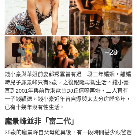
+28
錢小豪與華姐前妻郭秀雲曾有過一段三年婚姻，離婚
時兒子龐景峰只有3歲，之後跟隨母親生活。錢小豪
直到2001年與前香港電台DJ丘倩鳴再婚，二人育有
一子錢穎德，錢小豪近年曾自爆與太太分房睡多年，
已有十幾年沒有性生活。
龐景峰並非「富二代」
35歲的龐景峰自父母離異後，有一段時間甚少跟爸爸