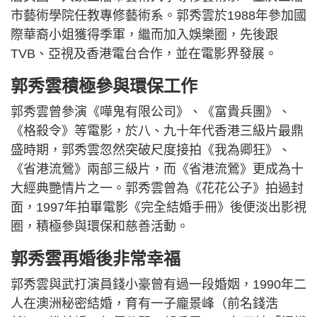
市藝術學院任教專修藝術系。郭秀雲於1988年參加國
際華裔小姐獲得季軍，繼而加入娛樂圈，先後跟
TVB、亞視及香港電台合作，並在電影界發展。
郭秀雲積極參與環保工作
郭秀雲曾參演《嘩鬼有限公司》、《富貴兵團》、
《格殺令》等電影，於八、九十年代香港三級片最鼎
盛時期，郭秀雲忽然突破尺度接拍《我為卿狂》、
《省港流鶯》兩部三級片，而《省港流鶯》更成為十
大經典艷情片之一。郭秀雲曾為《花花公子》拍過封
面，1997年拍畢電影《完全結婚手冊》後便淡出影視
圈，積極參與環保和慈善活動。
郭秀雲再婚後非常幸福
郭秀雲與武打演員錢小豪曾有過一段婚姻，1990年二
人在澳洲秘密結婚，育有一子龐景峰（前名錢浩