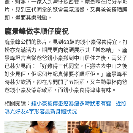
爺、嫲嫲，一家人到灣仔歎西餐。龐景峰在IG分享影
片，見到三代同堂的聚會氣氛溫馨，又與爸爸搭晒膊
頭，畫面其樂融融。
龐景峰做孝順仔慶祝
龐景峰公開的影片，見到63歲的錢小豪保養得宜，打
扮亦充滿活力，期間更向鏡頭展示其「樂悠咭」。龐
景峰坦言自從爸爸錢小豪搬到中山居住之後，兩父子
已甚少見面：「好難得三代同堂，佢搬咗去中山之後
好少見佢，佢呢個年紀真係要孝順吓佢。」龐景峰平
時甚少飲酒，卻在席間開了五瓶酒，又主動舉杯向爸
爸錢小豪及爺爺敬酒，而錢小豪食得津津有味。
相關閱讀：
錢小豪被傳患癌暴瘦多時狀態有變 近照
曝光好友4字形容最新身體狀況