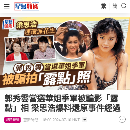
繁
简
郭秀雲當選華姐季軍被騙影「露
點」相 梁思浩爆料還原事件經過
更新時間：18:00 2024-07-10 HKT
即時娛樂