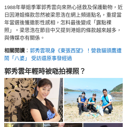
1988年華姐季軍郭秀雲向來熱心拯救及保護動物，近
日因港姐條款忽然被梁思浩在網上頻道點名，重提當
年當選後獲邀影性感相，怎料最後變成「露點裸
照」。梁思浩在節目中又提到港姐的條款越來越多，
與傳媒亦有關係。
相關閱讀
：
郭秀雲現身《東張西望》！營救貓頭鷹遭
鬧「八婆」 受訪還原事發經過
郭秀雲年輕時被𠱁拍裸照？