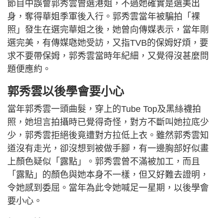
節目中誤會郭秀雲曾選港姐，不過她確實是選美出
身，奪得華姐季軍後入行。郭秀雲當年被騙拍「裸
照」發生在選完華姐之後，她曾向傳媒表示，當年剛
選完美，有傳媒𠱁她受訪，又指TVB的保姆好煩，要
求不要帶保姆，郭秀雲當時年紀細，又覺得沒甚麼問
題便應約。
郭秀雲以後學會要小心
當年郭秀雲一頭曲髮，穿上的Tube Top及黑絲襪拍
照，她坦言拍攝時已覺得奇怪，對方不斷叫她拉底少
少，郭秀雲拒絕後竟遭對方拉低上衣。雖然郭秀雲知
道沒有走光，卻沒想到被做手腳，有一邊胸部好似畫
上顏色疑似「露點」。郭秀雲曾不滿被加工，而且
「露點」的顏色與她本身不一樣，但又好難去證明，
令她感到委屈。當年為此令她喊足一星期，以後學會
要小心。