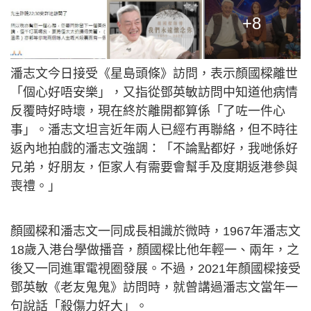
+8
潘志文今日接受《星島頭條》訪問，表示顏國樑離世
「個心好唔安樂」，又指從鄧英敏訪問中知道他病情
反覆時好時壞，現在終於離開都算係「了咗一件心
事」。潘志文坦言近年兩人已經冇再聯絡，但不時往
返內地拍戲的潘志文強調：「不論點都好，我哋係好
兄弟，好朋友，佢家人有需要會幫手及度期返港參與
喪禮。」
顏國樑和潘志文一同成長相識於微時，1967年潘志文
18歲入港台學做播音，顏國樑比他年輕一、兩年，之
後又一同進軍電視圈發展。不過，2021年顏國樑接受
鄧英敏《老友鬼鬼》訪問時，就曾講過潘志文當年一
句說話「殺傷力好大」。