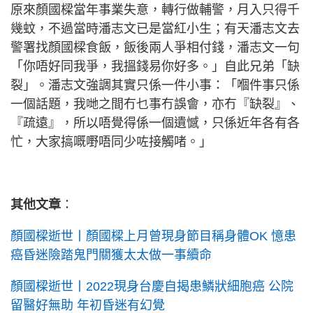
原來顏國樑當年事業失意，轉行做輔警，月入只得千
幾蚊，不過當時潘志文已是當紅小生；有天潘志文去
警署找顏國樑食飯，飯後兩人爭相付錢，潘志文一句
「你唔好同我爭，我搵錢易你好多。」自此兄弟「缺
裂」。潘志文強調其實只係一件小事：「嗰件事只係
一個話題，我哋之間冇乜事冇誤會，亦冇『缺裂』、
『疏遠』，所以唔覺得係一個遺憾，只係近年各有各
忙，大家搞嘅嘢唔同少咗接觸啫。」
其他文章
：
顏國樑逝世丨顏國樑上月曾現身節目稱身體OK 憶患
癌昏迷險踏鬼門關獲太太做一事續命
顏國樑逝世丨2022現身台慶自揭患鱗狀細胞癌 公院
留醫好無助 年初昏迷有幻覺