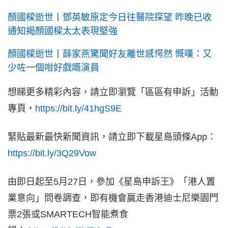
顏國樑逝世丨鄧英敏原定今日往醫院探望 昨晚已收
通知揭顏國樑太太表現堅強
顏國樑逝世丨薛家燕驚聞好友離世感愕然 慨嘆：又
少咗一個咁好戲嘅演員
想睇更多精彩內容，請立即瀏覽「區區有申訴」活動
專頁，
https://bit.ly/41hgS9E
緊貼最新最快新聞資訊，請立即下載星島頭條App：
https://bit.ly/3Q29Vow
由即日起至5月27日，參加《星島申訴王》「港人置
業意向」問卷調查，即有機會贏走香港迪士尼樂園門
票2張或SMARTECH智能煮食