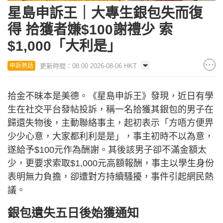
星島申訴王｜大專生銀包失而復
得 拾獲者嫌$100謝禮少 索
$1,000「大利是」
更新時間：08:00 2026-08-06 HKT
申訴熱話
拾金不昧本是美德。《星島申訴王》發現，近日有學
生在社交平台發帖投訴，稱一名拾獲其銀包的男子在
歸還失物後，主動聯絡事主，起初表示「方唔方便畀
少少心意，大家都利利是是」，事主初時不以為意，
遂給予$100元作為酬謝。其後該男子卻不滿金額太
少，更要求索取$1,000元高額報酬，事主以學生身份
表明無力負擔，卻遭對方持續騷擾，事件引起網民熱
議。
銀包遺失五日後始獲通知