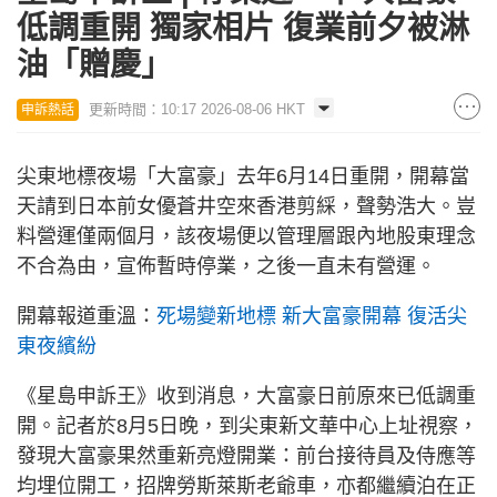
低調重開 獨家相片 復業前夕被淋
油「贈慶」
更新時間：10:17 2026-08-06 HKT
申訴熱話
尖東地標夜場「大富豪」去年6月14日重開，開幕當
天請到日本前女優蒼井空來香港剪綵，聲勢浩大。豈
料營運僅兩個月，該夜場便以管理層跟內地股東理念
不合為由，宣佈暫時停業，之後一直未有營運。
開幕報道重溫：
死場變新地標 新大富豪開幕 復活尖
東夜繽紛
《星島申訴王》收到消息，大富豪日前原來已低調重
開。記者於8月5日晚，到尖東新文華中心上址視察，
發現大富豪果然重新亮燈開業：前台接待員及侍應等
均埋位開工，招牌勞斯萊斯老爺車，亦都繼續泊在正