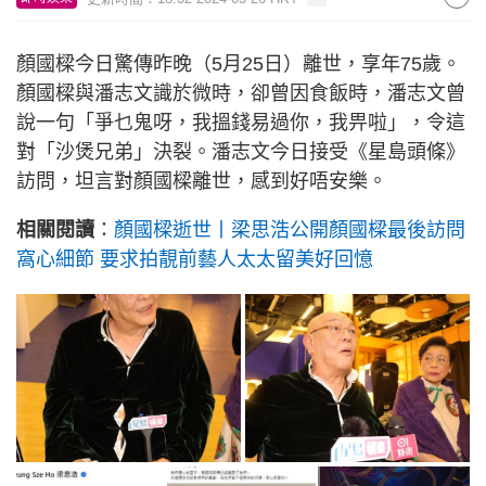
顏國樑今日驚傳昨晚（5月25日）離世，享年75歲。
顏國樑與潘志文識於微時，卻曾因食飯時，潘志文曾
說一句「爭乜鬼呀，我搵錢易過你，我畀啦」，令這
對「沙煲兄弟」決裂。潘志文今日接受《星島頭條》
訪問，坦言對顏國樑離世，感到好唔安樂。
相關閱讀
：
顏國樑逝世丨梁思浩公開顏國樑最後訪問
窩心細節 要求拍靚前藝人太太留美好回憶