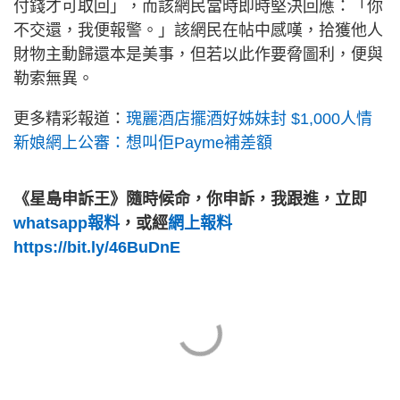
付錢才可取回」，而該網民當時即時堅決回應：「你
不交還，我便報警。」該網民在帖中感嘆，拾獲他人
財物主動歸還本是美事，但若以此作要脅圖利，便與
勒索無異。
更多精彩報道：
瑰麗酒店擺酒好姊妹封 $1,000人情
新娘網上公審：想叫佢Payme補差額
《星島申訴王》隨時候命，你申訴，我跟進，立即
whatsapp報料
，或經
網上報料
https://bit.ly/46BuDnE