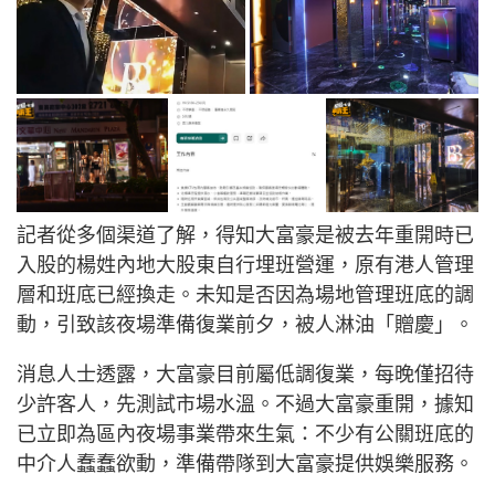
記者從多個渠道了解，得知大富豪是被去年重開時已
入股的楊姓內地大股東自行埋班營運，原有港人管理
層和班底已經換走。未知是否因為場地管理班底的調
動，引致該夜場準備復業前夕，被人淋油「贈慶」。
消息人士透露，大富豪目前屬低調復業，每晚僅招待
少許客人，先測試市場水溫。不過大富豪重開，據知
已立即為區內夜場事業帶來生氣：不少有公關班底的
中介人蠢蠢欲動，準備帶隊到大富豪提供娛樂服務。