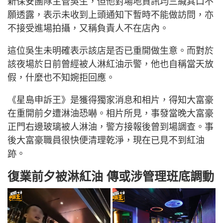
新保安團隊主管吳生，但他對場地資訊均三緘其口不
願透露，表示未收到上頭通知下暫時不能做訪問，亦
不接受進場拍攝，又稱負責人不在店內。
這位吳生未明確表示該店是否已重開做生意。而對於
該夜場於日前曾經被人淋紅油示警，他也自稱當天放
假，什麼也不知婉拒回應。
《星島申訴王》是獲得獨家消息和相片，得知大富豪
在重開前夕遭淋油恐嚇。相片所見，事發當晚大富豪
正門右邊玻璃被人淋油，警方接報後曾到場調查。事
後大富豪職員很快便清理乾淨，現在已見不到紅油
跡。
復業前夕被淋紅油 傳或涉管理班底調動