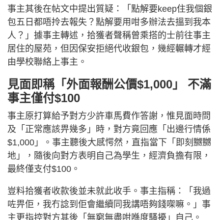
事主其後在帖文中提出質疑：「點解要keep住我個銀
包五日都唔拎去報失？點解要用咁多辦法去搵到我本
人？」據事主轉述，拾獲者聲稱曾乘搭的士前往事主
居住的屋苑，但因保安拒絕代收銀包，幾經輾轉才經
由學校聯絡上事主。
見面即稱「外面報酬公價$1,000」 不滿
事主僅付$100
事主原打算給予對方少許車馬費作答謝，惟見面時問
及「正常應該畀幾多」時，對方竟回應「出邊行情係
$1,000」。事主聽後大感愕然，直指當下「即刻嬲嬲
地」，隨後向對方表明自己為學生，經濟負擔有限，
最終僅支付$100。
豈料拾獲者收款後並未就此收手。事主指稱：「我過
咗畀佢，我冇諗到佢會繼續同我講唔夠錢㗎嘛。」事
主更指控對方其後「無窮無盡咁喺度騷擾」自己。