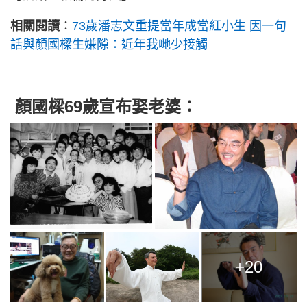
相關閱讀
：
73歲潘志文重提當年成當紅小生 因一句
話與顏國樑生嫌隙：近年我哋少接觸
顏國樑69歲宣布娶老婆：
+20