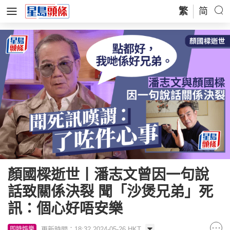
繁
简
顏國樑逝世丨潘志文曾因一句說
話致關係決裂 聞「沙煲兄弟」死
訊：個心好唔安樂
更新時間：18:32 2024-05-26 HKT
即時娛樂