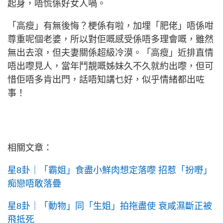
起身，唔慌係好女人喎。
「高瘦」有無後悔？梗係有啦，加埋「肥佬」唔係咁
尊重呢個老婆，所以對佢嘅感受係唔多理會嘅，雖然
無出去滾，但夫妻關係超級冷漠。「高瘦」近排直情
唔出嚟見人，當年鬥靚嘅姊妹久不久就約出嚟，但可
惜佢唔多肯出門，話唔知講乜好，似乎情緒都出咗
事！
相關文章：
星8卦｜「霸姐」食盡小鮮肉想定落嚟 招惹「扮嘢」
痴戀唔敢落疊
星8卦｜「動物」同「生姐」拍拖盡使 衰咸濕斷正被
飛抵死