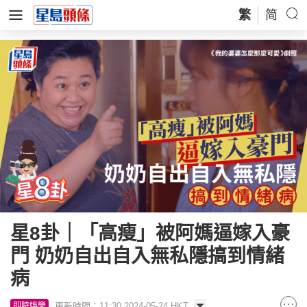
繁
简
星8卦｜「高瘦」被阿媽逼嫁入豪
門 奶奶自出自入無私隱搞到情緒
病
更新時間：11:30 2024-05-24 HKT
即時娛樂