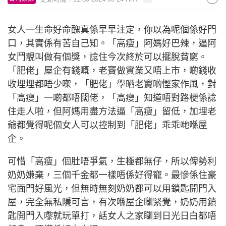
女人一生命好命醜真係早早注定，你以為呢個係好門
口，其實係有苦自己知。「高瘦」阿媽好巴辣，逼阿
女鬥靚叫做有個獎，諗住今次終於可以擺脫貧窮。
「肥佬」屋企有錢嘅，老竇做實業又唔上市，啲錢收
收埋埋都唔少㗎，「肥佬」學晒老竇啲慳家作風，對
「高瘦」一啲都唔闊佬，「高瘦」知道唔對路梗係諗
住走人啦，但阿媽用盡方法逼「高瘦」留低，加埋老
爺都覺得呢個女人可以控制到「肥佬」乖乖哋喺屋
企。
可惜「高瘦」個肚唔爭氣，生極都無仔，所以俾勢利
奶奶嫌棄，三個千金都一樣唔係好得寵。最慘係住豪
宅面門好風光，但無時無刻奶奶都可以用鎖匙開門入
屋，完全無私隱可言，有次喺屋企瞓緊覺，奶奶用鎖
匙開門入嚟就玩單打，話女人之家瞓到日光日白都唔