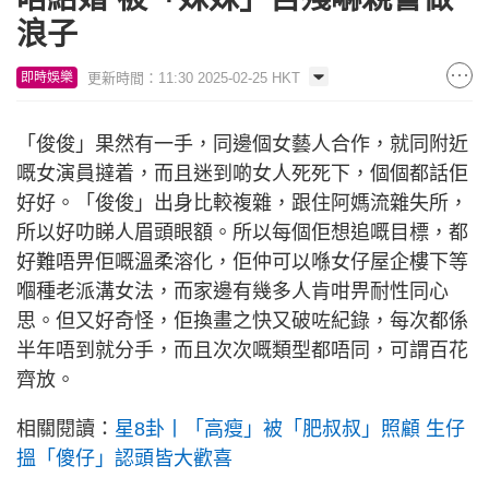
浪子
更新時間：11:30 2025-02-25 HKT
即時娛樂
「俊俊」果然有一手，同邊個女藝人合作，就同附近
嘅女演員撻着，而且迷到啲女人死死下，個個都話佢
好好。「俊俊」出身比較複雜，跟住阿媽流雜失所，
所以好叻睇人眉頭眼額。所以每個佢想追嘅目標，都
好難唔畀佢嘅溫柔溶化，佢仲可以喺女仔屋企樓下等
嗰種老派溝女法，而家邊有幾多人肯咁畀耐性同心
思。但又好奇怪，佢換畫之快又破咗紀錄，每次都係
半年唔到就分手，而且次次嘅類型都唔同，可謂百花
齊放。
相關閱讀：
星8卦丨「高瘦」被「肥叔叔」照顧 生仔
搵「傻仔」認頭皆大歡喜