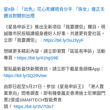
星8卦｜「出色」花心死纏唔肯分手 「珠女」撞正天
體派對嬲到出煙
《星島申訴王》推出全新項目「我要讚佢」欄目，現
誠邀市民投稿讚揚身邊好人好事，共建更有愛社區。
立即「我要讚佢」︰
https://bit.ly/3uJ3yyF
想睇更多精彩內容，請立即瀏覽「區區有申訴」活動
專頁，
https://bit.ly/41hgS9E
緊貼最新最快新聞資訊，請立即下載星島頭條App：
https://bit.ly/3Q29Vow
由即日起至5月27日，參加《星島申訴王》「港人置
業意向」問卷調查，即有機會贏走香港迪士尼樂園門
票2張或SMARTECH智能煮食
鍋！
https://bit.ly/3V7t3o7