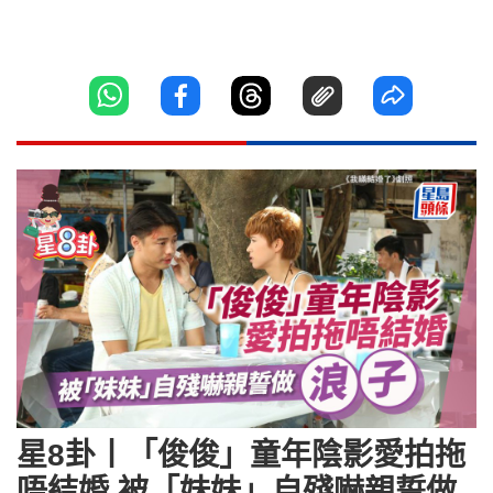
星8卦丨「俊俊」童年陰影愛拍拖
唔結婚 被「妹妹」自殘嚇親誓做