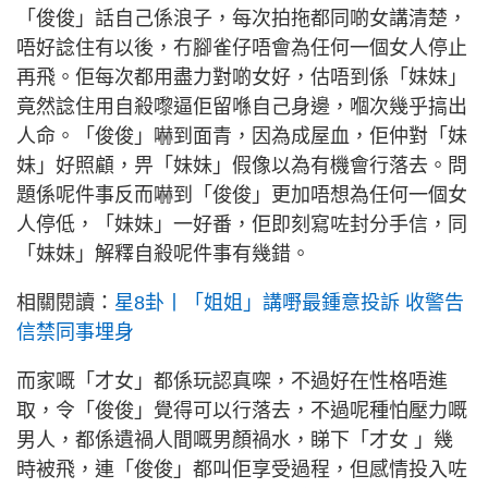
「俊俊」話自己係浪子，每次拍拖都同啲女講清楚，
唔好諗住有以後，冇腳雀仔唔會為任何一個女人停止
再飛。佢每次都用盡力對啲女好，估唔到係「妹妹」
竟然諗住用自殺嚟逼佢留喺自己身邊，嗰次幾乎搞出
人命。「俊俊」嚇到面青，因為成屋血，佢仲對「妹
妹」好照顧，畀「妹妹」假像以為有機會行落去。問
題係呢件事反而嚇到「俊俊」更加唔想為任何一個女
人停低，「妹妹」一好番，佢即刻寫咗封分手信，同
「妹妹」解釋自殺呢件事有幾錯。
相關閱讀：
星8卦丨「姐姐」講嘢最鍾意投訴 收警告
信禁同事埋身
而家嘅「才女」都係玩認真㗎，不過好在性格唔進
取，令「俊俊」覺得可以行落去，不過呢種怕壓力嘅
男人，都係遺禍人間嘅男顏禍水，睇下「才女 」幾
時被飛，連「俊俊」都叫佢享受過程，但感情投入咗