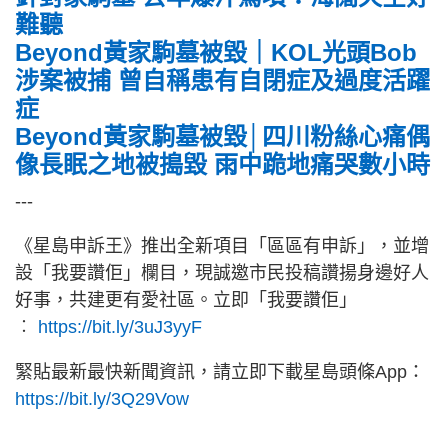
難聽
Beyond黃家駒墓被毀｜KOL光頭Bob
涉案被捕 曾自稱患有自閉症及過度活躍
症
Beyond黃家駒墓被毀│四川粉絲心痛偶
像長眠之地被搗毀 雨中跪地痛哭數小時
---
《星島申訴王》推出全新項目「區區有申訴」，並增
設「我要讚佢」欄目，現誠邀市民投稿讚揚身邊好人
好事，共建更有愛社區。立即「我要讚佢」
︰
https://bit.ly/3uJ3yyF
緊貼最新最快新聞資訊，請立即下載星島頭條App：
https://bit.ly/3Q29Vow