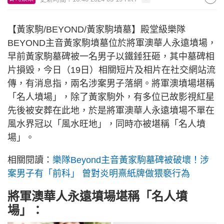
【黃家駒/BEYOND/黃家駒墳墓】殿堂級樂隊
BEYOND主音黃家駒墳墓位於將軍澳華人永遠墳場，
早前黃家駒墓碑被一名男子以鐵錘狂砸，其中墓碑相
片損毀，今日（19日）相關短片及相片在社交網站流
傳，有消息指，兩名涉案男子落網。將軍澳墳場堪稱
「名人墳場」，除了黃家駒外，有多位已故影視紅星
先後被安葬在此地，於是將軍澳華人永遠墳場不單在
風水界冠以「風水旺地」，同時亦被堪稱「名人墳
場」。
相關閱讀：
樂隊Beyond主音黃家駒墓碑被破壞！涉
案男子有「前科」 曾對炎明熹紙牌做猥褻行為
將軍澳華人永遠墳場堪稱「名人墳
場」：