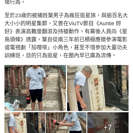
壞行為。
至於23歲的被捕姓葉男子為瘋狂追星族，與逾百名大
大小小的明星集郵，又曾在ViuTV節目《Auntie 妳
好》表演高難度翻滾及持槍動作。有幕後人員向《星
島頭條》透露，葉自從兩三年前已積極應徵參演電影
或電視劇「茄哩啡」小角色，甚至不惜參加大量功夫
訓練班，目的只為追星，在圈內早已廣為流傳。
+7