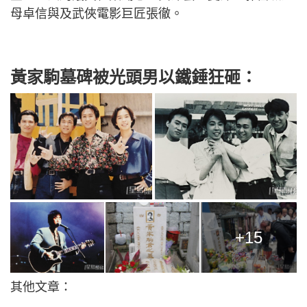
母卓信與及武俠電影巨匠張徹。
黃家駒墓碑被光頭男以鐵錘狂砸：
+15
其他文章：