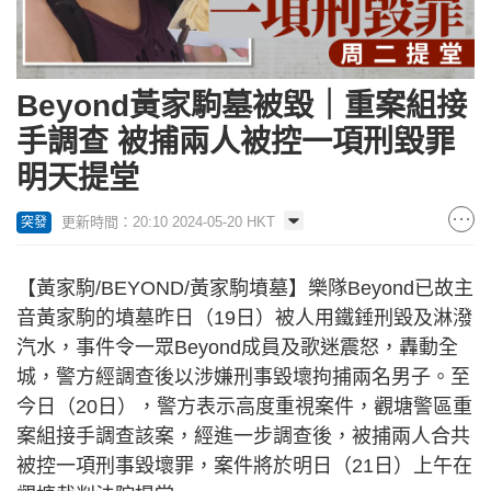
Beyond黃家駒墓被毀｜重案組接
手調查 被捕兩人被控一項刑毀罪
明天提堂
更新時間：20:10 2024-05-20 HKT
突發
【黃家駒/BEYOND/黃家駒墳墓】樂隊Beyond已故主
音黃家駒的墳墓昨日（19日）被人用鐵錘刑毀及淋潑
汽水，事件令一眾Beyond成員及歌迷震怒，轟動全
城，警方經調查後以涉嫌刑事毀壞拘捕兩名男子。至
今日（20日），警方表示高度重視案件，觀塘警區重
案組接手調查該案，經進一步調查後，被捕兩人合共
被控一項刑事毀壞罪，案件將於明日（21日）上午在