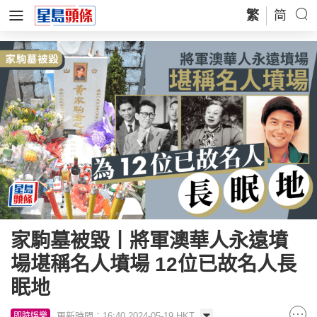
繁
简
家駒墓被毀丨將軍澳華人永遠墳
場堪稱名人墳場 12位已故名人長
眠地
更新時間：16:40 2024-05-19 HKT
即時娛樂