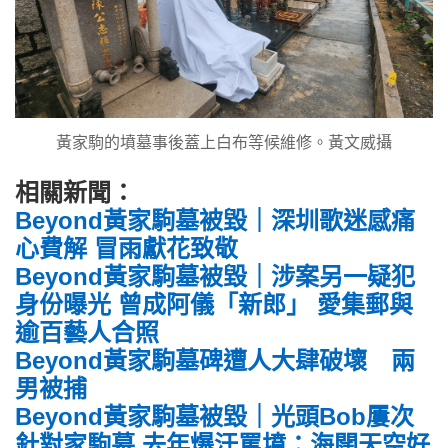
黃家駒的墳墓事後蓋上白布等候維修。黃文威攝
相關新聞：
Beyond黃家駒墓被毀｜深圳歌迷感痛
心費解 冒雨獻花致敬
Beyond黃家駒墓被毀｜涉案另一疑犯
身份曝光 曾成阿儀「新郎」 愛集郵與
逾百藝人合照
Beyond黃家駒墓碑遭人大肆破壞 兩
男被捕
Beyond黃家駒墓被毀｜光頭Bob屢次
針對家駒墓 去年爆汗罵墳：海闊天空好