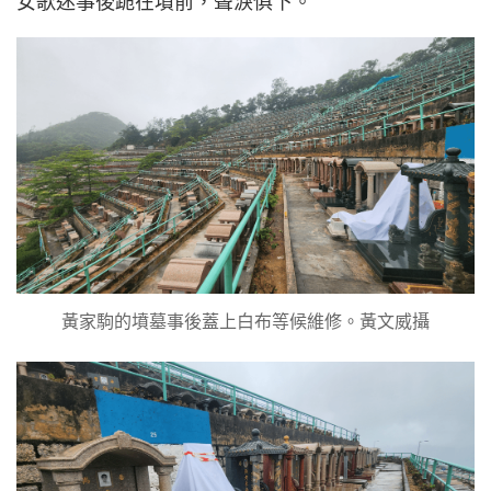
女歌迷事後跪在墳前，聲淚俱下。
黃家駒的墳墓事後蓋上白布等候維修。黃文威攝