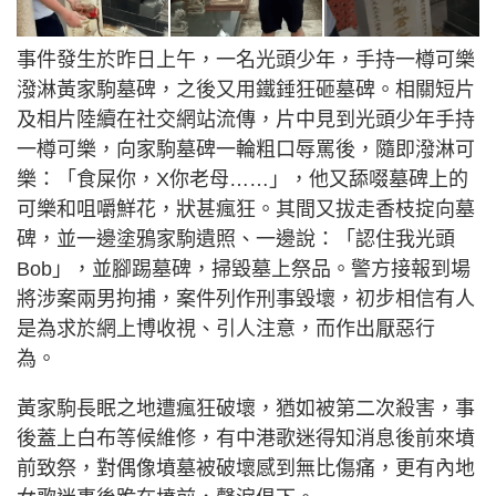
事件發生於昨日上午，一名光頭少年，手持一樽可樂
潑淋黃家駒墓碑，之後又用鐵錘狂砸墓碑。相關短片
及相片陸續在社交網站流傳，片中見到光頭少年手持
一樽可樂，向家駒墓碑一輪粗口辱罵後，隨即潑淋可
樂：「食屎你，X你老母……」，他又舔啜墓碑上的
可樂和咀嚼鮮花，狀甚瘋狂。其間又拔走香枝掟向墓
碑，並一邊塗鴉家駒遺照、一邊說：「認住我光頭
Bob」，並腳踢墓碑，掃毀墓上祭品。警方接報到場
將涉案兩男拘捕，案件列作刑事毀壞，初步相信有人
是為求於網上博收視、引人注意，而作出厭惡行
為。
黃家駒長眠之地遭瘋狂破壞，猶如被第二次殺害，事
後蓋上白布等候維修，有中港歌迷得知消息後前來墳
前致祭，對偶像墳墓被破壞感到無比傷痛，更有內地