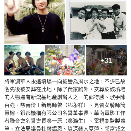
+31
將軍澳華人永遠墳場一向被譽為風水之地，不少已故
名先後被安葬在此地，除了黃家駒外，安葬於該墳場
的人物還有新鴻基地產創辦人之一的郭得勝、歌手陳
百強、慈善伶王新馬師曾（鄧永祥）、見習女騎師簡
慧榆、銀都機構有限公司名譽董事長、華南電影工作
者聯合會名譽會長廖一原（廖滌生）、電視劇監製蕭
笙、立法局議員杜葉錫恩、資深藝人夏萍、郭富城之