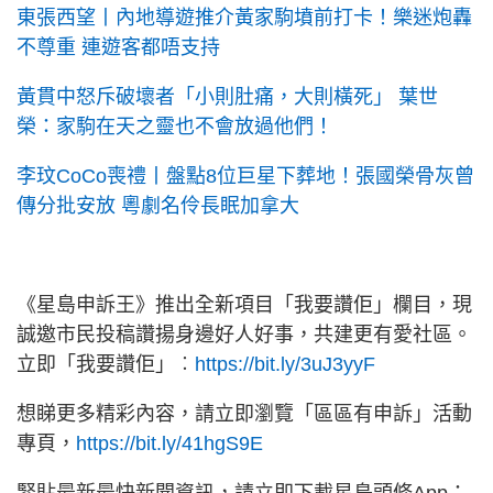
東張西望丨內地導遊推介黃家駒墳前打卡！樂迷炮轟
不尊重 連遊客都唔支持
黃貫中怒斥破壞者「小則肚痛，大則橫死」 葉世
榮：家駒在天之靈也不會放過他們！
李玟CoCo喪禮丨盤點8位巨星下葬地！張國榮骨灰曾
傳分批安放 粵劇名伶長眠加拿大
《星島申訴王》推出全新項目「我要讚佢」欄目，現
誠邀市民投稿讚揚身邊好人好事，共建更有愛社區。
立即「我要讚佢」︰
https://bit.ly/3uJ3yyF
想睇更多精彩內容，請立即瀏覽「區區有申訴」活動
專頁，
https://bit.ly/41hgS9E