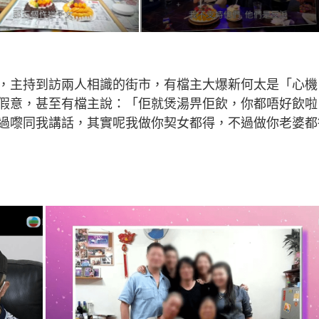
，主持到訪兩人相識的街市，有檔主大爆新何太是「心機
假意，甚至有檔主說：「佢就煲湯畀佢飲，你都唔好飲啦
過嚟同我講話，其實呢我做你契女都得，不過做你老婆都