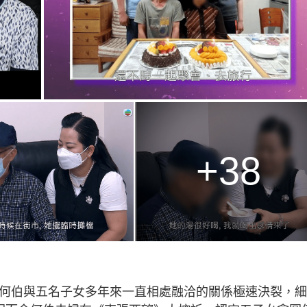
+38
到何伯與五名子女多年來一直相處融洽的關係極速決裂，