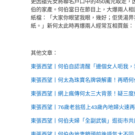
更因搶先女將聯名戶口中的450萬元取走
伯的家產。何伯當日在節目上，大爆兩人相
紙檔：「大家你眼望我眼，幾好；佢煲湯畀
紙。」新何太此時再爆兩人經常互相買飯：
其他文章：
東張西望丨何伯自認清醒「邊個女人呃我，
東張西望丨何太為珠寶名牌袋解畫！再晒何伯
東張西望丨網上瘋傳何太三大背景！疑三度
東張西望丨76歲老翁搭上43歲內地婦火速再
東張西望丨何伯夫婦「全副武裝」逛街市共
東張西望丨何伯內地妻鏡頭前後語氣大不同