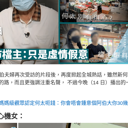
何伯夫婦再次受訪的片段後，再度掀起全城熱話，雖然新何
路，而且更強調注重名聲， 不過今晚（14 日）播出的
媽媽級觀眾認定何太呃錢：你會唔會鍾意個阿伯大你30
心機女：