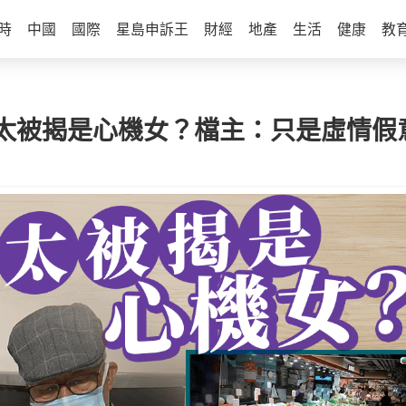
時
中國
國際
星島申訴王
財經
地產
生活
健康
教
太被揭是心機女？檔主：只是虛情假