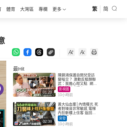
繁
简
育
體育
大灣區
專欄
更多
意
最Hit
陳錦鴻保護自閉兒受訪
變嗌交？ 激動反駁顏聯
武：我擔心咁又點 網民
批主持咄咄逼人
影視圈
01:20
10小時前
黃大仙血案│內情曝光 死
者對噪音非常敏感 電梯
內狂斬樓上住客 返回住
所墮樓亡
突發
02:38
10小時前