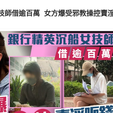
技師借逾百萬 女方爆受邪教操控賣