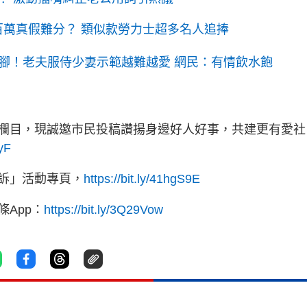
逾百萬真假難分？ 類似款勞力士超多名人追捧
腳！老夫服侍少妻示範越難越愛 網民：有情飲水飽
欄目，現誠邀市民投稿讚揚身邊好人好事，共建更有愛社
yyF
訴」活動專頁，
https://bit.ly/41hgS9E
App：
https://bit.ly/3Q29Vow