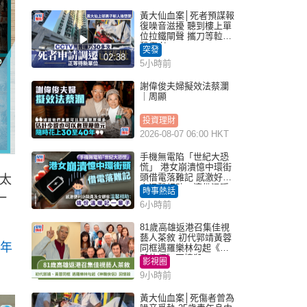
黃大仙血案│死者預謀報
復噪音滋擾 聽到樓上單
位拉鐵閘聲 攜刀等𨋢伏
擊傷者
突發
02:38
5小時前
謝偉俊夫婦擬效法蔡瀾
｜周顯
投資理財
2026-08-07 06:00 HKT
手機無電陷「世紀大恐
慌」 港女崩潰憶中環街
頭借電落難記 感激好心
太
人溫馨相助：這份溫暖
時事熱話
一
記一輩子｜Juicy叮
6小時前
81歲高雄返港召集佳視
藝人茶敘 初代郭靖黃蓉
幾年
同框遇羅樂林勾起《神
鵰俠侶》回憶殺
影視圈
9小時前
黃大仙血案│死傷者曾為