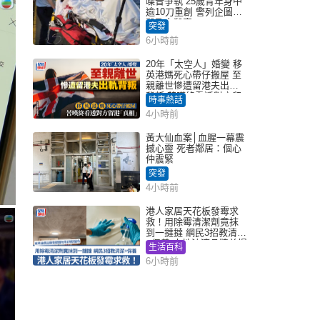
噪音爭執 25歲青年身中
逾10刀重創 警列企圖謀
殺及自殺案
突發
6小時前
20年「太空人」婚變 移
英港媽死心帶仔搬屋 至
親離世慘遭留港夫出軌
背叛 苦嘆終看透對方留
時事熱話
港「真相」｜Juicy叮
4小時前
黃大仙血案│血腥一幕震
撼心靈 死者鄰居：個心
仲震緊
突發
4小時前
港人家居天花板發霉求
救！用除霉清潔劑竟抹
到一撻撻 網民3招教清潔
+保養 本地油漆品牌曾提
生活百科
醒勿用1物防變色
6小時前