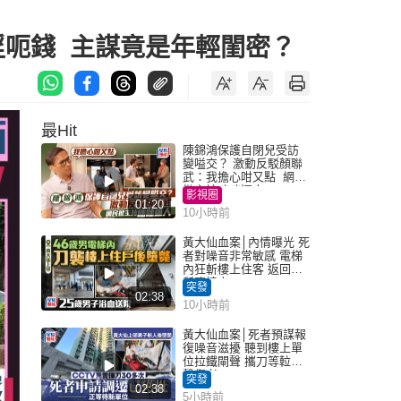
淫呃錢 主謀竟是年輕閨密？
最Hit
陳錦鴻保護自閉兒受訪
變嗌交？ 激動反駁顏聯
武：我擔心咁又點 網民
批主持咄咄逼人
影視圈
01:20
10小時前
黃大仙血案│內情曝光 死
者對噪音非常敏感 電梯
內狂斬樓上住客 返回住
所墮樓亡
突發
02:38
10小時前
黃大仙血案│死者預謀報
復噪音滋擾 聽到樓上單
位拉鐵閘聲 攜刀等𨋢伏
擊傷者
突發
02:38
5小時前