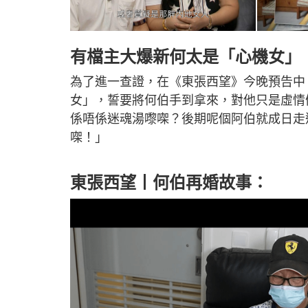
有檔主大爆新何太是「心機女」
為了進一查證，在《東張西望》今晚預告中
女」，誓要將何伯手到拿來，對他只是虛情
係唔係迷魂湯嚟㗎？後期呢個阿伯就成日走
㗎！」
東張西望丨何伯再婚故事：