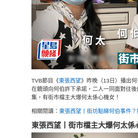
TVB節目《
東張西望
》昨晚（13日）播出
在鏡頭向何伯許下承諾，二人一同面對往後的
集，有街市檔主大爆何太係心機女！
相關閱讀：
東張西望丨街坊點睇何伯事件？
東張西望丨街市檔主大爆何太係