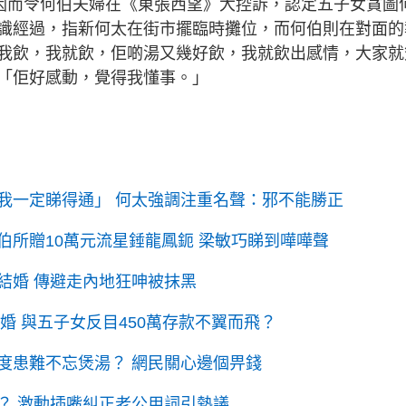
，因而令何伯夫婦在《東張西望》大控訴，認定五子女貪圖
識經過，指新何太在街市擺臨時攤位，而何伯則在對面的
我飲，我就飲，佢啲湯又幾好飲，我就飲出感情，大家就
「佢好感動，覺得我懂事。」
我一定睇得通」 何太強調注重名聲：邪不能勝正
所贈10萬元流星錘龍鳳鈪 梁敏巧睇到嘩嘩聲
結婚 傳避走內地狂呻被抹黑
婚 與五子女反目450萬存款不翼而飛？
度患難不忘煲湯？ 網民關心邊個畀錢
？ 激動插嘴糾正老公用詞引熱議