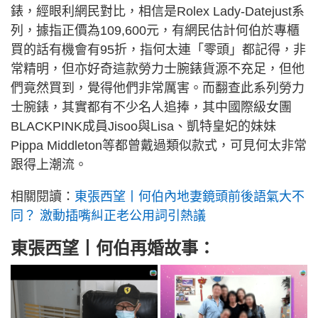
錶，經眼利網民對比，相信是Rolex Lady-Datejust系
列，據指正價為109,600元，有網民估計何伯於專櫃
買的話有機會有95折，指何太連「零頭」都記得，非
常精明，但亦好奇這款勞力士腕錶貨源不充足，但他
們竟然買到，覺得他們非常厲害。而翻查此系列勞力
士腕錶，其實都有不少名人追捧，其中國際級女團
BLACKPINK成員Jisoo與Lisa、凱特皇妃的妹妹
Pippa Middleton等都曾戴過類似款式，可見何太非常
跟得上潮流。
相關閱讀：
東張西望丨何伯內地妻鏡頭前後語氣大不
同？ 激動插嘴糾正老公用詞引熱議
東張西望丨何伯再婚故事：