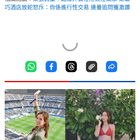
巧酒店放蛇怒斥：你係進行性交易 連番追問獲激讚