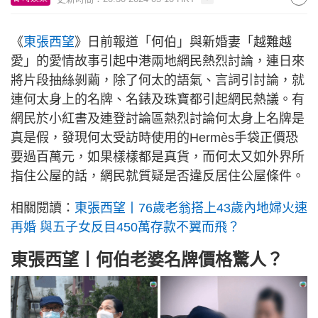
《
東張西望
》日前報道「何伯」與新婚妻「越難越
愛」的愛情故事引起中港兩地網民熱烈討論，連日來
將片段抽絲剝繭，除了何太的語氣、言詞引討論，就
連何太身上的名牌、名錶及珠寶都引起網民熱議。有
網民於小紅書及連登討論區熱烈討論何太身上名牌是
真是假，發現何太受訪時使用的Hermès手袋正價恐
要過百萬元，如果樣樣都是真貨，而何太又如外界所
指住公屋的話，網民就質疑是否違反居住公屋條件。
相關閱讀：
東張西望丨76歲老翁搭上43歲內地婦火速
再婚 與五子女反目450萬存款不翼而飛？
東張西望丨何伯老婆名牌價格驚人？