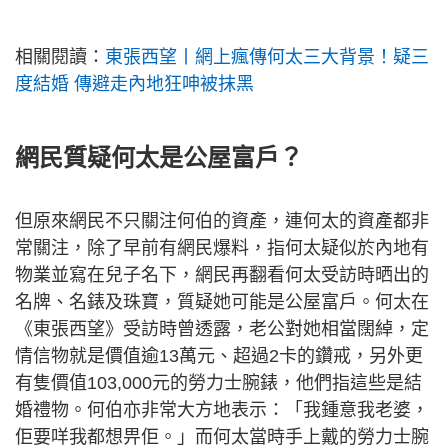
相關閱讀：
東張西望丨網上瘋傳何太三大背景！疑三
度結婚 傳避走內地狂呻被抹黑
網民質疑何太是公屋富戶？
但原來網民不只關注何伯的資產，連何太的資產都非
常關注，除了早前有網民爆料，指何太疑似於內地有
物業並寫在兒子名下，網民再翻看何太受訪時晒出的
名牌、名錶及珠寶，質疑她可能是公屋富戶。何太在
《東張西望》受訪時曾透露，老公對她相當闊綽，定
情信物就是價值逾13萬元、超過2卡的鑽戒，另外更
有隻價值103,000元的勞力士腕錶，他們指這些是結
婚禮物。何伯亦非常大方地表示：「我鍾意我老婆，
佢要咩我都想畀佢。」而何太當時手上戴的勞力士腕