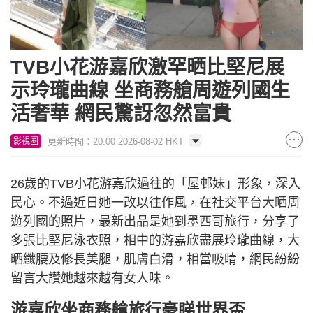
TVB小花游嘉欣激罕晒比堅尼展
示玲瓏曲線 坐商務艙周遊列國生
活奢華 網民驚訝忽然富貴
更新時間：20:00 2026-08-02 HKT
影視圈
26歲的TVB小花游嘉欣過往的「屋邨妹」形象，深入
民心。不過近日她一改以往作風，在社交平台大晒周
遊列國的照片，最新出品是她到墨西哥旅行，分享了
多張比堅尼泳衣照，相中的游嘉欣盡展玲瓏曲線，大
晒纖腰及修長美腿，肌膚白滑，相當吸睛，網民紛紛
留言大讚她越來越有女人味。
游嘉欣坐商務艙旅行豪睇世界盃