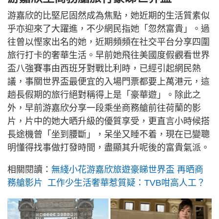
游嘉欣的比堅尼固然成為焦點，她近期的生活質素似
乎亦迎來了大躍進，不少網民指她「忽然富貴」。過
往曾以慳家出名的她，近期頻頻在社交平台分享四圍
旅行打卡的奢華生活。早前她飛往美國度假觀看世界
盃八強賽事由西班牙對戰比利時，已經引起網民熱
議，事關世界盃最便宜的入場門票都要上萬港元，這
趟長假期的旅行絕對稱得上是「豪華遊」。除此之
外，早前游嘉欣分享一段乘坐商務艙前往荷蘭的影
片，片中的她大晒升級的優質享受，更直言小時候搭
長途機曾「坐到腰斷」，呆坐又睡不着，現在已變聰
明懂得找事做打發時間，盡顯其升呢後的富貴氣派。
相關閱讀：
無綫小花游嘉欣旅遊豪睇世界盃 再晒商
務艙影片 工作少生活奢華惹質疑：TVB咁高人工？