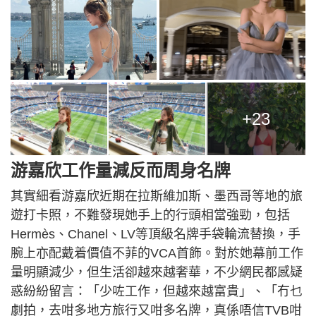
+23
游嘉欣工作量減反而周身名牌
其實細看游嘉欣近期在拉斯維加斯、墨西哥等地的旅
遊打卡照，不難發現她手上的行頭相當強勁，包括
Hermès、Chanel、LV等頂級名牌手袋輪流替換，手
腕上亦配戴着價值不菲的VCA首飾。對於她幕前工作
量明顯減少，但生活卻越來越奢華，不少網民都感疑
惑紛紛留言：「少咗工作，但越來越富貴」、「冇乜
劇拍，去咁多地方旅行又咁多名牌，真係唔信TVB咁