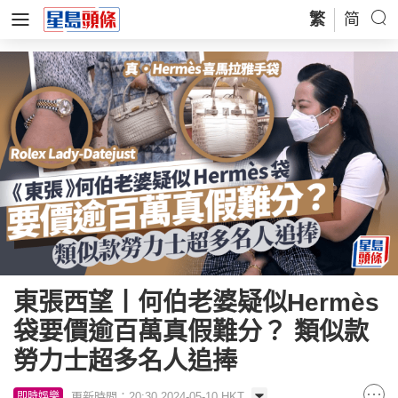
繁
简
東張西望丨何伯老婆疑似Hermès
袋要價逾百萬真假難分？ 類似款
勞力士超多名人追捧
更新時間：20:30 2024-05-10 HKT
即時娛樂