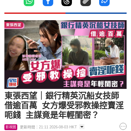
東張西望｜銀行精英沉船女技師
借逾百萬 女方爆受邪教操控賣淫
呃錢 主謀竟是年輕閨密？
更新時間：21:11 2026-08-03 HKT
影視圈