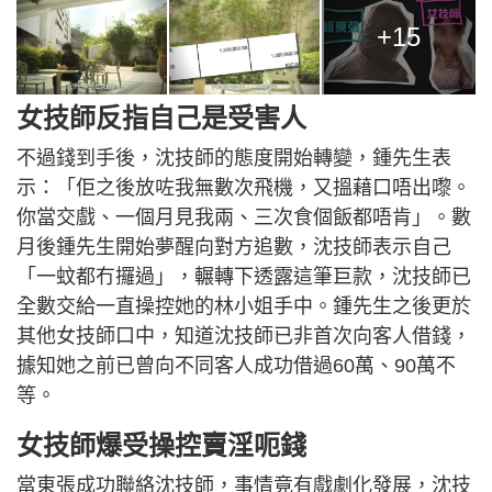
+15
女技師反指自己是受害人
不過錢到手後，沈技師的態度開始轉變，鍾先生表
示：「佢之後放咗我無數次飛機，又搵藉口唔出嚟。
你當交戲、一個月見我兩、三次食個飯都唔肯」。數
月後鍾先生開始夢醒向對方追數，沈技師表示自己
「一蚊都冇攞過」，輾轉下透露這筆巨款，沈技師已
全數交給一直操控她的林小姐手中。鍾先生之後更於
其他女技師口中，知道沈技師已非首次向客人借錢，
據知她之前已曾向不同客人成功借過60萬、90萬不
等。
女技師爆受操控賣淫呃錢
當東張成功聯絡沈技師，事情竟有戲劇化發展，沈技