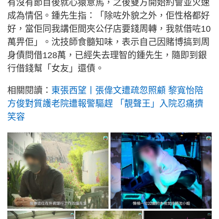
有沒有節目後就心猿意馬，之後雙方開始約會並火速
成為情侶。鍾先生指：「除咗外貌之外，佢性格都好
好，當佢同我講佢間夾公仔店要錢周轉，我就借咗10
萬畀佢」。沈技師食髓知味，表示自己因賭博搞到周
身債問借128萬，已經失去理智的鍾先生，隨即到銀
行借錢幫「女友」還債。
相關閱讀：
東張西望丨張偉文遭疏忽照顧 黎寬怡陪
方俊對質護老院遭報警驅趕 「靚聲王」入院忍痛擠
笑容