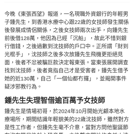
今晚《東張西望》報道，一名現職外資銀行的年輕男
子鍾先生，到香港水療中心跟22歲的女技師發生關係
後發展成情侶關係，之後女技師兩次出手，向鍾先生
前後借128萬，他因為已經「沉船」，故此不惜到銀
行借錢，之後過數到沈技師的戶口中。正所謂「財到
光棍手」，沈技師之後多次放鍾先生飛機更拒絕見
面，後者不忿被騙巨款決定報東張。當東張展開調查
找到沈技師，後者竟指自己才是受害者，鍾先生借予
她的近130萬，自己「一個仙都冇攞」，並揭開事件
疑涉邪教行為。
鍾先生失理智借逾百萬予女技師
鍾先生是情場初哥，於2024年10月開始光顧本地水
療場所，期間結識年輕貌美的22歲沈技師，雖然對方
是性工作者，但鍾先生毫不介意，當對方問他聖誕節