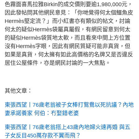
色霧面喜馬拉雅Birkin的成交價則要逾1,980,000元，
因此發帖問其他網民意見：「你哋覺得何太個鱷魚皮
Hermès堅定流？」而小紅書亦有類似的帖文，討論
何太的疑似Hermès袋屬真屬假，有網民留意到何太
的疑似Hermès袋質地太軟，而且看來中間上方位置
沒有Hermès字眼，因此有網民質疑可能非真貨，但
如果是真貨，何太擁有如此高價格的名牌又是否違反
居住公屋條件，亦是網民討論的一大焦點。
其他文章：
東張西望丨76歲老翁被子女棒打鴛鴦以死抗議？內地
妻承諾養家 何伯：冇娶錯老婆
東張西望丨76歲老翁搭上43歲內地婦火速再婚 與五
子女反目450萬存款不翼而飛？