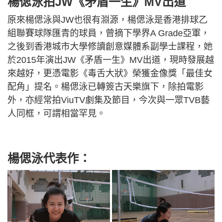
楊偲泳拍JW《矛盾一生》MV出道
原來楊偲泳與JW也很有淵源，楊偲泳是香港排球乙
組聯賽球隊匯青的球員，曾摘下學界A Grade亞軍，
之後到香港城市大學修讀創意媒體系副學士課程，她
於2015年演出JW《矛盾一生》MV出道，現時發展越
來越好，更憑電影《毒舌大狀》榮獲金像獎「最佳女
配角」提名。楊偲泳已轉簽古天樂旗下，除拍電影
外，亦經常拍ViuTV劇集及節目，今次與一眾TVB藝
人同框，可謂相當罕見。
楊偲泳代表作：