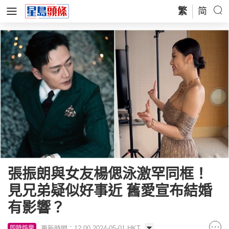
繁
简
張振朗與女友楊偲泳激罕同框！
見兄弟疑似好事近 舊愛宣布結婚
有影響？
更新時間：12:00 2024-05-01 HKT
即時娛樂