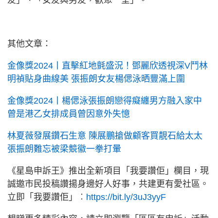
友」、「女友與男友，歡聚一堂」。
其他文章：
金像獎2024丨直擊紅地氈盛況！鄧麗欣透視深V鬥林
明禎貼身曲線美 張振朗女友楊偲泳晒豐滿上圍
金像獎2024丨楊偲泳張振朗戀得癡纏男方融入家中
曾是港乙女排成員曾因意外失憶
林夏薇發展鑽石生意 陳展鵬搶做顧客買靚石給太太
張振朗難忘被梁競徽一拳打暈
《星島申訴王》推出全新項目「我要讚佢」欄目，現
誠邀市民投稿讚揚身邊好人好事，共建更有愛社區。
立即「我要讚佢」︰
https://bit.ly/3uJ3yyF