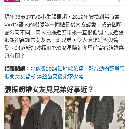
現年36歲的TVB小生張振朗，2019年被拍到當時為
ViuTV藝人的楊偲泳一同遊日後大方認愛，或許因所
屬公司不同，兩人拍拖近五年來一直很低調。最近張
振朗卻高調帶女友見一班兄弟，令人懷疑是否與舊
愛、34歲新加坡籍前TVB女星陳芷尤早前宣布結婚喜
訊有關？
相關閱讀
：
金像獎2024紅地氈花絮｜影帝勁肉緊幫張
振朗女友留影 湯盈盈突變梁李少霞
張振朗帶女友見兄弟好事近？