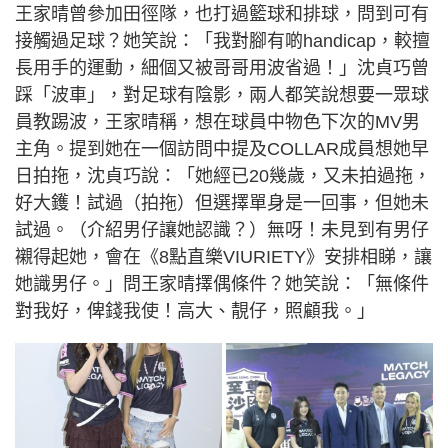
王家晴曾參加田徑隊，也打過籃球和排球，問到可有
接觸過足球？她笑說：「我對腳有啲handicap，較擅
長用手的運動，細個又被哥哥用波省過！」沈貞巧曾
踩「波車」，對足球有陰影，兩人都笑說想要一眾球
員教踢波，王家晴稱，想在球員中物色下次的MV男
主角。提到她在一個訪問中提及COLLAR成員想她早
日拍拖，沈貞巧說：「她經已20幾歲，又未拍過拖，
好大鑊！試過（拍拖）但選擇單身是一回事，但她未
試過。（介紹男仔讓她認識？）無呀！未見到有男仔
襯得起她，會在《8點直樂VIURIETY》安排相睇，讓
她識男仔。」問王家晴擇偶條件？她笑說：「無條件
對我好，俾錢我使！高大、靚仔，照顧我。」