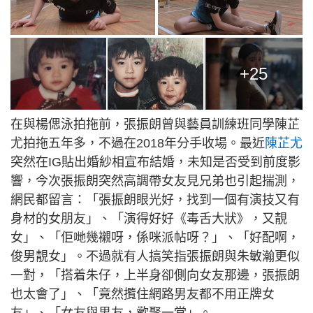
+25
在與楊偲泳拍拖前，張振朗曾與藝員訓練班同學陳芷
尤拍拖五年多，不過在2018年分手收場。最近
陳芷尤
突然在IG貼出婚紗相宣布結婚，未知是否受到前度影
響，今次張振朗突然高調帶女友見兄弟也引起揣測，
網民都留言：「張振朗眼光好，找到一個有演技又有
身材的女朋友」、「演得好好《毒舌大狀》，又靚
女」、「佢哋幾襯呀，係咪派帖呀？」、「好配啊，
俊男靚女」。不過就有人搞笑指張振朗與朱敏瀚更似
一對，「搭着朱仔，上半身卻側向女友那邊，張振朗
也太會了」、「竟然攬住網路男友都不用正牌女