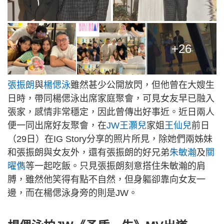
+26
張振朗
與
楊偲泳
雖然甚少公開放閃，但他曾在大嫂生
日時，帶同楊偲泳出席家庭聚會，可見女友早已融入
張家，感情非常穩定，因此曾傳出好事近。近日兩人
便一同出席好友聚會，在
JW王灝兒
家姐
王仙兒
前日
（29日）在IG Story分享的照片所見，除她們兩姊妹
和張振朗與女友外，還有張振朗的好兄弟
朱敏瀚
及
關
曜儁
等一起吃飯。只見張振朗刻意搭住朱敏瀚的肩
膊，雖然他笑得有點不自然，但身軀卻靠向女友一
邊，而在楊偲泳身旁的則是JW。