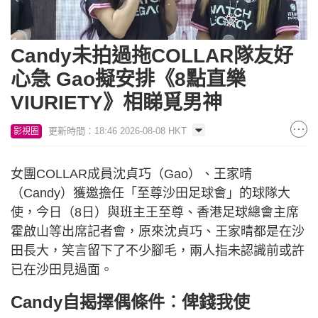
Loaded
:
Unmute
6.59%
Candy未拍過拖COLLAR隊友好
心急 Gao擬安排《8點直樂
VIURIETY》相睇覓男神
更新時間：18:46 2026-08-08 HKT
影視圈
女團COLLAR成員沈貞巧（Gao）、王家晴
（Candy）獲邀擔任「至尊沙田足球會」的球隊大
使，今日（8日）與班主王至尊、香港足球總會主席
霍啟山等出席記者會，原來沈貞巧、王家晴都是在沙
田長大，笑言留下了不少腳毛，兩人指未認識前或許
已在沙田見過面。
Candy自揭擇偶條件︰俾錢我使