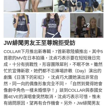
+2
JW緋聞男友王至尊婉拒受訪
COLLAR下月推出新專輯，7首新歌陸續推出，其中5
首歌的MV在日本拍攝，沈貞巧表示要在短短幾日完
成，十分有挑戰性，形容團隊犀利，不眠不休。雖然
忙於宣傳新歌，她們都不忘捧場許軼（Day）演出的
劇集《日落下的彩虹》，沈貞巧大讚她演出非常自
然，同一向的偶像形象完全不同，「自然到覺得她會
像劇中角色一樣未婚懷孕！」談到COLLAR與泰國女
團4EVE的演唱會突然取消，沈貞巧表示可惜，惟未
有過問原因，望再有合作機會。另外，JW緋聞男友