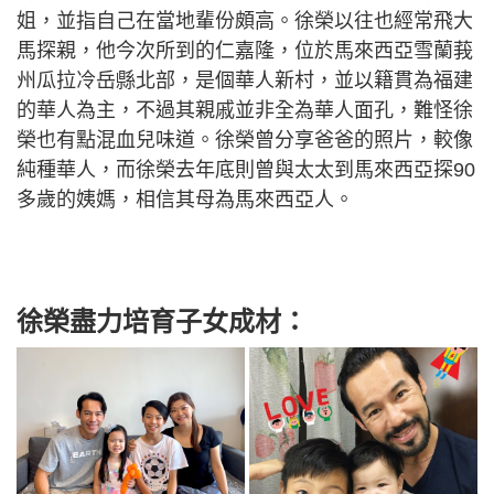
姐，並指自己在當地輩份頗高。徐榮以往也經常飛大
馬探親，他今次所到的仁嘉隆，位於馬來西亞雪蘭莪
州瓜拉冷岳縣北部，是個華人新村，並以籍貫為福建
的華人為主，不過其親戚並非全為華人面孔，難怪徐
榮也有點混血兒味道。徐榮曾分享爸爸的照片，較像
純種華人，而徐榮去年底則曾與太太到馬來西亞探90
多歲的姨媽，相信其母為馬來西亞人。
徐榮盡力培育子女成材：