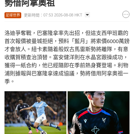
勢借阿拿奧祖
更新時間：07:53 2026-08-08 HKT
足球世界
洛迪爭奪戰，巴塞隆拿率先出招，但這支西甲班霸的
首次報價被曼城拒絕，預料「藍月」將索價6000萬鎊
才會放人。紐卡素隨着般奴古馬雷斯勢將離隊，有意
收購賀積查治頂替。富安健洋則在水晶宮跟操成功，
獲得一紙合約，他已經隨即在季前熱身賽登場。利物
浦則據報與巴塞隆拿達成協議，勢將借用阿拿奧祖一
季。