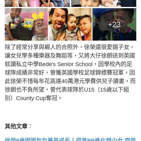
+23
除了經常分享與親人的合照外，徐榮還很愛錫子女，
讓女兒學多種樂器及舞蹈等，又將大仔徐朗送到英國
就讀私立中學Bede's Senior School，因學校內的足
球隊成績非常好，曾獲英國學校足球錦標賽冠軍，因
此徐榮不惜每年花高達40萬港元學費供兒子讀書，而
徐朗也不負所望，曾代表球隊於U15（15歲以下組
別）County Cup奪冠。
其他文章
：
徐榮8歲囡囡包包暴風成長！得意BB進化變少女 齊蔭