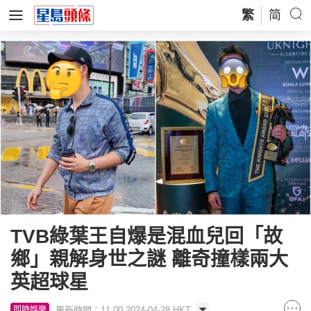
繁
简
TVB綠葉王自爆是混血兒回「故
鄉」親解身世之謎 離奇撞樣兩大
英超球星
更新時間：11:00 2024-04-28 HKT
即時娛樂