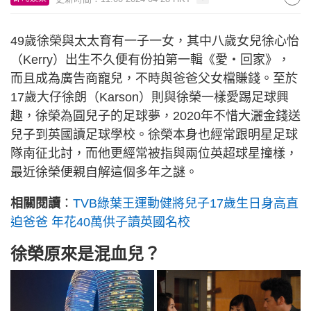
49歲徐榮與太太育有一子一女，其中八歲女兒徐心怡
（Kerry）出生不久便有份拍第一輯《愛‧回家》，
而且成為廣告商寵兒，不時與爸爸父女檔賺錢。至於
17歲大仔徐朗（Karson）則與徐榮一樣愛踢足球興
趣，徐榮為圓兒子的足球夢，2020年不惜大灑金錢送
兒子到英國讀足球學校。徐榮本身也經常跟明星足球
隊南征北討，而他更經常被指與兩位英超球星撞樣，
最近徐榮便親自解這個多年之謎。
相關閱讀
：
TVB綠葉王運動健將兒子17歲生日身高直
迫爸爸 年花40萬供子讀英國名校
徐榮原來是混血兒？