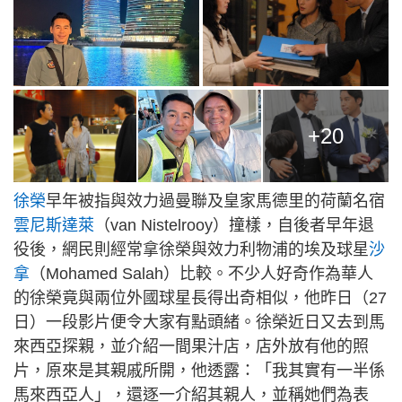
+20
徐榮
早年被指與效力過曼聯及皇家馬德里的荷蘭名宿
雲尼斯達萊
（van Nistelrooy）撞樣，自後者早年退
役後，網民則經常拿徐榮與效力利物浦的埃及球星
沙
拿
（Mohamed Salah）比較。不少人好奇作為華人
的徐榮竟與兩位外國球星長得出奇相似，他昨日（27
日）一段影片便令大家有點頭緒。徐榮近日又去到馬
來西亞探親，並介紹一間果汁店，店外放有他的照
片，原來是其親戚所開，他透露：「我其實有一半係
馬來西亞人」，還逐一介紹其親人，並稱她們為表