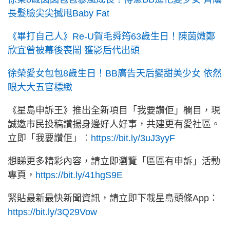
長髮臉尖尖搣甩Baby Fat
《畢打自己人》Re-U賀毛舜筠63歲生日！陳茵媺鄭
欣宜曾被幕後喪鬧 獲影后代出頭
徐榮愛女包包8歲生日！BB廣告天后變甜美少女 依然
眼大大五官標緻
《星島申訴王》推出全新項目「我要讚佢」欄目，現
誠邀市民投稿讚揚身邊好人好事，共建更有愛社區。
立即「我要讚佢」︰
https://bit.ly/3uJ3yyF
想睇更多精彩內容，請立即瀏覽「區區有申訴」活動
專頁，
https://bit.ly/41hgS9E
緊貼最新最快新聞資訊，請立即下載星島頭條App：
https://bit.ly/3Q29Vow