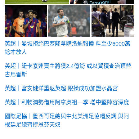
英超｜曼城拒絕巴塞隆拿購洛迪報價 料至少6000萬
鎊才放人
英超｜紐卡素連賣主將獲2.4億鎊 或以賀積查治頂替
古馬雷斯
英超｜富安健洋重返英超 跟操成功加盟水晶宮
英超｜利物浦勢借用阿拿奧祖一季 增中堅陣容深度
國際足協｜墨西哥足總與中北美洲足協唱反調 與阿
根廷足總齊撐恩芬天奴