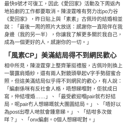
最快9號才可復工，因此《愛回家》活動及下周返內
地拍劇的工作都要取消。陳浚霆唯有努力出po力谷
《愛回家》，昨日貼上與「素素」古佩玲的結婚相並
說：「最後一周的照片大放送：感謝你一直陪伴在我
身邊（我的另一半），你讓我了解更多關於我自己，
成為一個更好的人，感謝你的一切。」
「風素CP」美滿結局得不到網民歡心
相中所見，陳浚霆穿上整齊筆挺禮服，古佩玲則換上
一襲露肩婚紗，還有兩人對鏡頭舉起V字手勢甜蜜合
照，但這美滿結局似乎得不到網民的歡心，有人說：
「編劇係咪有反社會人格，唔想睇嗰對，佢就成日
寫，仲結埋婚……」、「最受歡迎嗰pair就冇好結
局，呢pair冇人想睇嘅就大團圓結局。」、「唔好以
為post出嚟人哋就會鍾意睇。」、「結咁多次做
咩？」、「onx編劇。0個人想睇呢對。」