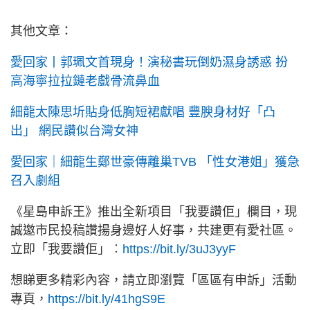
其他文章：
愛回家丨郭珮文首現身！演秘書玩倒奶濕身誘惑 扮
高海寧拉拉鏈老戲骨流鼻血
細龍太陳思圻貼身低胸短裙獻唱 豐腴身材好「凸
出」 網民讚似台灣女神
愛回家｜細龍生鄭世豪傳離巢TVB 「性女港姐」獲急
召入劇組
《星島申訴王》推出全新項目「我要讚佢」欄目，現
誠邀市民投稿讚揚身邊好人好事，共建更有愛社區。
立即「我要讚佢」︰
https://bit.ly/3uJ3yyF
想睇更多精彩內容，請立即瀏覽「區區有申訴」活動
專頁，
https://bit.ly/41hgS9E