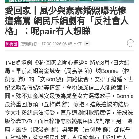
愛回家丨風少與素素婚照曝光慘
遭痛罵 網民斥編劇有「反社會人
格」：呢pair冇人想睇
更新時間：17:00 2026-08-05 HKT
影視圈
TVB處境劇《愛·回家之開心速遞》將於8月7日大結
局。早前劇組為金城安（周嘉洛 飾）與Bonnie（林
凱恩 飾）的「安Bon戀」鋪路復合，安排了搶婚、世
紀之吻及假結婚等情節，令粉絲深信二人能破鏡重
圓。殊不知金城安最後為成全女方選擇放手，Bonnie
最終重回蔥頭（丘梓謙 飾）懷抱。這段遺憾的結局
令大批粉絲無法接受，直斥遭劇組欺騙感情，紛紛洗
版怒轟TVB，而丘梓謙亦慘變網民圍攻對象。另一邊
廂，風少（陳浚霆 飾）與素素（古佩玲 飾）卻似乎
有望結婚，惹來網民批評，直斥編劇有「反社會人