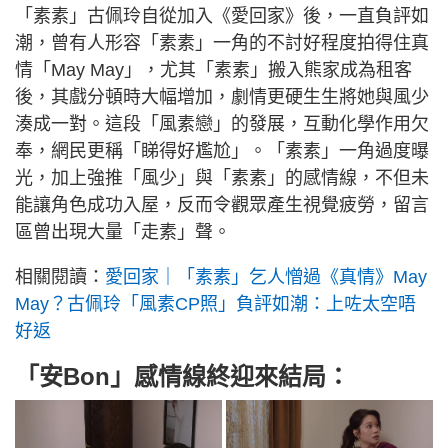
「素素」古佩玲自從加入《愛回家》後，一直負評如
潮，曾有人形容「素素」一角的不討好程度拍得住真
情「May May」，尤其「素素」搬入熊家成為租客
後，其戲分頓時大幅增加，劇情更硬生生將她與風少
湊成一對。這段「風素戀」的發展，互動化學作用欠
奉，網民更稱「睇得好尷尬」。「素素」一角過度曝
光，加上強推「風少」與「素素」的感情線，不但未
能讓角色成功入屋，反而令觀眾產生視覺疲勞，留言
區曾出現大量「走素」聲。
相關閱讀：
愛回家｜「素素」乞人憎過《真情》May
May？古佩玲「風素CP照」負評如潮：上咗太空唔
好返
「安Bon」感情線終迎來結局：