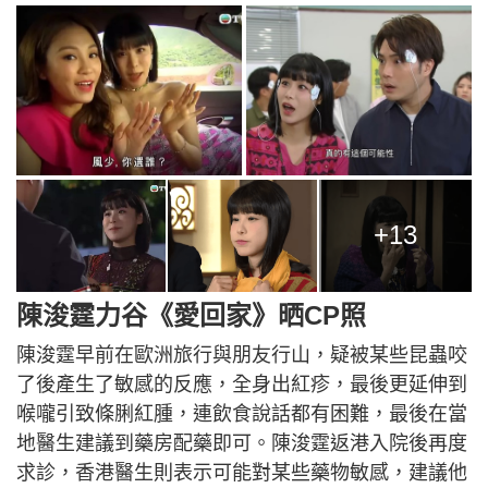
+13
陳浚霆力谷《愛回家》晒CP照
陳浚霆早前在歐洲旅行與朋友行山，疑被某些昆蟲咬
了後產生了敏感的反應，全身出紅疹，最後更延伸到
喉嚨引致條脷紅腫，連飲食說話都有困難，最後在當
地醫生建議到藥房配藥即可。陳浚霆返港入院後再度
求診，香港醫生則表示可能對某些藥物敏感，建議他