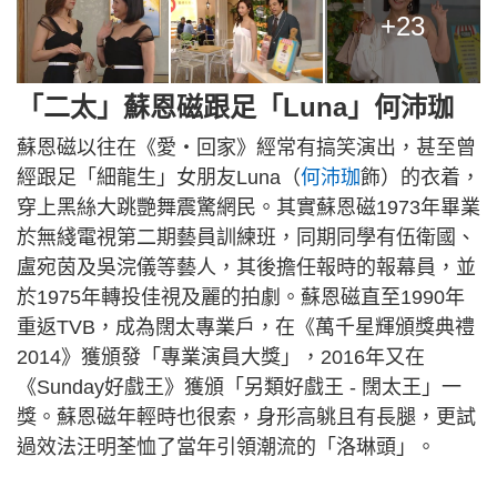
+23
「二太」蘇恩磁跟足「Luna」何沛珈
蘇恩磁以往在《愛‧回家》經常有搞笑演出，甚至曾
經跟足「細龍生」女朋友Luna（
何沛珈
飾）的衣着，
穿上黑絲大跳艷舞震驚網民。其實蘇恩磁1973年畢業
於無綫電視第二期藝員訓練班，同期同學有伍衛國、
盧宛茵及吳浣儀等藝人，其後擔任報時的報幕員，並
於1975年轉投佳視及麗的拍劇。蘇恩磁直至1990年
重返TVB，成為闊太專業戶，在《萬千星輝頒獎典禮
2014》獲頒發「專業演員大獎」，2016年又在
《Sunday好戲王》獲頒「另類好戲王 - 闊太王」一
獎。蘇恩磁年輕時也很索，身形高䠷且有長腿，更試
過效法汪明荃恤了當年引領潮流的「洛琳頭」。