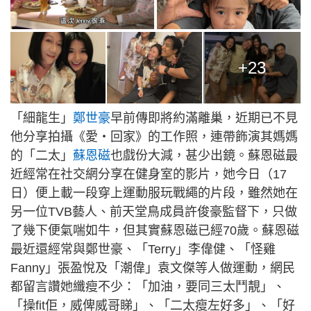
+23
「細龍生」
鄭世豪
早前傳即將約滿離巢，近期已不見
他分享拍攝《愛‧回家》的工作照，連帶飾演其媽媽
的「二太」
蘇恩磁
也戲份大減，甚少出鏡。蘇恩磁最
近經常在社交網分享在健身室的影片，她今日（17
日）便上載一段穿上運動服玩戰繩的片段，雖然她在
另一位TVB藝人、前天堂鳥成員許俊豪監督下，只做
了幾下便氣喘如牛，但其實蘇恩磁已經70歲。蘇恩磁
最近還經常與鄭世豪、「Terry」李偉健、「怪雞
Fanny」張盈悅及「潮偉」袁文傑等人做運動，網民
都留言讚她纖瘦不少：「加油，要同三太鬥靚」、
「操fit佢，威俾威哥睇」、「二太瘦左好多」、「好