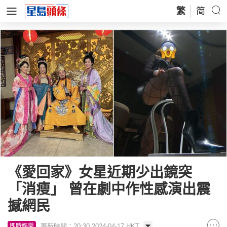
繁
简
《愛回家》女星近期少出鏡突
「消瘦」 曾在劇中作性感演出震
撼網民
更新時間：20:30 2024-04-17 HKT
即時娛樂