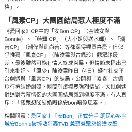
格」。
「風素CP」大團圓結局惹人極度不滿
《愛回家》CP中的「安Bon CP」（金城安與
Bonnie）、「蓮輝 CP」（大小姐與送水輝）、「潮
善CP」（潮偉與熊尚善）等都深得觀眾喜愛，但似
乎惟獨「風素CP」（陳浚霆與古佩玲）觀眾緣最
差，最後雖然可能有情人終成眷屬，但情節未播出已
引來批評。「風少」陳浚霆昨日（4日）疑在社交平
台劇透與「風素CP」的結局，公開與「素素」古佩
玲行禮結婚劇照，瞬間引爆觀眾強烈情緒。大批劇迷
對這對螢幕情侶的大團圓結局感到極度不滿，有人直
斥：「觀眾想睇結婚嘅係安bon唔係風素。」
相關閱讀：
愛回家丨「安Bon」正式分手 網民心疼金
城安Bonnie被拆散狂轟TVB 蔥頭惹眾怒慘遭攻擊