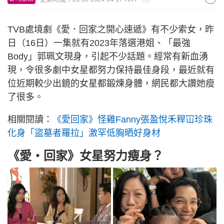
TVB處境劇《愛．回家之開心速遞》有不少索女，昨
日（16日）一集就有2023年落選港姐、「最強
Body」郭珮文現身，引起不少話題。經常有新血湧
現，令很多劇中女星都努力保持最佳身段，最近就有
位近期較少出鏡的女星都鍛煉身體，網民都大讚她瘦
了很多。
相關閱讀：
《愛回家》怪雞Fanny張盈悅禾稈冚珍珠
化身「盜墓者羅拉」激罕低胸晒好身材
《愛‧回家》女星努力瘦身？