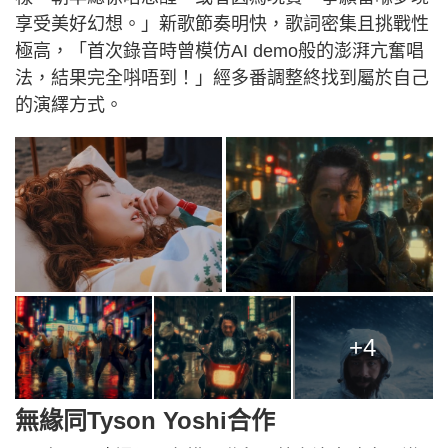
享受美好幻想。」新歌節奏明快，歌詞密集且挑戰性
極高，「首次錄音時曾模仿AI demo般的澎湃亢奮唱
法，結果完全唞唔到！」經多番調整終找到屬於自己
的演繹方式。
+4
無緣同Tyson Yoshi合作