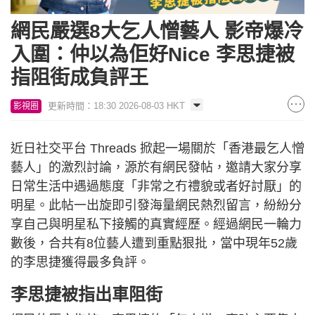
網民嚴選8大乞人憎藝人 影帝爆冷
入圍：仲以為佢好Nice 李思捷被
指阻街成負評王
更新時間：18:30 2026-08-03 HKT
影視圈
近日社交平台 Threads 掀起一場關於「香港最乞人憎
藝人」的激烈討論，源於有網民發帖，邀請大家分享
日常生活中遇過態度「非常之冇禮貌或者好討厭」的
明星。此帖一出旋即引發海量網民熱烈留言，紛紛分
享自己與明星私下接觸的真實經歷。經過網民一輪力
數後，合共有8位藝人遭到重點狠批，當中現年52歲
的李思捷獲得最多負評。
李思捷被指出車阻街