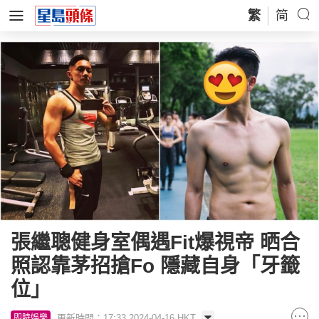
繁
简
張繼聰健身室偶遇Fit爆視帝 晒合
照認靠茅招搶Fo 隱藏自身「牙籤
位」
更新時間：17:33 2024-04-16 HKT
即時娛樂