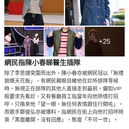
+25
網民指陳小春睇醫生插隊
除了李思捷突圍而出外，陳小春亦被網民冠以「無禮
貌嘅天花板」，有網民親眼目睹他在診所排隊等候
時，無視正在排隊的其他人直接走到最前，儼如VIP
般要求先看診，又有餐廳員工指當年向他熱情打招
呼，只換來他「望一眼，無任何表情跟住行開咗」。
而歌手鄭俊弘亦被爆料，指網民在街上向他打招呼時
竟「黑面離開，沒有回應」，態度「不可一世」。