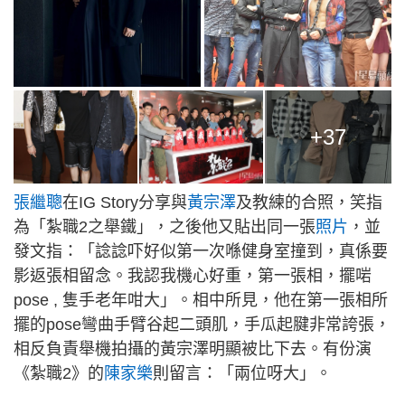
+37
張繼聰
在IG Story分享與
黃宗澤
及教練的合照，笑指
為「紮職2之舉鐵」，之後他又貼出同一張
照片
，並
發文指：「諗諗吓好似第一次喺健身室撞到，真係要
影返張相留念。我認我機心好重，第一張相，擺啱
pose , 隻手老年咁大」。相中所見，他在第一張相所
擺的pose彎曲手臂谷起二頭肌，手瓜起腱非常誇張，
相反負責舉機拍攝的黃宗澤明顯被比下去。有份演
《紮職2》的
陳家樂
則留言：「兩位呀大」。