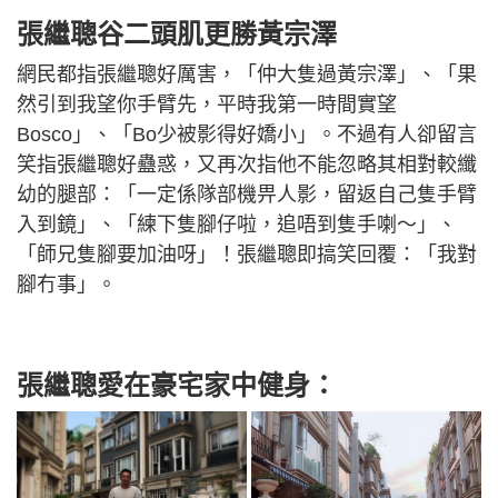
張繼聰谷二頭肌更勝黃宗澤
網民都指張繼聰好厲害，「仲大隻過黃宗澤」、「果
然引到我望你手臂先，平時我第一時間實望
Bosco」、「Bo少被影得好嬌小」。不過有人卻留言
笑指張繼聰好蠱惑，又再次指他不能忽略其相對較纖
幼的腿部：「一定係隊部機畀人影，留返自己隻手臂
入到鏡」、「練下隻腳仔啦，追唔到隻手喇～」、
「師兄隻腳要加油呀」！張繼聰即搞笑回覆：「我對
腳冇事」。
張繼聰愛在豪宅家中健身：