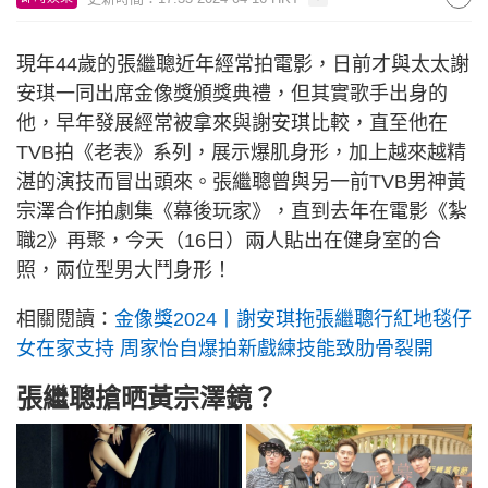
現年44歲的張繼聰近年經常拍電影，日前才與太太謝
安琪一同出席金像獎頒獎典禮，但其實歌手出身的
他，早年發展經常被拿來與謝安琪比較，直至他在
TVB拍《老表》系列，展示爆肌身形，加上越來越精
湛的演技而冒出頭來。張繼聰曾與另一前TVB男神黃
宗澤合作拍劇集《幕後玩家》，直到去年在電影《紮
職2》再聚，今天（16日）兩人貼出在健身室的合
照，兩位型男大鬥身形！
相關閱讀：
金像獎2024丨謝安琪拖張繼聰行紅地毯仔
女在家支持 周家怡自爆拍新戲練技能致肋骨裂開
張繼聰搶晒黃宗澤鏡？