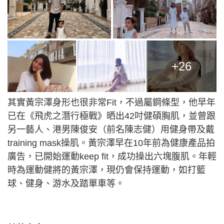
+26
其實黃宗澤身形也很非常Fit，不過屬鋼條型，他早年
已在《飛虎之潛行極戰》晒出42吋健碩胸肌，並曾跟
另一藝人、港男陳俊安（前名陳志健）用健身帶及戴
training mask操肌。黃宗澤早在10年前為健康產品拍
廣告，已開始運動keep fit，成功操出六塊腹肌。年輕
時為運動健將的黃宗澤，現仍會保持運動，如打籃
球、健身、游水及踏單車等。