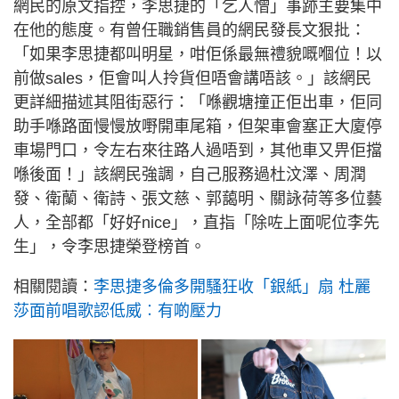
網民的原文指控，李思捷的「乞人憎」事跡主要集中
在他的態度。有曾任職銷售員的網民發長文狠批：
「如果李思捷都叫明星，咁佢係最無禮貌嘅嗰位！以
前做sales，佢會叫人拎貨但唔會講唔該。」該網民
更詳細描述其阻街惡行：「喺觀塘撞正佢出車，佢同
助手喺路面慢慢放嘢開車尾箱，但架車會塞正大廈停
車場門口，令左右來往路人過唔到，其他車又畀佢擋
喺後面！」該網民強調，自己服務過杜汶澤、周潤
發、衛蘭、衛詩、張文慈、郭藹明、關詠荷等多位藝
人，全部都「好好nice」，直指「除咗上面呢位李先
生」，令李思捷榮登榜首。
相關閱讀：
李思捷多倫多開騷狂收「銀紙」扇 杜麗
莎面前唱歌認低威︰有啲壓力