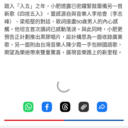
踏入「入五」之年，小肥透露已密鑼緊鼓籌備另一首
新歌《四捨五入》，靈感源自與音樂人李拾壹（李志
峰）、梁栢堅的對話，歌詞道盡50歲男人的內心感
觸，他坦言首次讀詞已感動落淚。與此同時，小肥更
預告正計劃推出黑膠唱片，設計構思為一面收錄廣東
歌，另一面則由台灣音樂人陳少霞一手包辦國語歌，
期望為樂迷帶來雙重驚喜，展現音樂路上的新里程。