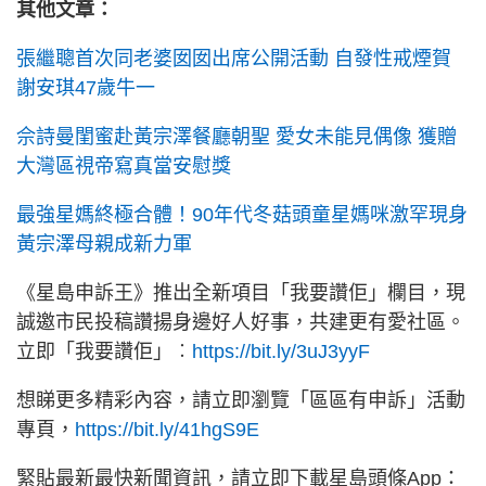
其他文章：
張繼聰首次同老婆囡囡出席公開活動 自發性戒煙賀
謝安琪47歲牛一
佘詩曼閨蜜赴黃宗澤餐廳朝聖 愛女未能見偶像 獲贈
大灣區視帝寫真當安慰獎
最強星媽終極合體！90年代冬菇頭童星媽咪激罕現身
黃宗澤母親成新力軍
《星島申訴王》推出全新項目「我要讚佢」欄目，現
誠邀市民投稿讚揚身邊好人好事，共建更有愛社區。
立即「我要讚佢」︰
https://bit.ly/3uJ3yyF
想睇更多精彩內容，請立即瀏覽「區區有申訴」活動
專頁，
https://bit.ly/41hgS9E
緊貼最新最快新聞資訊，請立即下載星島頭條App：