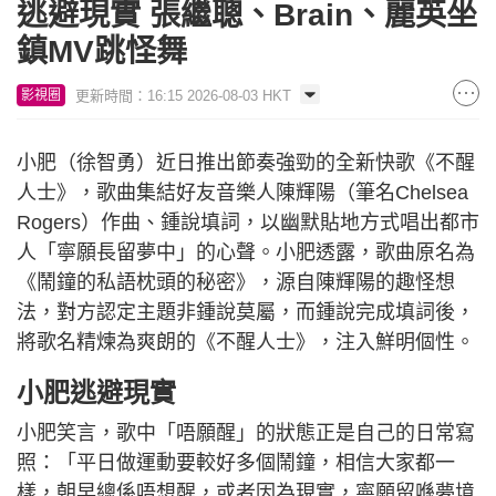
逃避現實 張繼聰、Brain、麗英坐
鎮MV跳怪舞
更新時間：16:15 2026-08-03 HKT
影視圈
小肥（徐智勇）近日推出節奏強勁的全新快歌《不醒
人士》，歌曲集結好友音樂人陳輝陽（筆名Chelsea
Rogers）作曲、鍾說填詞，以幽默貼地方式唱出都市
人「寧願長留夢中」的心聲。小肥透露，歌曲原名為
《鬧鐘的私語枕頭的秘密》，源自陳輝陽的趣怪想
法，對方認定主題非鍾說莫屬，而鍾說完成填詞後，
將歌名精煉為爽朗的《不醒人士》，注入鮮明個性。
小肥逃避現實
小肥笑言，歌中「唔願醒」的狀態正是自己的日常寫
照：「平日做運動要較好多個鬧鐘，相信大家都一
樣，朝早總係唔想醒，或者因為現實，寧願留喺夢境