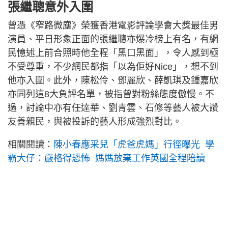
張繼聰意外入圍
曾憑《窄路微塵》榮獲香港電影評論學會大獎最佳男
演員、平日形象正面的張繼聰亦爆冷榜上有名，有網
民憶述上前合照時他全程「黑口黑面」，令人感到極
不受尊重，不少網民都指「以為佢好Nice」，想不到
他亦入圍。此外，陳松伶、鄧麗欣、薛凱琪及鍾嘉欣
亦同列這8大負評名單，被指曾對粉絲態度傲慢。不
過，討論中亦有任達華、劉青雲、石修等藝人被大讚
友善親民，與被投訴的藝人形成強烈對比。
相關閱讀：
陳小春應采兒「虎爸虎媽」行徑曝光 學
霸大仔：嚴格得恐怖 媽媽放棄工作英國全程陪讀