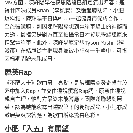
MV方面，陳輝陽早在構思階段已鎖定演出陣容，邀
得廿四味成員Brian（李凱賢）及張繼聰助陣。小肥
爆料指，陳輝陽平日與Brian一起健身而促成合作；
至於張繼聰，則因陳輝陽聯想到電單車騎士的神髓而
力邀，最搞笑是對方直至拍攝當日才發現張繼聰原來
懂駕電單車。此外，陳輝陽原定想Tyson Yoshi（程
浚彥）在結尾從雪櫃現身並被小肥AI一拳擊中，可惜
因檔期問題未能成事。
麗英Rap
《不醒人士》歌曲另一亮點，是陳輝陽突發奇想在段
落中加入Rap，並交由鍾說撰寫Rap詞，原意由鍾說
親自主理，惟對方最終未能答應，團隊遂聯想到麗
英，認為她能演繹出鍾說筆下的獨特感覺，小肥亦感
激麗英爽快答應，為歌曲增添驚喜色彩。
小肥「入五」有願望