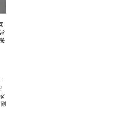
樣
當
馨
：
的
家
業剛