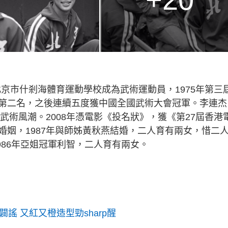
北京市什剎海體育運動學校成為武術運動員，1975年第三
第二名，之後連續五度獲中國全國武術大會冠軍。李連杰
武術風潮。2008年憑電影《投名狀》，獲《第27屆香港
婚姻，1987年與師姊黃秋燕結婚，二人育有兩女，惜二
986年亞姐冠軍利智，二人育有兩女。
謠 又紅又橙造型勁sharp醒