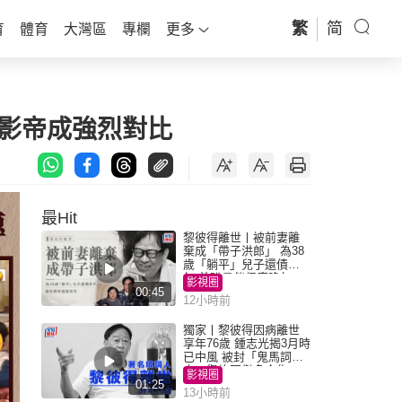
繁
简
育
體育
大灣區
專欄
更多
素影帝成強烈對比
最Hit
黎彼得離世丨被前妻離
棄成「帶子洪郎」 為38
歲「躺平」兒子還債多
年 曾盼尋伴侶度晚年
影視圈
00:45
12小時前
獨家丨黎彼得因病離世
享年76歲 鍾志光揭3月時
已中風 被封「鬼馬詞
人」與許冠傑多合作
影視圈
01:25
13小時前