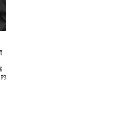
屆
電
人的