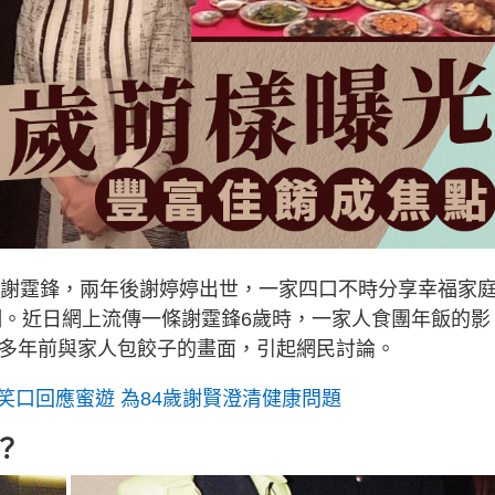
大仔謝霆鋒，兩年後謝婷婷出世，一家四口不時分享幸福家
婚姻。近日網上流傳一條謝霆鋒6歲時，一家人食團年飯的影
0多年前與家人包餃子的畫面，引起網民討論。
笑口回應蜜遊 為84歲謝賢澄清健康問題
？