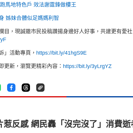
購跑馬地特色戶 效法謝霆鋒做樓王
身 姊妹合體似足媽媽利智
欄目，現誠邀市民投稿讚揚身邊好人好事，共建更有愛社
yyF
訴」活動專頁，
https://bit.ly/41hgS9E
立即更新，瀏覽更精彩內容：
https://bit.ly/3yLrgYZ
o片惹反感 網民轟「沒完沒了」消費逝