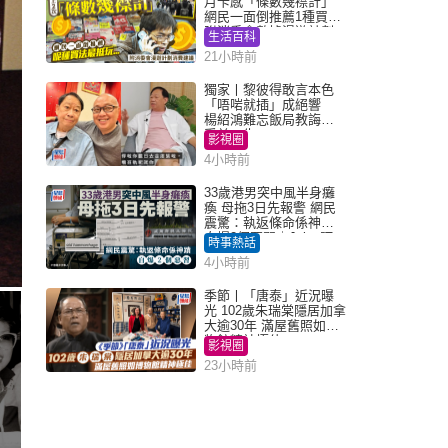
月卡感「條數幾襟計」
網民一面倒推薦1種買法
附消委會數據漫遊計劃
生活百科
消費提示
21小時前
獨家丨黎彼得敢言本色
「唔啱就插」成絕響
楊紹鴻難忘飯局教誨：
受益一生
影視圈
4小時前
33歲港男突中風半身癱
瘓 母拖3日先報警 網民
震驚：執返條命係神蹟
自爆2個惡習｜Juicy叮
時事熱話
4小時前
季節丨「唐泰」近況曝
光 102歲朱瑞棠隱居加拿
大逾30年 滿屋舊照如博
物館精神極佳
影視圈
23小時前