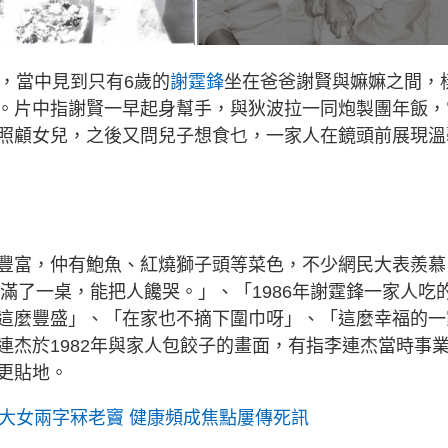
，當中見到只有6歲的
謝霆鋒
坐在爸爸謝賢與嫲嫲之間，
。片中指謝賢一早起身幫手，與狄波拉一同炮製團年飯，
照顧女兒，之後又問兒子想食乜，一家人在鏡頭前展現溫
豐富，仲有鮑魚、紅燒獅子頭等菜色，不少網民大表羨慕
擺滿了一桌，能把人饞哭。」、「1986年謝霆鋒一家人吃
麼豐盛」、「在家也不摘下圍巾呀」、「​​這麼幸福的一
連杰於1982年與家人包餃子的畫面，有指李連杰當時事
更貼地。
？大女兩字冧老竇 健康頻成焦點屢傳死訊