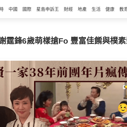
時
中國
國際
星島申訴王
財經
地產
生活
健康
教
謝霆鋒6歲萌樣搶Fo 豐富佳餚與樸