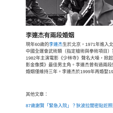
李連杰有兩段婚姻
現年60歲的
李連杰
生於北京，1971年進入
中國全運會武術類（指定槍術與拳術項目）
1982年主演電影《少林寺》聲名大噪，掀起
影金像獎》最佳男主角。李連杰曾有過兩段
婚姻僅維持三年。李連杰於1999年再婚娶1
其他文章：
87歲謝賢「緊急入院」？狄波拉閨密貼近照闢