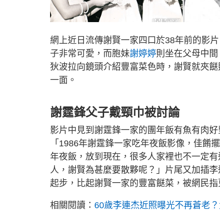
網上近日流傳謝賢一家四口於38年前的影片
子非常可愛，而胞妹
謝婷婷
則坐在父母中間
狄波拉向鏡頭介紹豐富菜色時，謝賢就夾餸
一面。
謝霆鋒父子戴頸巾被討論
影片中見到謝霆鋒一家的團年飯有魚有肉好
「1986年謝霆鋒一家吃年夜飯影像，佳餚
年夜飯，放到現在，很多人家裡也不一定有這
人，謝賢為甚麼要散夥呢？」片尾又加插李
起步，比起謝賢一家的豐富餸菜，被網民指
相關閱讀：
60歲李連杰近照曝光不再蒼老