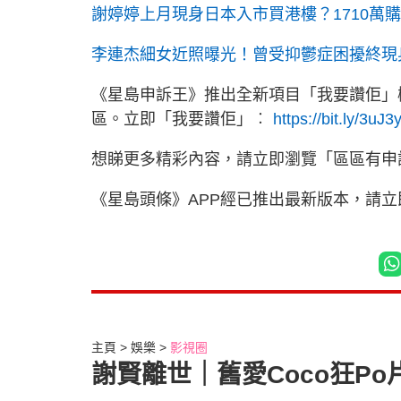
謝婷婷上月現身日本入市買港樓？1710萬
李連杰細女近照曝光！曾受抑鬱症困擾終現
《星島申訴王》推出全新項目「我要讚佢」
區。立即「我要讚佢」︰
https://bit.ly/3uJ3
想睇更多精彩內容，請立即瀏覽「區區有申
《星島頭條》APP經已推出最新版本，請
主頁
娛樂
影視圈
謝賢離世｜舊愛Coco狂P