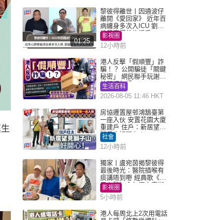
黎彼得離世丨因通波仔
離開《愛回家》 近年百
病纏身多次入ICU 劉鑾
雄黃宗澤曾施援手
影視圈
01:25
12小時前
港人反擊「假順豐」詐
騙！？ 公開騙徒「關鍵
秘密」 網民聯手玩謝：
練習緬甸語
生活百科
2026-08-05 11:46 HKT
房協遷置屋邨鴻鵠臺第
一座入伙 安置花園大廈
重建戶 住戶：新居望見
庭生
獅子山好開心！
社會
12小時前
獨家丨盧宛茵揭黎彼得
最後時光：醫院插喉有
痰講唔到嘢 經典歌《浪
子心聲》金句源自廟街
影視圈
睇相佬
5小時前
港人每周北上2次用電話