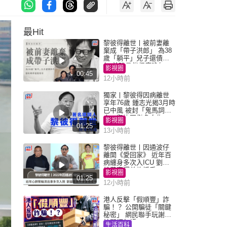
最Hit
黎彼得離世丨被前妻離
棄成「帶子洪郎」 為38
歲「躺平」兒子還債多
年 曾盼尋伴侶度晚年
影視圈
00:45
12小時前
獨家丨黎彼得因病離世
享年76歲 鍾志光揭3月時
已中風 被封「鬼馬詞
人」與許冠傑多合作
影視圈
01:25
13小時前
黎彼得離世丨因通波仔
離開《愛回家》 近年百
病纏身多次入ICU 劉鑾
雄黃宗澤曾施援手
影視圈
01:25
12小時前
港人反擊「假順豐」詐
騙！？ 公開騙徒「關鍵
秘密」 網民聯手玩謝：
練習緬甸語
生活百科