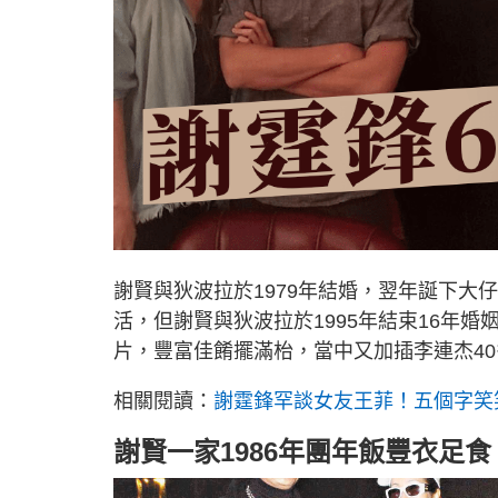
謝賢與狄波拉於1979年結婚，翌年誕下
活，但謝賢與狄波拉於1995年結束16年
片，豐富佳餚擺滿枱，當中又加插李連杰4
相關閱讀：
謝霆鋒罕談女友王菲！五個字笑
謝賢一家1986年團年飯豐衣足食