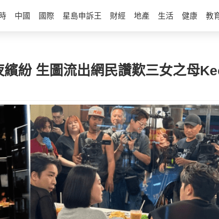
時
中國
國際
星島申訴王
財經
地產
生活
健康
教
繽紛 生圖流出網民讚歎三女之母Ke