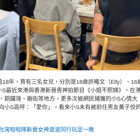
8年，育有三名女兒，分別是18歲許曦文（Elly）、16
）。小S最近來港與香港新晉男神拍節目《小姐不熙娣》，在
、銅鑼灣、廟街等地方，更多次被網民捕獲的小S心情大
向小S高呼：「愛你」，看來小S未有被前任男友黃子佼
見台灣啦啦隊新晉女神波波同行玩足一晚