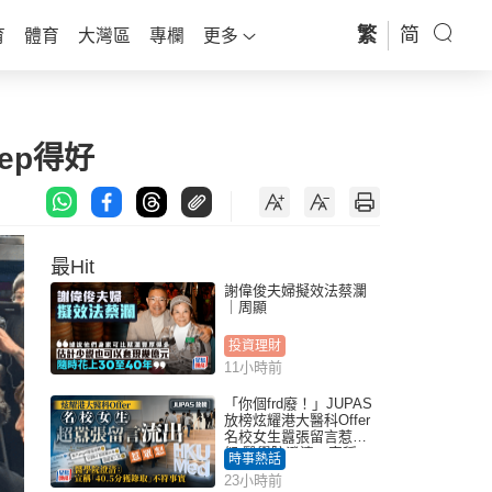
繁
简
育
體育
大灣區
專欄
更多
ep得好
最Hit
謝偉俊夫婦擬效法蔡瀾
｜周顯
投資理財
11小時前
「你個frd廢！」JUPAS
放榜炫耀港大醫科Offer
名校女生囂張留言惹眾
怒 醫學院澄清：宣稱
時事熱話
「40.5分獲錄取」不符事
23小時前
實｜Juicy叮