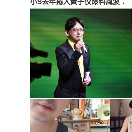
小S去年捲入黃子佼爆料風波：