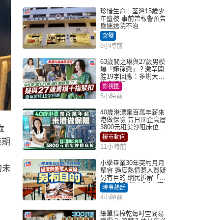
珍惜生命｜荃灣15歲少
年墮樓 事前曾報警預告
昏迷送院不治
突發
8小時前
63歲關之琳與27歲男模
爆「嫲孫戀」？激罕開
腔19字回應：多謝大家
掛念近況
影視圈
5小時前
40歲港漂棄百萬年薪來
港做保險 昔日國企高層
3800元租尖沙咀床位｜
歲
租盤Million
樓市動向
港期
11小時前
小學畢業30年突約月月
的未
聚會 過度熱情惹人質疑
另有目的 網民拆解「扮
熟」4大動機｜Juicy叮
時事熱話
4小時前
細單位榨乾每吋空間易