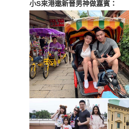
小S來港邀新晉男神做嘉賓：