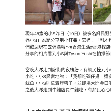
現年45歲的小S昨日（10日）被多名網民
遇小S」為題分享到小紅書，寫道：「剛才
們歡迎現在去偶遇哦～#香港生活#香港探店#
分享的相片看到小S與Tyson Yoshi在
當晚大隊走到廟街的夜繽紛，有網民撞到小S和
小吃，小S興奮地說：「我想吃碗仔翅，還有雞
魷魚，小S則拿着炸帶子，並即場大開金口
之後大隊走到牛雜店買牛雜吃，有網民心心眼讚T