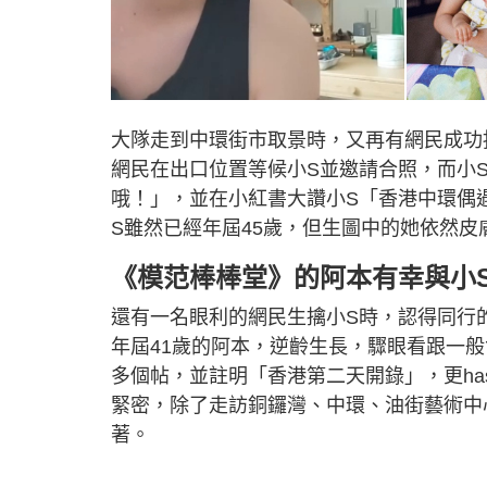
大隊走到中環街市取景時，又再有網民成功
網民在出口位置等候小S並邀請合照，而小
哦！」，並在小紅書大讚小S「香港中環偶
S雖然已經年屆45歲，但生圖中的她依然皮
《模范棒棒堂》的阿本有幸與小
還有一名眼利的網民生擒小S時，認得同行
年屆41歲的阿本，逆齡生長，驟眼看跟一般
多個帖，並註明「香港第二天開錄」，更ha
緊密，除了走訪銅鑼灣、中環、油街藝術中
著。