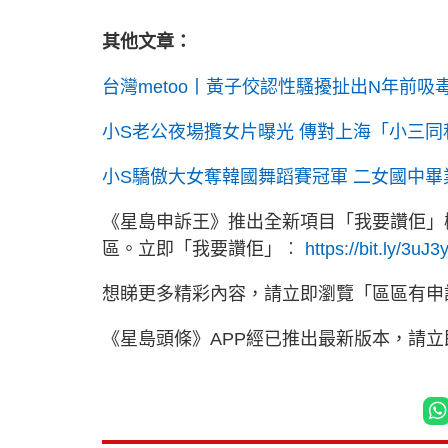
其他文章：
台灣metoo丨黃子佼認性騷擾扯出N年前吸
小S老公夜場攬女片曝光 傳對上海「小三
小S驕傲大女奪韓國舞蹈賽冠軍 二女國中
《星島申訴王》推出全新項目「我要讚佢」
區。立即「我要讚佢」︰
https://bit.ly/3uJ3
想睇更多精彩內容，請立即瀏覽「區區有申
《星島頭條》APP經已推出最新版本，請