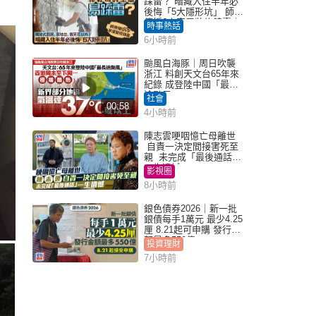
踩雷？ 暗藏入住半年必
後悔「5大隱形坑」 師傅
傳授6字家居裝修錦囊｜
時事熱話
Juicy叮
6小時前
颱風白海豚｜周日吹襲
浙江 料創天文台65年來
紀錄 成登陸中國「最長
途颱風」
社會
00:58
4小時前
陳志雲哽咽憶亡母離世
自責一決定間接害死至
親 未完成「最後通話」
一生遺憾
影視圈
8小時前
銀色債券2026｜新一批
銀債每手1萬元 最少4.25
厘 8.21起可申購 發行金
額最多550億
投資理財
7小時前