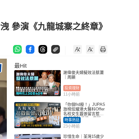
車發洩 參演《九龍城寨之終章》
最Hit
謝偉俊夫婦擬效法蔡瀾
｜周顯
投資理財
11小時前
「你個frd廢！」JUPAS
放榜炫耀港大醫科Offer
名校女生囂張留言惹眾
怒 醫學院澄清：宣稱
時事熱話
「40.5分獲錄取」不符事
23小時前
實｜Juicy叮
珍惜生命｜荃灣15歲少