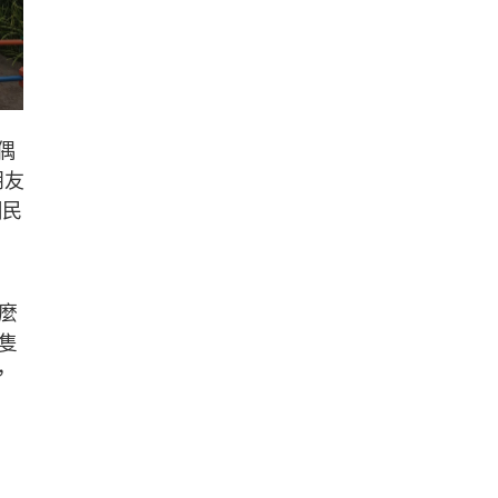
偶
朋友
網民
什麼
原隻
，