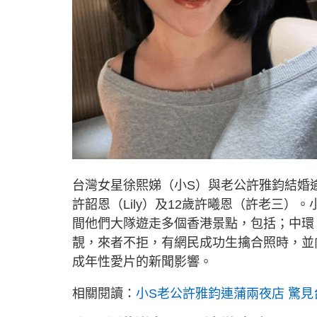
台灣女星徐熙娣（小S）與老公許雅鈞結婚逾1
許韶恩（Lily）及12歲許曦恩（許老三
間他們大隊遊走多個香港景點，包括；中環
靚，來者不拒，有網民成功生擒合照時，並
成年性愛片的新聞影響。
相關閱讀：
小S老公許雅鈞連蒲兩夜店 驚