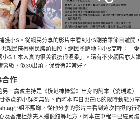
捕獲小S。從網民分享的影片中看到小S剛拍畢節目離開
S也親民搭著網民膊頭拍照，網民雀躍地向小S高呼：「愛
遇小S！本人真的很美很瘦很溫柔」。還有不少網民亦大
膚緊緻，似30出頭，保養得非常好。
S合作
的另一嘉賓主持是《模范棒棒堂》出身的阿本（翁瑞迪）
廿多歲的小鮮肉無異。而阿本昨日也在IG的限時動態分
shtag小姐不熙娣，從他分享的影片中看到這次拍攝的行
心及香港杜莎夫人蠟像館等地方，阿本在車程中已經累爆