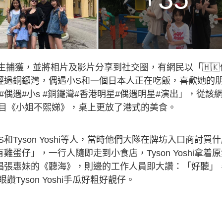
野生捕獲，並將相片及影片分享到社交圈，有網民以「🇭🇰
經過銅鑼灣，偶遇小S和一個日本人正在吃飯，喜歡她的
偶遇#小s #銅鑼灣#香港明星#偶遇明星#演出」，從該
拍攝節目《小姐不熙娣》，桌上更放了港式的美食。
Tyson Yoshi等人，當時他們大隊在牌坊入口商討買
蛋仔」，一行人隨即走到小食店，Tyson Yoshi拿着
唱張惠妹的《聽海》，則邊的工作人員即大讚：「好聽」
yson Yoshi手瓜好粗好靚仔。