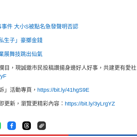
毒事件 大小S被點名急發聲明否認
同私生子」豪擲金錢
畢業展舞技跳出仙氣
欄目，現誠邀市民投稿讚揚身邊好人好事，共建更有愛社
yyF
訴」活動專頁，
https://bit.ly/41hgS9E
立即更新，瀏覽更精彩內容：
https://bit.ly/3yLrgYZ