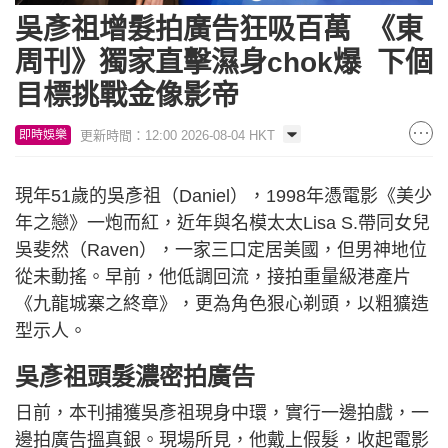
吳彥祖增髮拍廣告狂吸百萬 《東
周刊》獨家直擊濕身chok爆 下個
目標挑戰金像影帝
更新時間：12:00 2026-08-04 HKT
即時娛樂
現年51歲的吳彥祖（Daniel），1998年憑電影《美少
年之戀》一炮而紅，近年與名模太太Lisa S.帶同女兒
吳斐然（Raven），一家三口定居美國，但男神地位
從未動搖。早前，他低調回流，接拍重量級港產片
《九龍城寨之終章》，更為角色狠心剃頭，以粗獷造
型示人。
吳彥祖頭髮濃密拍廣告
日前，本刊捕獲吳彥祖現身中環，實行一邊拍戲，一
邊拍廣告搵真銀。現場所見，他戴上假髮，收起電影