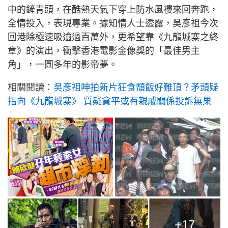
中的鏟青頭，在酷熱天氣下穿上防水風褸來回奔跑，
全情投入，表現專業。據知情人士透露，吳彥祖今次
回港除極速吸逾過百萬外，更希望靠《九龍城寨之終
章》的演出，衝擊香港電影金像獎的「最佳男主
角」，一圓多年的影帝夢。
相關閱讀：
吳彥祖呻拍新片狂食頹飯好難頂？矛頭疑
指向《九龍城寨》 質疑貪平或有親戚關係投訴無果
+17