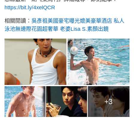
https://bit.ly/4xelQCR
相關閱讀：
吳彥祖美國豪宅曝光媲美豪華酒店 私人
泳池無邊際花園超奢華 老婆Lisa S.素顏出鏡
+3