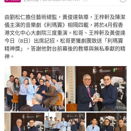
由劉松仁擔任藝術總監，黃俊達執導，王梓軒及陳潔
儀主演的音樂劇《利瑪竇》相隔四載，將於4月假香
港文化中心大劇院三度重演。松哥、王梓軒及黃俊達
今日（8日）出席記招，松哥更獲劇團致送「利瑪竇
精神獎」，答謝他對台前幕後的教導與無私奉獻的精
神。