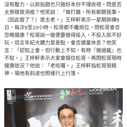
沒有壓力，以前拍戲也只做好本份不理收視。問是否
太勞碌致消瘦？他笑說：「做打雜，所有都關我事。
（因此瘦了？）是太老。」王梓軒表示一星期排練6
日，每次9至10小時，松哥都不離崗位。問松哥會否
忽略健康？松哥說一做便要做得投入，不投入就不好
玩，坦言年紀大體力是差點。會否適量休息？他笑
言：「認知上會，但行動上不知，有時『做過龍』也
不知。」王梓軒表示大家會錫住松哥。再問松哥現時
健康狀況？他說：「老咗囉。」王梓軒指松哥很精
神，場地有斜波也照樣行上行落。