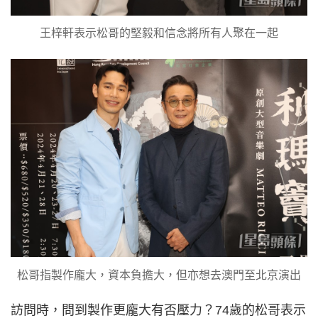
王梓軒表示松哥的堅毅和信念將所有人聚在一起
松哥指製作龐大，資本負擔大，但亦想去澳門至北京演出
訪問時，問到製作更龐大有否壓力？74歲的松哥表示