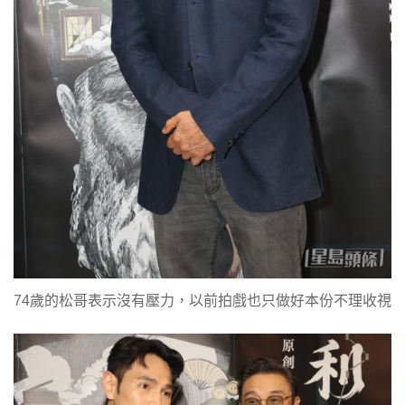
74歲的松哥表示沒有壓力，以前拍戲也只做好本份不理收視