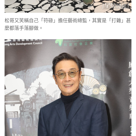
松哥又笑稱自己「符碌」擔任藝術總監，其實是「打雜」甚
麼都落手落腳做。