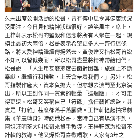
久未出席公開活動的松哥，曾有傳中風令其健康狀況
受關注，今日見他精神狀態很好，談笑風生。席上，
王梓軒表示松哥的堅毅和信念將所有人聚在一起，規
模比最初大兩倍，松哥表示希望更多人一齊行這條
路，將大愛神精繼續傳揚落去。黃俊達又指松哥曾說
不知可以留低幾耐，所以松哥盡量將精神帶給他們。
松哥說：「人生用甚麼態度去面對困難，旅途上不斷
奉獻，繼續行和推動，上天會帶着我們。」另外，松
哥指製作龐大，資本負擔大，但亦想去澳門至北京演
出，所以正創作同一質素的輕量「巡迴版」，才可走
得更遠。松哥又笑稱自己「符碌」擔任藝術總監，其
實是「打雜」甚麼都落手落腳做。王梓軒憶起拍攝劇
集《華麗轉身》時認識松哥，當時自己有場演不到，
阿姐汪明荃大叫松哥來幫手教導，王梓軒感激松哥不
計較的教導。他又爆松哥喜歡唱歌，大家有3年之