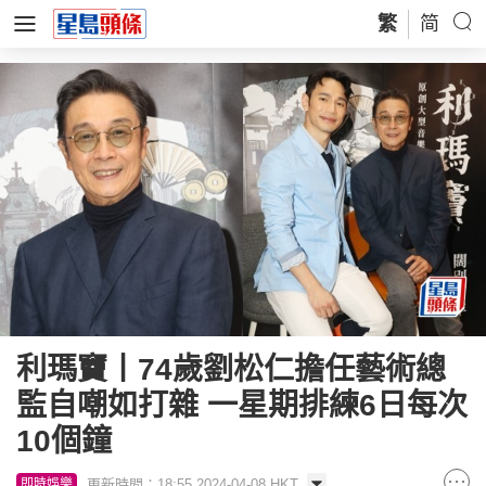
繁
简
利瑪竇丨74歲劉松仁擔任藝術總
監自嘲如打雜 一星期排練6日每次
10個鐘
更新時間：18:55 2024-04-08 HKT
即時娛樂