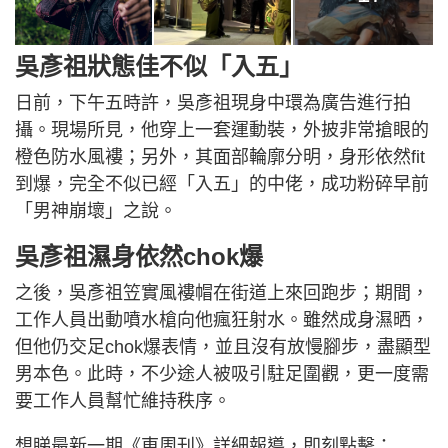
吳彥祖狀態佳不似「入五」
日前，下午五時許，吳彥祖現身中環為廣告進行拍
攝。現場所見，他穿上一套運動裝，外披非常搶眼的
橙色防水風褸；另外，其面部輪廓分明，身形依然fit
到爆，完全不似已經「入五」的中佬，成功粉碎早前
「男神崩壞」之說。
吳彥祖濕身依然chok爆
之後，吳彥祖笠實風褸帽在街道上來回跑步；期間，
工作人員出動噴水槍向他瘋狂射水。雖然成身濕晒，
但他仍交足chok爆表情，並且沒有放慢腳步，盡顯型
男本色。此時，不少途人被吸引駐足圍觀，更一度需
要工作人員幫忙維持秩序。
想睇最新一期《東周刊》詳細報導，即刻點擊：