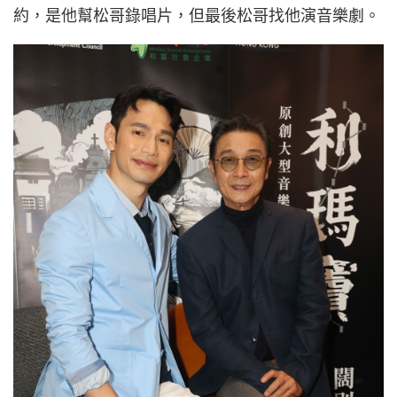
約，是他幫松哥錄唱片，但最後松哥找他演音樂劇。