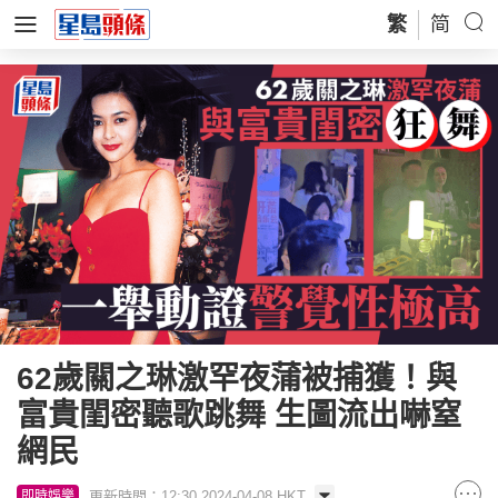
繁
简
62歲關之琳激罕夜蒲被捕獲！與
富貴閨密聽歌跳舞 生圖流出嚇窒
網民
更新時間：12:30 2024-04-08 HKT
即時娛樂