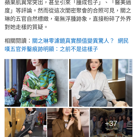
蘋果肌異常突出，甚至引來「腫成包子」、「醫美過
度」等評論。然而從這次閨密聚會的合照可見，關之
琳的五官自然標緻，毫無浮腫跡象，直接粉碎了外界
對她走樣的質疑。
相關閱讀：
關之琳零濾鏡真實顏值變異驚人？ 網民
嘆五官斧鑿痕跡明顯：之前不是這樣子
+37