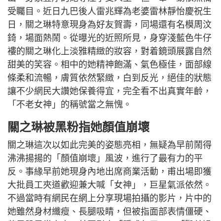
受矚目。近日九巴後人雷兆輝為老婆雷林靜怡慶祝生
日，關之琳特意現身為好友賀壽，同場還有名模周汶
錡，場面熱鬧。從曝光的近照所見，身穿淺藍色牛仔
褸的關之琳化上淡雅精緻的妝容，對着鏡頭展露自然
甜美的笑容。相中的她精神飽滿、氣色極佳，面部線
條柔和流暢，膚質依然緊緻，白到反光，絕佳的狀態
讓不少網民大讚她保養得宜，完全看不出真實年齡，
「不老女神」的稱號當之無愧。
關之琳被黑粉指她顏值崩壞
關之琳這次以如此完美的姿態亮相，無疑為早前鬧得
沸沸揚揚的「顏值崩壞」風波，進行了最有力的平
反。事緣早前她現身內地出席商業活動，甫出場即獲
大批員工夾道歡迎兼大喊「女神」，巨星氣派依然。
不過當時有網民在網上分享現場拍攝的影片，片中的
她雖然身材纖瘦、長腿吸睛，但被指面部表情僵硬、