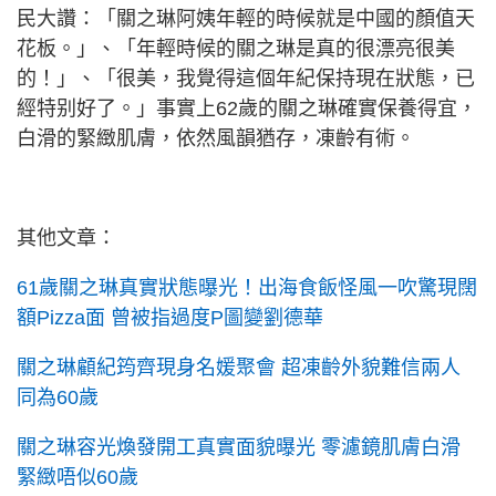
民大讚：「關之琳阿姨年輕的時候就是中國的顏值天
花板。」、「年輕時候的關之琳是真的很漂亮很美
的！」、「很美，我覺得這個年紀保持現在狀態，已
經特别好了。」事實上62歲的關之琳確實保養得宜，
白滑的緊緻肌膚，依然風韻猶存，凍齡有術。
其他文章：
61歲關之琳真實狀態曝光！出海食飯怪風一吹驚現闊
額Pizza面 曾被指過度P圖變劉德華
關之琳顧紀筠齊現身名媛聚會 超凍齡外貌難信兩人
同為60歲
關之琳容光煥發開工真實面貌曝光 零濾鏡肌膚白滑
緊緻唔似60歲