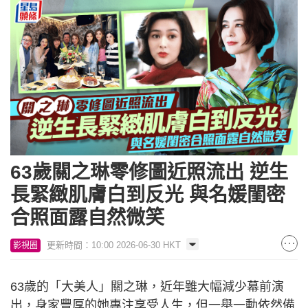
63歲關之琳零修圖近照流出 逆生
長緊緻肌膚白到反光 與名媛閨密
合照面露自然微笑
更新時間：10:00 2026-06-30 HKT
影視圈
63歲的「大美人」關之琳，近年雖大幅減少幕前演
出，身家豐厚的她專注享受人生，但一舉一動依然備