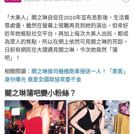
「大美人」關之琳自從在2010年宣布息影後，生活養
尊處優，雖然在螢幕上很難再見到她的演出，但幸好
近年她進駐社交平台，再加上每次大美人出巡，都成
為眾人的焦點，所以在網上依然可見關之琳的芳踪。
日前有網民在大理遇見關之琳，今次她竟然「蒲
吧」！
相關閱讀：
關之琳做司機揸跑車接送一人！「乘客」
身份曝光 竟是全國政協常委千金
關之琳蒲吧變小粉絲？