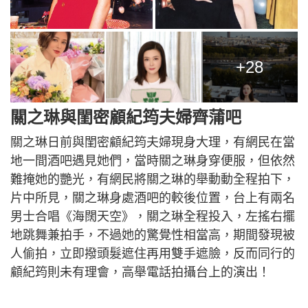
+28
關之琳與閨密顧紀筠夫婦齊蒲吧
關之琳日前與閨密顧紀筠夫婦現身大理，有網民在當
地一間酒吧遇見她們，當時關之琳身穿便服，但依然
難掩她的艷光，有網民將關之琳的舉動動全程拍下，
片中所見，關之琳身處酒吧的較後位置，台上有兩名
男士合唱《海闊天空》，關之琳全程投入，左搖右擺
地跳舞兼拍手，不過她的驚覺性相當高，期間發現被
人偷拍，立即撥頭髮遮住再用雙手遮臉，反而同行的
顧紀筠則未有理會，高舉電話拍攝台上的演出！