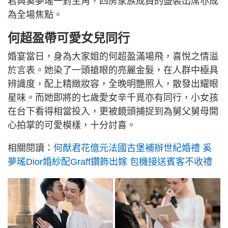
君與奚夢瑤一對主角，四房家族成員的盛裝出席亦成
為全場焦點。
何超盈帶可愛女兒同行
婚宴當日，身為大家姐的何超盈滿場飛，喜悅之情溢
於言表。她染了一頭搶眼的亮麗金髮，在人群中極具
辨識度，配上精緻妝容，全晚明艷照人，散發出耀眼
星味。而她即將的七歲愛女辛千覓亦有同行，小女孩
在台下看得相當投入，更被鏡頭捕捉到為舅父舅母開
心拍掌的可愛模樣，十分討喜。
相關閱讀：
何猷君花億元法國古堡補辦世紀婚禮 奚
夢瑤Dior婚紗配Graff鑽飾出嫁 包機接送賓客不收禮