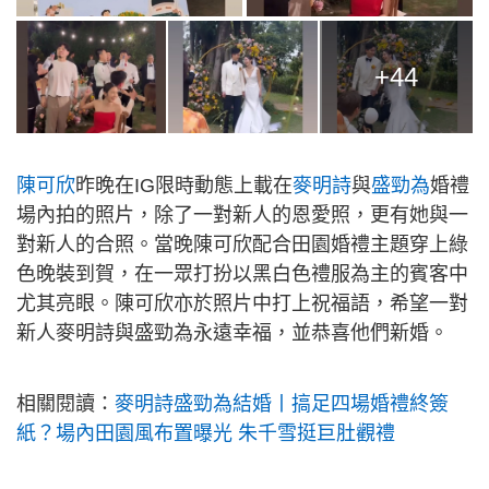
+44
陳可欣
昨晚在IG限時動態上載在
麥明詩
與
盛勁為
婚禮
場內拍的照片，除了一對新人的恩愛照，更有她與一
對新人的合照。當晚陳可欣配合田園婚禮主題穿上綠
色晚裝到賀，在一眾打扮以黑白色禮服為主的賓客中
尤其亮眼。陳可欣亦於照片中打上祝福語，希望一對
新人麥明詩與盛勁為永遠幸福，並恭喜他們新婚。
相關閱讀：
麥明詩盛勁為結婚丨搞足四場婚禮終簽
紙？場內田園風布置曝光 朱千雪挺巨肚觀禮