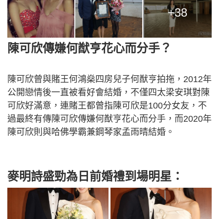
+38
陳可欣傳嫌何猷亨花心而分手？
陳可欣曾與賭王何鴻燊四房兒子何猷亨拍拖，2012年
公開戀情後一直被看好會結婚，不僅四太梁安琪對陳
可欣好滿意，連賭王都曾指陳可欣是100分女友，不
過最終有傳陳可欣傳嫌何猷亨花心而分手，而2020年
陳可欣則與哈佛學霸兼鋼琴家孟雨晴結婚。
麥明詩盛勁為日前婚禮到場明星：