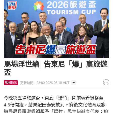
馬場浮世繪│告東尼「爆」贏旅遊
盃
更新時間：23:00 2026-06-10 HKT
馬圈快訊
今晚第五場旅遊盃，東廄「爆竹」閘前W着綠格至
4.6倍開跑，結果配田泰安放到。賽後文化體育及旅
遊局局長羅淑佩頒獎予「爆竹」馬主何猷亨代表；旅