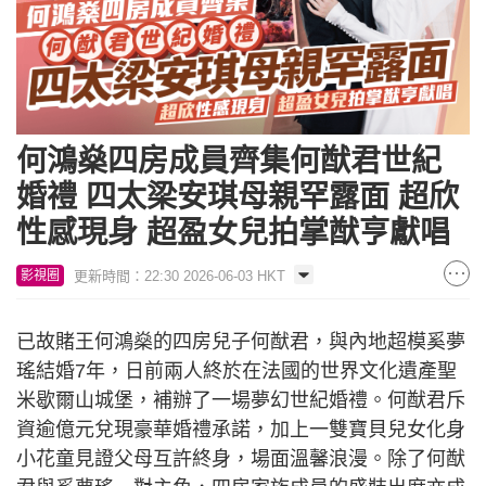
何鴻燊四房成員齊集何猷君世紀
婚禮 四太梁安琪母親罕露面 超欣
性感現身 超盈女兒拍掌猷亨獻唱
更新時間：22:30 2026-06-03 HKT
影視圈
已故賭王何鴻燊的四房兒子何猷君，與內地超模奚夢
瑤結婚7年，日前兩人終於在法國的世界文化遺產聖
米歇爾山城堡，補辦了一場夢幻世紀婚禮。何猷君斥
資逾億元兌現豪華婚禮承諾，加上一雙寶貝兒女化身
小花童見證父母互許終身，場面溫馨浪漫。除了何猷