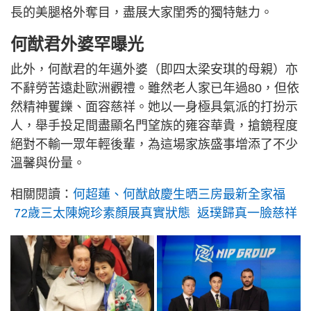
長的美腿格外奪目，盡展大家閨秀的獨特魅力。
何猷君外婆罕曝光
此外，何猷君的年邁外婆（即四太梁安琪的母親）亦
不辭勞苦遠赴歐洲觀禮。雖然老人家已年過80，但依
然精神矍鑠、面容慈祥。她以一身極具氣派的打扮示
人，舉手投足間盡顯名門望族的雍容華貴，搶鏡程度
絕對不輸一眾年輕後輩，為這場家族盛事增添了不少
溫馨與份量。
相關閱讀：
何超蓮、何猷啟慶生晒三房最新全家福
72歲三太陳婉珍素顏展真實狀態 返璞歸真一臉慈祥