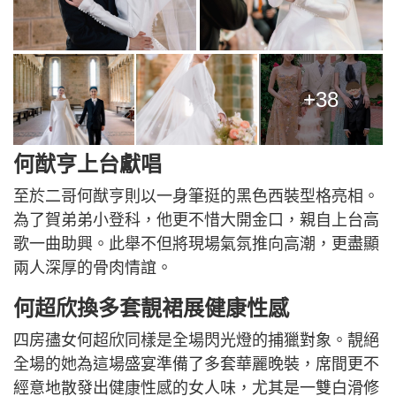
+38
何猷亨上台獻唱
至於二哥何猷亨則以一身筆挺的黑色西裝型格亮相。
為了賀弟弟小登科，他更不惜大開金口，親自上台高
歌一曲助興。此舉不但將現場氣氛推向高潮，更盡顯
兩人深厚的骨肉情誼。
何超欣換多套靚裙展健康性感
四房孻女何超欣同樣是全場閃光燈的捕獵對象。靚絕
全場的她為這場盛宴準備了多套華麗晚裝，席間更不
經意地散發出健康性感的女人味，尤其是一雙白滑修