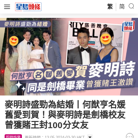
繁
简
麥明詩盛勁為結婚丨何猷亨名媛
舊愛到賀！與麥明詩是劍橋校友
曾獲賭王封100分女友
更新時間：13:05 2024-03-30 HKT
即時娛樂