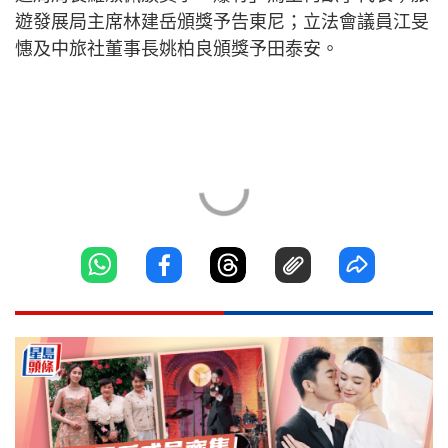
遊發展局主席林建岳頒獎予告東尼；立法會議員江旻
憓及中旅社董事長姚柏良頒獎予田泰安。