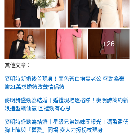
+26
其他文章：
麥明詩新婚後首現身！面色蒼白挨實老公 盛勁為棄
逾21萬求婚錶改戴情侶錶
麥明詩盛勁為結婚丨婚禮現場逐格睇！麥明詩簡約新
娘造型飄仙氣 回禮勁有心思
麥明詩盛勁為結婚丨星級兄弟姊妹團曝光！馮盈盈低
胸上陣與「舊愛」同場 麥大力撐枴杖現身