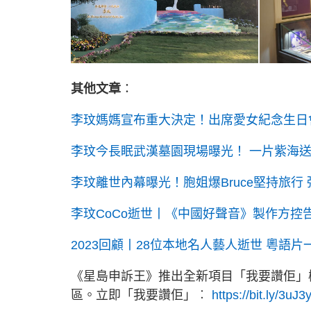
其他文章
：
李玟媽媽宣布重大決定！出席愛女紀念生日
李玟今長眠武漢墓園現場曝光！ 一片紫海送
李玟離世內幕曝光！胞姐爆Bruce堅持旅行
李玟CoCo逝世丨《中國好聲音》製作方控
2023回顧丨28位本地名人藝人逝世 粵語
《星島申訴王》推出全新項目「我要讚佢」
區。立即「我要讚佢」︰
https://bit.ly/3uJ3