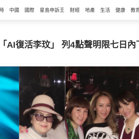
時
中國
國際
星島申訴王
財經
地產
生活
健康
教
「AI復活李玟」 列4點聲明限七日內