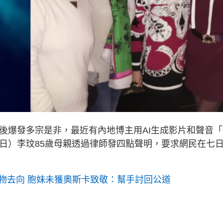
先後爆發多宗是非，最近有內地博主用AI生成影片和聲音
8日）李玟85歲母親透過律師發四點聲明，要求網民在七
物去向 胞妹未獲奧斯卡致敬：幫手討回公道