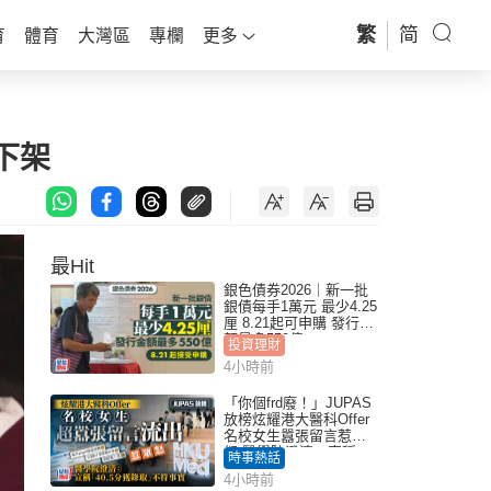
繁
简
育
體育
大灣區
專欄
更多
下架
最Hit
銀色債券2026｜新一批
銀債每手1萬元 最少4.25
厘 8.21起可申購 發行金
額最多550億
投資理財
4小時前
「你個frd廢！」JUPAS
放榜炫耀港大醫科Offer
名校女生囂張留言惹眾
怒 醫學院澄清：宣稱
時事熱話
「40.5分獲錄取」不符事
4小時前
實｜Juicy叮