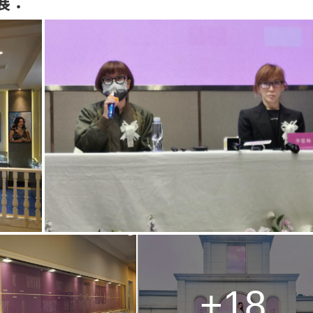
展：
+18