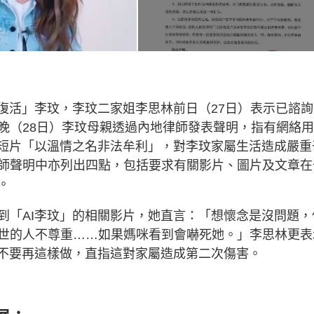
復活」李玟，李玟二家姐李思林前日（27日）表示已諮詢
晚（28日）李玟母親透過內地律師發表聲明，指有網絡
列短片「以溫情之名非法牟利」，對李玟家屬生活造成嚴重
師聲明中亦列出四點，包括要求有關影片、圖片及文章在
。
到「AI李玟」的相關影片，她直言：「想懷念是沒問題，
世的人不尊重……如果媽咪看到會嚇死她。」李思林更表
家不要再這樣做，直指這對家屬造成第二次傷害。