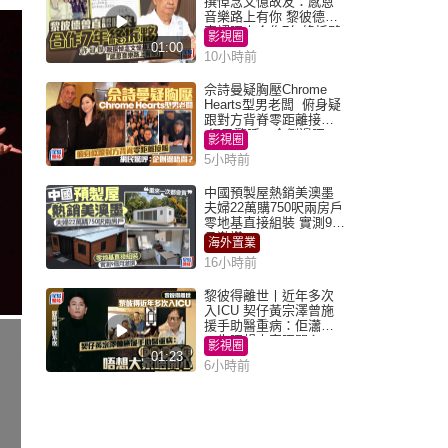
撰悼念文憶故友：感恩
音樂路上有你 黎彼德曾
直認唔夾合作7年終拆夥
影視圈
01:00
10小時前
佘詩曼疑胸壓Chrome
Hearts型男老闆 俯身疑
跟對方背脊零距離接觸
網民驚呼：企側邊唔
影視圈
得？
5小時前
中國預製屋熱銷美澳墨
夫婦22萬購750呎兩房戶
零地基直接組裝 實測9個
月激讚
海外置業
16小時前
黎彼得離世丨近年多次
入ICU 契仔黃宗澤曾施
援手助醫重病：佢瀟灑
一生唔想大家唔開心
影視圈
01:23
6小時前