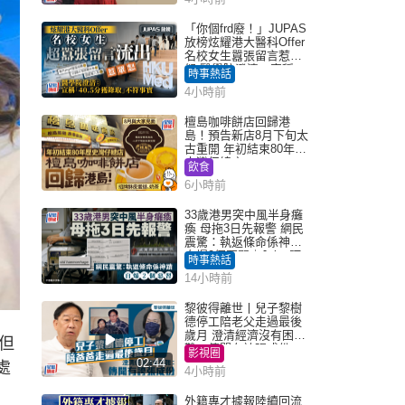
「你個frd廢！」JUPAS
放榜炫耀港大醫科Offer
名校女生囂張留言惹眾
怒 醫學院澄清：宣稱
時事熱話
「40.5分獲錄取」不符事
4小時前
實｜Juicy叮
檀島咖啡餅店回歸港
島！預告新店8月下旬太
古重開 年初結束80年歷
史灣仔總店
飲食
6小時前
33歲港男突中風半身癱
瘓 母拖3日先報警 網民
震驚：執返條命係神蹟
自爆2個惡習｜Juicy叮
時事熱話
14小時前
黎彼得離世丨兒子黎樹
德停工陪老父走過最後
歲月 澄清經濟沒有困
但
難：傳聞有誇張成份
影視圈
02:44
處
4小時前
外籍專才據報陸續回流