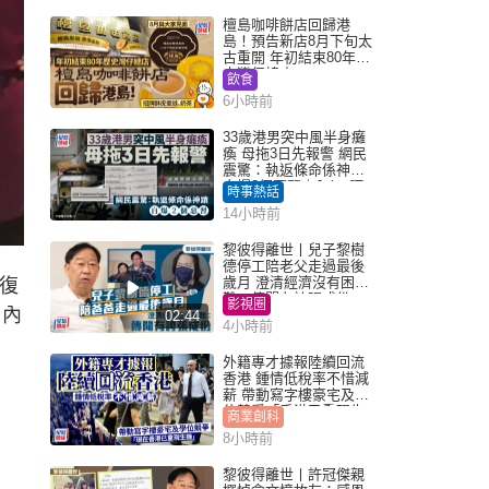
檀島咖啡餅店回歸港
島！預告新店8月下旬太
古重開 年初結束80年歷
史灣仔總店
飲食
6小時前
33歲港男突中風半身癱
瘓 母拖3日先報警 網民
震驚：執返條命係神蹟
自爆2個惡習｜Juicy叮
時事熱話
14小時前
黎彼得離世丨兒子黎樹
德停工陪老父走過最後
歲月 澄清經濟沒有困
「復
難：傳聞有誇張成份
影視圈
日內
02:44
4小時前
外籍專才據報陸續回流
香港 鍾情低稅率不惜減
薪 帶動寫字樓豪宅及學
位競爭「香港已重現生
商業創科
機」
8小時前
黎彼得離世丨許冠傑親