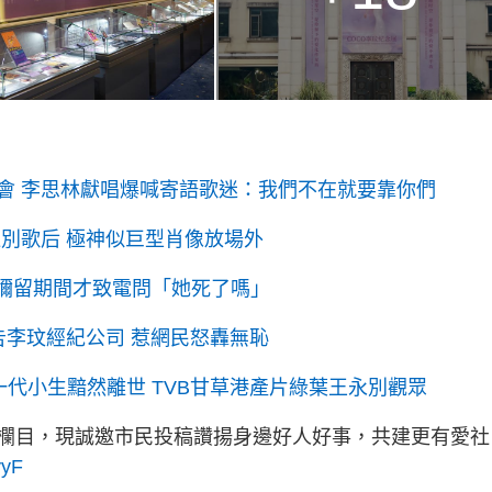
會 李思林獻唱爆喊寄語歌迷：我們不在就要靠你們
別歌后 極神似巨型肖像放場外
 彌留期間才致電問「她死了嗎」
告李玟經紀公司 惹網民怒轟無恥
片一代小生黯然離世 TVB甘草港產片綠葉王永別觀眾
欄目，現誠邀市民投稿讚揚身邊好人好事，共建更有愛社
yyF