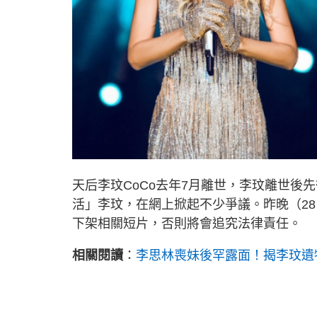
天后李玟CoCo去年7月離世，李玟離世後
活」李玟，在網上掀起不少爭議。昨晚（2
下架相關短片，否則將會追究法律責任。
相關閱讀
：
李思林喪妹後罕露面！揭李玟遺