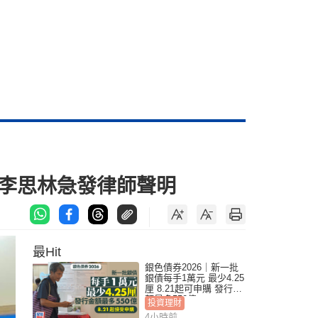
姐李思林急發律師聲明
最Hit
銀色債券2026｜新一批
銀債每手1萬元 最少4.25
厘 8.21起可申購 發行金
額最多550億
投資理財
4小時前