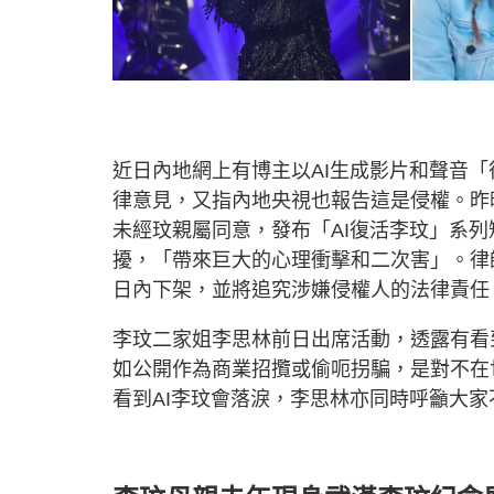
近日內地網上有博主以AI生成影片和聲音「
律意見，又指內地央視也報告這是侵權。昨
未經玟親屬同意，發布「AI復活李玟」系
擾，「帶來巨大的心理衝擊和二次害」。律
日內下架，並將追究涉嫌侵權人的法律責任
李玟二家姐李思林前日出席活動，透露有看
如公開作為商業招攬或偷呃拐騙，是對不在
看到AI李玟會落淚，李思林亦同時呼籲大