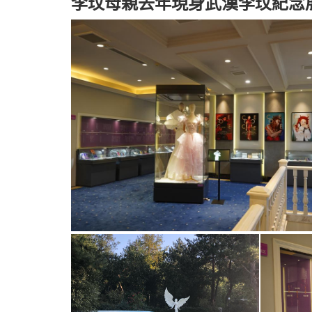
李玟母親去年現身武漢李玟紀念