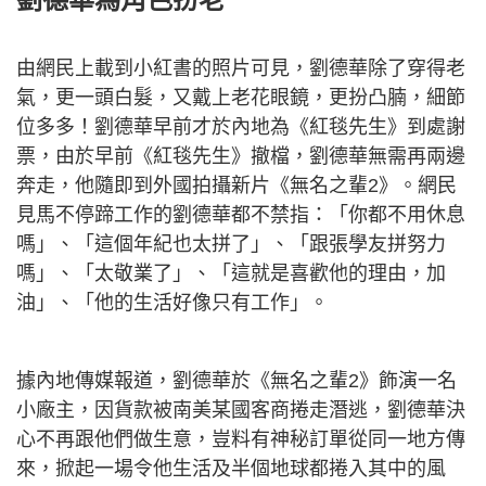
由網民上載到小紅書的照片可見，劉德華除了穿得老
氣，更一頭白髮，又戴上老花眼鏡，更扮凸腩，細節
位多多！劉德華早前才於內地為《紅毯先生》到處謝
票，由於早前《紅毯先生》撤檔，劉德華無需再兩邊
奔走，他隨即到外國拍攝新片《無名之輩2》。網民
見馬不停蹄工作的劉德華都不禁指：「你都不用休息
嗎」、「這個年紀也太拼了」、「跟張學友拼努力
嗎」、「太敬業了」、「這就是喜歡他的理由，加
油」、「他的生活好像只有工作」。
據內地傳媒報道，劉德華於《無名之輩2》飾演一名
小廠主，因貨款被南美某國客商捲走潛逃，劉德華決
心不再跟他們做生意，豈料有神秘訂單從同一地方傳
來，掀起一場令他生活及半個地球都捲入其中的風