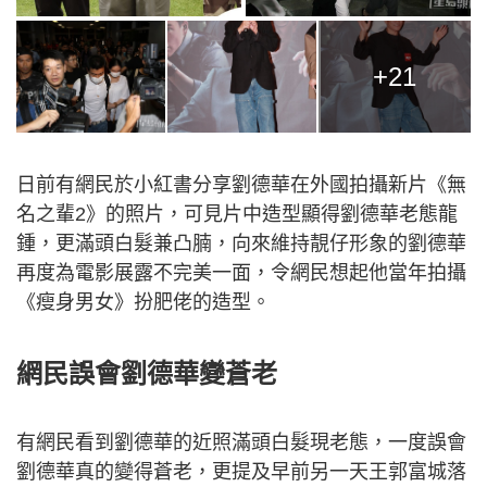
+21
日前有網民於小紅書分享劉德華在外國拍攝新片《無
名之輩2》的照片，可見片中造型顯得劉德華老態龍
鍾，更滿頭白髮兼凸腩，向來維持靚仔形象的劉德華
再度為電影展露不完美一面，令網民想起他當年拍攝
《瘦身男女》扮肥佬的造型。
網民誤會劉德華變蒼老
有網民看到劉德華的近照滿頭白髮現老態，一度誤會
劉德華真的變得蒼老，更提及早前另一天王郭富城落