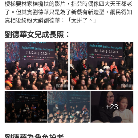
樓梯要林家棟攙扶的影片，指兒時偶像四大天王都老
了。但其實劉德華只是為了新戲有新造型，網民得知
真相後紛紛大讚劉德華：「太拼了。」
劉德華女兒成長照：
+23
劉德華為角色扮老