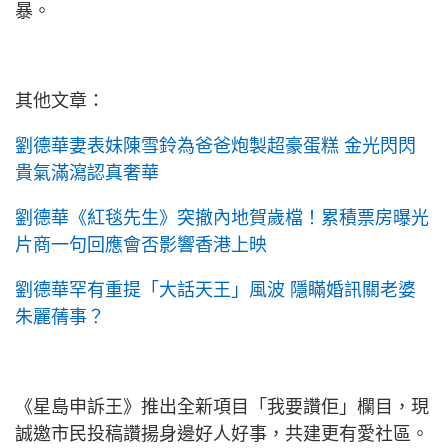
暴。
其他文章：
劉德華妻表妹陳雪鈴為爸爸炮製超豪蛋糕 金光閃閃
貴氣滿瀉認真奢華
劉德華《紅毯先生》突撤內地賀歲檔！累積票房曝光
片商一句回應會否影響香港上映
劉德華罕有重提「大話天王」風波 隱瞞婚訊關老婆
朱麗蒨事？
《星島申訴王》推出全新項目「我要讚佢」欄目，現
誠邀市民投稿讚揚身邊好人好事，共建更有愛社區。