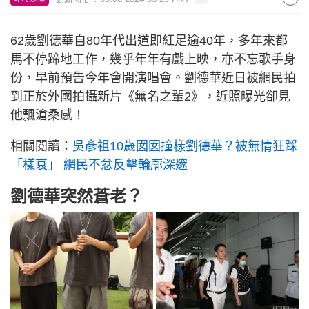
62歲劉德華自80年代出道即紅足逾40年，多年來都
馬不停蹄地工作，幾乎年年有戲上映，亦不忘歌手身
份，早前預告今年會開演唱會。劉德華近日被網民拍
到正於外國拍攝新片《無名之輩2》，近照曝光卻見
他飄滄桑感！
相關閱讀：
吳彥祖10歲囡囡撞樣劉德華？被無情狂踩
「樣衰」 網民不忿反擊輪廓深邃
劉德華突然蒼老？