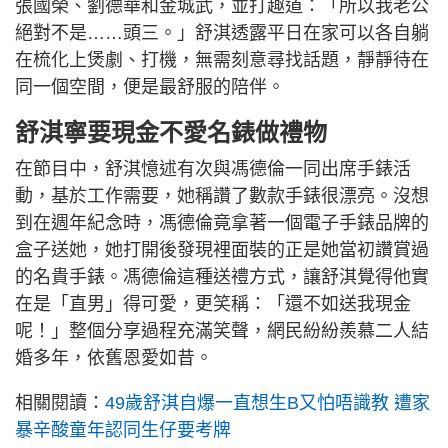
張國榮、劉德華和金城武，並打趣道：「所以我老公
絕對不是……頭三。」舒淇透露平日在家可以各自躺
在梳化上煲劇、打機，無需刻意尋找話題，靜靜待在
同一個空間，便是最舒服的陪伴。
舒淇寧要現金不愛名錶做禮物
在節目中，舒淇憶述有次與馮德倫一同出席手錶活
動，基於工作需要，她稱讚了數款手錶很漂亮。沒想
到在週年紀念時，馮德倫竟拿著一個電子手錶品牌的
盒子送她，她打開後發現裡面裝的正是她當初讚賞過
的名貴手錶。馮德倫這種送禮方式，讓舒淇覺得他實
在是「直男」得可愛，更笑稱：「還不如送我現金
呢！」整個分享過程充滿笑聲，網民紛紛羨慕二人結
婚多年，依舊恩愛如昔。
相關閱讀：
49歲舒淇自爆一直想生B又怕唔識教 遭家
暴辛酸童年認同生仔要考牌