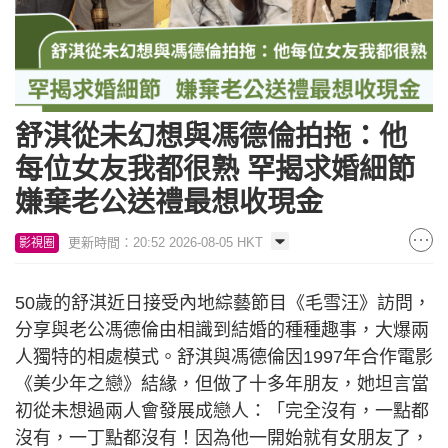
舒淇從未幻想與馮德倫拍拖：他
每位女友我都很熟 罕揭求婚細節
嫌棄老公送禮最想收現金
更新時間：20:52 2026-08-05 HKT
影視圈
50歲的舒淇近日接受內地綜藝節目《毛雪汪》訪問，
分享與老公馮德倫由相識到結婚的種種趣事，大爆兩
人獨特的相處模式。舒淇與馮德倫因1997年合作電影
《美少年之戀》結緣，但做了十多年朋友，她坦言當
初從未想過兩人會發展成戀人：「完全沒有，一點都
沒有，一丁點都沒有！因為他一開始就有女朋友了，