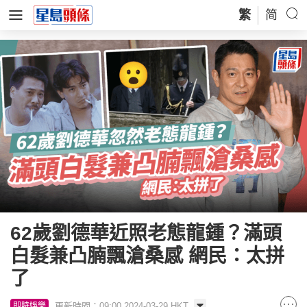
繁
简
62歲劉德華近照老態龍鍾？滿頭
白髮兼凸腩飄滄桑感 網民：太拼
了
更新時間：09:00 2024-03-29 HKT
即時娛樂