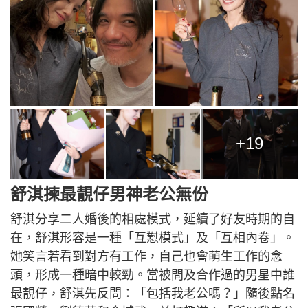
+19
舒淇揀最靚仔男神老公無份
舒淇分享二人婚後的相處模式，延續了好友時期的自
在，舒淇形容是一種「互懟模式」及「互相內卷」。
她笑言若看到對方有工作，自己也會萌生工作的念
頭，形成一種暗中較勁。當被問及合作過的男星中誰
最靚仔，舒淇先反問：「包括我老公嗎？」隨後點名