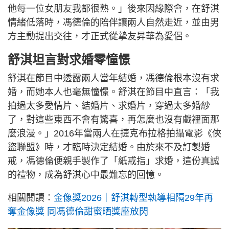
他每一位女朋友我都很熟。」後來因緣際會，在舒淇
情緒低落時，馮德倫的陪伴讓兩人自然走近，並由男
方主動提出交往，才正式從摯友昇華為愛侶。
舒淇坦言對求婚零憧憬
舒淇在節目中透露兩人當年結婚，馮德倫根本沒有求
婚，而她本人也毫無憧憬。舒淇在節目中直言：「我
拍過太多愛情片、結婚片、求婚片，穿過太多婚紗
了，對這些東西不會有驚喜，再怎麼也沒有戲裡面那
麼浪漫。」2016年當兩人在捷克布拉格拍攝電影《俠
盜聯盟》時，才臨時決定結婚。由於來不及訂製婚
戒，馮德倫便親手製作了「紙戒指」求婚，這份真誠
的禮物，成為舒淇心中最難忘的回憶。
相關閱讀：
金像獎2026｜舒淇轉型執導相隔29年再
奪金像獎 同馮德倫甜蜜晒獎座放閃