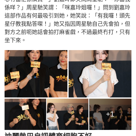
係咩？」周星馳笑謂：「咪嘉玲姐囉！」問到劉嘉玲
這部作品有何最吸引到她，她笑說：「有我囉！頭先
星仔教我點答㗎！」她又指因周星馳自己先會拍，但
對方之前呃她話會拍打麻雀戲，不過最終冇打，只有
坐下來。
+1