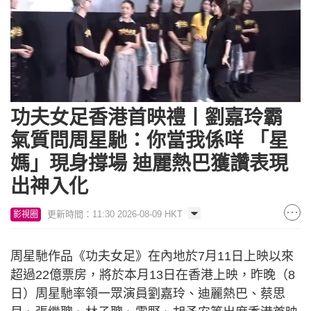
Loaded
:
Unmute
6.71%
功夫女足香港首映禮丨劉嘉玲霸
氣質問周星馳：你當我係咩 「星
媽」現身撐場 迪麗熱巴獲讚表現
出神入化
更新時間：11:30 2026-08-09 HKT
影視圈
周星馳作品《功夫女足》在內地於7月11日上映以來
超過22億票房，將於本月13日在香港上映，昨晚（8
日）周星馳率領一眾演員劉嘉玲、迪麗熱巴、蔡思