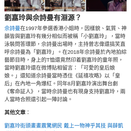
劉嘉玲與佘詩曼有淵源？
佘詩曼
在1997年參選香港小姐時，因樣貌、氣質、神
韻皆與劉嘉玲有幾分相似而被稱「小劉嘉玲」，當時
泳裝問答環節，佘詩曼出場時，主持曾志偉還搞笑直
呼佘詩曼為「劉嘉玲」。在2018年佘詩曼於內地拍綜
藝節目時，身上的T恤還竟然印着劉嘉玲的童年照，
當時劉嘉玲還在微博貼相留言：「可愛的皇后娘
娘。」還知道佘詩曼當時憑住《延禧攻略》以「皇
后」在內地一角爆紅。同年8月劉嘉玲演出舞台劇
《奪命証人》，當時佘詩曼也有現身支持劉嘉玲，兩
人當時合照還引起一陣討論。
其他文章
：
劉嘉玲街頭畫畫震驚網民 戴上一物神乎其技 與薛凱