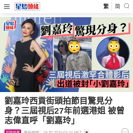
繁
简
劉嘉玲西貢街頭拍節目驚見分
身？三屆視后27年前選港姐 被曾
志偉直呼「劉嘉玲」
更新時間：19:30 2024-03-24 HKT
即時娛樂