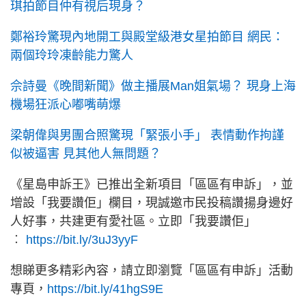
琪拍節目仲有視后現身？
鄭裕玲驚現內地開工與殿堂級港女星拍節目 網民：
兩個玲玲凍齡能力驚人
佘詩曼《晚間新聞》做主播展Man姐氣場？ 現身上海
機場狂派心嘟嘴萌爆
梁朝偉與男團合照驚現「緊張小手」 表情動作拘謹
似被逼害 見其他人無問題？
《星島申訴王》已推出全新項目「區區有申訴」，並
增設「我要讚佢」欄目，現誠邀市民投稿讚揚身邊好
人好事，共建更有愛社區。立即「我要讚佢」
︰
https://bit.ly/3uJ3yyF
想睇更多精彩內容，請立即瀏覽「區區有申訴」活動
專頁，
https://bit.ly/41hgS9E