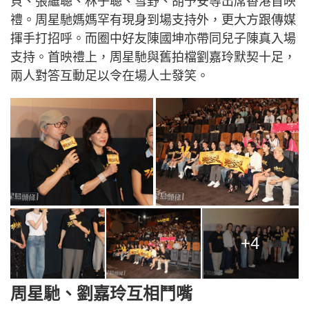
貝、張繼聰、林子聰、雪野、胡予安等出席香港首映
禮。周星馳媽媽罕有現身到場支持外，更大方跟傳媒
揮手打招呼。而圈中好友陳國坤亦帶同兒子陳真入場
支持。首映禮上，周星馳與舊拍檔劉嘉玲默契十足，
兩人對答互動足以令在場人士發笑。
+4
周星馳、劉嘉玲互相鬥嘴