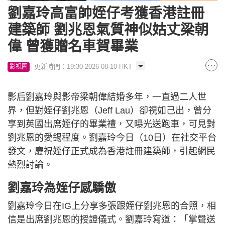
劉嘉玲高富帥姪仔考獲香港註冊
建築師 劉兆恩氣質神似姑丈梁朝
偉 曾獲贈名車賀畢業
更新時間：19:30 2026-08-10 HKT
影視圈
影后劉嘉玲與影帝梁朝偉結婚多年，一直過二人世
界，但對姪仔劉兆恩（Jeff Lau）卻視如己出，曾分
享到英國出席姪仔的畢業禮，又曝光送跑車，可見對
劉兆恩的愛錫程度。劉嘉玲今日（10日）在社交平台
發文，慶祝姪仔正式成為香港註冊建築師，引起網民
熱烈討論。
劉嘉玲為姪仔感驕傲
劉嘉玲今日在IG上分享多張跟姪仔劉兆恩的合照，相
信是出席劉兆恩的授證儀式。劉嘉玲寫道：「掌聲送