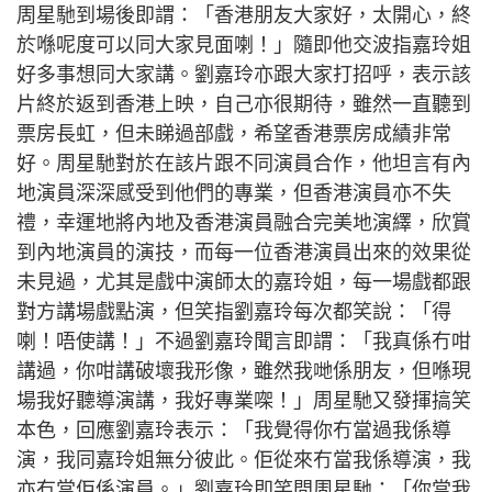
周星馳到場後即謂：「香港朋友大家好，太開心，終
於喺呢度可以同大家見面喇！」隨即他交波指嘉玲姐
好多事想同大家講。劉嘉玲亦跟大家打招呼，表示該
片終於返到香港上映，自己亦很期待，雖然一直聽到
票房長虹，但未睇過部戲，希望香港票房成績非常
好。周星馳對於在該片跟不同演員合作，他坦言有內
地演員深深感受到他們的專業，但香港演員亦不失
禮，幸運地將內地及香港演員融合完美地演繹，欣賞
到內地演員的演技，而每一位香港演員出來的效果從
未見過，尤其是戲中演師太的嘉玲姐，每一場戲都跟
對方講場戲點演，但笑指劉嘉玲每次都笑說：「得
喇！唔使講！」不過劉嘉玲聞言即謂：「我真係冇咁
講過，你咁講破壞我形像，雖然我哋係朋友，但喺現
場我好聽導演講，我好專業㗎！」周星馳又發揮搞笑
本色，回應劉嘉玲表示：「我覺得你冇當過我係導
演，我同嘉玲姐無分彼此。佢從來冇當我係導演，我
亦冇當佢係演員。」劉嘉玲即笑問周星馳：「你當我