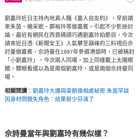
劉嘉玲近日主持內地真人騷《嘉人自友約》，早前請
來朱茵、楊采妮、鄭裕玲等做嘉賓，引起不少影迷討
論。最近有網民在西貢碼頭巧遇劉嘉玲拍節目，今次
請來近日憑《新聞女王》人氣攀至巓峰的三料視后佘
討曼做嘉賓，佘詩曼在1997年參選港姐時，已被稱封
「小劉嘉玲」，今次兩人同場，加上同樣戴上太陽眼
鏡，驟眼看還以為是兩個劉嘉玲，或是兩個佘詩曼同
場。
相關閱讀
：
劉嘉玲大爆與梁朝偉相處秘密 朱茵罕談
因身材問題失角色：結果蔡少芬演了
佘詩曼當年與劉嘉玲有幾似樣？