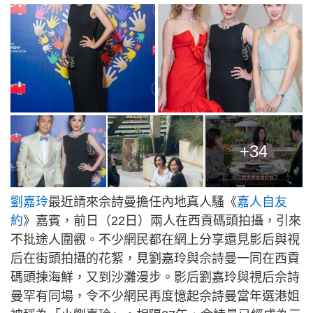
+34
劉嘉玲
最近請來佘詩曼擔任內地真人騷《
嘉人自友
約
》嘉賓，前日（22日）兩人在西貢碼頭拍攝，引來
不批途人圍觀。不少網民都在網上分享還見影后與視
后在街頭拍攝的花絮，見劉嘉玲與佘詩曼一同在西貢
碼頭揀海鮮，又到沙灘漫步。影后劉嘉玲與視后佘詩
曼罕有同場，令不少網民再度憶起佘詩曼當年選港姐