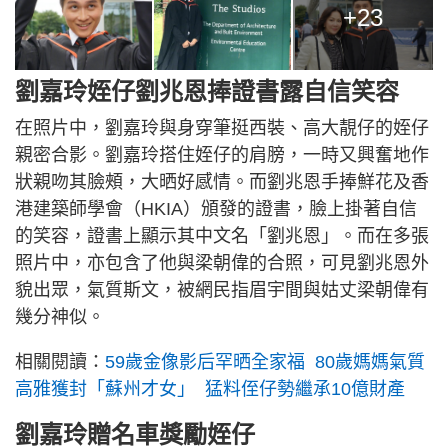
+23
劉嘉玲姪仔劉兆恩捧證書露自信笑容
在照片中，劉嘉玲與身穿筆挺西裝、高大靚仔的姪仔
親密合影。劉嘉玲搭住姪仔的肩膀，一時又興奮地作
狀親吻其臉頰，大晒好感情。而劉兆恩手捧鮮花及香
港建築師學會（HKIA）頒發的證書，臉上掛著自信
的笑容，證書上顯示其中文名「劉兆恩」。而在多張
照片中，亦包含了他與梁朝偉的合照，可見劉兆恩外
貌出眾，氣質斯文，被網民指眉宇間與姑丈梁朝偉有
幾分神似。
相關閱讀：
59歲金像影后罕晒全家福 80歲媽媽氣質
高雅獲封「蘇州才女」 猛料侄仔勢繼承10億財產
劉嘉玲贈名車獎勵姪仔