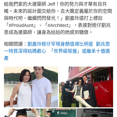
給我們家的大建築師 Jeff！你的努力與才華有目共
睹。未來的設計圖交給你，去大膽定義屬於你的空間
與時代吧，繼續閃閃發光！」劉嘉玲還打上標註
「#ProudAunt」、「#Architect」，表達對姪仔劉兆
恩成為建築師，讓身為姑姑的她感到驕傲。
相關閱讀：
劉嘉玲姪仔罕現身顏值堪比明星 劉兆恩
一特質深得姑媽歡心 「世界級筍盤」或繼承十億遺
產