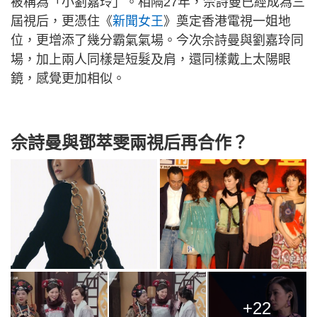
被稱為「小劉嘉玲」。相隔27年，佘詩曼已經成為三
屆視后，更憑住《
新聞女王
》奠定香港電視一姐地
位，更增添了幾分霸氣氣場。今次佘詩曼與劉嘉玲同
場，加上兩人同樣是短髮及肩，還同樣戴上太陽眼
鏡，感覺更加相似。
佘詩曼與鄧萃雯兩視后再合作？
+22