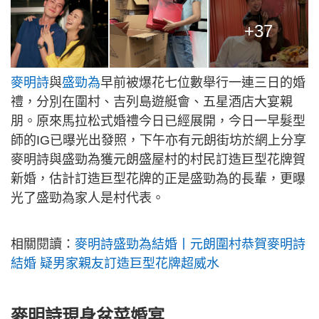
+37
麥明詩
與
盛勁為
早前被爆花七位數舉行一連三日的婚
禮，分別在圍村、吉列島遊艇會、五星酒店大宴親
朋。原來馬拉松式婚禮今日已經展開，今日一早髮型
師的IG已曝光出發照，下午亦有元朗街坊於網上分享
麥明詩與盛勁為獲元朗盛屋村的村民訂造巨型花牌賀
新婚，估計訂造巨型花牌的正是盛勁為的長輩，更曝
光了盛勁為家人是村代表。
相關閱讀：
麥明詩盛勁為結婚丨元朗圍村恭賀麥明詩
結婚 疑男家親友訂造巨型花牌超威水
麥明詩現身盆菜婚宴