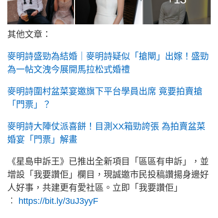
其他文章：
麥明詩盛勁為結婚｜麥明詩疑似「搶閘」出嫁！盛勁
為一帖文洩今展開馬拉松式婚禮
麥明詩圍村盆菜宴邀旗下平台學員出席 竟要拍賣搶
「門票」？
麥明詩大陣仗派喜餅！目測XX箱勁誇張 為拍賣盆菜
婚宴「門票」解畫
《星島申訴王》已推出全新項目「區區有申訴」，並
增設「我要讚佢」欄目，現誠邀市民投稿讚揚身邊好
人好事，共建更有愛社區。立即「我要讚佢」
︰
https://bit.ly/3uJ3yyF