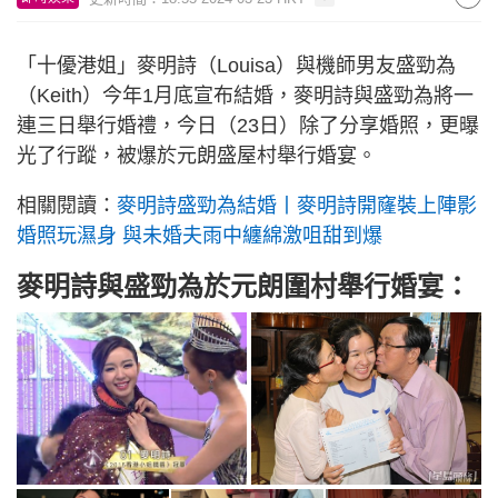
「十優港姐」麥明詩（Louisa）與機師男友盛勁為
（Keith）今年1月底宣布結婚，麥明詩與盛勁為將一
連三日舉行婚禮，今日（23日）除了分享婚照，更曝
光了行蹤，被爆於元朗盛屋村舉行婚宴。
相關閱讀：
麥明詩盛勁為結婚丨麥明詩開窿裝上陣影
婚照玩濕身 與未婚夫雨中纏綿激咀甜到爆
麥明詩與盛勁為於元朗圍村舉行婚宴：