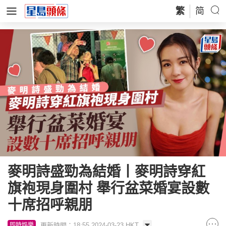
繁
简
麥明詩盛勁為結婚丨麥明詩穿紅
旗袍現身圍村 舉行盆菜婚宴設數
十席招呼親朋
更新時間：18:55 2024-03-23 HKT
即時娛樂