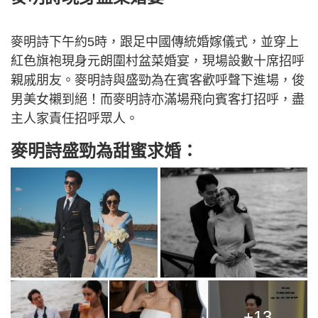
麥明詩下午約5時，跟足中國傳統婚嫁儀式，並穿上
紅色旗袍現身元朗圍村盆菜婚宴，現場設數十席招呼
親戚朋友。麥明詩與盛勁為在賓客歡呼聲下進場，俊
男美女襯到絕！而麥明詩亦滿場飛向賓客打招呼，盡
主人家責任招呼眾人。
麥明詩盛勁為甜蜜求婚：
+13