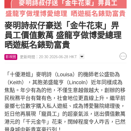
麥明詩叔仔豪送「金牛花束」畀
員工價值數萬 盛龍亨做博愛總理
晒遊艇名錶勁富貴
更新時間：20:30 2026-06-28 HKT
影視圈
「十優港姐」麥明詩（Louisa）的機師老公盛勁為
（Keith），其胞弟盛龍亨（Lincoln）近年同樣成為
焦點。年少有為的他，不僅生意越做越大，創辦的移
民稅務平台有聲有色，社會地位更直線上升。繼早前
豪擲七位數字購入私人遊艇、成為博愛醫院總理後，
近日他再展現「寵員工」的超豪氣派，送出價值數萬
港元的「千元金牛」花束，闊綽程度令人咋舌，已然
晉身城中新貴富豪行列！