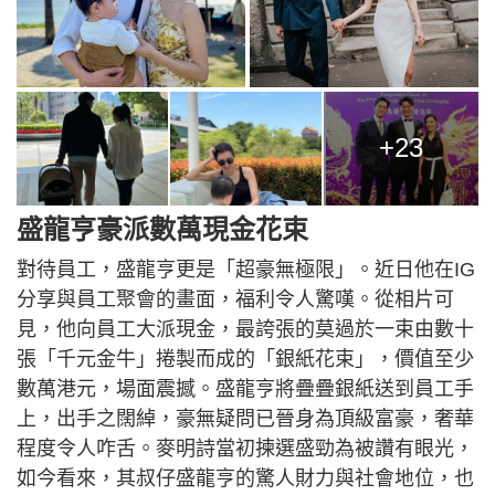
+23
盛龍亨豪派數萬現金花束
對待員工，盛龍亨更是「超豪無極限」。近日他在IG
分享與員工聚會的畫面，福利令人驚嘆。從相片可
見，他向員工大派現金，最誇張的莫過於一束由數十
張「千元金牛」捲製而成的「銀紙花束」，價值至少
數萬港元，場面震撼。盛龍亨將疊疊銀紙送到員工手
上，出手之闊綽，豪無疑問已晉身為頂級富豪，奢華
程度令人咋舌。麥明詩當初揀選盛勁為被讚有眼光，
如今看來，其叔仔盛龍亨的驚人財力與社會地位，也