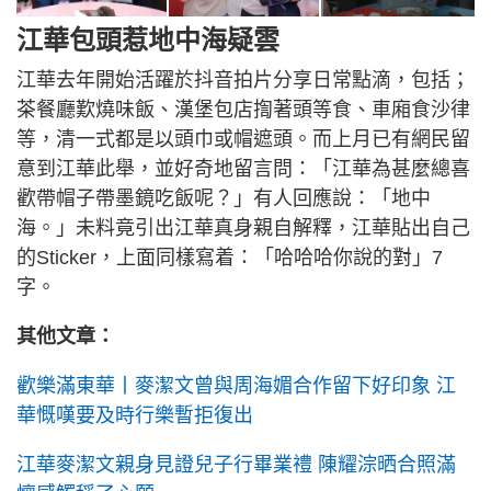
江華包頭惹地中海疑雲
江華去年開始活躍於抖音拍片分享日常點滴，包括；
茶餐廳歎燒味飯、漢堡包店揈著頭等食、車廂食沙律
等，清一式都是以頭巾或帽遮頭。而上月已有網民留
意到江華此舉，並好奇地留言問：「江華為甚麼總喜
歡帶帽子帶墨鏡吃飯呢？」有人回應說：「地中
海。」未料竟引出江華真身親自解釋，江華貼出自己
的Sticker，上面同樣寫着：「哈哈哈你說的對」7
字。
其他文章：
歡樂滿東華丨麥潔文曾與周海媚合作留下好印象 江
華慨嘆要及時行樂暫拒復出
江華麥潔文親身見證兒子行畢業禮 陳耀淙晒合照滿