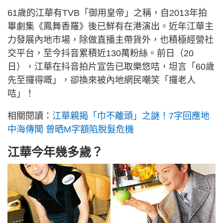
61歲的江華有TVB「御用皇帝」之稱，自2013年拍
畢劇集《鳳舞香羅》後已鮮有在港演出。近年江華主
力發展內地市場，除做直播主帶貨外，也積極經營社
交平台，至今抖音累積近130萬粉絲。前日（20
日），江華在抖音拍片宣告已取樂悠咭，坦言「60歲
先至攞得嘅」，卻換來被內地網民嘲笑「攞老人
咭」！
相關閱讀：
江華親揭「巾不離頭」之謎！7字回應地
中海傳聞 曾晒M字額陷脫髮危機
江華今年幾多歲？