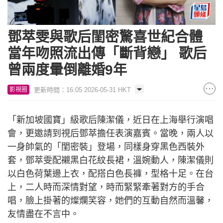
鄧萃雯與歌后閨密驚喜世紀合體
當年吻照流出傳「斷背戀」 歌后
曾兩度暈倒離婚9年
更新時間：16:05 2026-05-31 HKT
影視圈
「新加坡國寶」級歌后陳潔儀，近日在上海舉行演唱
會，更邀請到視后鄧萃擔任表演嘉賓。當晚，兩人以
一身帥氣的「閨密裝」登場，同樣身穿黑色西裝外
套，鄧萃雯配襯黑白花紋長裙，溫婉動人，陳潔儀則
以白色荷葉邊上衣，配搭白色長褲，型格十足。在台
上，二人時而深情對望，時而緊緊牽著對方的手合
唱，臉上掛著的燦爛笑容，她們的互動自然而溫馨，
友情盡在不言中。