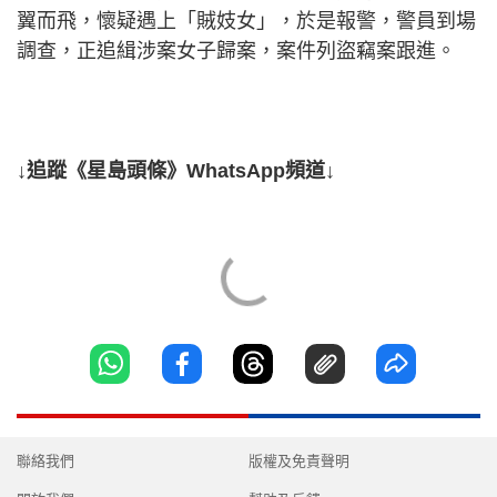
翼而飛，懷疑遇上「賊妓女」，於是報警，警員到場
調查，正追緝涉案女子歸案，案件列盜竊案跟進。
↓追蹤《星島頭條》WhatsApp頻道↓
聯絡我們
版權及免責聲明