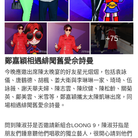
+75
鄭嘉穎相遇緋聞舊愛佘詩曼
今晚應邀出席陳太晚宴的好友星光熠熠，包括袁詠
儀、唐鶴德、胡楓、姜大衛與李琳琳一家、琦琦、伍
詠薇、謝天華夫婦、陳志雲、陳欣健、陳松齡、關菊
英、鄺美雲、米雪等，鄭嘉穎攜太太陳凱琳出席，同
場相遇緋聞舊愛佘詩曼。
問到陳淑芬是否邀請新組合LOONG 9，陳淑芬指是
朋友們鍾意聽他們唱歌的獨立藝人，很開心請到他們