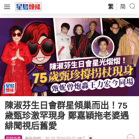
繁
简
陳淑芬生日會群星傾巢而出！75
歲甄珍激罕現身 鄭嘉穎拖老婆遇
緋聞視后舊愛
更新時間：20:10 2024-03-21 HKT
即時娛樂