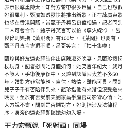
表示很尊重陳太，知對方曾帶很多巨星，自己也想似
她很犀利。甄濟如透露快將推出新歌，正在練廣東歌
也想在香港開騷。當甄子丹與呂良偉相遇，記者問到
二人可會合作，甄子丹笑言可以拍《導火線2》，呂
良偉則笑指《黃飛鴻》有100集，《葉問》也要有，
甄子丹直言會頂不順，呂哥笑言：「拍十集啦！」
甄珍與好友連炎輝結伴出席陳淑芬晚宴，見甄珍撐拐
杖現身，記者慰問她身體如何，她笑言年紀大，歲月
不饒人，手術後康復中，又談到認識陳太差不多50
年，讚對方非常能幹、自信、熱情，難能可貴。問到
兒子子千有否陪伴到來，甄珍指他有來港但沒受邀來
晚宴，至於有否受前夫劉家昌爭產官司影響心情，她
大方說不會，問到是否嬲對方，她則指涉及法律程
序，身旁的連炎輝即攜她匆匆入場。
王力宏甄妮「死對頭」同場