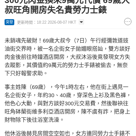
300元肉金換來9萬元代價 69歲大
叔旺角開房失名貴勞力士錶
更新時間：18:22 2026-08-07 HKT
突發
未銷魂先破財！69歲大叔今（7日）午行經彌敦道豉
油街交界時，被一名企街女子拋媚眼搭訕，雙方談好
肉金後前往時鐘酒店開房，大叔沐浴後竟發現女方失
去蹤影，其價值約9萬元的勞力士手錶被偷去，無奈
下只好報警求助。
事主姓陳（69歲），今午1時左右，他在街上遇見一
名企街女子，年約30、40歲，穿深色上衫及黑色褲，
他色心大動，與對方談好300元交易費，然後聯袂往
旺角砵蘭街維多利亞酒店開房，陳不虞有詐，把身上
財物除下後往浴室洗澡。
他休浴後赫見房間空空如也，女方連同勞力士手錶不