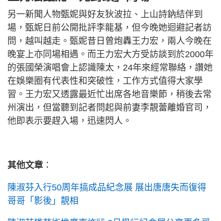
另一新聞人物甄妮與好友狄波拉、上山詩鈉結伴到
場，甄妮日前公開批評李龍基，但今晚她迴避記者訪
問，越叫越走。甄妮昔日曾炮轟王力宏，兩人今晚在
晚宴上亦同場相遇。而王力宏大方受訪談到於2000年
的張國榮演唱會上認識陳太，24年來經常聯絡，讚她
在娛樂圈有代表性和突破性，工作方式值得大家學
習。王力宏又透露最近忙出席各地音樂節，稍後去常
州演出，但當聽到記者問起與前妻李靚蕾離婚官司，
他即表示要趕入場，迅速閃人。
其他文章
：
陳淑芬入行50周年搞成品紀念展 展出唐唐失而復得
哥哥「影後」靚相