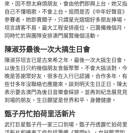
來，因不想太麻煩朋友，會由他們即興上台，她又指
自己不懂唱歌，不會上台。追問是否《中年好聲音》
參賽者，她即賣關子，只謂星光熠熠好多朋友捧場，
坦言請客不易，最大工程安排座位，已籌備幾個月，
同時忙於與團隊安排澳門展覽幾個活動。
陳淑芬最後一次大搞生日會
陳淑芬坦言已是古來希之年，最後一次大搞生日會，
以後生日只約幾個朋友食飯聚聚，不會大搞派對，今
晚是答謝眾好友，很多在入行已認識，合作多年，有
些廿多年沒聯絡也應邀來。談到明天生日正日，陳太
表示要去澳門為後日音樂會綵排，並再到紀念展見見
到場的朋友，生日願望是世界和平、身體健康。
甄子丹忙拍荷里活新片
武打巨星甄子丹一家三口到場，甄子丹透露忙拍荷里
活新片和連串工作包括籌備《葉問5》，女兒甄濟如