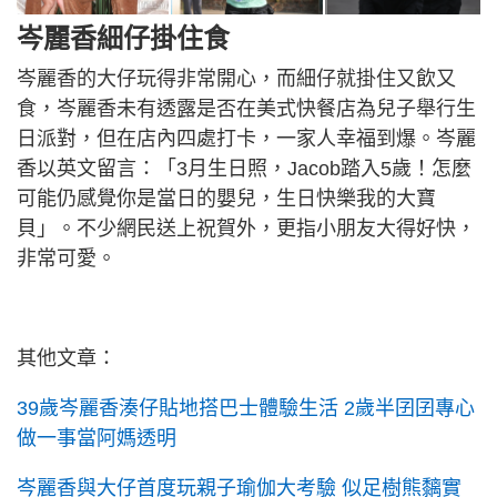
岑麗香細仔掛住食
岑麗香的大仔玩得非常開心，而細仔就掛住又飲又
食，岑麗香未有透露是否在美式快餐店為兒子舉行生
日派對，但在店內四處打卡，一家人幸福到爆。岑麗
香以英文留言：「3月生日照，Jacob踏入5歲！怎麼
可能仍感覺你是當日的嬰兒，生日快樂我的大寶
貝」。不少網民送上祝賀外，更指小朋友大得好快，
非常可愛。
其他文章：
39歲岑麗香湊仔貼地搭巴士體驗生活 2歲半囝囝專心
做一事當阿媽透明
岑麗香與大仔首度玩親子瑜伽大考驗 似足樹熊黐實