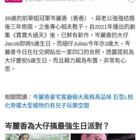
39歲的前華姐冠軍岑麗香（香香），與老公強強結婚
後三年抱兩，之後專心相夫教子，自2021年播出的劇
集《寶寶大過天》後，已鮮有新作。岑麗香的大仔
Jacob即將5歲生日，而細仔Julias今年亦3歲大，岑
麗香今日在社交網貼出一家四口的合照，透露提前為
大仔慶祝5歲生日，而且親力親為布置，非常有心
思。
相關閱讀：
岑麗香豪宅客廳極大風格具品味 巨型L梳
化旁擺大型植物仍有兒子玩樂空間
岑麗香為大仔搞最強生日派對？