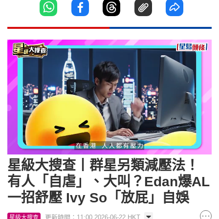
Loaded
:
Unmute
22.88%
星級大搜查丨群星另類減壓法！
有人「自虐」、大叫？Edan爆AL
一招舒壓 Ivy So「放屁」自娛
更新時間：11:00 2026-06-22 HKT
星級大搜查