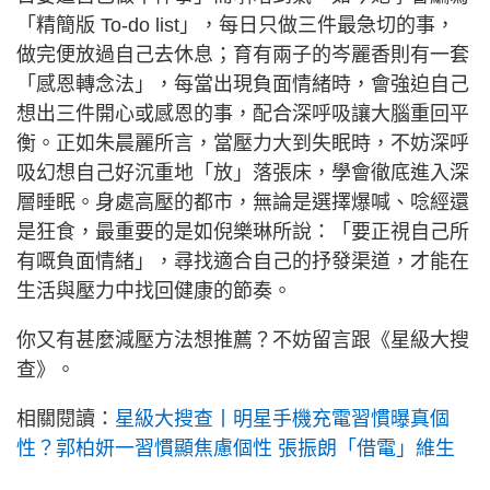
「精簡版 To-do list」，每日只做三件最急切的事，
做完便放過自己去休息；育有兩子的岑麗香則有一套
「感恩轉念法」，每當出現負面情緒時，會強迫自己
想出三件開心或感恩的事，配合深呼吸讓大腦重回平
衡。正如朱晨麗所言，當壓力大到失眠時，不妨深呼
吸幻想自己好沉重地「放」落張床，學會徹底進入深
層睡眠。身處高壓的都市，無論是選擇爆喊、唸經還
是狂食，最重要的是如倪樂琳所說：「要正視自己所
有嘅負面情緒」，尋找適合自己的抒發渠道，才能在
生活與壓力中找回健康的節奏。
你又有甚麼減壓方法想推薦？不妨留言跟《星級大搜
查》。
相關閱讀：
星級大搜查丨明星手機充電習慣曝真個
性？郭柏妍一習慣顯焦慮個性 張振朗「借電」維生