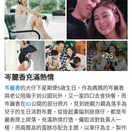
+28
岑麗香充滿熱情
岑麗香
的大仔下星期便5歲生日，作為媽媽的岑麗香
與老公陪兩子到公園玩外，又一家四口去食快餐，而
岑麗香在
IG
公開的部分照片，見到她親力親為落手為
兒子的生日派對布置，從掛起畫幅到掛旗仔，都是岑
麗香爬上爬落，充滿熱情打造，儼如派對負責人一
樣，而兩層高的蛋糕亦配合主題，以車仔為主，製作