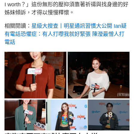
I worth？」這份無形的壓抑須靠著祈禱與找身邊的好
姊妹傾訴，才得以慢慢釋懷。
相關閱讀：
星級大搜查丨明星通訊習慣大公開 Ian疑
有電話恐懼症：有人打嚟我就好緊張 陳瀅最憎人打
電話
+8