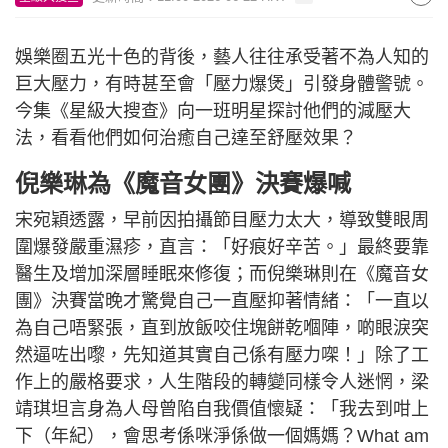
娛樂圈五光十色的背後，藝人往往承受著不為人知的
巨大壓力，有時甚至會「壓力爆煲」引發身體警號。
今集《星級大搜查》向一班明星探討他們的減壓大
法，看看他們如何治癒自己達至舒壓效果？
倪樂琳為《魔音女團》決賽爆喊
宋宛穎透露，早前因拍攝節目壓力太大，導致雙眼周
圍爆發嚴重濕疹，直言：「好痕好辛苦。」最終要靠
醫生及增加深層睡眠來修復；而倪樂琳則在《魔音女
團》決賽當晚才驚覺自己一直壓抑著情緒：「一直以
為自己唔緊張，直到放飯咬住塊餅乾嗰陣，啲眼淚突
然逼咗出嚟，先知道其實自己係有壓力㗎！」除了工
作上的嚴格要求，人生階段的轉變同樣令人迷惘，梁
靖琪坦言身為人母曾陷自我價值懷疑：「我去到咁上
下（年紀），會思考係咪淨係做一個媽媽？What am