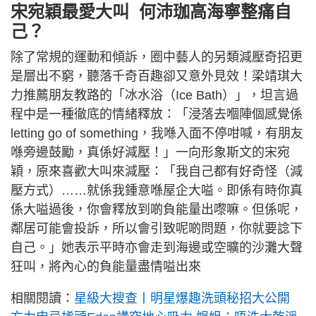
宋宛穎最愛大叫 何沛珈高海寧整痛自
己？
除了常規的運動和傾訴，圈中藝人的另類減壓奇招更
是層出不窮，聽落千奇百趣卻又意外見效！梁靖琪大
力推薦朋友教路的「冰水浴（Ice Bath）」，坦言過
程中是一種徹底的情緒釋放：「浸落去嗰陣個感覺係
letting go of something，我喺入面不停咁喊，有朋友
喺旁邊鼓勵，真係好減壓！」一向形象斯文的宋宛
穎，原來喜歡大叫來減壓：「我自己都有好奇怪（減
壓方式）……就係我鍾意喺屋企大嗌。即係有時你真
係大嗌過後，你會釋放到啲負能量出嚟嘛。但係呢，
鄰居可能會投訴，所以會引致呢啲問題，你就要諗下
自己。」她表示平時亦會走到海邊或空曠的沙灘大聲
狂叫，將內心的負能量盡情嗌出來
相關閱讀：
星級大搜查丨明星爆趣洗頭秘招大公開