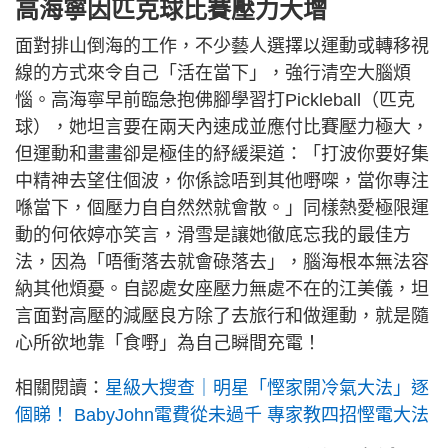
高海寧因匹克球比賽壓力大增
面對排山倒海的工作，不少藝人選擇以運動或轉移視
線的方式來令自己「活在當下」，強行清空大腦煩
惱。高海寧早前臨急抱佛腳學習打Pickleball（匹克
球），她坦言要在兩天內速成並應付比賽壓力極大，
但運動和畫畫卻是極佳的紓緩渠道：「打波你要好集
中精神去望住個波，你係諗唔到其他嘢㗎，當你專注
喺當下，個壓力自自然然就會散。」同樣熱愛極限運
動的何依婷亦笑言，滑雪是讓她徹底忘我的最佳方
法，因為「唔衝落去就會碌落去」，腦海根本無法容
納其他煩憂。自認處女座壓力無處不在的江美儀，坦
言面對高壓的減壓良方除了去旅行和做運動，就是隨
心所欲地靠「食嘢」為自己瞬間充電！
相關閱讀：
星級大搜查｜明星「慳家開冷氣大法」逐
個睇！ BabyJohn電費從未過千 專家教四招慳電大法