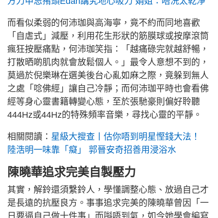
方力申忌𢯎頭Edan講究地心吸力 娟姐：唔洗太乾淨
而看似柔弱的何沛珈與高海寧，竟不約而同地喜歡
「自虐式」減壓，利用花生形狀的筋膜球或按摩滾筒
瘋狂按壓痛點，何沛珈笑指：「越痛碌完就越舒暢，
打散晒啲肌肉就會放鬆個人。」最令人意想不到的，
莫過於倪樂琳在選美後台心亂如麻之際，竟躲到無人
之處「唸佛經」讓自己冷靜；而何沛珈平時也會看佛
經等身心靈書籍轉變心態，至於張馳豪則偏好聆聽
444Hz或44Hz的特殊頻率音樂，尋找心靈的平靜。
相關閱讀：
星級大搜查丨估你唔到明星慳錢大法！
陸浩明一味靠「癡」 郭晉安奇招善用浸浴水
陳曉華追求完美自製壓力
其實，解鈴還須繫鈴人，學懂調整心態、放過自己才
是長遠的抗壓良方。事事追求完美的陳曉華曾因「一
日要逼自己做十件事」而唞唔到氣，如今她學會編寫