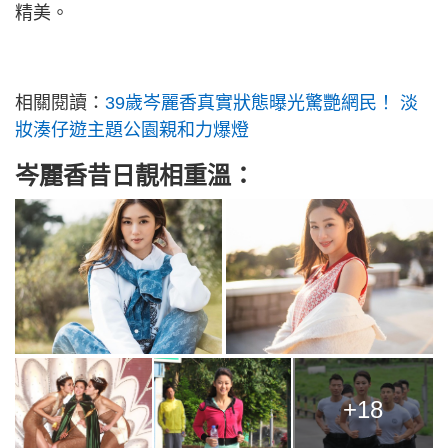
精美。
相關閱讀：
39歲岑麗香真實狀態曝光驚艷網民！ 淡
妝湊仔遊主題公園親和力爆燈
岑麗香昔日靚相重溫：
+18