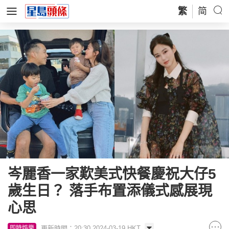
繁
简
岑麗香一家歎美式快餐慶祝大仔5
歲生日？ 落手布置添儀式感展現
心思
更新時間：20:30 2024-03-19 HKT
即時娛樂