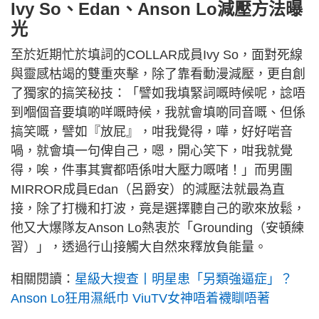
Ivy So、Edan、Anson Lo減壓方法曝
光
至於近期忙於填詞的COLLAR成員Ivy So，面對死線
與靈感枯竭的雙重夾擊，除了靠看動漫減壓，更自創
了獨家的搞笑秘技：「譬如我填緊詞嘅時候呢，諗唔
到嗰個音要填啲咩嘅時候，我就會填啲同音嘅、但係
搞笑嘅，譬如『放屁』，咁我覺得，嘩，好好啱音
喎，就會填一句俾自己，嗯，開心笑下，咁我就覺
得，唉，件事其實都唔係咁大壓力嘅啫！」而男團
MIRROR成員Edan（呂爵安）的減壓法就最為直
接，除了打機和打波，竟是選擇聽自己的歌來放鬆，
他又大爆隊友Anson Lo熱衷於「Grounding（安頓練
習）」，透過行山接觸大自然來釋放負能量。
相關閱讀：
星級大搜查丨明星患「另類強逼症」？
Anson Lo狂用濕紙巾 ViuTV女神唔着襪瞓唔著