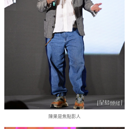
陳果是焦點影人