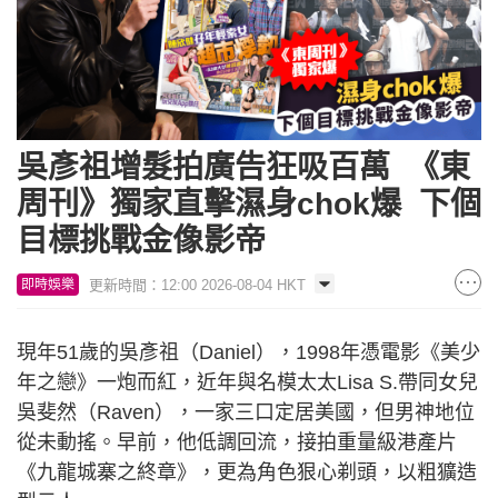
吳彥祖增髮拍廣告狂吸百萬 《東
周刊》獨家直擊濕身chok爆 下個
目標挑戰金像影帝
更新時間：12:00 2026-08-04 HKT
即時娛樂
現年51歲的吳彥祖（Daniel），1998年憑電影《美少
年之戀》一炮而紅，近年與名模太太Lisa S.帶同女兒
吳斐然（Raven），一家三口定居美國，但男神地位
從未動搖。早前，他低調回流，接拍重量級港產片
《九龍城寨之終章》，更為角色狠心剃頭，以粗獷造