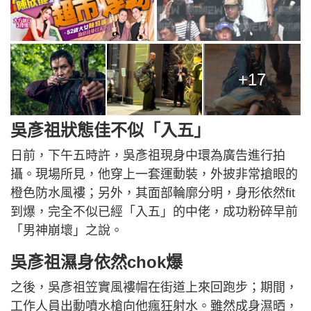
+17
吳彥祖狀態佳不似「入五」
日前，下午五時許，吳彥祖現身中環為廣告進行拍
攝。現場所見，他穿上一套運動裝，外披非常搶眼的
橙色防水風褸；另外，其面部輪廓分明，身形依然fit
到爆，完全不似已經「入五」的中佬，成功粉碎早前
「男神崩壞」之說。
吳彥祖濕身依然chok爆
之後，吳彥祖笠實風褸帽在街道上來回跑步；期間，
工作人員出動噴水槍向他瘋狂射水。雖然成身濕晒，