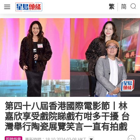
繁
简
第四十八屆香港國際電影節丨林
嘉欣享受戲院睇戲冇咁多干擾 台
灣舉行陶瓷展覽笑言一直有拍戲
更新時間：18:10 2024-03-08 HKT
即時娛樂