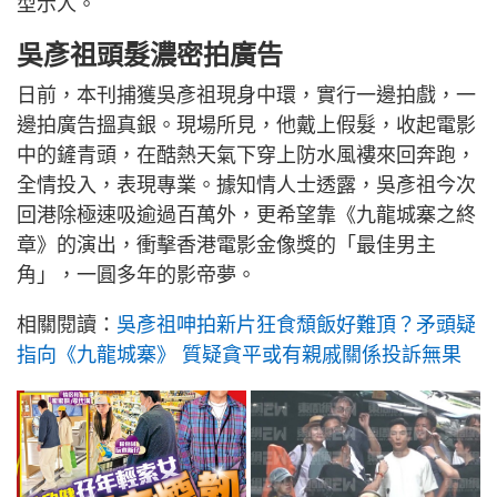
型示人。
吳彥祖頭髮濃密拍廣告
日前，本刊捕獲吳彥祖現身中環，實行一邊拍戲，一
邊拍廣告搵真銀。現場所見，他戴上假髮，收起電影
中的鏟青頭，在酷熱天氣下穿上防水風褸來回奔跑，
全情投入，表現專業。據知情人士透露，吳彥祖今次
回港除極速吸逾過百萬外，更希望靠《九龍城寨之終
章》的演出，衝擊香港電影金像獎的「最佳男主
角」，一圓多年的影帝夢。
相關閱讀：
吳彥祖呻拍新片狂食頹飯好難頂？矛頭疑
指向《九龍城寨》 質疑貪平或有親戚關係投訴無果