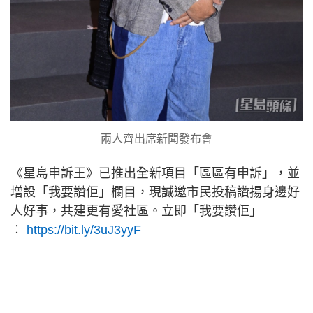
兩人齊出席新聞發布會
《星島申訴王》已推出全新項目「區區有申訴」，並
增設「我要讚佢」欄目，現誠邀市民投稿讚揚身邊好
人好事，共建更有愛社區。立即「我要讚佢」
︰
https://bit.ly/3uJ3yyF