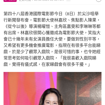
第四十八屆香港國際電影節今日（8日）於尖沙咀舉
行新聞發布會，電影節大使林嘉欣、焦點影人陳果，
《從今以後》導演楊曜愷、主角區嘉雯和李琳琳等都
有出席。林嘉欣很開心獲邀成為電影節大使，笑指大
會已十幾年未有女演員擔任大使，要做到性別平等，
又希望有更多機會推廣電影，指現在有很多平台能睇
戲，於是少了觀眾入戲院，是很可惜的事，也令她經
常思考如何吸引觀眾入戲院，「我很喜歡入戲院睇
戲，覺得有儀式感，在家睇戲會有很多干擾。」