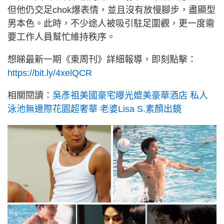
但他仍交足chok爆表情，並且沒有放慢腳步，盡顯型
男本色。此時，不少途人被吸引駐足圍觀，更一度需
要工作人員幫忙維持秩序。
想睇最新一期《東周刊》詳細報導，即刻點擊：
https://bit.ly/4xelQCR
相關閱讀：
吳彥祖美國豪宅曝光媲美豪華酒店 私人
泳池無邊際花園超奢華 老婆Lisa S.素顏出鏡