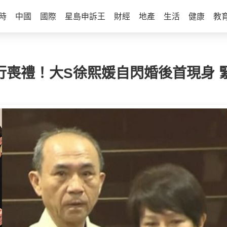
時
中國
國際
星島申訴王
財經
地產
生活
健康
教
行喪禮！大S徐熙媛自閃婚後首現身 