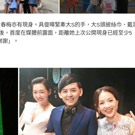
黃春梅亦有現身。具俊曄緊牽大S的手，大S頭披絲巾、戴
後，首度在媒體前露面，距離她上次公開現身已經至少5
謝謝」。