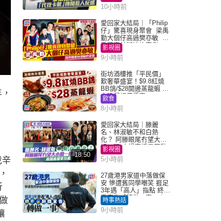
10小時前
愛回家大結局｜「Philip
仔」驚喜現身聚會 梁禹
勤大個仔高過樊亦敏 超
乖黐實林淑敏許家傑
影視圈
9小時前
街坊酒樓推「平民價」
歎奢華盛宴！$9.8紅燒
BB鴿/$28開邊蒸龍蝦 3
年，
大晚餐超值優惠
飲食
8小時前
愛回家大結局｜滕麗
名、林淑敏不和白熱
化？ 阿滕眼尾冇望大小
姐一眼 商場直播零互動
影視圈
18:50
我辛
5小時前
，
27歲港男家道中落做保
安 慘遭舊同學嘲笑 捱足
祈
3年遇「高人」指點 終辭
職宣告「轉做一事」｜
做
時事熱話
Juicy叮
9小時前
讓