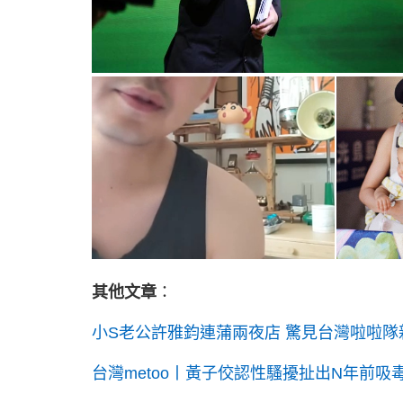
其他文章
：
小S老公許雅鈞連蒲兩夜店 驚見台灣啦啦
台灣metoo丨黃子佼認性騷擾扯出N年前吸