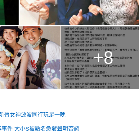
+8
隊新晉女神波波同行玩足一晚
毒事件 大小S被點名急發聲明否認