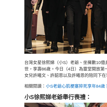
台灣女星徐熙娣（小S）老爺、坐擁數10
世，享壽86歲。今日（4日）為靈堂開放第
女兒許曦文、許韶恩以及許曦恩的陪同下在
相關閱讀：
小S老爺心肌梗塞猝死享年84歲
小S徐熙娣老爺舉行喪禮：