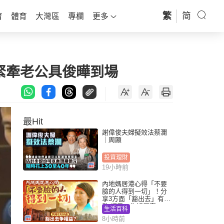
繁
简
育
體育
大灣區
專欄
更多
緊牽老公具俊曄到場
最Hit
謝偉俊夫婦擬效法蔡瀾
｜周顯
投資理財
19小時前
內地媽居港心得「不要
臉的人得到一切」！分
享3方面「豁出去」有著
數 網民：你好厲害
生活百科
8小時前