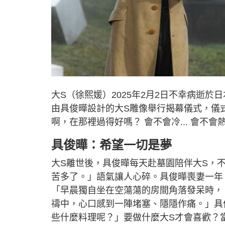
大S（徐熙媛）2025年2月2日不幸病逝於
由具俊曄設計的大S雕像舉行揭幕儀式，儀
啊，在那裡過得好嗎？ 會不會冷... 會不會熱.
具俊曄：希望一切是夢
大S離世後，具俊曄每天赴墓園陪伴大S，
苦多了。」語氣讓人心碎。具俊曄喪妻一年
「早晨獨自坐在空蕩蕩的房間角落發呆時， 
禱中，心口感到一陣堵塞、隱隱作痛。」具
些什麼料理呢？」要做什麼大S才會喜歡？