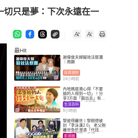
一切只是夢：下次永遠在一
最Hit
謝偉俊夫婦擬效法蔡瀾
｜周顯
投資理財
19小時前
內地媽居港心得「不要
臉的人得到一切」！分
享3方面「豁出去」有著
數 網民：你好厲害
生活百科
8小時前
黎彼得離世丨黎樹德被
封「李泳漢2.0」 老父剛
離世急於澄清「代找卡
數」傳聞惹人反感
影視圈