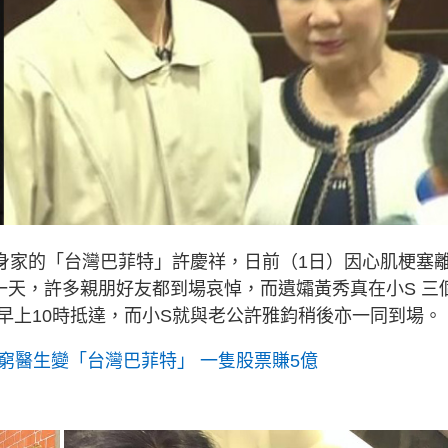
億身家的「台灣巴菲特」許慶祥，日前（1日）因心肌梗塞
一天，許多親朋好友都到場哀悼，而遺孀黃秀真在小S 三
早上10時抵達，而小S就與老公許雅鈞稍後亦一同到場。
 窮醫生變「台灣巴菲特」 一隻股票賺5億