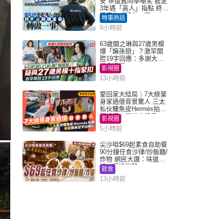
安 慘遭舊同學嘲笑 捱足
3年遇「高人」指點 終辭
職宣告「轉做一事」｜
時事熱話
Juicy叮
9小時前
63歲關之琳與27歲男模
爆「嫲孫戀」？激罕開
腔19字回應：多謝大家
掛念近況
影視圈
13小時前
愛回家大結局｜7大綠葉
身家過億背景驚人 三太
私伙鱷魚皮Hermès拍劇
蘇姐原來是半山樓后
影視圈
5小時前
尖沙咀$69起素食自助餐
90分鐘任食沙律/炒飯麵/
炸物 網民大讚：味道
好，環境闊落
飲食
13小時前