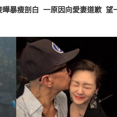
俊曄暴瘦剖白 一原因向愛妻道歉 望