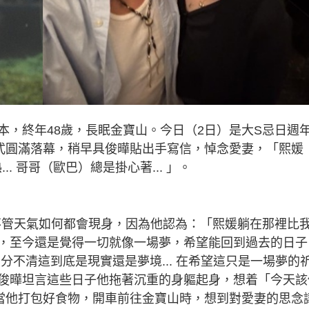
日本，終年48歲，長眠金寶山。今日（2日）是大S忌日週
式圓滿落幕，稍早具俊曄貼出手寫信，悼念愛妻，「熙媛
.. 哥哥（歐巴）總是掛心著... 」。
不管天氣如何都會現身，因為他認為：「熙媛躺在那裡比
，至今還是覺得一切就像一場夢，希望能回到過去的日子
分不清這到底是現實還是夢境... 在希望這只是一場夢的
俊曄坦言這些日子他拖著沉重的身軀起身，想着「今天該
當他打包好食物，開車前往金寶山時，想到對愛妻的思念