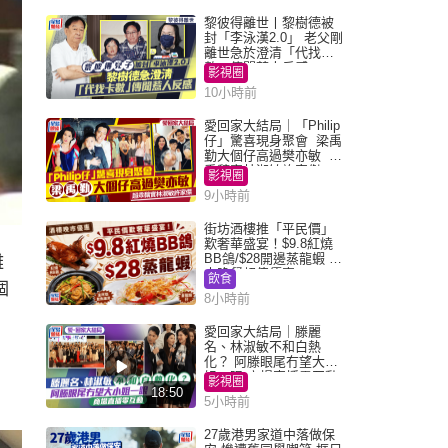
黎彼得離世丨黎樹德被
封「李泳漢2.0」 老父剛
離世急於澄清「代找卡
數」傳聞惹人反感
影視圈
10小時前
愛回家大結局｜「Philip
仔」驚喜現身聚會 梁禹
勤大個仔高過樊亦敏 超
乖黐實林淑敏許家傑
影視圈
9小時前
街坊酒樓推「平民價」
歎奢華盛宴！$9.8紅燒
BB鴿/$28開邊蒸龍蝦 3
離
大晚餐超值優惠
飲食
個
8小時前
愛回家大結局｜滕麗
名、林淑敏不和白熱
化？ 阿滕眼尾冇望大小
姐一眼 商場直播零互動
影視圈
18:50
5小時前
27歲港男家道中落做保