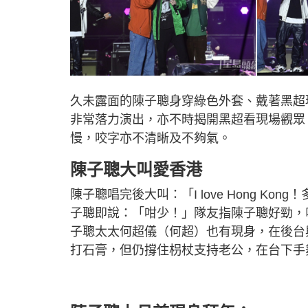
久未露面的陳子聰身穿綠色外套、戴著黑超
非常落力演出，亦不時揭開黑超看現場觀眾
慢，咬字亦不清晰及不夠氣。
陳子聰大叫愛香港
陳子聰唱完後大叫：「I love Hong K
子聰即說：「咁少！」隊友指陳子聰好勁，
子聰太太何超儀（何超）也有現身，在後台與
打石膏，但仍撐住枴杖支持老公，在台下手