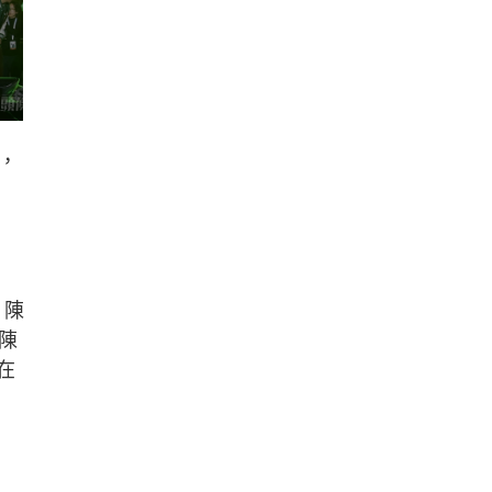
，
，陳
陳
在