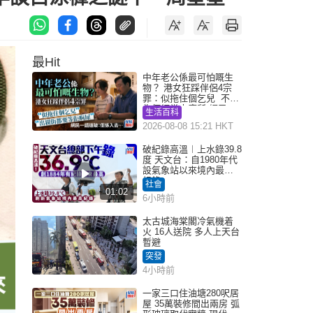
最Hit
中年老公係最可怕嘅生
物？ 港女狂踩伴侶4宗
罪：似拖住個乞兒 不解
為何經常去廁所 網民一
生活百科
語道破
2026-08-08 15:21 HKT
破紀錄高溫︱上水錄39.8
度 天文台：自1980年代
設氣象站以來境內最高
紀錄
社會
01:02
6小時前
太古城海棠閣冷氣機着
火 16人送院 多人上天台
暫避
突發
4小時前
一家三口住油塘280呎居
屋 35萬裝修間出兩房 弧