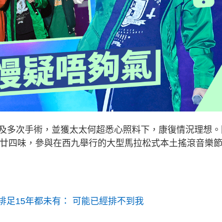
及多次手術，並獲太太何超悉心照料下，康復情況理想。
p組合廿四味，參與在西九舉行的大型馬拉松式本土搖滾音樂
X排足15年都未有： 可能已經排不到我