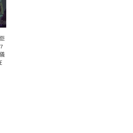
佢
7
儀
在