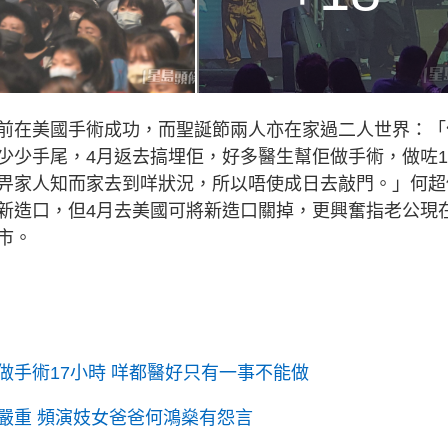
前在美國手術成功，而聖誕節兩人亦在家過二人世界：「
少少手尾，4月返去搞埋佢，好多醫生幫佢做手術，做咗1
畀家人知而家去到咩狀況，所以唔使成日去敲門。」何超
新造口，但4月去美國可將新造口關掉，更興奮指老公現
市。
手術17小時 咩都醫好只有一事不能做
嚴重 頻演妓女爸爸何鴻燊有怨言