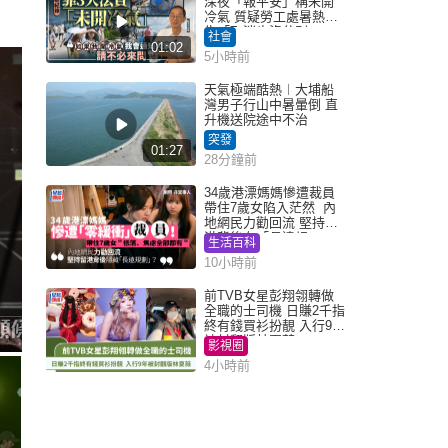
深夜「報平安」稱未開
冷氣 質疑勞工處暑熱警
告「取消也沒分別」
社會
01:02
5小時前
天氣極端酷熱︱大埔船
灣男子行山中暑暈倒 直
升機送院途中不治
突發
01:27
28分鐘前
34歲港漂媽媽慘遭裁員
帶住7歲女陷入茫然 內
地網民力勸回流 堅持留
港背後有「長遠規
生活百科
劃」？
10小時前
前TVB女星彭翔翎轉做
全職的士司機 日賺2千指
終有錢買衫扮靚 入行9年
被封翻版林夏薇
影視圈
4小時前