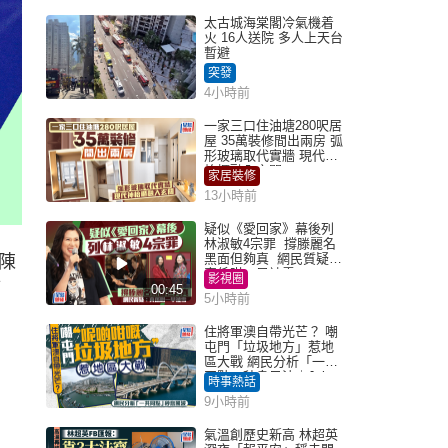
太古城海棠閣冷氣機着
火 16人送院 多人上天台
暫避
突發
4小時前
一家三口住油塘280呎居
屋 35萬裝修間出兩房 弧
形玻璃取代實牆 現代神
枱櫃融入玄關
家居裝修
13小時前
疑似《愛回家》幕後列
林淑敏4宗罪 撐滕麗名
黑面但夠真 網民質疑：
陳
真係咁一早被雪
影視圈
節
00:45
5小時前
住將軍澳自帶光芒？ 嘲
屯門「垃圾地方」惹地
區大戰 網民分析「一共
同點」秒息風波｜Juicy
時事熱話
叮
9小時前
氣溫創歷史新高 林超英