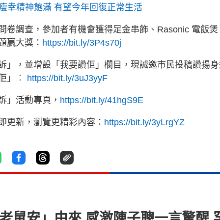
瘦幸精神飽滿 有望今年回復正常生活
卷調查，參加者有機會獲得足金串飾、Rasonic 電飯煲
題贏大獎：
https://bit.ly/3P4s70j
訴」，並增設「我要讚佢」欄目，現誠邀市民投稿讚揚身
讚佢」︰
https://bit.ly/3uJ3yyF
訴」活動專頁，
https://bit.ly/41hgS9E
立即更新，瀏覽更精彩內容：
https://bit.ly/3yLrgYZ
老鼠安」由來 感激陳子聰一言驚醒