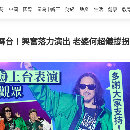
時
中國
國際
星島申訴王
財經
地產
生活
健康
教
舞台！興奮落力演出 老婆何超儀撐拐