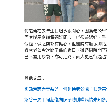
何超儀在去年生日坦承很開心，因為老公早
而家喺屋企睇電視好開心，咩都醫返好，爭
個鐘，做之前都有擔心，但醫院有顯示牌話
透露老公今次關了舊的造口，雖然同時開了
已不需用尿袋，亦可走路，兩人更已行過超
其他文章：
梅艷芳慈善音樂會丨何超儀老公陳子聰赴美做
爆谷一周︱何超儀向陳子聰隱瞞病情未知多