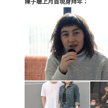
陳子聰上月首現身拜年：