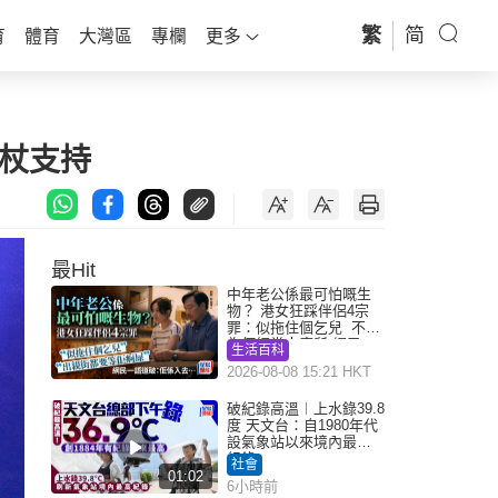
繁
简
育
體育
大灣區
專欄
更多
杖支持
最Hit
中年老公係最可怕嘅生
物？ 港女狂踩伴侶4宗
罪：似拖住個乞兒 不解
為何經常去廁所 網民一
生活百科
語道破
2026-08-08 15:21 HKT
破紀錄高溫︱上水錄39.8
度 天文台：自1980年代
設氣象站以來境內最高
紀錄
社會
01:02
6小時前