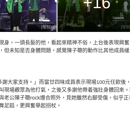
+16
現身，一頭長髮的他，看起來精神不俗，上台後表現興奮
，但未知是否身體問題，感覺陳子聰的動作比其他成員緩
ong！多謝大家支持。」而當廿四味成員表示現場100元任飲後
叫現場觀眾為他打氣，之後又多謝他帶着強壯身體回來。
老公陳子聰rock爆合照外，見她雖然右腳受傷，似乎正
舞足蹈，更興奮舉起拐杖。