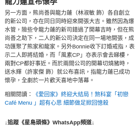
龍力蓮宣布懷孕
另一方面，熊尚善與龍力蓮（林淑敏 飾）各自創立
的新公司，亦在同日同時迎來開張大吉。雖然因為爆
水管，險些令龍力蓮的新司錯過了開幕吉時，但在熊
尚善之助下，二人的新公司決定在同一場地開張，成
功匯聚了熊家和龍家。另外Bonnie收下訂婚戒指，表
示二人即將結婚，而「風素CP」亦表示會去睇樓，
兩對CP都好事近。而於兩間公司的開幕切燒豬時，
送水輝（許家傑 飾）就公布喜訊，指龍力蓮已成功
懷孕，全劇於一片歡天喜地中落幕。
相關閱讀：
《愛回家》終迎大結局！煞科宴「初戀
Café Menu 」超有心思 細節做足掀回憶殺
↓追蹤《星島頭條》WhatsApp頻道↓