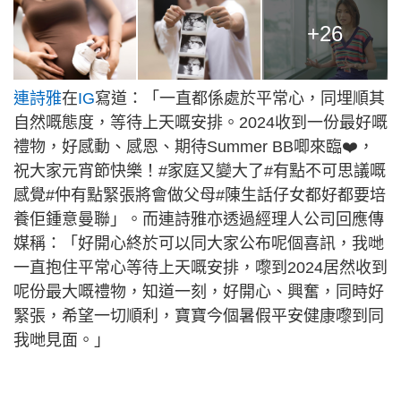
+26
連詩雅
在
IG
寫道：「一直都係處於平常心，同埋順其
自然嘅態度，等待上天嘅安排。2024收到一份最好嘅
禮物，好感動、感恩、期待Summer BB唧來臨❤️，
祝大家元宵節快樂！#家庭又變大了#有點不可思議嘅
感覺#仲有點緊張將會做父母#陳生話仔女都好都要培
養佢鍾意曼聯」。而連詩雅亦透過經理人公司回應傳
媒稱：「好開心終於可以同大家公布呢個喜訊，我哋
一直抱住平常心等待上天嘅安排，嚟到2024居然收到
呢份最大嘅禮物，知道一刻，好開心、興奮，同時好
緊張，希望一切順利，寶寶今個暑假平安健康嚟到同
我哋見面。」