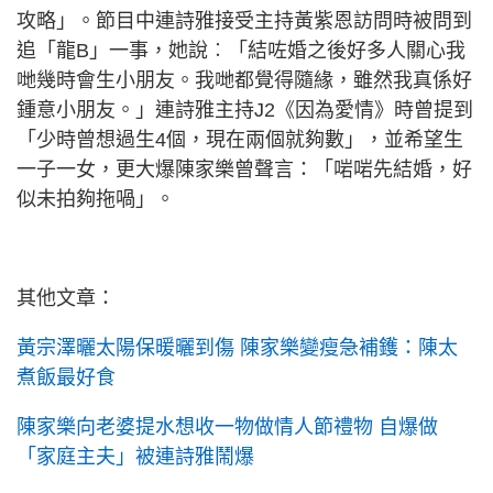
攻略」。節目中連詩雅接受主持黃紫恩訪問時被問到
追「龍B」一事，她說︰「結咗婚之後好多人關心我
哋幾時會生小朋友。我哋都覺得隨緣，雖然我真係好
鍾意小朋友。」連詩雅主持J2《因為愛情》時曾提到
「少時曾想過生4個，現在兩個就夠數」，並希望生
一子一女，更大爆陳家樂曾聲言：「啱啱先結婚，好
似未拍夠拖喎」。
其他文章：
黃宗澤曬太陽保暖曬到傷 陳家樂變瘦急補鑊：陳太
煮飯最好食
陳家樂向老婆提水想收一物做情人節禮物 自爆做
「家庭主夫」被連詩雅鬧爆