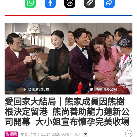
愛回家大結局｜熊家成員因熊樹
根決定留港 熊尚善助龍力蓮新公
司開幕 大小姐宣布懷孕完美收場
更新時間：21:14 2026-08-07 HKT
影視圈