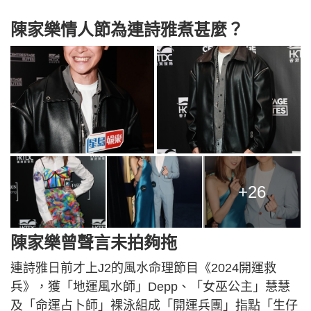
陳家樂情人節為連詩雅煮甚麼？
+26
陳家樂曾聲言未拍夠拖
連詩雅日前才上J2的風水命理節目《2024開運救
兵》，獲「地運風水師」Depp、「女巫公主」慧慧
及「命運占卜師」裸泳組成「開運兵團」指點「生仔