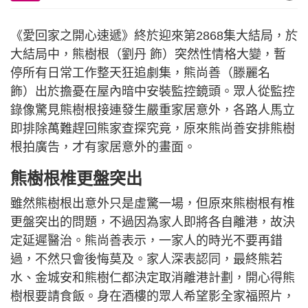
《愛回家之開心速遞》終於迎來第2868集大結局，於
大結局中，熊樹根（劉丹 飾）突然性情格大變，暫
停所有日常工作整天狂追劇集，熊尚善（滕麗名
飾）出於擔憂在屋內暗中安裝監控鏡頭。眾人從監控
錄像驚見熊樹根接連發生嚴重家居意外，各路人馬立
即排除萬難趕回熊家查探究竟，原來熊尚善安排熊樹
根拍廣告，才有家居意外的畫面。
熊樹根椎更盤突出
雖然熊樹根出意外只是虛驚一場，但原來熊樹根有椎
更盤突出的問題，不過因為家人即將各自離港，故決
定延遲醫治。熊尚善表示，一家人的時光不要再錯
過，不然只會後悔莫及。家人深表認同，最終熊若
水、金城安和熊樹仁都決定取消離港計劃，開心得熊
樹根要請食飯。身在酒樓的眾人希望影全家福照片，