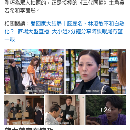
剛巧為眾人拍照的，正是接棒的《三代同糖》主角吳
若希和李茵彤。
相關閱讀：
愛回家大結局｜滕麗名、林淑敏不和白熱
化？ 商場大型直播 大小姐2分鐘分享阿滕眼尾冇望
一眼
+24