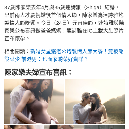
37歲陳家樂去年4月與35歲連詩雅（Shiga）結婚，
早前兩人才慶祝婚後首個情人節，陳家樂為連詩雅炮
製情人節晚餐。今日（24日）元宵佳節，連詩雅與陳
家樂公布喜訊做爸爸媽媽！連詩雅在IG上載大肚照片
宣布懷孕。
相關閱讀：
新婚女星獲老公炮製情人節大餐！竟被嘲
餸菜少 前港男：乜而家啲菜好貴咩？
陳家樂夫婦宣布喜訊：