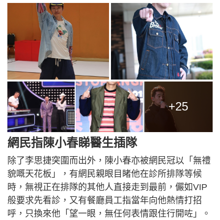
+25
網民指陳小春睇醫生插隊
除了李思捷突圍而出外，陳小春亦被網民冠以「無禮
貌嘅天花板」，有網民親眼目睹他在診所排隊等候
時，無視正在排隊的其他人直接走到最前，儼如VIP
般要求先看診，又有餐廳員工指當年向他熱情打招
呼，只換來他「望一眼，無任何表情跟住行開咗」。