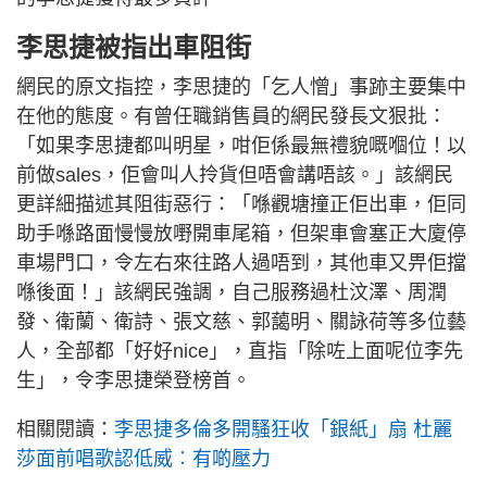
李思捷被指出車阻街
網民的原文指控，李思捷的「乞人憎」事跡主要集中
在他的態度。有曾任職銷售員的網民發長文狠批：
「如果李思捷都叫明星，咁佢係最無禮貌嘅嗰位！以
前做sales，佢會叫人拎貨但唔會講唔該。」該網民
更詳細描述其阻街惡行：「喺觀塘撞正佢出車，佢同
助手喺路面慢慢放嘢開車尾箱，但架車會塞正大廈停
車場門口，令左右來往路人過唔到，其他車又畀佢擋
喺後面！」該網民強調，自己服務過杜汶澤、周潤
發、衛蘭、衛詩、張文慈、郭藹明、關詠荷等多位藝
人，全部都「好好nice」，直指「除咗上面呢位李先
生」，令李思捷榮登榜首。
相關閱讀：
李思捷多倫多開騷狂收「銀紙」扇 杜麗
莎面前唱歌認低威︰有啲壓力