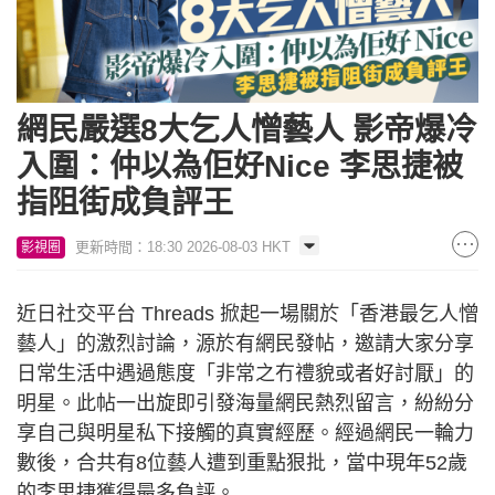
網民嚴選8大乞人憎藝人 影帝爆冷
入圍：仲以為佢好Nice 李思捷被
指阻街成負評王
更新時間：18:30 2026-08-03 HKT
影視圈
近日社交平台 Threads 掀起一場關於「香港最乞人憎
藝人」的激烈討論，源於有網民發帖，邀請大家分享
日常生活中遇過態度「非常之冇禮貌或者好討厭」的
明星。此帖一出旋即引發海量網民熱烈留言，紛紛分
享自己與明星私下接觸的真實經歷。經過網民一輪力
數後，合共有8位藝人遭到重點狠批，當中現年52歲
的李思捷獲得最多負評。