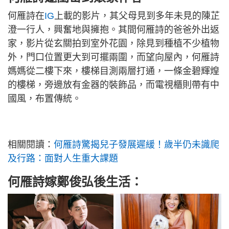
何雁詩在
IG
上載的影片，其父母見到多年未見的陳芷
澄一行人，興奮地與擁抱。其間何雁詩的爸爸外出返
家，影片從玄關拍到室外花園，除見到種植不少植物
外，門口位置更大到可擺兩圍，而望向屋內，何雁詩
媽媽從二樓下來，樓梯目測兩層打通，一條金碧輝煌
的樓梯，旁邊放有金器的裝飾品，而電視櫃則帶有中
國風，布置傳統。
相關閱讀：
何雁詩驚揭兒子發展遲緩！歲半仍未識爬
及行路：面對人生重大課題
何雁詩嫁鄭俊弘後生活：