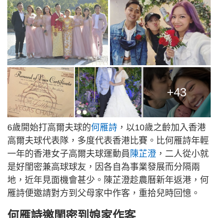
+43
6歲開始打高爾夫球的
何雁詩
，以10歲之齡加入香港
高爾夫球代表隊，多度代表香港比賽。比何雁詩年輕
一年的香港女子高爾夫球運動員
陳芷澄
，二人從小就
是好閨密兼高球球友，因各自為事業發展而分隔兩
地，近年見面機會甚少。陳芷澄趁農曆新年返港，何
雁詩便邀請對方到父母家中作客，重拾兒時回憶。
何雁詩邀閨密到娘家作客