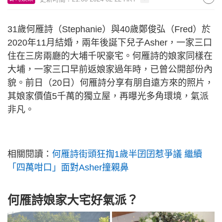
31歲何雁詩（Stephanie）與40歲鄭俊弘（Fred）於
2020年11月結婚，兩年後誕下兒子Asher，一家三口
住在三房兩廳的大埔千呎豪宅。何雁詩的娘家同樣在
大埔，一家三口早前返娘家過年時，已曾公開部份內
貌。前日（20日）何雁詩分享有朋自遠方來的照片，
其娘家價值5千萬的獨立屋，再曝光多角環境，氣派
非凡。
相關閱讀：
何雁詩街頭狂揈1歲半囝囝惹爭議 繼續
「四萬咁口」面對Asher撞親鼻
何雁詩娘家大宅好氣派？