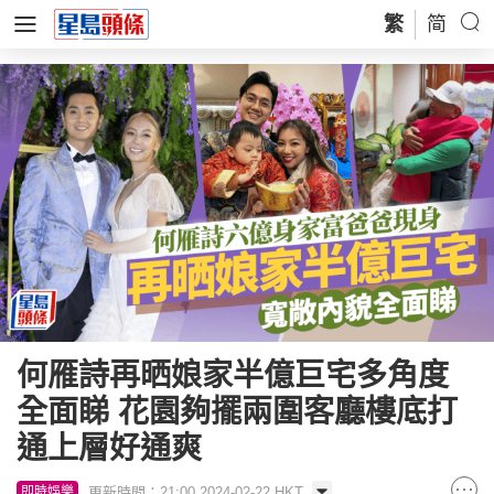
繁
简
何雁詩再晒娘家半億巨宅多角度
全面睇 花園夠擺兩圍客廳樓底打
通上層好通爽
更新時間：21:00 2024-02-22 HKT
即時娛樂