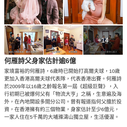
+14
何雁詩父身家估計逾6億
家境富裕的何雁詩，6歲時已開始打高爾夫球，10歲
更加入香港高爾夫球代表隊，代表香港出賽。何雁詩
於2009年以16歲之齡報名第一屆《超級巨聲》，入
行初期已被爆何父有「物流大亨」之稱，生意遍及海
外，在內地開設多間分公司。曾有報道指何父擅於投
資，在香港擁有約三個物業，身家估計至少6億元，
一家人住在5千萬的大埔滌濤山獨立屋，生活優渥。