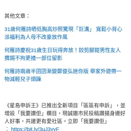
其他文章：
31歲何雁詩晒低胸高炒照驚現「巨溝」 寬鬆小背心
派福利為人母不改豪放作風
何雁詩慶祝31歲生日玩得奔放！鉸剪腳鉗男性友人
攬錫不拘更揸一部位留影
何雁詩兩歲半囝囝漸變鄭俊弘迷你版 舉家外遊帶一
物減輕兒子煩躁
《星島申訴王》已推出全新項目「區區有申訴」，並
增設「我要讚佢」欄目，現誠邀市民投稿讚揚身邊好
人好事，共建更有愛社區。立即「我要讚佢」
︰
https://bit.ly/3uJ3yyF