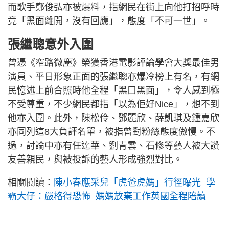
而歌手鄭俊弘亦被爆料，指網民在街上向他打招呼時
竟「黑面離開，沒有回應」，態度「不可一世」。
張繼聰意外入圍
曾憑《窄路微塵》榮獲香港電影評論學會大獎最佳男
演員、平日形象正面的張繼聰亦爆冷榜上有名，有網
民憶述上前合照時他全程「黑口黑面」，令人感到極
不受尊重，不少網民都指「以為佢好Nice」，想不到
他亦入圍。此外，陳松伶、鄧麗欣、薛凱琪及鍾嘉欣
亦同列這8大負評名單，被指曾對粉絲態度傲慢。不
過，討論中亦有任達華、劉青雲、石修等藝人被大讚
友善親民，與被投訴的藝人形成強烈對比。
相關閱讀：
陳小春應采兒「虎爸虎媽」行徑曝光 學
霸大仔：嚴格得恐怖 媽媽放棄工作英國全程陪讀