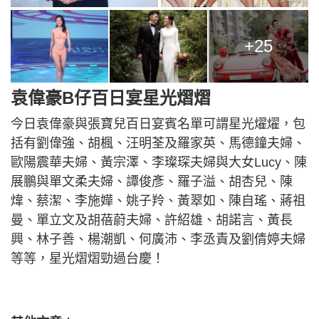
+25
袁偉豪B仔百日宴星光熠熠
今日袁偉豪與張寶兒百日宴賓名單可謂星光燿燿，包
括有劉偉強、胡楓、汪明荃及羅家英、馬德鐘夫婦、
歐陽震華夫婦、黃宗澤、李璨琛夫婦與大女Lucy、陳
展鵬與單文柔夫婦、譚俊彥、羅子溢、胡杏兒、陳
煒、蔡潔、李施嬅、姚子羚、黃翠如、陳自瑤、蔣祖
曼、單立文及胡蓓蔚夫婦、許紹雄、胡諾言、黃長
興、林子善、楊潮凱、何廣沛、李丞責及劉倩婷夫婦
等等，星光熠熠勁過台慶！