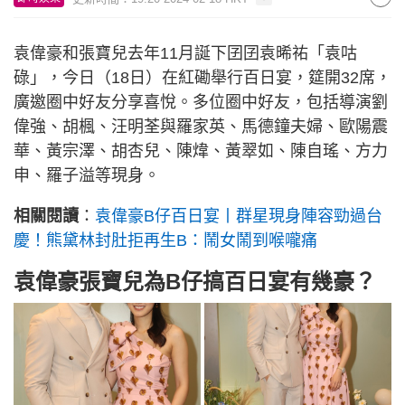
袁偉豪和張寶兒去年11月誕下囝囝袁晞祐「袁咕
碌」，今日（18日）在紅磡舉行百日宴，筵開32席，
廣邀圈中好友分享喜悅。多位圈中好友，包括導演劉
偉強、胡楓、汪明荃與羅家英、馬德鐘夫婦、歐陽震
華、黃宗澤、胡杏兒、陳煒、黃翠如、陳自瑤、方力
申、羅子溢等現身。
相關閱讀
：
袁偉豪B仔百日宴丨群星現身陣容勁過台
慶！熊黛林封肚拒再生B：鬧女鬧到喉嚨痛
袁偉豪張寶兒為B仔搞百日宴有幾豪？