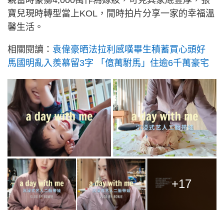
寶兒現時轉型當上KOL，閒時拍片分享一家的幸福溫
馨生活。
相關閱讀：
袁偉豪晒法拉利感嘆畢生積蓄買心頭好
馬國明亂入羨慕留3字 「億萬駙馬」住逾6千萬豪宅
+17