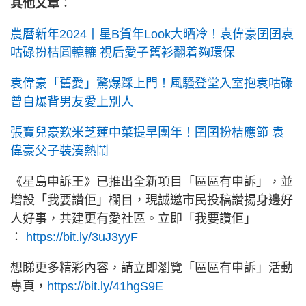
其他文章
：
農曆新年2024丨星B賀年Look大晒冷！袁偉豪囝囝袁
咕碌扮桔圓轆轆 視后愛子舊衫翻着夠環保
袁偉豪「舊愛」驚爆踩上門！風騷登堂入室抱袁咕碌
曾自爆背男友愛上別人
張寶兒豪歎米芝蓮中菜提早團年！囝囝扮桔應節 袁
偉豪父子裝湊熱鬧
《星島申訴王》已推出全新項目「區區有申訴」，並
增設「我要讚佢」欄目，現誠邀市民投稿讚揚身邊好
人好事，共建更有愛社區。立即「我要讚佢」
︰
https://bit.ly/3uJ3yyF
想睇更多精彩內容，請立即瀏覽「區區有申訴」活動
專頁，
https://bit.ly/41hgS9E