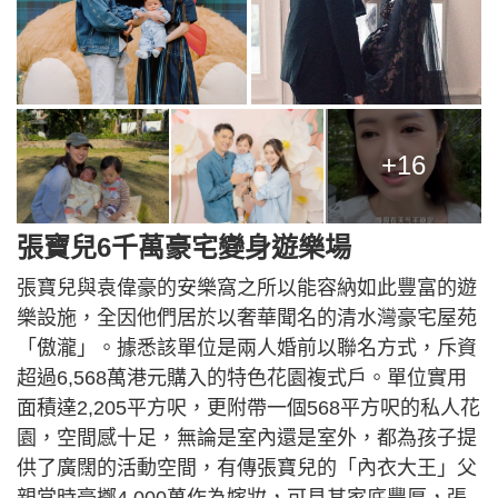
+16
張寶兒6千萬豪宅變身遊樂場
張寶兒與袁偉豪的安樂窩之所以能容納如此豐富的遊
樂設施，全因他們居於以奢華聞名的清水灣豪宅屋苑
「傲瀧」。據悉該單位是兩人婚前以聯名方式，斥資
超過6,568萬港元購入的特色花園複式戶。單位實用
面積達2,205平方呎，更附帶一個568平方呎的私人花
園，空間感十足，無論是室內還是室外，都為孩子提
供了廣闊的活動空間，有傳張寶兒的「內衣大王」父
親當時豪擲4,000萬作為嫁妝，可見其家底豐厚，張