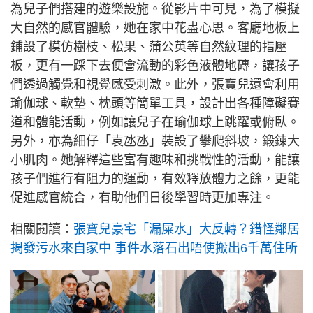
為兒子們搭建的遊樂設施。從影片中可見，為了模擬
大自然的感官體驗，她在家中花盡心思。客廳地板上
鋪設了模仿樹枝、松果、蒲公英等自然紋理的指壓
板，更有一踩下去便會流動的彩色液體地磚，讓孩子
們透過觸覺和視覺感受刺激。此外，張寶兒還會利用
瑜伽球、軟墊、枕頭等簡單工具，設計出各種障礙賽
道和體能活動，例如讓兒子在瑜伽球上跳躍或俯臥。
另外，亦為細仔「袁氹氹」裝設了攀爬斜坡，鍛鍊大
小肌肉。她解釋這些富有趣味和挑戰性的活動，能讓
孩子們進行有阻力的運動，有效釋放體力之餘，更能
促進感官統合，有助他們日後學習時更加專注。
相關閱讀：
張寶兒豪宅「漏屎水」大反轉？錯怪鄰居
揭發污水來自家中 事件水落石出唔使搬出6千萬住所