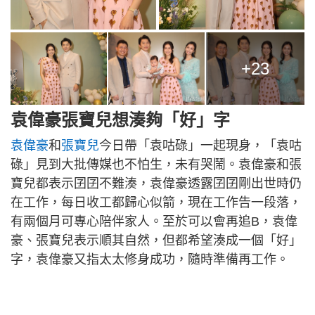
+23
袁偉豪張寶兒想湊夠「好」字
袁偉豪
和
張寶兒
今日帶「袁咕碌」一起現身，「袁咕
碌」見到大批傳媒也不怕生，未有哭鬧。袁偉豪和張
寶兒都表示囝囝不難湊，袁偉豪透露囝囝剛出世時仍
在工作，每日收工都歸心似箭，現在工作告一段落，
有兩個月可專心陪伴家人。至於可以會再追B，袁偉
豪、張寶兒表示順其自然，但都希望湊成一個「好」
字，袁偉豪又指太太修身成功，隨時準備再工作。