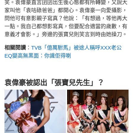
笑。袁偉豪直言囝囝出生後心態都有所轉變，又說大
家叫他「袁咕碌爸爸」都開心。袁偉豪一向愛攝影，
問他可有意影親子寫真？他說：「有想過，等他再大
一點。我自己都想影寫真，但要配合適當的歲數，有
意義才會影。」旁邊的張寶兒則笑言到時由她操刀。
相關閱讀
：
TVB「億萬駙馬」被途人稱呼XXX老公
EQ變高無黑面：你識佢得喇
袁偉豪被認出「張寶兒先生」？