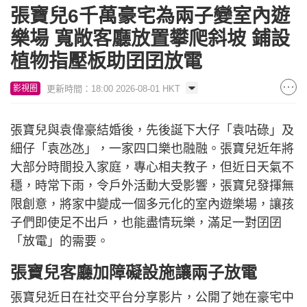
張寶兒6千萬豪宅為兩子變室內遊
樂場 寬敞客廳放置攀爬斜坡 鋪設
植物指壓板助囝囝放電
更新時間：18:00 2026-08-01 HKT
影視圈
張寶兒與袁偉豪結婚後，先後誕下大仔「袁咕碌」及
細仔「袁氹氹」，一家四口樂也融融。張寶兒近年將
大部分時間投入家庭，專心相夫教子，但近日天氣不
穩，時常下雨，令戶外活動大受影響，張寶兒發揮無
限創意，將家中變成一個多元化的室內遊樂場，讓孩
子們即使足不出戶，也能盡情玩樂，滿足一對囝囝
「放電」的需要。
張寶兒客廳加障礙設施讓兩子放電
張寶兒近日在社交平台分享影片，公開了她在豪宅中