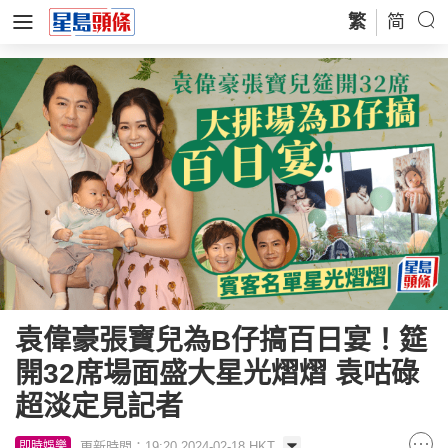
繁
简
袁偉豪張寶兒為B仔搞百日宴！筵
開32席場面盛大星光熠熠 袁咕碌
超淡定見記者
更新時間：19:20 2024-02-18 HKT
即時娛樂