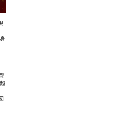
現
，身
郭
，超
囡