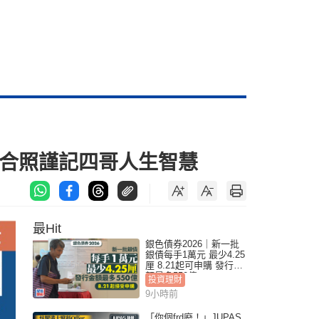
貴合照謹記四哥人生智慧
最Hit
銀色債券2026｜新一批
銀債每手1萬元 最少4.25
厘 8.21起可申購 發行金
額最多550億
投資理財
9小時前
「你個frd廢！」JUPAS