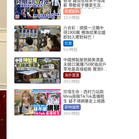
香港 鍾情低稅率不惜減
薪 帶動寫字樓豪宅及學
位競爭「香港已重現生
商業創科
機」
12小時前
六合彩︱頭獎一注獨中
得1900萬 攪珠結果出爐
即刻入嚟對冧巴！
社會
5小時前
中國預製屋熱銷美澳墨
夫婦22萬購750呎兩房戶
零地基直接組裝 實測9個
月激讚
海外置業
20小時前
珍惜生命︱西村力站姐
Mina南韓TikTok直播輕
生 疑不堪網暴走上絕路
即時國際
10小時前