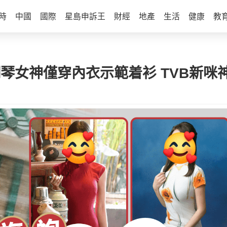
時
中國
國際
星島申訴王
財經
地產
生活
健康
教
鋼琴女神僅穿內衣示範着衫 TVB新