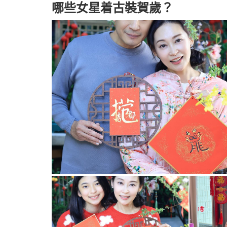
哪些女星着古裝賀歲？