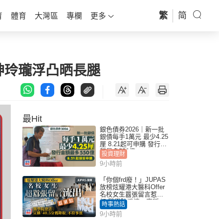
繁
简
育
體育
大灣區
專欄
更多
咪神玲瓏浮凸晒長腿
最Hit
銀色債券2026｜新一批
銀債每手1萬元 最少4.25
厘 8.21起可申購 發行金
額最多550億
投資理財
9小時前
「你個frd廢！」JUPAS
放榜炫耀港大醫科Offer
名校女生囂張留言惹眾
怒 醫學院澄清：宣稱
時事熱話
「40.5分獲錄取」不符事
9小時前
實｜Juicy叮