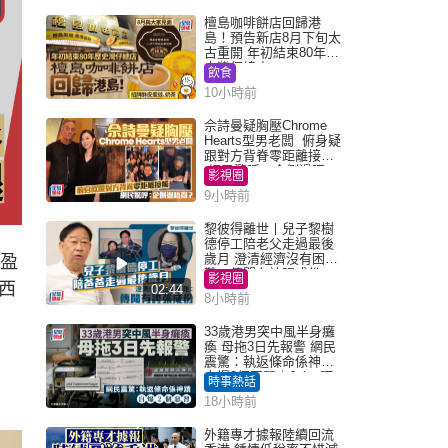
檀島咖啡餅店回歸港
島！預告新店8月下旬太
古重開 年初結束80年歷
史灣仔總店
飲食
10小時前
佘詩曼疑胸壓Chrome
Hearts型男老闆 俯身疑
跟對方背脊零距離接觸
網民驚呼：企側邊唔
影視圈
得？
9小時前
黎彼得離世丨兒子黎樹
德停工陪老父走過最後
歲月 澄清經濟沒有困
馮盈
難：傳聞有誇張成份
影視圈
西
02:44
8小時前
33歲港男突中風半身癱
瘓 母拖3日先報警 網民
震驚：執返條命係神蹟
自爆2個惡習｜Juicy叮
時事熱話
18小時前
外籍專才據報陸續回流