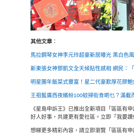
其他文章
：
馬拉鋼琴女神李元玲超豪新居曝光 黑白色
新東張女神鄧凱文全天候貼性感相 網民：「
明星團年飯菜式豐富！星二代豪歎厚花膠鮑
王祖藍廣西夜繽紛100蚊掃街食啲乜？滿載
《星島申訴王》已推出全新項目「區區有申
好人好事，共建更有愛社區。立即「我要
想睇更多精彩內容，請立即瀏覽「區區有申