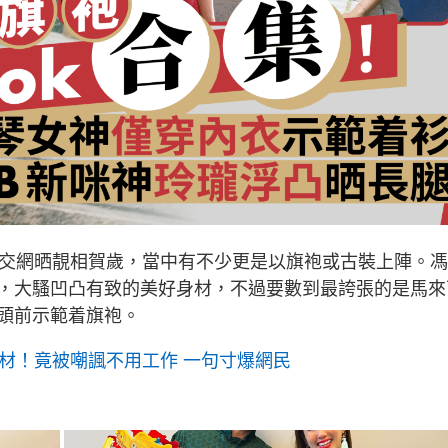
社交網晒靚相賀歲，當中有不少更是以旗袍或古裝上陣。
，大騷凹凸有致的美好身材，不過要數到最誇張的是馬來
頭前示範着旗袍。
身材！竟被嘲諷不用工作 一句寸爆網民