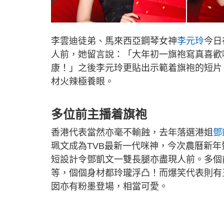
李雲迪徒弟、馬來西亞鋼琴女神
李元玲
今日
人前，她留言說：「大年初一旗袍寫真喜歡
康！」之後李元玲更貼出示範着旗袍的短片，
材火辣極養眼。
多位前主播着旗袍
香港代表當然亦毫不輸蝕，去年落選港姐
鄧
珮文成為TVB最新一代咪神，今次農曆新年
短設計令鄧凱文一雙長腿亦盡現人前。多個
等，個個身材都玲瓏浮凸！而爆笑代表則有
囡亦有粉墨登場，相當可愛。