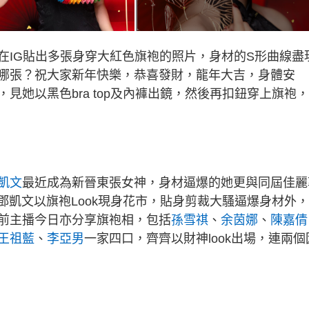
在IG貼出多張身穿大紅色旗袍的照片，身材的S形曲線盡
哪張？祝大家新年快樂，恭喜發財，龍年大吉，身體安
見她以黑色bra top及內褲出鏡，然後再扣鈕穿上旗袍
凱文
最近成為新晉東張女神，身材逼爆的她更與同屆佳麗
鄧凱文以旗袍Look現身花市，貼身剪裁大騷逼爆身材外
前主播今日亦分享旗袍相，包括
孫雪祺
、
余茵娜
、
陳嘉倩
王祖藍
、
李亞男
一家四口，齊齊以財神look出場，連兩個