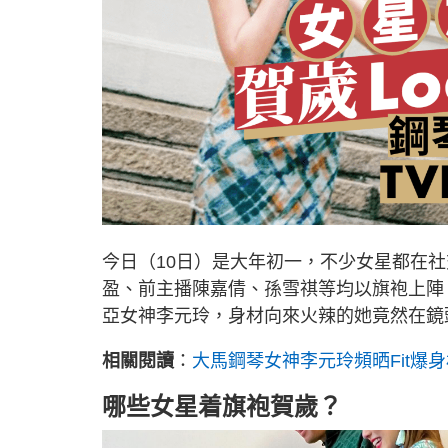
今日（10日）是大年初一，不少女星都在
盈、前主播陳嘉倩、孫雪祺等均以旗袍上陣
亞女神李元玲，身材向來火辣的她竟然在鏡
相關閱讀
：
大馬鋼琴女神李元玲頻晒Fit爆
哪些女星着旗袍賀歲？