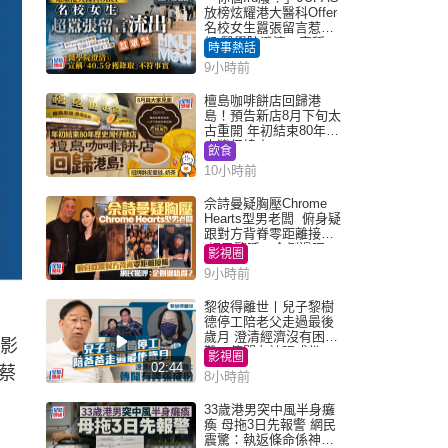
放榜炫耀港大醫科Offer
名校女生囂張留言惹眾
怒 醫學院澄清：宣稱
時事熱話
「40.5分獲錄取」不符事
9小時前
實｜Juicy叮
檀島咖啡餅店回歸港
島！預告新店8月下旬太
古重開 年初結束80年歷
史灣仔總店
飲食
10小時前
佘詩曼疑胸壓Chrome
Hearts型男老闆 俯身疑
跟對方背脊零距離接觸
網民驚呼：企側邊唔
影視圈
得？
9小時前
黎彼得離世丨兒子黎樹
德停工陪老父走過最後
歲月 澄清經濟沒有困
橫影
難：傳聞有誇張成份
影視圈
02:44
蔡
8小時前
33歲港男突中風半身癱
瘓 母拖3日先報警 網民
震驚：執返條命係神蹟