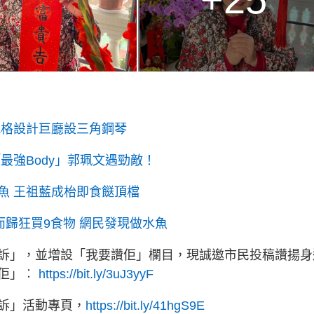
風格設計巨廳設三角鋼琴
最強Body」郭珮文遇勁敵！
魚 王祖藍成枱即食餸頂檔
而歸狂買9食物 網民發現做水魚
訴」，並增設「我要讚佢」欄目，現誠邀市民投稿讚揚身
讚佢」︰
https://bit.ly/3uJ3yyF
訴」活動專頁，
https://bit.ly/41hgS9E