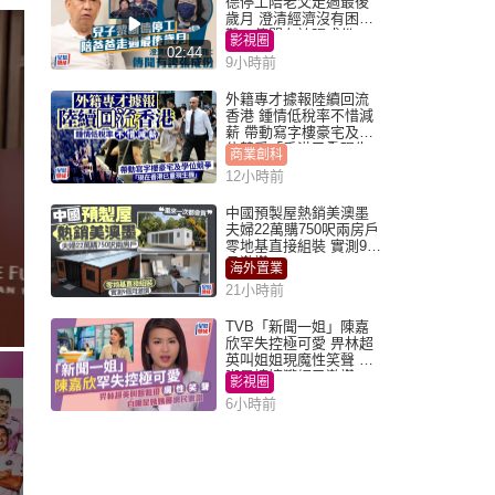
德停工陪老父走過最後
歲月 澄清經濟沒有困
難：傳聞有誇張成份
影視圈
02:44
9小時前
外籍專才據報陸續回流
香港 鍾情低稅率不惜減
薪 帶動寫字樓豪宅及學
位競爭「香港已重現生
商業創科
機」
12小時前
中國預製屋熱銷美澳墨
夫婦22萬購750呎兩房戶
零地基直接組裝 實測9個
月激讚
海外置業
21小時前
TVB「新聞一姐」陳嘉
欣罕失控極可愛 畀林超
英叫姐姐現魔性笑聲 自
嘲是姨姨獲網民激讚
影視圈
6小時前