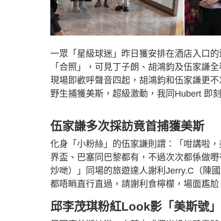
一眾「星級球迷」昨日獲安排在酒店入口的頭
「合照」，可見丁子朗、胡鴻鈞及伍家謙全程
現場即歡呼聲音四起，胡鴻鈞和伍家謙更不忘
野生捕獲美斯，超級激動，我同Hubert 
伍家謙多次採訪竟首捕獲美斯
化身「小粉絲」的伍家謙則謂：「咁講啦，
界盃、巴塞同巴黎都有，不過次次都係做嘢
炒哋）」同場的旅遊達人謝利Jerry.C
都唔睄直行直過，請謝利食檸檬，場面尷尬
邱李茂琪粉紅Look影「美斯號」