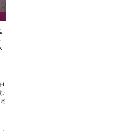
及
，
以
世
炒
眼尾