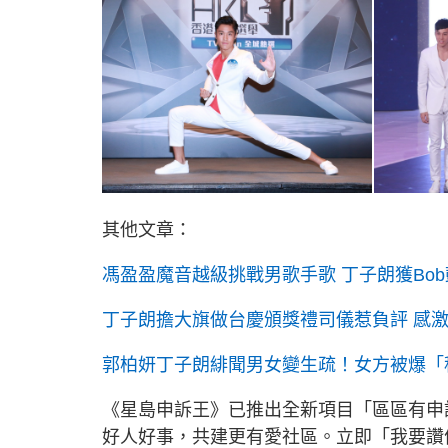
其他文章：
馮盈盈魔音越級挑戰男歌手歌 丁子朗獲Bo
丁子朗擔大旗做台慶頒獎禮司儀惹負評 感
郭柏妍丁子朗緋聞男女變生疏！女方被爆「
《星島申訴王》已推出全新項目「區區有申
好人好事，共建更有愛社區。立即「我要