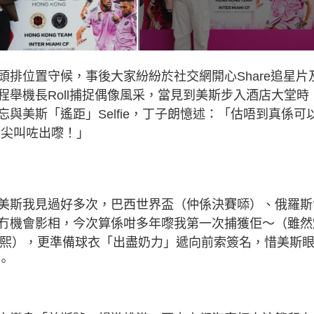
排位置守候，事後大家紛紛於社交網開心Share追星片
舉機長Roll捕捉偶像風采，當見到美斯步入酒店大堂時
與美斯「遙距」Selfie，丁子朗憶述：「估唔到真係可
即刻尖叫咗出嚟！」
美斯我見過好多次，巴西世界盃（仲係決賽𠻹）、俄羅斯
冇機會影相，今次算係咁多年嚟我第一次捕獲佢～（雖然
（陳國熙），更準備球衣「出盡奶力」遞向前索簽名，惜美斯
。