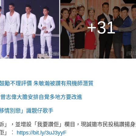
+31
b鼓勵不理評價 朱敏瀚被讚有飛機師潛質
激曾志偉大膽安排自覺多地方要改進
移情別戀」識靚仔歌手
訴」，並增設「我要讚佢」欄目，現誠邀市民投稿讚揚身
讚佢」︰
https://bit.ly/3uJ3yyF