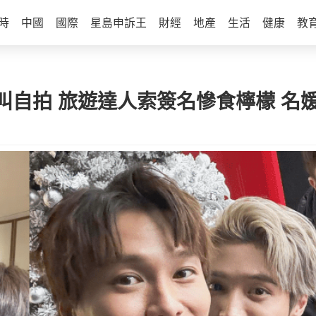
時
中國
國際
星島申訴王
財經
地產
生活
健康
教
叫自拍 旅遊達人索簽名慘食檸檬 名