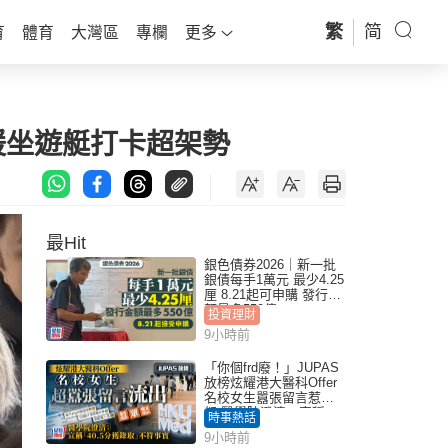
繁
简
育
體育
大灣區
專欄
更多
媛坐遊艇打卡超架勢
最Hit
銀色債券2026｜新一批
銀債每手1萬元 最少4.25
厘 8.21起可申購 發行金
額最多550億
投資理財
9小時前
「你個frd廢！」JUPAS
放榜炫耀港大醫科Offer
名校女生囂張留言惹眾
怒 醫學院澄清：宣稱
時事熱話
「40.5分獲錄取」不符事
9小時前
實｜Juicy叮