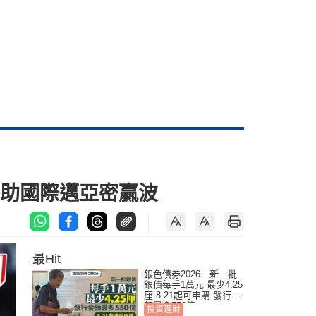
手助國際邁亞密贏波
最Hit
銀色債券2026｜新一批
銀債每手1萬元 最少4.25
厘 8.21起可申購 發行金
額最多550億
投資理財