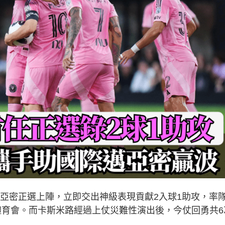
邁亞密正選上陣，立即交出神級表現貢獻2入球1助攻，率
體育會。而卡斯米路經過上仗災難性演出後，今仗回勇共6