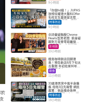
9小時前
「你個frd廢！」JUPAS
放榜炫耀港大醫科Offer
名校女生囂張留言惹眾
怒 醫學院澄清：宣稱
時事熱話
「40.5分獲錄取」不符事
9小時前
實｜Juicy叮
佘詩曼疑胸壓Chrome
Hearts型男老闆 俯身疑
跟對方背脊零距離接觸
網民驚呼：企側邊唔
影視圈
得？
10小時前
檀島咖啡餅店回歸港
島！預告新店8月下旬太
古重開 年初結束80年歷
史灣仔總店
飲食
11小時前
33歲港男突中風半身癱
瘓 母拖3日先報警 網民
震驚：執返條命係神蹟
隊於
自爆2個惡習｜Juicy叮
時事熱話
次
18小時前