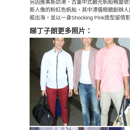
另因應美斯訪港，古董中式觀光帆船鴨靈號
斯人像的粉紅色帆船，其中溥儀眼鏡創辦人邱子傑
艇出海，並以一身Shocking Pink造型留
睇丁子朗更多照片：