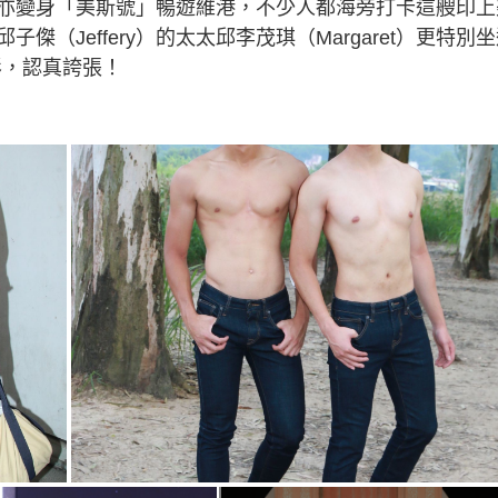
亦變身「美斯號」暢遊維港，不少人都海旁打卡這艘印上
（Jeffery）的太太邱李茂琪（Margaret）更特別
倩影，認真誇張！