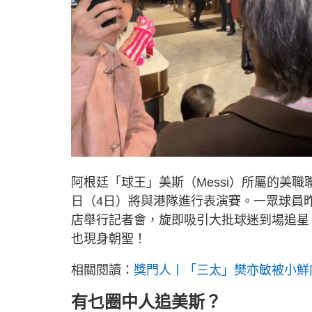
阿根廷「球王」美斯（Messi）所屬的美
日（4日）將與港隊進行表演賽。一眾球員昨
店舉行記者會，旋即吸引大批球迷到場追星，
也現身朝聖！
相關閱讀：
獎門人丨「三太」樊亦敏被小鮮
有乜圈中人追美斯？