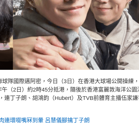
職聯球隊國際邁阿密，今日（3日）在香港大球場公開操練
午（2日）約2時45分抵港，隨後於香港富麗敦海洋公園
連丁子朗、胡鴻鈞（Hubert）及TVB前體育主播伍家謙
肉連環啜嘴冧到暈 呂慧儀腳擒丁子朗