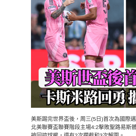
美斯踢完世界盃後，周三(5日)首次為國際
北美聯賽盃聯賽階段主場4:2擊敗聖路易斯
搶回控球權，還有2次攔截和3次解圍。