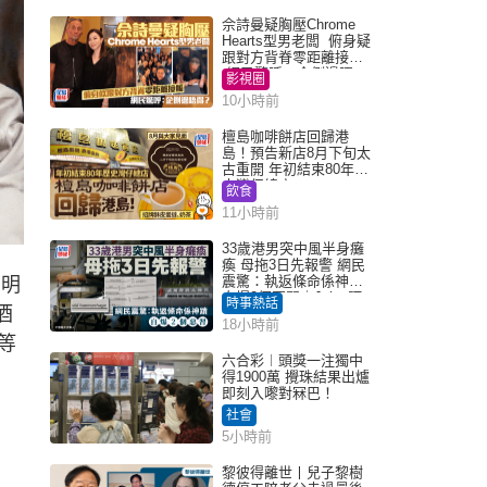
佘詩曼疑胸壓Chrome
Hearts型男老闆 俯身疑
跟對方背脊零距離接觸
網民驚呼：企側邊唔
影視圈
得？
10小時前
檀島咖啡餅店回歸港
島！預告新店8月下旬太
古重開 年初結束80年歷
史灣仔總店
飲食
11小時前
33歲港男突中風半身癱
瘓 母拖3日先報警 網民
震驚：執返條命係神蹟
，明
自爆2個惡習｜Juicy叮
時事熱話
酒
18小時前
等
六合彩︱頭獎一注獨中
得1900萬 攪珠結果出爐
即刻入嚟對冧巴！
社會
5小時前
黎彼得離世丨兒子黎樹