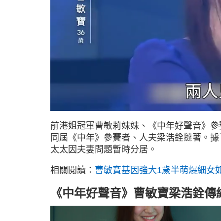
L
U
o
n
a
m
d
u
前港姐冠軍曹敏莉妹妹、《中年好聲音》參賽
e
t
d
e
:
同屆《中年》參賽者、人夫梁浩銓撻著。據
8
1
太太因夫妻問題暫時分居。
.
9
1
%
相關閱讀：
曹敏寶基因強大1歲半萌爆細女
《中年好聲音》曹敏寶梁浩銓傳