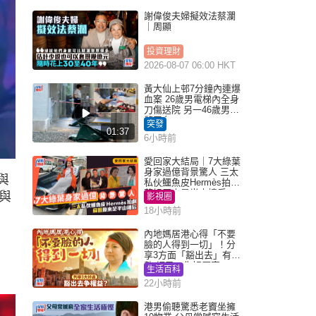
謝偉俊夫婦擬效法蔡瀾
｜周顯
投資理財
2026-08-07 06:00 HKT
黃大仙上邨7分鐘內連爆
血案 26歲男電梯內全身
刀傷送院 另一46歲男倒
斃平台
突發
01:37
6小時前
愛回家大結局｜7大綠葉
身家過億背景驚人 三太
與
私伙鱷魚皮Hermès拍劇
蘇姐原來是半山樓后
與
影視圈
18小時前
內地媽居港心得「不要
臉的人得到一切」！分
享3方面「豁出去」有著
數 網民：你好厲害
生活百科
22小時前
港男偷聽驚悉老竇坐擁