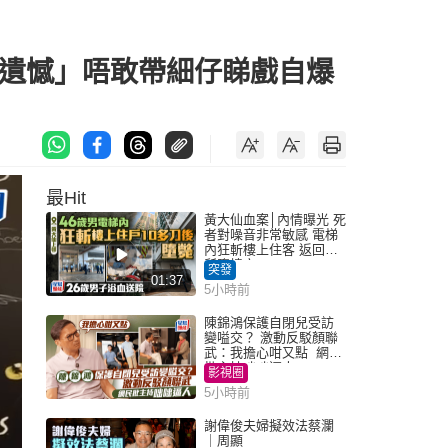
成遺憾」唔敢帶細仔睇戲自爆
最Hit
黃大仙血案│內情曝光 死
者對噪音非常敏感 電梯
內狂斬樓上住客 返回住
所墮樓亡
突發
01:37
5小時前
陳錦鴻保護自閉兒受訪
變嗌交？ 激動反駁顏聯
武：我擔心咁又點 網民
批主持咄咄逼人
影視圈
5小時前
謝偉俊夫婦擬效法蔡瀾
｜周顯