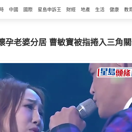
時
中國
國際
星島申訴王
財經
地產
生活
健康
教
懷孕老婆分居 曹敏寶被指捲入三角關