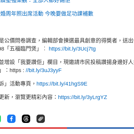
大讚堅強樂觀：全部人都好錫佢
結婚周年照出席活動 今晚要做足功課補數
是公價問卷調查，編輯部會揀選最具創意的得奬者，送出
198「五福臨門煲」︰
https://bit.ly/3Ucj7tg
並增設「我要讚佢」欄目，現邀請市民投稿讚揚身邊好人
ttps :
//bit.ly/3uJ3yyF
訴」活動專頁，
https://bit.ly/41hgS9E
即更新，瀏覽更精彩內容：
https://bit.ly/3yLrgYZ