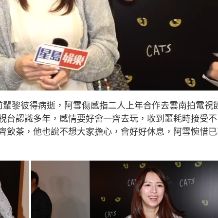
前輩黎彼得病逝，阿雪傷感指二人上年合作去雲南拍電視
視台認識多年，感情要好會一齊去玩，收到噩耗時接受不
齊飲茶，他也說不想大家擔心，會好好休息，阿雪惋惜已