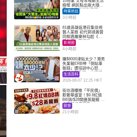
10物業 父母常喊窮生活
極慳 網民點出兩大隱
憂：未必是隱形富豪｜
時事熱話
Juicy叮
3小時前
81歲高雄返港召集佳視
藝人茶敘 初代郭靖黃蓉
同框遇羅樂林勾起《神
鵰俠侶》回憶殺
影視圈
4小時前
嫌$8000津貼太少？港男
失業報ERB呻「倒貼車
飯錢」遭培訓中心怒轟
網民幽默教路：揀呢類
生活百科
課程唔會蝕...
2026-08-07 12:25 HKT
街坊酒樓推「平民價」
歎奢華盛宴！$9.8紅燒
BB鴿/$28開邊蒸龍蝦 3
大晚餐超值優惠
飲食
21小時前