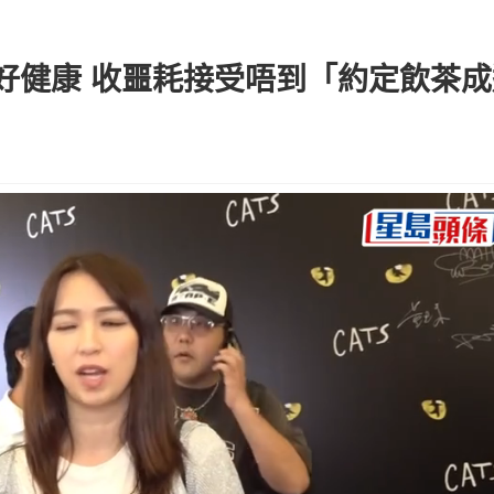
好健康 收噩耗接受唔到「約定飲茶