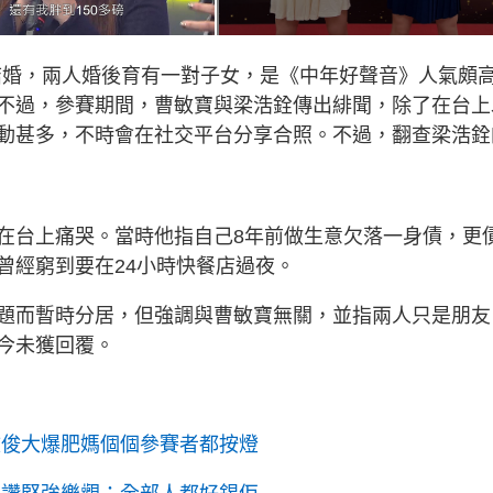
生結婚，兩人婚後育有一對子女，是《中年好聲音》人氣頗
不過，參賽期間，曹敏寶與梁浩銓傳出緋聞，除了在台上
動甚多，不時會在社交平台分享合照。不過，翻查梁浩銓
在台上痛哭。當時他指自己8年前做生意欠落一身債，更
曾經窮到要在24小時快餐店過夜。
題而暫時分居，但強調與曹敏寶無關，並指兩人只是朋友
今未獲回覆。
文俊大爆肥媽個個參賽者都按燈