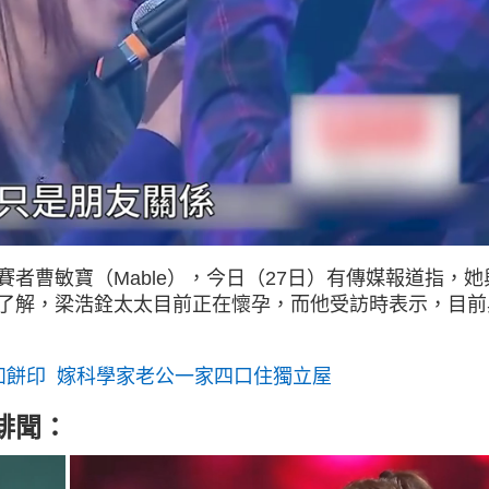
者曹敏寶（Mable），今日（27日）有傳媒報道指，她
了解，梁浩銓太太目前正在懷孕，而他受訪時表示，目前
如餅印 嫁科學家老公一家四口住獨立屋
緋聞：