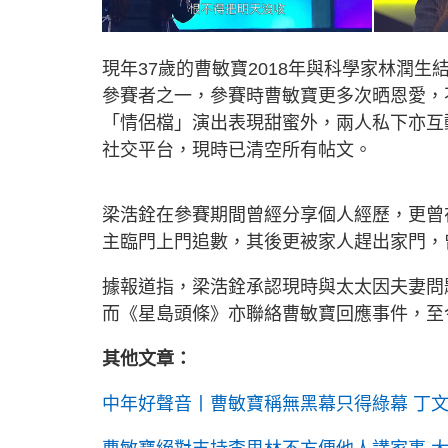
現年37歲的曹敏寶2018年與科學家林潤
參賽者之一，參賽時曹敏寶更多次晒恩愛，
「情侶檔」演出表現甜蜜外，兩人私下亦互
社交平台，現時已清空所有帖文。
梁浩銓在參賽期間曾經分享個人經歷，更曾
主臨門上門追數，其後更被家人趕出家門，
據報道指，梁浩銓承認現時與太太因夫妻問
而《星島頭條》亦聯絡曹敏寶回應事件，至
其他文章：
中年好聲音丨曹敏寶稱無黑幕只得綠幕 丁