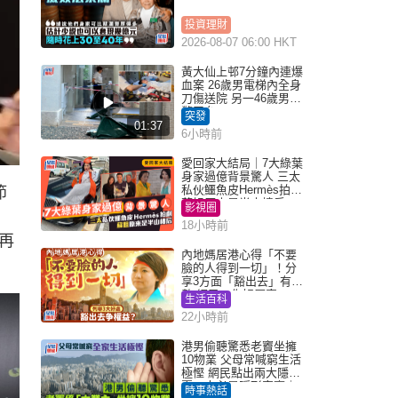
投資理財
2026-08-07 06:00 HKT
黃大仙上邨7分鐘內連爆
血案 26歲男電梯內全身
刀傷送院 另一46歲男倒
斃平台
突發
01:37
6小時前
愛回家大結局｜7大綠葉
身家過億背景驚人 三太
私伙鱷魚皮Hermès拍劇
節
蘇姐原來是半山樓后
影視圈
18小時前
再
內地媽居港心得「不要
臉的人得到一切」！分
享3方面「豁出去」有著
數 網民：你好厲害
生活百科
22小時前
港男偷聽驚悉老竇坐擁
10物業 父母常喊窮生活
極慳 網民點出兩大隱
憂：未必是隱形富豪｜
時事熱話