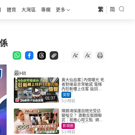
繁
简
育
體育
大灣區
專欄
更多
係
最Hit
黃大仙血案│內情曝光 死
者對噪音非常敏感 電梯
內狂斬樓上住客 返回住
所墮樓亡
突發
01:37
5小時前
陳錦鴻保護自閉兒受訪
變嗌交？ 激動反駁顏聯
武：我擔心咁又點 網民
批主持咄咄逼人
影視圈
5小時前