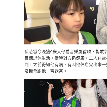
L
U
o
n
a
m
d
u
孫慧雪今晚攜9歲大仔看音樂劇首映，對於
e
t
d
e
:
目講退休生活，當時對方仍健康，二人在電
1
5
.
到，之前得知他有病，有叫他休息完出來一
7
9
沒機會跟他一齊飲茶。
%