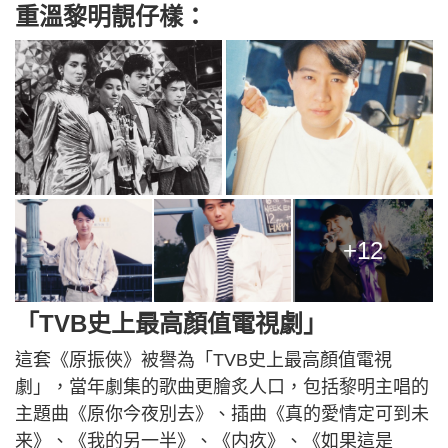
重溫黎明靚仔樣：
+12
「TVB史上最高顏值電視劇」
這套《原振俠》被譽為「TVB史上最高顏值電視
劇」，當年劇集的歌曲更膾炙人口，包括黎明主唱的
主題曲《原你今夜別去》、插曲《真的愛情定可到未
来》、《我的另一半》、《内疚》、《如果這是