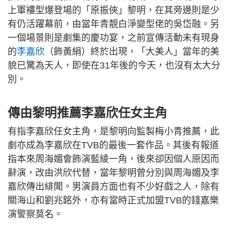
上軍褸型爆登場的「原振俠」黎明，在其旁邊則是少
有仍活躍幕前，由當年青靚白淨變型佬的吳岱融。另
一個場景則是劇集的慶功宴，之前宣傳活動未有現身
的
李嘉欣
（飾黃絹）終於出現，「大美人」當年的美
貌已驚為天人，即使在31年後的今天，也沒有太大分
別。
傳由黎明推薦李嘉欣任女主角
有指李嘉欣任女主角，是黎明向監製梅小青推薦，此
劇亦成為李嘉欣在TVB的最後一套作品。其後有報道
指本來周海媚會飾演藍綾一角，後來卻因個人原因而
辭演，改由洪欣代替，當年黎明曾分別與周海媚及李
嘉欣傳出緋聞。男演員方面也有不少好戲之人，除有
關海山和劉兆銘外，亦有當時正式加盟TVB的錢嘉樂
演警察莫名。