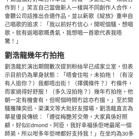
作到！」笑言自己當做新人一樣與不同創作人合作，
會聽公司話推出合適作品，並以新歌《綻放》重申自
己唱歌的追求：「我以前好冇信心，開呢個騷、想唱
歌，就有返唱歌嘅勇氣，我想唱一首歌代表我唔
驚！」
劉浩龍幾年冇拍拖
劉浩龍於演出期間數次提到粉絲早已成家立室，但表
示目前仍為單身狀態：「唔會住啦，未拍拖！（有沒
有人追你？）我都唔出街！（擇偶條件？）冇條件，
而家過得好舒服！（多久沒拍拖？）幾年冇拍拖，他
朝一定有機會有，但呢個時間冇諗亦冇搵。」至於開
騷獲陳奕迅、梁漢文等大批好友撐場，劉浩龍直言為
華星優良傳統：「遵從梅艷芳交帶，大家真係好照
顧，好似Edmond、阿臣，我好幸福係佢哋最尾一個
師弟，所以咁多年佢哋都好支持我！」在坐均為30多