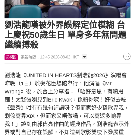
Loaded
:
Unmute
5.43%
劉浩龍嘆被外界誤解定位模糊 台
上慶祝50歲生日 單身多年無問題
繼續搏殺
更新時間：12:45 2026-08-02 HKT
影視圈
劉浩龍《UNITED IN HEARTS劉浩龍2026》演唱會
昨晚（1日）於麥花臣場館舉行，他演唱《Mr.
Wrong》後，於台上分享指：「唔好意思，有啲甩
轆！太緊張喇見到Eric Kwok，係賴你㗎！好似去咗
《聲秀》咁有冇幾句評語呀？佢而家好少寫歌畀我，
剩係寫畀XiX，但而家又唔做喎，可以寫返多啲畀
我！」談到由郭偉亮作曲的經典作品，劉浩龍表示外
界或對自己存在誤解，不知道到歌影雙棲下發展重