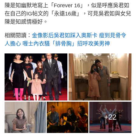
陳是知幽默地寫上「Forever 16」，似是呼應吳君如
在自己的IG帖文的「永遠16歲」，可見吳君如與女兒
陳是知感情極好。
相關閱讀：
金像影后吳君如踩入奧斯卡 瘦到見骨令
人擔心 喱士內衣騷「排骨胸」招呼攻美男神
+22