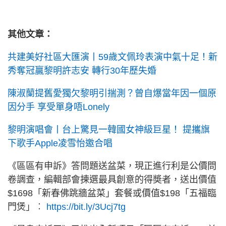
其他文章：
共建美好社區大匯演丨59歲文佩玲表演中氣十足！新
秀奪冠贏黎明許志安 轉行30年歷失婚
陳淑蘭提舊愛獨欠黎明引揣測？曾自爆當年因一個原
因分手 享受單身唔Lonely
黎明演唱會丨台上驚見一韓國女神級巨星！ 提攜旗
下歌手Apple凌雪怡邀合唱
《區區有申訴》答問題送盆菜，現正進行利是公價問
卷調查，編輯部會揀選最具創意的得奬者，送出價值
$1698「新春佛跳牆盆菜」套餐或價值$198「五福臨
門煲」︰
https://bit.ly/3Ucj7tg