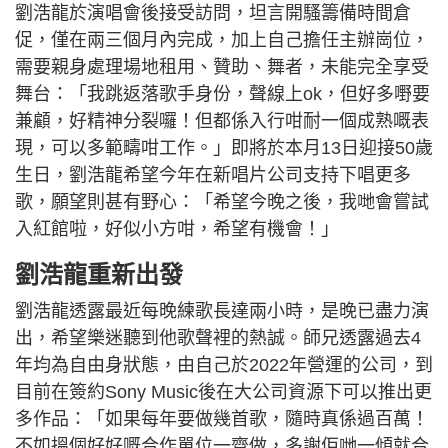
劉浩龍於演唱會後接受訪問，坦言開騷籌備時間倉
促，僅在兩三個月內完成，加上自己擔任主辦崗位，
需要親身處理場地租用、贊助、舞者，未能完全享受
舞台：「我跳返落歌手身份，聲線上ok，但好多嘢要
兼顧，好精神分裂囉！但都係入行咁耐一個成熟嘅表
現，可以多範疇咁工作。」即將於本月13日迎接50歲
生日，劉浩龍希望今年在新唱片公司支持下唱更多
歌，願望則甚有野心：「希望今晚之後，我哋會嘗試
入紅館啦，好似小方咁，希望有機會！」
劉浩龍重新出發
劉浩龍透露最近每晚練歌長達兩小時，是晚已盡力演
出，希望樂迷聽到他歌聲裡的熱誠。師兄透露過去4
年均為自由身狀態，由自己於2022年營運的公司，到
目前在簽約Sony Music後在大公司資源下可以推出更
多作品：「如果每年要做幾首歌，隨時真係過百萬！
不如搵個好好嘅合作單位一齊做，多謝佢哋一傾就合