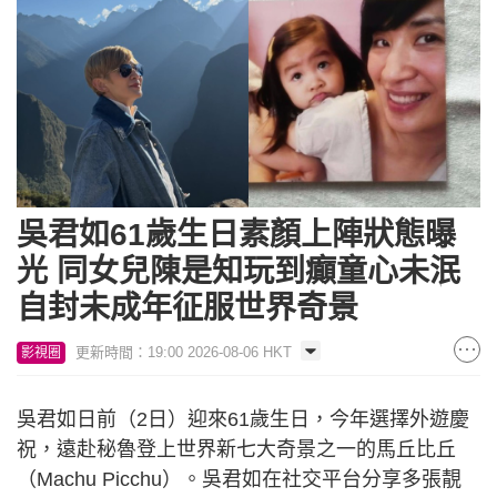
吳君如61歲生日素顏上陣狀態曝
光 同女兒陳是知玩到癲童心未泯
自封未成年征服世界奇景
更新時間：19:00 2026-08-06 HKT
影視圈
吳君如日前（2日）迎來61歲生日，今年選擇外遊慶
祝，遠赴秘魯登上世界新七大奇景之一的馬丘比丘
（Machu Picchu）。吳君如在社交平台分享多張靚