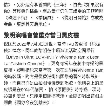
情》，另外還有李香蘭的《三年》、白光《如果沒有
你》等經典作插曲，至於當年仍叫王靖雯的王菲所唱
《執迷不悔》、《季候風》、《從明日開始》亦成為
金曲，奠定其天后地位。
黎明演唱會曾重穿當日黑皮褸
倪匡於2022年7月3日逝世，當時TVB曾重播《原振
俠》悼念，同年底黎明在中環海濱活動空間舉行
《Drive In Ultra: LOVFINITY Vivienne Tam x Leon
Lai Fashion Concert》，更身穿當年在劇中穿過的黑
皮褸。黎明指原來當年第一次在紐約看Vivienne Tam
的時裝騷，對方是從香港衝出國際的著名時裝設計
師，而自己亦是由拍劇慢慢走到唱歌，他稱身上的黑
皮褸是在90年代購買， 拍《原振俠》時穿過，現時
衫鈕也變黑，只能用擦膠擦乾淨，並隨即唱出該劇主
題曲《願你今夜別離去》。