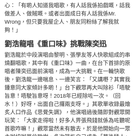
心：「有啲人知道我唱歌，有人話我係拍戲嘅，話我
做差人、做賊嘅。或者出面成日有人話我係Mr.
Wrong，但只要我屋企人、朋友同粉絲了解我就
夠！」
劉浩龍唱《重口味》挑戰陳奕迅
劉浩龍於中段演唱由黎明、張學友等人快歌組成的串
燒翻唱歌，其中有《重口味》一曲，在台下首排的原
唱者陳奕迅面前演唱，成為一大挑戰。在一輪快歌
後，劉浩龍一邊喘息、一邊笑言：「又講嘢？其實我
鍾意同大家傾計多啲！」台下觀眾再大叫除衫「唔駛
旨意！唔駛旨意呀！2018年已經除咗一次。（回
水！）好呀，出面自己攞兩支呀。」其歌單收錄最燴
炙人口作品《思覺失調》，他演唱過後隨即對觀眾開
玩笑：「大家走得啦！好多人畀張飛錢就係為咗聽呢
首歌咋嘛！」觀眾當然未有散去，於是他開始向一眾