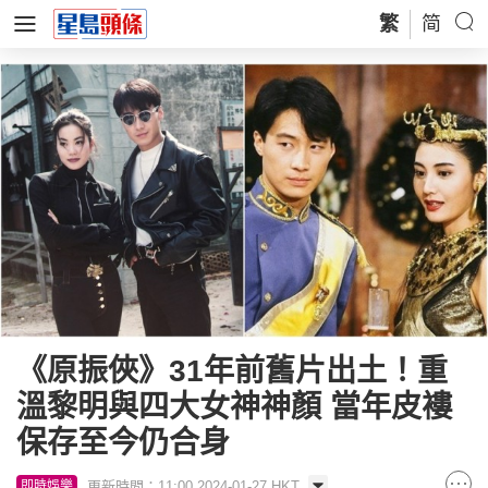
繁
简
《原振俠》31年前舊片出土！重
溫黎明與四大女神神顏 當年皮褸
保存至今仍合身
更新時間：11:00 2024-01-27 HKT
即時娛樂