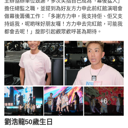
主辦協辦單位致謝，多次笑指自己成為「幕後猛人」
擔任總監之職，並提到為好友方力申此前紅館演唱會
做幕後籌備工作：「多謝方力申，我支持佢、佢又支
持返我，呢啲咪好朋友囉！方力申去完紅館，可能我
都會去呢！」旋即引起觀眾歡呼甚為期待。
+6
劉浩龍50歲生日