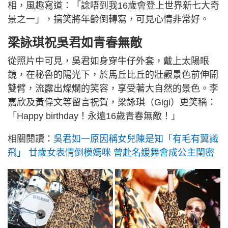
相，風趣寫道：「諗唔到我16歲會登上世界新七大奇
景之一」，搞笑將年齡倒轉寫，可見心情非常好。
梁詠琪祝吳君如青春無敵
從照片中可見，吳君如身穿牛仔外套，戴上太陽眼
鏡，在秘魯的陽光下，於馬丘比丘的壯觀景色前伸開
雙臂，流露出燦爛的笑容，享受著大自然的景色。李
嘉欣及黃偉文等留言祝賀，梁詠琪（Gigi）更笑稱：
「Happy birthday！永遠16歲青春無敵！」
相關閱讀：
吳君如一原因稱女兒陳是知「有毛有翼識
飛」 廿歲女表情倒模媽咪 曾赴名媛舞會成公主閨密