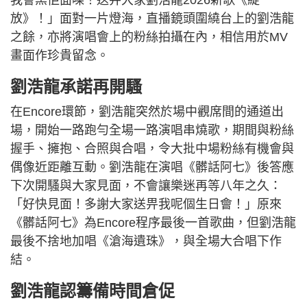
我會黑佢面㗎！送畀大家劉浩龍2026新歌《綻
放》！」面對一片燈海，直播鏡頭圍繞台上的劉浩龍
之餘，亦將演唱會上的粉絲拍攝在內，相信用於MV
畫面作珍貴留念。
劉浩龍承諾再開騷
在Encore環節，劉浩龍突然於場中觀席間的通道出
場，開始一路跑勻全場一路演唱串燒歌，期間與粉絲
握手、擁抱、合照與合唱，令大批中場粉絲有機會與
偶像近距離互動。劉浩龍在演唱《髒話阿七》後答應
下次開騷與大家見面，不會讓樂迷再等八年之久：
「好快見面！多謝大家送畀我呢個生日會！」原來
《髒話阿七》為Encore程序最後一首歌曲，但劉浩龍
最後不捨地加唱《滄海遺珠》，與全場大合唱下作
結。
劉浩龍認籌備時間倉促