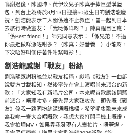
鳴謝過後，陳國坤、黃伊汶兒子陳真手捧巨型漢堡
包，到台上為將於8月13日迎接50歲生日的劉浩龍慶
祝。劉浩龍表示二人關係遠不止叔侄，曾一起到日本
去旅行時做室友：「我哋係咩呀？」陳真醒目回應：
「係Best friend！」師兄同意表示：「係兄弟！不過
你最近做咩漲咗咁多？（陳真：好營養！）小龍呀，
下次唔好叫個仔著件咁緊嘅衫！」
劉浩龍感謝「戰友」粉絲
劉浩龍感謝粉絲並以戰友相稱，獻唱《戰友》一曲訴
說雙方廿載相知，然後率先在會上演唱尚未派台的新
歌：「大家知我有新唱片公司，本來呢首歌應該開騷
前派台，唔理咁多，優先畀大家聽咗先！頭先嘅《戰
友》係我一路同粉絲溝通嘅橋樑，希望呢隻歌未來成
為我哋一齊大合唱嘅歌。我想大家打開手機上嘅燈，
我會拍埋MV，如果畀我發現有人齋拍片、唔著燈，