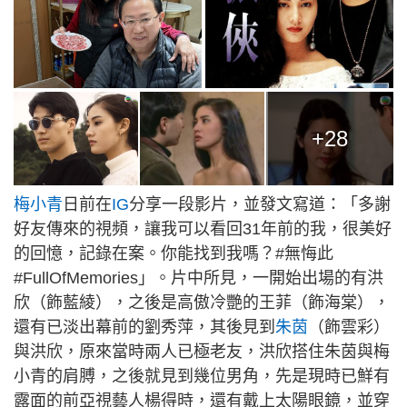
+28
梅小青
日前在
IG
分享一段影片，並發文寫道：「多謝
好友傳來的視頻，讓我可以看回31年前的我，很美好
的回憶，記錄在案。你能找到我嗎？#無悔此
#FullOfMemories」。片中所見，一開始出場的有洪
欣（飾藍綾），之後是高傲冷艷的王菲（飾海棠），
還有已淡出幕前的劉秀萍，其後見到
朱茵
（飾雲彩）
與洪欣，原來當時兩人已極老友，洪欣搭住朱茵與梅
小青的肩膊，之後就見到幾位男角，先是現時已鮮有
露面的前亞視藝人楊得時，還有戴上太陽眼鏡，並穿