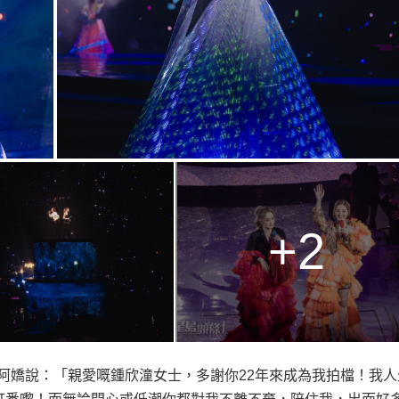
+2
阿嬌說：「親愛嘅鍾欣潼女士，多謝你
22
年來成為我拍檔！我人