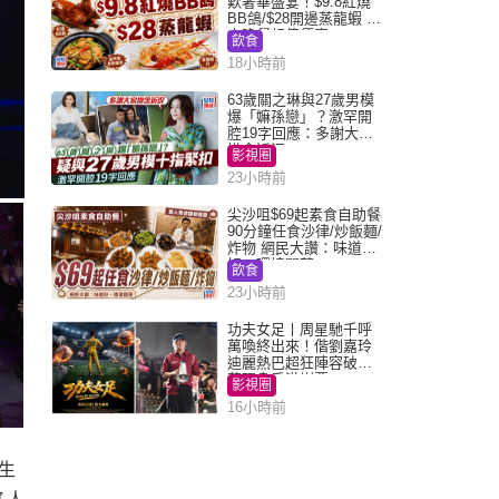
歎奢華盛宴！$9.8紅燒
BB鴿/$28開邊蒸龍蝦 3
大晚餐超值優惠
飲食
18小時前
63歲關之琳與27歲男模
爆「嫲孫戀」？激罕開
腔19字回應：多謝大家
掛念近況
影視圈
23小時前
尖沙咀$69起素食自助餐
90分鐘任食沙律/炒飯麵/
炸物 網民大讚：味道
好，環境闊落
飲食
23小時前
功夫女足丨周星馳千呼
萬喚終出來！偕劉嘉玲
迪麗熱巴超狂陣容破天
荒現身香港謝票
影視圈
16小時前
生