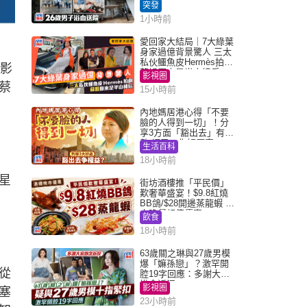
所墮樓亡
突發
1小時前
愛回家大結局｜7大綠葉
身家過億背景驚人 三太
私伙鱷魚皮Hermès拍劇
橫影
蘇姐原來是半山樓后
影視圈
蔡
15小時前
內地媽居港心得「不要
臉的人得到一切」！分
享3方面「豁出去」有著
數 網民：你好厲害
生活百科
18小時前
星
街坊酒樓推「平民價」
歎奢華盛宴！$9.8紅燒
BB鴿/$28開邊蒸龍蝦 3
大晚餐超值優惠
飲食
18小時前
63歲關之琳與27歲男模
爆「嫲孫戀」？激罕開
從
腔19字回應：多謝大家
掛念近況
影視圈
塞
23小時前