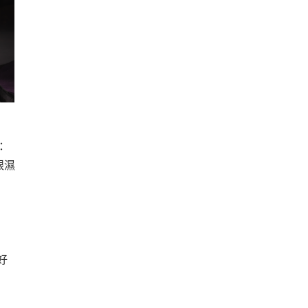
：
眼濕
好