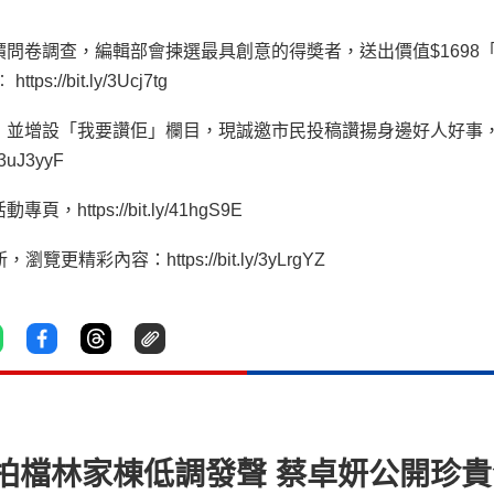
價問卷調查，編輯部會揀選最具創意的得奬者，送出價值
$1698
︰
https://bit.ly/3Ucj7tg
，並增設「我要讚佢」欄目，現誠邀市民投稿讚揚身邊好人好事
y/3uJ3yyF
活動專頁，
https://bit.ly/41hgS9E
新，瀏覽更精彩內容：
https://bit.ly/3yLrgYZ
拍檔林家棟低調發聲 蔡卓妍公開珍