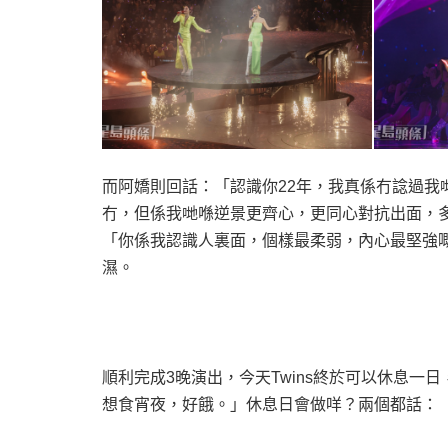
而阿嬌則回話：「認識你
22
年，我真係冇諗過我
冇，但係我哋喺逆景更齊心，更同心對抗出面，
「你係我認識人裏面，個樣最柔弱，內心最堅強
濕。
順利完成
3
晚演出，今天
Twins
終於可以休息一日
想食宵夜，好餓。」休息日會做咩？兩個都話：