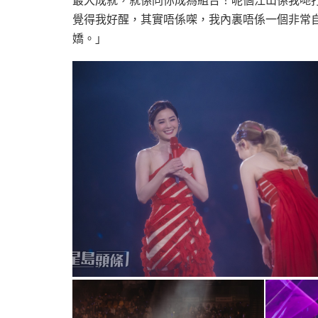
最大成就，就係同你成為組合！呢個江山係我哋
覺得我好醒，其實唔係㗎，我內裏唔係一個非常
嬌。」