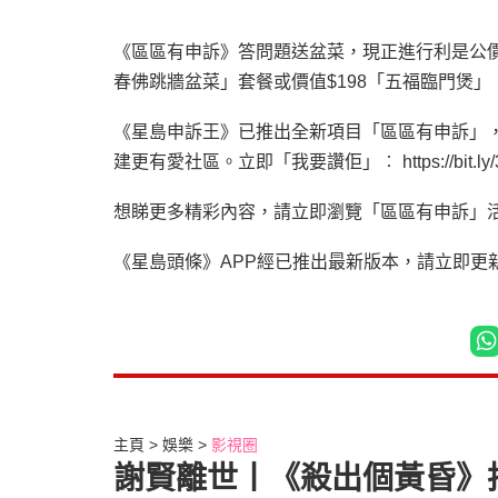
《區區有申訴》答問題送盆菜，現正進行利是公
春佛跳牆盆菜」套餐或價值
$198
「五福臨門煲」
《星島申訴王》已推出全新項目「區區有申訴」
建更有愛社區。立即「我要讚佢」︰
https://bit.l
想睇更多精彩內容，請立即瀏覽「區區有申訴」
《星島頭條》
APP
經已推出最新版本，請立即更
主頁
娛樂
影視圈
謝賢離世丨《殺出個黃昏》