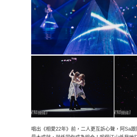
唱出《相愛
22
年》前，二人更互訴心聲，阿
Sa
跟