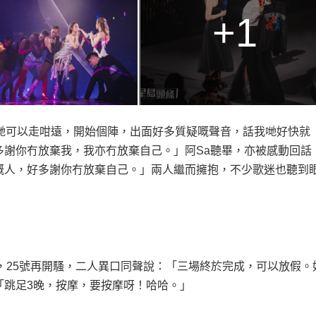
+1
哋可以走咁遠，開始個陣，出面好多質疑嘅聲音，話我哋好快就
多謝你冇放棄我，我亦冇放棄自己。」阿
Sa
聽畢，亦被感動回話
嘅人，好多謝你冇放棄自己。」兩人繼而擁抱，不少歌迷也聽到
，
25
號再開騷，二人異口同聲說：「三場終於完成，可以放假。
「跳足
3
晚，按摩，要按摩呀！哈哈。」