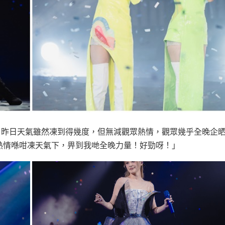
，昨日天氣雖然凍到得幾度，但無減觀眾熱情，觀眾幾乎全晚企
熱情喺咁凍天氣下，畀到我哋全晚力量！好勁呀！」