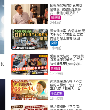
陳錦鴻保護自閉兒訪問
變嗌交 激動炮轟顏聯
武：我擔心咁又點？ 網
民：主持咄咄逼人
影視圈
2小時前
黃大仙血案│內情曝光 死
者對噪音非常敏感 電梯
內狂斬樓上住客 返回住
所墮樓亡
突發
1小時前
愛回家大結局｜7大綠葉
身家過億背景驚人 三太
私伙鱷魚皮Hermès拍劇
晒起
蘇姐原來是半山樓后
影視圈
15小時前
內地媽居港心得「不要
臉的人得到一切」！分
享3方面「豁出去」有著
數 網民：你好厲害
生活百科
18小時前
街坊酒樓推「平民價」