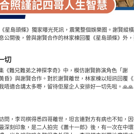
被《星島頭條》獨家曝光死訊，震驚整個娛樂圈。謝賢縱
息公開後，曾與謝賢合作的林家棟回覆《星島頭條》外，
一切
續集《難兄難弟之神探李奇》中，模仿謝賢飾演角色「謝
黃昏》與謝賢合作。對於謝賢離世，林家棟以短訊回覆《
唔適合講太多嘢，留待佢屋企人安排好一切先啦。🙏🙏
訪問，李司棋得悉四哥離世，坦言連對方有病也不知，因
最深刻印象，是二人拍完《蕭十一郎》後，有一次在中環