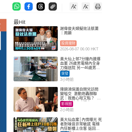
最Hit
謝偉俊夫婦擬效法蔡瀾
｜周顯
投資理財
2026-08-07 06:00 HKT
黃大仙上邨7分鐘內連爆
血案 26歲男電梯內全身
刀傷送院 另一46歲男倒
斃平台
突發
3小時前
陳錦鴻保護自閉兒訪問
變嗌交 激動炮轟顏聯
武：我擔心咁又點？ 網
民：主持咄咄逼人
影視圈
2小時前
黃大仙血案│內情曝光 死
者對噪音非常敏感 電梯
內狂斬樓上住客 返回住