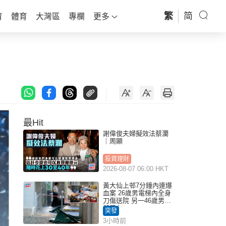
繁
简
育
體育
大灣區
專欄
更多
最Hit
謝偉俊夫婦擬效法蔡瀾
｜周顯
投資理財
2026-08-07 06:00 HKT
黃大仙上邨7分鐘內連爆
血案 26歲男電梯內全身
刀傷送院 另一46歲男倒
斃平台
突發
3小時前