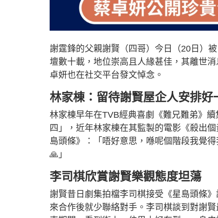
謝霆鋒的父親謝賢（四哥）今日（20日）
壇數十載，地位崇高且人緣甚佳，其離世消
卓妍也在社交平台發文悼念。
林家棟：
留待謝賢屋企人安排好
林家棟早年在TVB經典喜劇《難兄難弟》
四」，近年林家棟在其監製的電影《殺出個
島頭條》：「唔好意思，喺呢個階段我覺得我
🙏」
李司棋欣賞謝賢樂觀態度坦蕩
謝賢昔日劇集拍檔李司棋接受《星島頭條》
來合作後就少聯絡對手。李司棋談到對謝賢