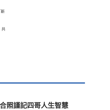
「新
，共
貴合照謹記四哥人生智慧