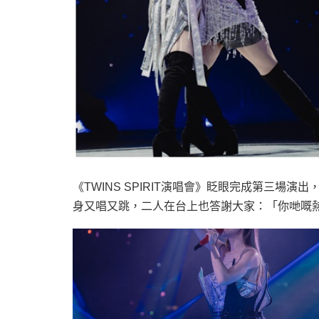
《
TWINS SPIRIT
演唱會》眨眼完成第三場演出
身又唱又跳，二人在台上也答謝大家：「你哋嘅