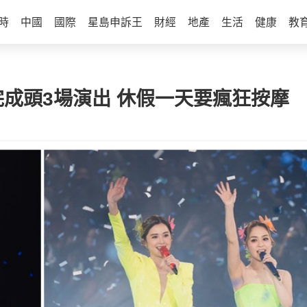
時
中國
國際
星島申訴王
財經
地產
生活
健康
教
順利完成頭3場演出 休假一天要瘋狂按摩