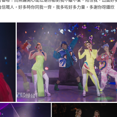
打番嚟！而無論開心或低潮你都對我不離不棄，陪住我，出面好
自信嘅人，好多時你同我一齊，我多咗好多力量，多謝你呀鍾欣