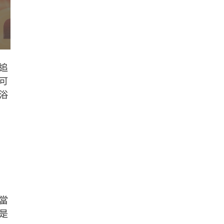
追
可
浴
當
是