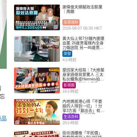
謝偉俊夫婦擬效法蔡瀾
｜周顯
投資理財
2026-08-07 06:00 HKT
黃大仙上邨7分鐘內連爆
血案 26歲男電梯內全身
刀傷送院 另一46歲男倒
斃平台
突發
4小時前
愛回家大結局｜7大綠葉
身家過億背景驚人 三太
私伙鱷魚皮Hermès拍劇
蘇姐原來是半山樓后
影視圈
情
16小時前
忘
內地媽居港心得「不要
臉的人得到一切」！分
享3方面「豁出去」有著
數 網民：你好厲害
生活百科
級品
20小時前
街坊酒樓推「平民價」