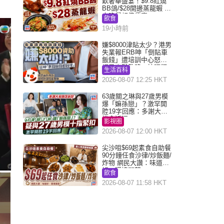
歎奢華盛宴！$9.8紅燒
BB鴿/$28開邊蒸龍蝦 3
大晚餐超值優惠
飲食
19小時前
嫌$8000津貼太少？港男
失業報ERB呻「倒貼車
飯錢」遭培訓中心怒轟
網民幽默教路：揀呢類
生活百科
課程唔會蝕...
2026-08-07 12:25 HKT
63歲關之琳與27歲男模
爆「嫲孫戀」？激罕開
腔19字回應：多謝大家
掛念近況
影視圈
2026-08-07 12:00 HKT
尖沙咀$69起素食自助餐
90分鐘任食沙律/炒飯麵/
炸物 網民大讚：味道
好，環境闊落
飲食
2026-08-07 11:58 HKT