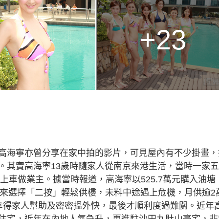
+23
高海寧亦曾分享在家中拍的影片，可見屋內有不少掛畫，
。其實高海寧13歲時隨家人從南京來港生活，當時一家
上車做業主。據當時報道，高海寧以525.7萬元購入油塘
單位，本來選擇「二按」輕鬆供樓，未料中途遇上危機，月供逾2
幸得家人幫助及密密搵外快，最後才順利度過難關。近年
住宅，近年在內地人氣急升，更進駐沙田九肚山豪宅，非