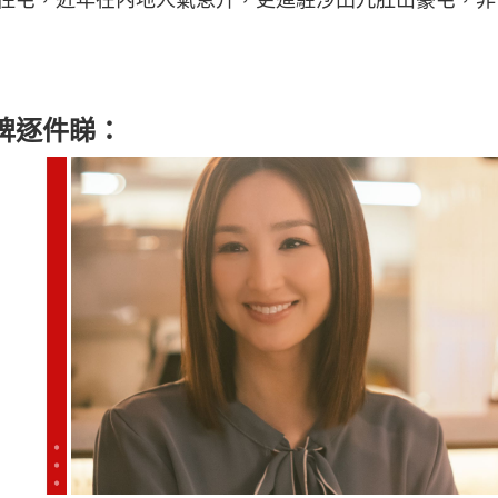
牌逐件睇
：