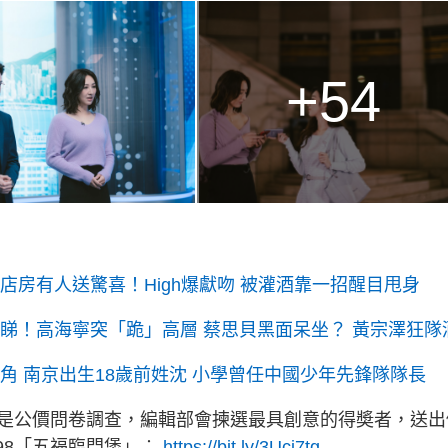
+54
店房有人送驚喜！High爆獻吻 被灌酒靠一招醒目甩身
個睇！高海寧突「跪」高層 蔡思貝黑面呆坐？ 黃宗澤狂隊
角 南京出生18歲前姓沈 小學曾任中國少年先鋒隊隊長
是公價問卷調查，編輯部會揀選最具創意的得奬者，送出
198「五福臨門煲」︰
https://bit.ly/3Ucj7tg