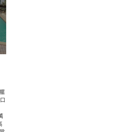
擺
五口
萬
高
常