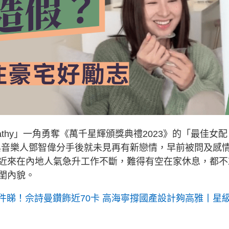
athy」一角勇奪《萬千星輝頒獎典禮2023》的「最佳女配
年與音樂人鄧智偉分手後就未見再有新戀情，早前被問及感
近來在內地人氣急升工作不斷，難得有空在家休息，都不
閨內貌。
件睇！佘詩曼鑽飾近70卡 高海寧撐國產設計夠高雅丨星