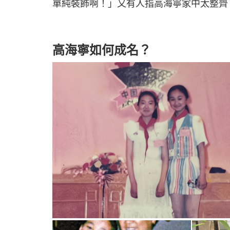
單純裝飾啊！」又有人指高海寧家中太整齊
高海寧如何成名？