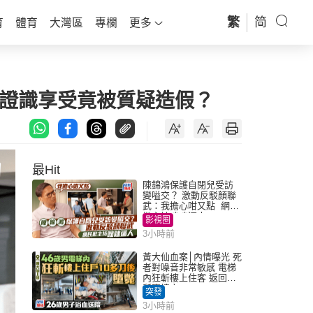
繁
简
育
體育
大灣區
專欄
更多
物證識享受竟被質疑造假？
最Hit
陳錦鴻保護自閉兒受訪
變嗌交？ 激動反駁顏聯
武：我擔心咁又點 網民
批主持咄咄逼人
影視圈
3小時前
黃大仙血案│內情曝光 死
者對噪音非常敏感 電梯
內狂斬樓上住客 返回住
所墮樓亡
突發
3小時前