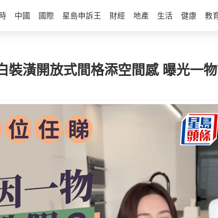
時
中國
國際
星島申訴王
財經
地產
生活
健康
教
白裝潢開放式間格添空間感 曝光一