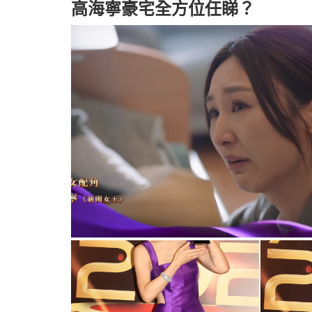
高海寧豪宅全方位任睇？