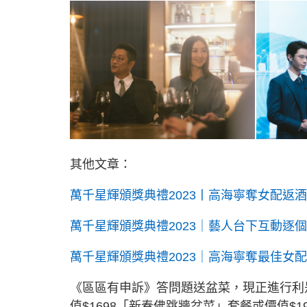
其他文章：
萬千星輝頒獎典禮2023丨高海寧奪女配返酒
萬千星輝頒獎典禮2023｜藝人台下互動逐
萬千星輝頒獎典禮2023｜高海寧奪最佳女配
《區區有申訴》答問題送盆菜，現正進行利
值$1698「新春佛跳牆盆菜」套餐或價值$