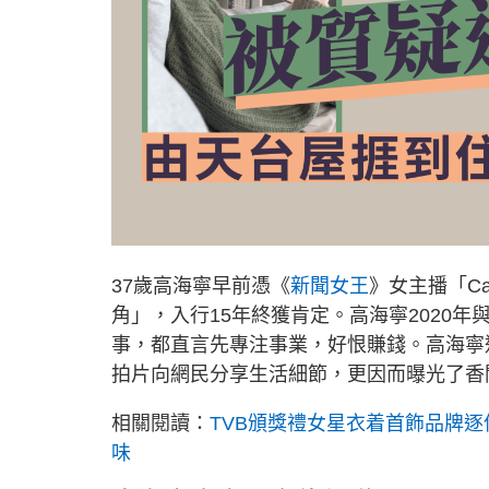
37歲高海寧早前憑《
新聞女王
》女主播「C
角」，入行15年終獲肯定。高海寧2020
事，都直言先專注事業，好恨賺錢。高海寧
拍片向網民分享生活細節，更因而曝光了香
相關閱讀：
TVB頒獎禮女星衣着首飾品牌逐
味