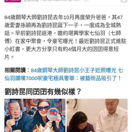
84歲鋼琴大師劉詩昆去年10月再度榮升爸爸，其47
歲愛妻孫穎再為劉詩昆誕下一子，一度成為全城熱
話。早前劉詩昆返港，邀約堪輿學家七仙羽（七師
傅）在家中聚會，令豪宅曝光！最近劉詩昆正式進駐
小紅書，更大方分享只有約4個月大的囝囝得意短
片。
相關閱讀
：
84歲鋼琴大師劉詩昆小王子近照曝光 七
仙羽讚嘆7000呎豪宅極具奢華：被藝術品吸引了！
劉詩昆同囝囝有幾似樣？