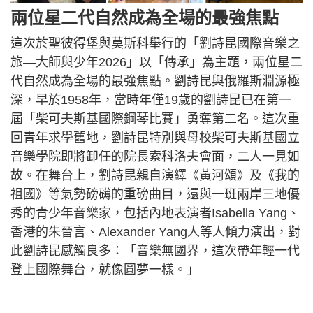
兩位星二代自然成為全場的最強焦點
這次於聖彼得堡與莫斯科舉行的「劉詩昆國際音樂之
旅—大師與少年2026」以「傳承」為主題，兩位星二
代自然成為全場的最強焦點。劉詩昆與俄羅斯淵源極
深，早於1958年，當時年僅19歲的劉詩昆已在第一
屆「柴可夫斯基國際鋼琴比賽」勇奪第二名。這次重
回青年求學舊地，劉詩昆特別與母校柴可夫斯基國立
音樂學院即將卸任的院長索科洛夫會面，二人一見如
故。在舞台上，劉詩昆親自演繹《黃河頌》及《我的
祖國》等氣勢磅礴的重磅曲目，還與一班兩岸三地優
秀的青少年音樂家，包括內地表演者Isabella Yang、
香港的朱晉言、Alexander Yang人等人傾力演出，對
此劉詩昆感觸良多：「音樂無國界，這次帶年輕一代
登上國際舞台，就像圓夢一樣。」