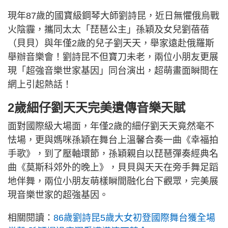
現年87歲的國寶級鋼琴大師劉詩昆，近日無懼俄烏戰
火陰霾，攜同太太「琵琶公主」孫穎及女兒劉蓓蓓
（貝貝）與年僅2歲的兒子劉天天，舉家遠赴俄羅斯
舉辦音樂會！劉詩昆不但寶刀未老，兩位小朋友更展
現「超強音樂世家基因」同台演出，超萌畫面瞬間在
網上引起熱話！
2歲細仔劉天天完美遺傳音樂天賦
面對國際級大場面，年僅2歲的細仔劉天天竟然毫不
怯場，更與媽咪孫穎在舞台上溫馨合奏一曲《幸福拍
手歌》，到了壓軸環節，孫穎親自以琵琶彈奏經典名
曲《莫斯科郊外的晚上》，貝貝與天天在旁手舞足蹈
地伴舞，兩位小朋友萌樣瞬間融化台下觀眾，完美展
現音樂世家的超強基因。
相關閱讀：
86歲劉詩昆5歲大女初登國際舞台獲全場