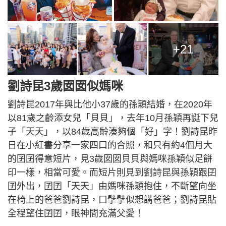
+21
劉詩昆3歲囡囡似媽咪
劉詩昆2017年與比他小37歲的孫穎結婚，在2020年
以81歲之齡添女兒「貝貝」，去年10月孫穎再誕下兒
子「天天」，以84歲高齡湊夠個「好」字！劉詩昆昨
日在小紅書分享一家四口的合照，和只有約4個月大
的囝囝得意短片，見3歲囡囡貝貝與媽咪孫穎似足餅
印一樣，相當可愛。而短片則見到劉詩昆與孫穎跟囝
囝外出，囝囝「天天」由媽咪孫穎抱住，不斷望向坐
在椅上的爸爸劉詩昆，口擘擘似想講爸爸；劉詩昆貼
全程望住囝囝，眼神間充滿父愛！