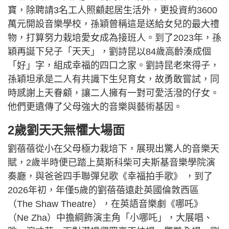
寶，除聘請3名工人照顧起居生活外，更投資約3600
萬元開設音樂學校，孫穎曾稱這是送給女兒的最大禮
物，打算努力栽培愛女成為接班人。到了2023年，孫
穎再誕下兒子「天天」，劉詩昆以84歲高齡湊成個
「好」字，組成幸福的四口之家。劉詩昆老來得子，
孫穎坦承是二人有共識下生兒育女，故勇敢嘗試，同
時感謝上天眷顧，讓二人擁有一對可愛活潑的仔女。
他們更遺傳了父母強大的音樂與藝術基因。
2歲劉天天無懼大場面
劉蓓蓓從小在父母極力栽培下，展現出驚人的音樂天
賦，2歲半時便已踏上莫斯科柴可夫斯基音樂學院演
奏廳，與爸爸四手聯彈兒歌《幸福拍手歌》 ，到了
2026年初，年僅5歲的劉蓓蓓遠赴英國倫敦西區
（The Shaw Theatre），在英語音樂劇《哪吒》
（Ne Zha）中擔綱飾演主角「小哪吒」，大展唱、