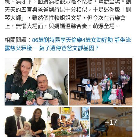
跳、演才華，面對滿場觀眾毫不怯場，驚艷全場。劉
天天的五官與爸爸劉詩昆十分相似，十足迷你版「鋼
琴大師」，雖然個性較姐姐文靜，但今次在音樂會
上，無懼大場面，與媽媽溫馨合奏，萌爆全場。
相關閱讀：
86歲劉詩昆享天倫樂4歲女勁好動 靜坐流
露慈父冧樣 一歲子遺傳爸爸文靜基因？
+17