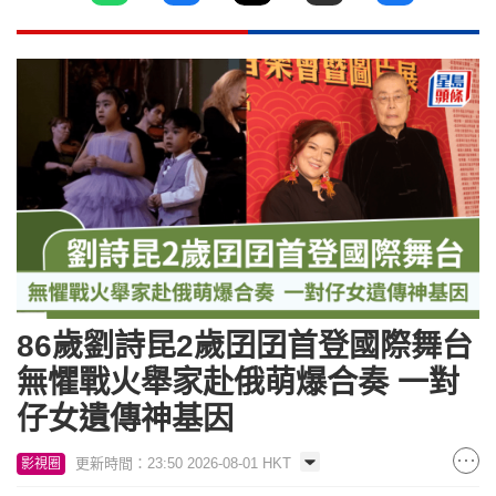
86歲劉詩昆2歲囝囝首登國際舞台
無懼戰火舉家赴俄萌爆合奏 一對
仔女遺傳神基因
更新時間：23:50 2026-08-01 HKT
影視圈