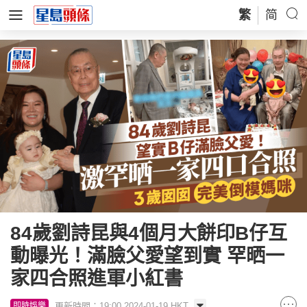
繁
简
84歲劉詩昆與4個月大餅印B仔互
動曝光！滿臉父愛望到實 罕晒一
家四合照進軍小紅書
更新時間：19:00 2024-01-19 HKT
即時娛樂