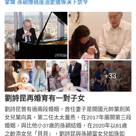
掌聲 孫穎爆過度溺愛遭導演下禁令
+33
劉詩昆再婚育有一對子女
劉詩昆曾有過兩段婚姻，首任妻子是開國元帥葉劍英
女兒葉向真，第二任太太蓋燕，在2017年展開第三段
婚姻，與比他小37歲的孫穎結婚，在2020年以81歲
之齡添女兒「貝貝」，劉詩昆與孫穎當女兒如珠如