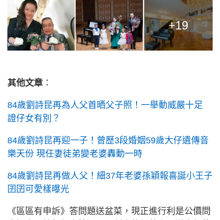
+19
其他文章
：
84歲劉詩昆再為人父首晒父子照！一舉動威嚴十足
證仔女有別？
84歲劉詩昆再迎一子！曾歷3段婚姻59歲大仔遺傳音
樂天份 現任妻徒弟變老婆轟動一時
84歲劉詩昆再做人父！細37年老婆孫穎報喜誕小王子
囝囝可愛樣曝光
《區區有申訴》答問題送盆菜，現正進行利是公價問