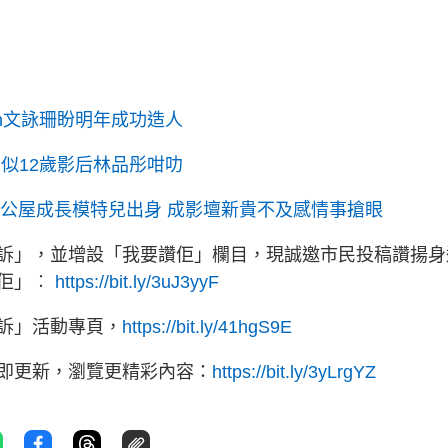
Man文詠珊盼明年成功造人
似12歲影后林品彤咁叻
！公屋成長模特兒出身 成影壇新貴不及感情事搶眼
訴」，並增設「我要讚佢」欄目，現誠邀市民投稿讚揚身
讚佢」︰
https://bit.ly/3uJ3yyF
訴」活動專頁，
https://bit.ly/41hgS9E
立即更新，瀏覽更精彩內容：
https://bit.ly/3yLrgYZ