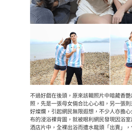
不過好戲在後頭，原來該輯照片中暗藏香艷出
照，先是一張母女倆合比心心相，另一張則
好燦爛，引起網民無限遐想，不少人亦擔心
布的浸浴裸背圖，就被眼利網民發現因浴室設
酒店片中，全裸出浴而遭水龍頭「出賣」，