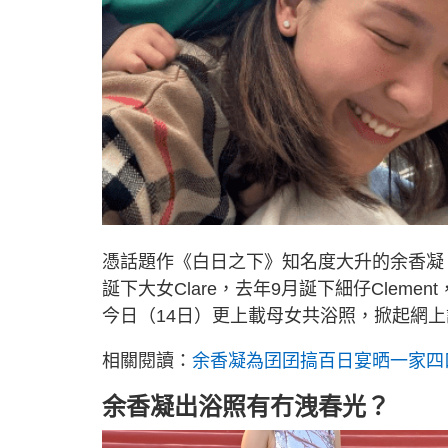
憑話題作《白日之下》知名度大升的余香凝（Je
誕下大女Clare，去年9月誕下細仔Cle
今日（14日）更上載母女共浴照，掀起網
相關閱讀：
余香凝為囝囝搞百日宴晒一家四口
余香凝出浴照有冇洩春光？