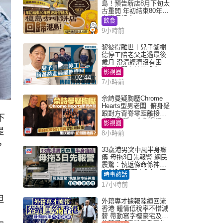
島！預告新店8月下旬太
古重開 年初結束80年歷
史灣仔總店
飲食
9小時前
黎彼得離世丨兒子黎樹
德停工陪老父走過最後
歲月 澄清經濟沒有困
難：傳聞有誇張成份
影視圈
02:44
7小時前
佘詩曼疑胸壓Chrome
Hearts型男老闆 俯身疑
跟對方背脊零距離接觸
下
網民驚呼：企側邊唔
影視圈
得？
提
8小時前
，
33歲港男突中風半身癱
瘓 母拖3日先報警 網民
震驚：執返條命係神蹟
自爆2個惡習｜Juicy叮
時事熱話
17小時前
但
外籍專才據報陸續回流
香港 鍾情低稅率不惜減
薪 帶動寫字樓豪宅及學