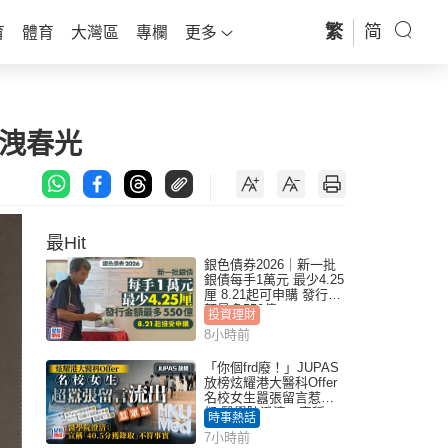
繁
简
育
體育
大灣區
專欄
更多
洩春光
最Hit
銀色債券2026｜新一批
銀債每手1萬元 最少4.25
厘 8.21起可申購 發行金
額最多550億
投資理財
8小時前
「你個frd廢！」JUPAS
放榜炫耀港大醫科Offer
名校女生囂張留言惹眾
怒 醫學院澄清：宣稱
時事熱話
「40.5分獲錄取」不符事
7小時前
實｜Juicy叮