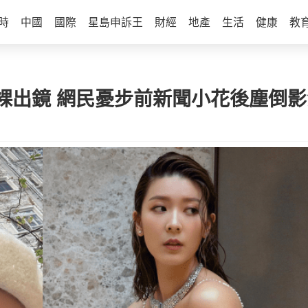
時
中國
國際
星島申訴王
財經
地產
生活
健康
教
裸出鏡 網民憂步前新聞小花後塵倒影