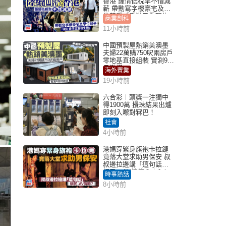
香港 鍾情低稅率不惜減
薪 帶動寫字樓豪宅及學
位競爭「香港已重現生
商業創科
機」
11小時前
中國預製屋熱銷美澳墨
夫婦22萬購750呎兩房戶
零地基直接組裝 實測9個
月激讚
海外置業
19小時前
六合彩︱頭獎一注獨中
得1900萬 攪珠結果出爐
即刻入嚟對冧巴！
社會
4小時前
港媽穿緊身旗袍卡拉鏈
竟落大堂求助男保安 叔
叔邊拉邊講「這句話」
網民：AV情節？｜Juicy
時事熱話
叮
8小時前