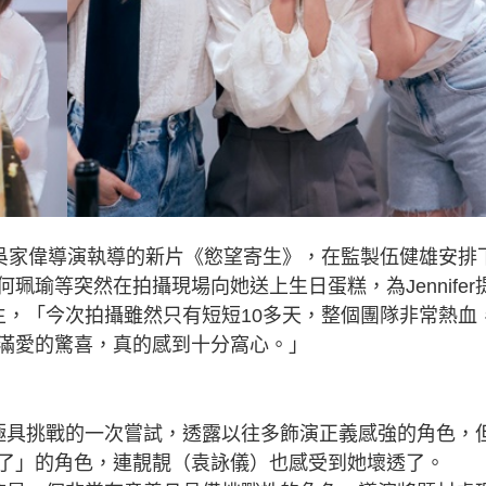
日拍完吳家偉導演執導的新片《慾望寄生》，在監製伍健雄安排
瑜等突然在拍攝現場向她送上生日蛋糕，為Jennifer
間慶生，「今次拍攝雖然只有短短10多天，整個團隊非常熱血
滿愛的驚喜，真的感到十分窩心。」
涯中極具挑戰的一次嘗試，透露以往多飾演正義感強的角色，
了」的角色，連靚靚（袁詠儀）也感受到她壞透了。