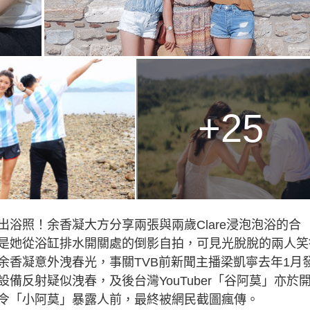
+25
浴照！余香凝大方分享兩張與兩歲Clare浸泡泡浴的合
是她從浴缸排水開關處的倒影自拍，可見光脫脫的兩人笑
余香凝意外洩春光，事關TVB前新聞主播梁凱寧去年1月
備反射疑似洩春，及後台灣YouTuber「谷阿莫」亦於
令「小阿莫」暴露人前，最終被網民截圖瘋傳。