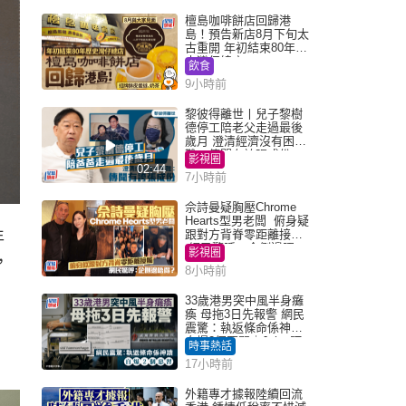
檀島咖啡餅店回歸港
島！預告新店8月下旬太
古重開 年初結束80年歷
史灣仔總店
飲食
9小時前
黎彼得離世丨兒子黎樹
德停工陪老父走過最後
歲月 澄清經濟沒有困
難：傳聞有誇張成份
影視圈
02:44
7小時前
佘詩曼疑胸壓Chrome
Hearts型男老闆 俯身疑
跟對方背脊零距離接觸
年
網民驚呼：企側邊唔
影視圈
，
得？
8小時前
33歲港男突中風半身癱
瘓 母拖3日先報警 網民
震驚：執返條命係神蹟
自爆2個惡習｜Juicy叮
時事熱話
17小時前
外籍專才據報陸續回流