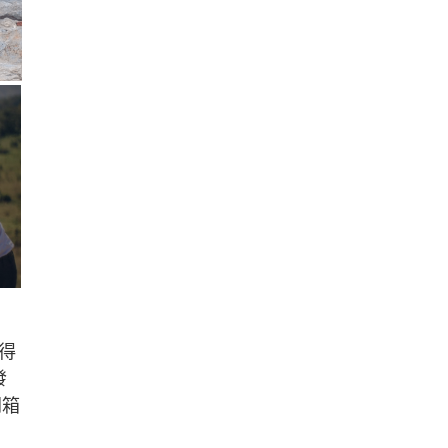
得
發
開箱