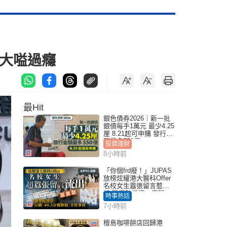
色大嗌過癮
最Hit
銀色債券2026｜新一批
銀債每手1萬元 最少4.25
厘 8.21起可申購 發行金
額最多550億
投資理財
8小時前
「你個frd廢！」JUPAS
放榜炫耀港大醫科Offer
名校女生囂張留言惹眾
怒 醫學院澄清：宣稱
時事熱話
「40.5分獲錄取」不符事
7小時前
實｜Juicy叮
檀島咖啡餅店回歸港