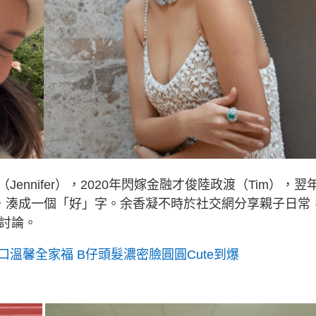
nnifer），2020年閃嫁金融才俊陸政渡（Tim），翌
ment，湊成一個「好」字。余香凝不時於社交網分享親子日常
上討論。
溫馨全家福 B仔頭髮濃密臉圓圓Cute到爆