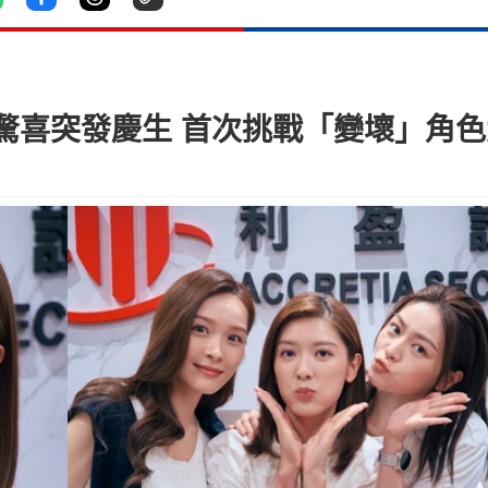
驚喜突發慶生 首次挑戰「變壞」角