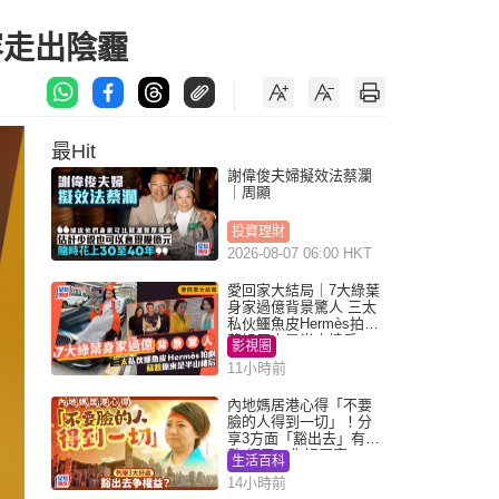
容走出陰霾
最Hit
謝偉俊夫婦擬效法蔡瀾
｜周顯
投資理財
2026-08-07 06:00 HKT
愛回家大結局｜7大綠葉
身家過億背景驚人 三太
私伙鱷魚皮Hermès拍劇
蘇姐原來是半山樓后
影視圈
11小時前
內地媽居港心得「不要
臉的人得到一切」！分
享3方面「豁出去」有著
數 網民：你好厲害
生活百科
14小時前