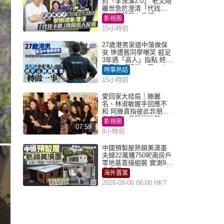
封「李泳漢2.0」 老父剛
離世急於澄清「代找卡
數」傳聞惹人反感
影視圈
15小時前
27歲港男家道中落做保
安 慘遭舊同學嘲笑 捱足
3年遇「高人」指點 終辭
職宣告「轉做一事」｜
時事熱話
Juicy叮
15小時前
愛回家大結局｜滕麗
名、林淑敏握手回應不
和 阿滕直指彼此非朋友
大小姐指傳聞得啖笑
影視圈
07:59
8小時前
中國預製屋熱銷美澳墨
夫婦22萬購750呎兩房戶
零地基直接組裝 實測9個
月激讚
海外置業
2026-08-06 06:00 HKT