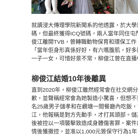
就讀浸大傳理學院新聞系的他透露，於大學
碼，但最終獲得ICQ號碼，兩人當年同住屯
俊江離開TVB，曾轉職動物保育和環保工
「當年佢身形真係好好，有六嚿腹肌，好多
一子一女，可惜好景不常，柳俊江曾在直播
柳俊江結婚10年後離異
直到2020年，柳俊江雖然經常會在社交
歉，並聲稱經常會為她製造小驚喜，但想不到
名25歲男子儲孝和在觀塘一間餐廳內吃飯
江，他報稱是對方先動手，才打其頭部。儲
後被控以一項襲擊致造成身體傷害罪。案件
情後獲撤控，並准以1,000元簽保守行為1