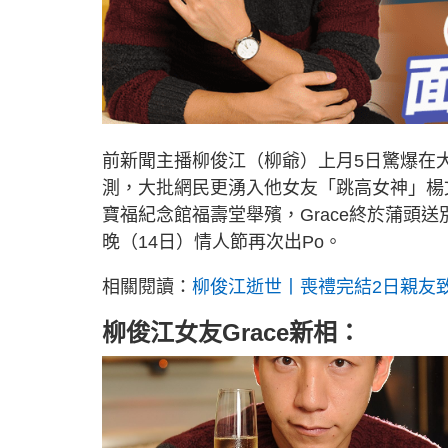
前新聞主播柳俊江（柳爺）上月5日驚爆在
測，大批網民更湧入他女友「跳高女神」楊文蔚
寶福紀念館福壽堂舉殯，Grace終於蒲頭
晚（14日）情人節再次出Po。
相關閱讀：
柳俊江逝世丨喪禮完結2日親友
柳俊江女友Grace新相：