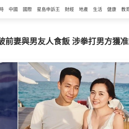
時
中國
國際
星島申訴王
財經
地產
生活
健康
教
破前妻與男友人食飯 涉拳打男方獲