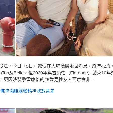
俊江，今日（5日）驚傳在大埔燒炭離世消息，終年42歲
及Bella，但2020年與雷康怡（Florence）結束10年
江更因涉襲擊雷康怡的25歲男性友人而惹官非。
容憔悴滿臉鬍鬚精神狀態甚差