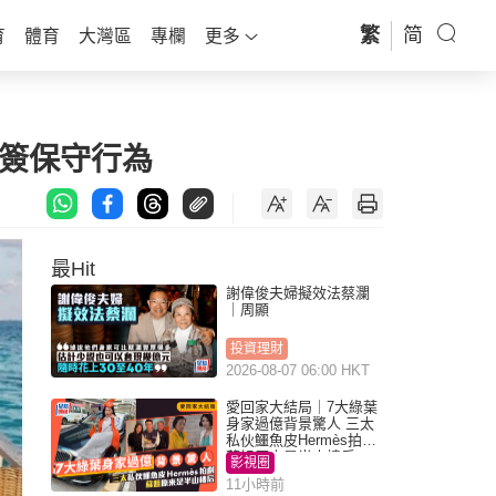
繁
简
育
體育
大灣區
專欄
更多
准簽保守行為
最Hit
謝偉俊夫婦擬效法蔡瀾
｜周顯
投資理財
2026-08-07 06:00 HKT
愛回家大結局｜7大綠葉
身家過億背景驚人 三太
私伙鱷魚皮Hermès拍劇
蘇姐原來是半山樓后
影視圈
11小時前