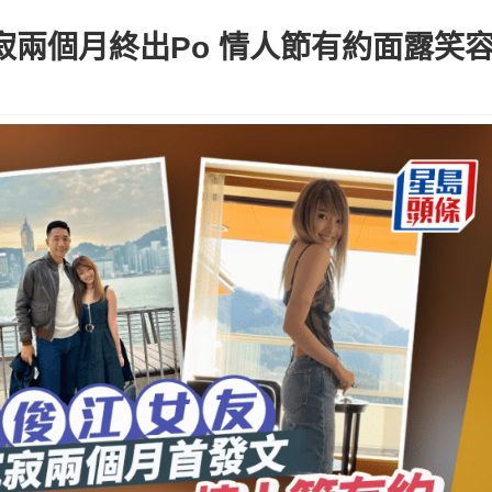
沉寂兩個月終出Po 情人節有約面露笑