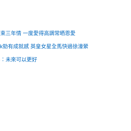
束三年情 一度愛得高調常晒恩愛
0k勁有成就感 英皇女星全馬快過徐濠縈
伴：未來可以更好