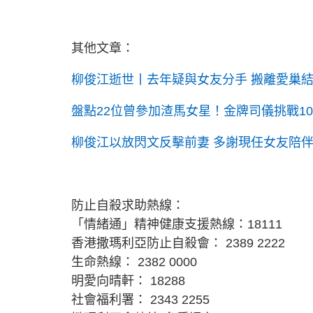
其他文章：
柳俊江逝世丨去年疑與女友分手 搬離愛巢結
盤點22位曾參加渣馬女星！金牌司儀挑戰1
柳俊江以放閃文反擊前妻 多謝現任女友陪
防止自殺求助熱線：
「情緒通」精神健康支援熱線：18111
香港撒瑪利亞防止自殺會： 2389 2222
生命熱線： 2382 0000
明愛向晴軒： 18288
社會福利署： 2343 2255