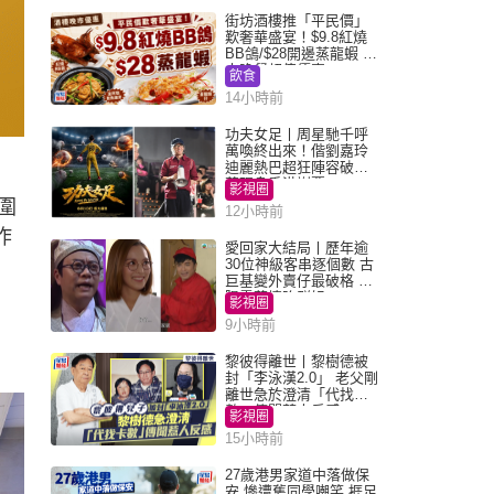
街坊酒樓推「平民價」
歎奢華盛宴！$9.8紅燒
BB鴿/$28開邊蒸龍蝦 3
大晚餐超值優惠
飲食
14小時前
功夫女足丨周星馳千呼
萬喚終出來！偕劉嘉玲
迪麗熱巴超狂陣容破天
荒現身香港謝票
影視圈
圍
12小時前
昨
愛回家大結局丨歷年逾
30位神級客串逐個數 古
巨基變外賣仔最破格 歐
陽震華情陷群姐
影視圈
9小時前
黎彼得離世丨黎樹德被
封「李泳漢2.0」 老父剛
離世急於澄清「代找卡
數」傳聞惹人反感
影視圈
15小時前
27歲港男家道中落做保
安 慘遭舊同學嘲笑 捱足