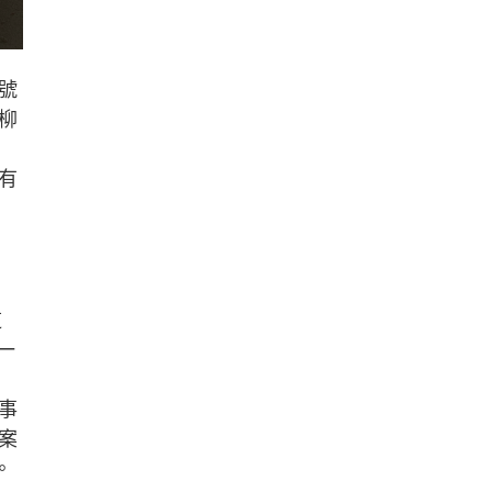
號
柳
有
道
一
事
案
。