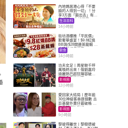
內地媽居港心得「不要
臉的人得到一切」！分
享3方面「豁出去」有著
數 網民：你好厲害
生活百科
14小時前
街坊酒樓推「平民價」
歎奢華盛宴！$9.8紅燒
BB鴿/$28開邊蒸龍蝦 3
大晚餐超值優惠
飲食
14小時前
功夫女足丨周星馳千呼
萬喚終出來！偕劉嘉玲
迪麗熱巴超狂陣容破天
。
荒現身香港謝票
影視圈
婚
12小時前
愛回家大結局丨歷年逾
30位神級客串逐個數 古
巨基變外賣仔最破格 歐
陽震華情陷群姐
影視圈
9小時前
黎彼得離世丨黎樹德被