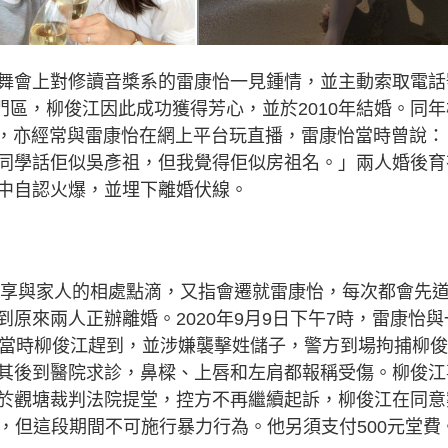
舞會上對修讀音槳系的雷康怡一見鍾情，並主動索取電話
門區，柳俊江因此成功獲得芳心，並於2010年結婚。同年
作，亦經常與雷康怡在網上平台玩直播，雷康怡當時曾說：
同學話佢似吳彥祖，但我覺得佢似房祖名。」兩人婚後育
中自認火爆，並埋下離婚伏線。
網分享與家人的相處點滴，又指會遷就雷康怡，每次都會先
原來兩人正辦離婚。2020年9月9日下午7時，雷康怡與
，當時柳俊江趕到，並涉嫌襲擊姓儲子，警方到場拘捕柳俊
其後到醫院求診，鼻樑、上唇和左肩都報稱受傷。柳俊江
於觀塘裁判法院提堂，控方不再繼續起訴，柳俊江在同意
年，但這段期間不可施行暴力行為。他另須支付500元堂費