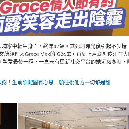
大埔家中輕生身亡，終年42歲。其死訊曝光後引起不少揣
經理人Grace Mak的IG怒罵，直到上月底柳俊江在大
送別摯愛最後一程，一直未有更新社交平台的她沉寂多時，
致謝！生前照配圖有心思：願往後他方一切都是甜