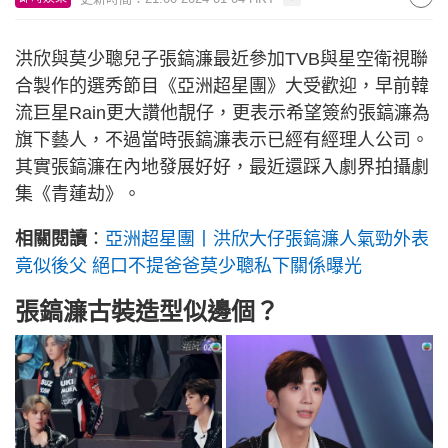
洪欣與莫少聰兒子張鎬濂最近參加TVB與星空衛視聯
合製作的選秀節目《亞洲超星團》大受歡迎，早前韓
流巨星Rain更大讚他靚仔，更表示希望簽約張鎬濂為
旗下藝人，不過當時張鎬濂表示已經有經理人公司。
其實張鎬濂在內地發展好好，最近還踩入劇界拍攝劇
集《青蓮劫》。
相關閱讀
：
亞洲超星團丨洪欣大仔張鎬濂人氣勁外表
竟似後父 絕口不提爸爸莫少聰私下關係曝光
張鎬濂古裝造型似邊個？