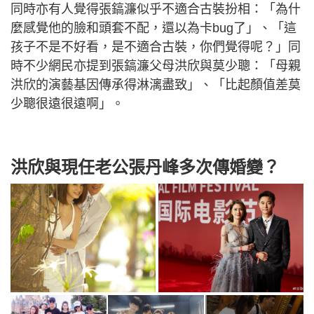
同時亦有人覺得張鎬濂似乎不適合古裝扮相：「為什
麼感覺他的臉和頭套不配，還以為卡bug了」、「這
孩子不是不好看，是不適合古裝，你們覺得呢？」同
時不少網民亦提到張鎬濂父母洪欣與莫少聰：「母親
洪欣的演藝基因傳承得淋漓盡致」、「比起顏值差莫
少聰很遠很遠啊」。
洪欣與現任老公張丹峰多次傳婚變？