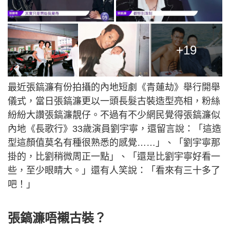
+19
最近張鎬濂有份拍攝的內地短劇《青蓮劫》舉行開舉
儀式，當日張鎬濂更以一頭長髮古裝造型亮相，粉絲
紛紛大讚張鎬濂靚仔。不過有不少網民覺得張鎬濂似
內地《長歌行》33歲演員劉宇寧，還留言說：「這造
型這顏值莫名有種很熟悉的感覺……」、「劉宇寧那
掛的，比劉稍微周正一點」、「還是比劉宇寧好看一
些，至少眼睛大。」還有人笑說：「看來有三十多了
吧！」
張鎬濂唔襯古裝？