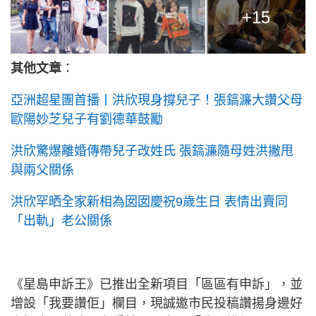
+15
其他文章
：
亞洲超星團首播丨洪欣現身撐兒子！張鎬濂大讚父母
歐陽妙芝兒子有劉德華鼓勵
洪欣驚爆離婚傳帶兒子改姓氏 張鎬濂隨母姓洪撇甩
與兩父關係
洪欣罕晒全家新相為囡囡慶祝9歲生日 表情出賣同
「出軌」老公關係
《星島申訴王》已推出全新項目「區區有申訴」，並
增設「我要讚佢」欄目，現誠邀市民投稿讚揚身邊好