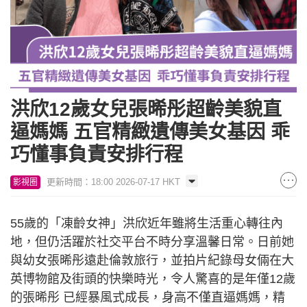
洪欣12歲女兒張晞彤超齡美貌直
逼媽媽 五官精緻遺傳美女基因 乖
巧懂事負責安排行程
更新時間：18:00 2026-07-17 HKT
影視圈
55歲的「凍齡女神」洪欣近年雖將生活重心轉往內
地，但仍活躍於社交平台不時分享溫馨日常。日前她
與幼女張晞彤遠赴倫敦旅行，並拍片紀錄母女倆在大
英博物館及街頭的快樂時光，令人驚喜的是年僅12歲
的張晞彤 已經暴風式成長，身高不僅直逼媽媽，精