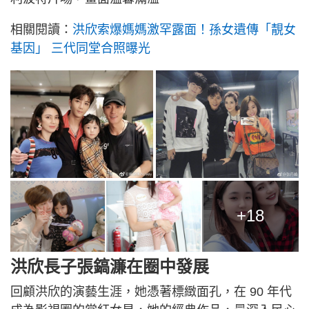
相關閱讀：
洪欣索爆媽媽激罕露面！孫女遺傳「靚女
基因」 三代同堂合照曝光
+18
洪欣長子張鎬濂在圈中發展
回顧洪欣的演藝生涯，她憑著標緻面孔，在 90 年代