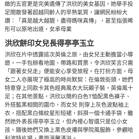
緻的五官更是完美遺傳了洪欣的美女基因，她舉手投
足間散發著超越同齡人的早熟氣質，讓網民紛紛大
讚：「真是越大越靚，盡得媽咪真傳」，甚至指張晞
彤可以原地出道，女承母業
洪欣餅印女兒長得亭亭玉立
洪欣在片中透露這次英倫之旅，由女兒主動擔當小導
遊，一手包辦看地圖、帶路和買票，令洪欣笑言只需
「跟著女兒走」便能安心享受旅程。在打扮方面，母
女二人亦展現了極高的時尚默契：在倫敦街頭，她們
特意穿上同款卡其色經典風衣大玩親子裝，英倫風十
足；在其他景點，洪欣以簡約白色T恤配黑色褲子、
外搭藍黑相間的圍巾，而女兒 則穿上灰色波點袖上
衣，搭配黑白條紋星形短裙，斜孭一個卡通手袋，雖
然她外表長得亭亭玉立，但內裡心智還只是位小女
孩。隨後她們又換上黑色皮褸與學院風服飾，參觀哈
利波特片場，畫面溫馨滿溢。