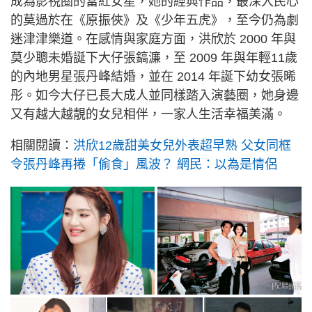
成為影視圈的當紅女星，她的經典作品，最深入民心
的莫過於在《原振俠》及《少年五虎》，至今仍為劇
迷津津樂道。在感情與家庭方面，洪欣於 2000 年與
莫少聰未婚誕下大仔張鎬濂，至 2009 年與年輕11歲
的內地男星張丹峰結婚，並在 2014 年誕下幼女張晞
彤。如今大仔已長大成人並同樣踏入演藝圈，她身邊
又有越大越靚的女兒相伴，一家人生活幸福美滿。
相關閱讀：
洪欣12歲甜美女兒外表超早熟 父女同框
令張丹峰再捲「偷食」風波？ 網民：以為是情侶