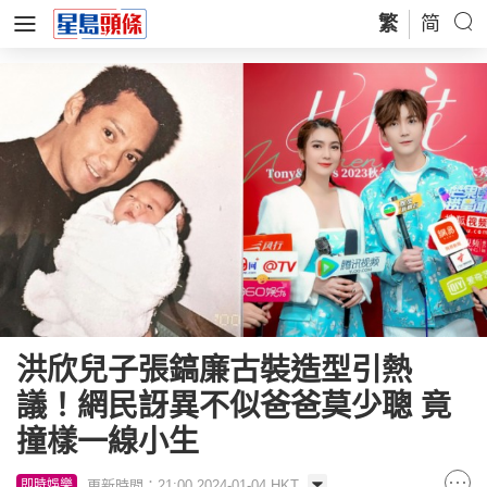
繁
简
洪欣兒子張鎬廉古裝造型引熱
議！網民訝異不似爸爸莫少聰 竟
撞樣一線小生
更新時間：21:00 2024-01-04 HKT
即時娛樂