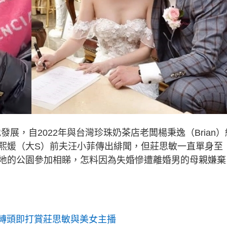
內地發展，自2022年與台灣珍珠奶茶店老闆楊秉逸（Brian）
熙媛（大S）前夫汪小菲傳出緋聞，但莊思敏一直單身至
地的公園參加相睇，怎料因為失婚慘遭離婚男的母親嫌棄
 轉頭即打賞莊思敏與美女主播