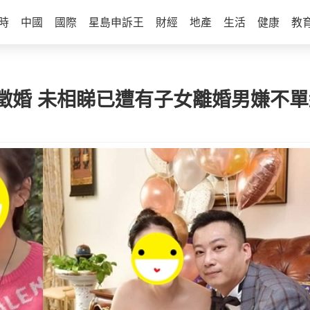
時
中國
國際
星島申訴王
財經
地產
生活
健康
教
徵婚 未相睇已遭有子女離婚男嫌不單