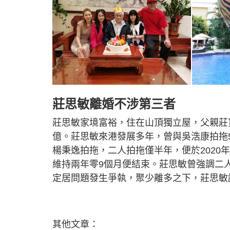
莊思敏離婚不涉第三者
莊思敏家境富裕，住在山頂獨立屋，父親莊
億。莊思敏來港發展多年，曾與吳浩康拍拖5
楊秉逸拍拖，二人拍拖僅半年，便於202
維持兩年零9個月便結束。莊思敏曾強調二
定居問題發生爭執，聚少離多之下，莊思敏
其他文章：