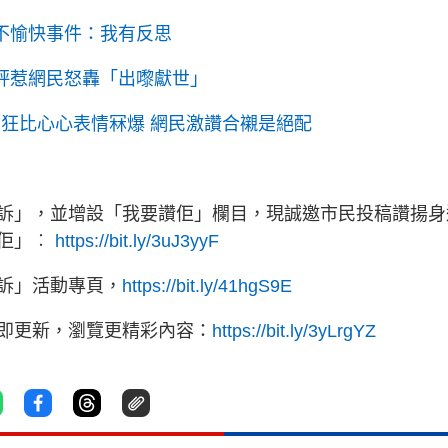
遇不愉快事件：我有反思
負評惹網民怒轟「出嚟獻世」
 狂比心心表情冧爆 網民激讚合襯是絕配
訴」，並增設「我要讚佢」欄目，現誠邀市民投稿讚揚身
讚佢」︰
https://bit.ly/3uJ3yyF
訴」活動專頁，
https://bit.ly/41hgS9E
立即更新，瀏覽更精彩內容：
https://bit.ly/3yLrgYZ