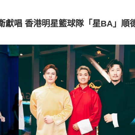
衛獻唱 香港明星籃球隊「星BA」順