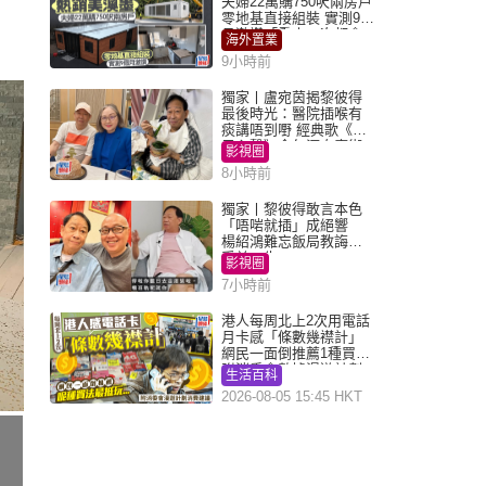
夫婦22萬購750呎兩房戶
零地基直接組裝 實測9個
月激讚「重來一次都會
海外置業
買」
9小時前
獨家丨盧宛茵揭黎彼得
最後時光：醫院插喉有
痰講唔到嘢 經典歌《浪
子心聲》金句源自廟街
影視圈
睇相佬
8小時前
獨家丨黎彼得敢言本色
「唔啱就插」成絕響
楊紹鴻難忘飯局教誨：
受益一生
影視圈
7小時前
港人每周北上2次用電話
月卡感「條數幾襟計」
網民一面倒推薦1種買法
附消委會數據漫遊計劃
生活百科
消費提示
2026-08-05 15:45 HKT