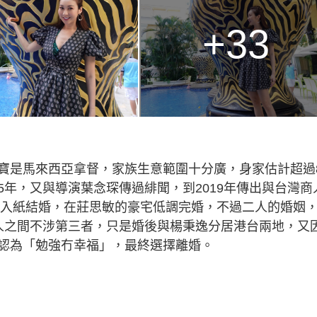
+33
寶是馬來西亞拿督，家族生意範圍十分廣，身家估計超過
年，又與導演葉念琛傳過緋聞，到2019年傳出與台灣商
0年入紙結婚，在莊思敏的豪宅低調完婚，不過二人的婚姻
人之間不涉第三者，只是婚後與楊秉逸分居港台兩地，又
認為「勉強冇幸福」，最終選擇離婚。