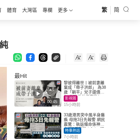
繁
简
育
體育
大灣區
專欄
更多
純
最Hit
黎彼得離世丨被前妻離
棄成「帶子洪郎」 為38
歲「躺平」兒子還債多
年 曾盼尋伴侶度晚年
影視圈
00:45
15小時前
33歲港男突中風半身癱
瘓 母拖3日先報警 網民
震驚：執返條命係神蹟
自爆2個惡習｜Juicy叮
時事熱話
7小時前