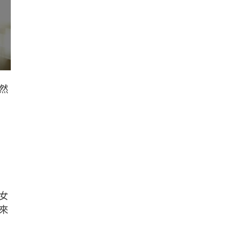
然
女
來