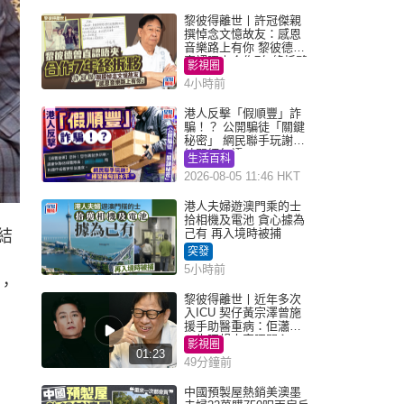
黎彼得離世丨許冠傑親
撰悼念文憶故友：感恩
音樂路上有你 黎彼德曾
直認唔夾合作7年終拆夥
影視圈
4小時前
港人反擊「假順豐」詐
騙！？ 公開騙徒「關鍵
秘密」 網民聯手玩謝：
練習緬甸語
生活百科
2026-08-05 11:46 HKT
港人夫婦遊澳門乘的士
拾相機及電池 貪心據為
己有 再入境時被捕
結
突發
5小時前
，
黎彼得離世丨近年多次
入ICU 契仔黃宗澤曾施
援手助醫重病：佢瀟灑
一生唔想大家唔開心
影視圈
01:23
49分鐘前
中國預製屋熱銷美澳墨