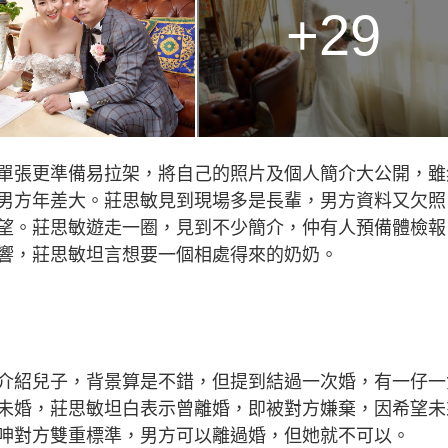
+29
單張更準備易拉架，將自己的照片及個人簡介大公開，雖
男方年差大。莊思敏見到現場多是長輩，男方資料又欠照
望。莊思敏遊走一圈，見到不少簡介，仲有人預備體檢報
響，莊思敏坦言想要一個相處得來的奶奶。
介紹兒子，背景算是不錯，但提到結過一次婚，有一仔一
未婚，莊思敏坦白表示曾離婚，即被對方嫌棄，因希望未
呻對方雙重標準，男方可以離過婚，但她就不可以。