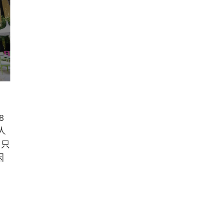
8
人
，只
因