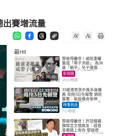
德出賽增流量
最Hit
黎彼得離世丨被前妻離
棄成「帶子洪郎」 為38
歲「躺平」兒子還債多
年 曾盼尋伴侶度晚年
影視圈
00:45
15小時前
33歲港男突中風半身癱
瘓 母拖3日先報警 網民
震驚：執返條命係神蹟
自爆2個惡習｜Juicy叮
時事熱話
7小時前
黎彼得離世丨許冠傑親
撰悼念文憶故友：感恩
音樂路上有你 黎彼德曾
直認唔夾合作7年終拆夥