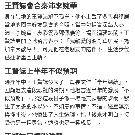
王賢誌會合秦沛李婉華
身在異地的王賢誌絕不孤單，他亦上載了多張與移居
當地的圈中好友聚會的合照，當中包括資深藝人秦
沛、李婉華、袁彩雲及鄧佩儀等，場面溫馨熱鬧。王
賢誌更開心地留言表示：「我親愛的溫哥華居民，為
加拿大歡呼！」可見他在老朋友的陪伴下，生活步伐
已逐漸重回正軌。
王賢誌上半年不似預期
適逢年中，王賢誌發表了一篇長文作「半年總結」，
回顧過去這段艱難的時期。他坦言近半年的發展「不
似預期」，形容這段日子像一場毫無預警的驟雨，發
生了太多劇本以外、不如意的事情。不過，經歷無奈
與掙扎後，他悟出了人生道理，指「後來才明白，接
受也是一種勇氣，適應也是一種成長」。