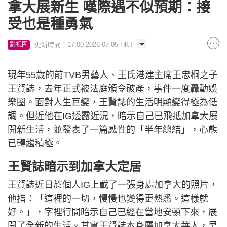
拿大展新生 嘆際遇不似預期：接
受也是種勇氣
更新時間：17:00 2026-07-05 HKT
影視圈
現年55歲的前TVB男藝人、王氏港建主席王忠桐之子
王賢誌，去年正式被法庭頒令破產，事件一度轟動娛
樂圈。面對人生巨變，王賢誌的生活明顯變得極為低
調。但近他在IG透露近況，暗示自己已飛抵加拿大展
開新生活，並發表了一篇感性的「半年總結」，心態
已轉趨積極。
王賢誌暗示到加拿大定居
王賢誌近日於個人IG上載了一張身處加拿大的照片，
他指：「這裡的一切，慢慢也變得更熟悉。這樣就
好。」，字裡行間暗示自己已經在當地安頓下來，展
開了全新的生活。其實王賢誌本身屬加拿大華人，早