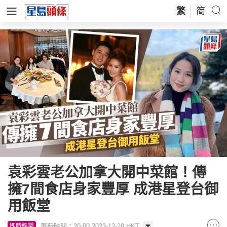
繁
简
袁彩雲老公加拿大開中菜館！傳
擁7間食店身家豐厚 成港星登台御
用飯堂
更新時間：20:00 2023-12-29 HKT
即時娛樂