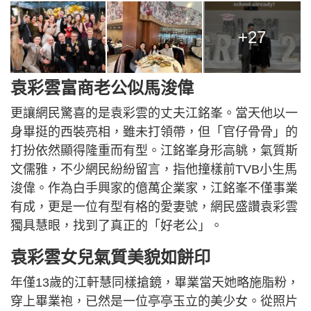
+27
袁彩雲富商老公似馬浚偉
更讓網民驚喜的是袁彩雲的丈夫江銘峯。當天他以一
身畢挺的西裝亮相，雖未打領帶，但「官仔骨骨」的
打扮依然顯得隆重而有型。江銘峯身形高䠷，氣質斯
文儒雅，不少網民紛紛留言，指他撞樣前TVB小生馬
浚偉。作為白手興家的億萬企業家，江銘峯不僅事業
有成，更是一位有型有格的愛妻號，網民盛讚袁彩雲
獨具慧眼，找到了真正的「好老公」。
袁彩雲女兒氣質美貌如餅印
年僅13歲的江軒慧同樣搶鏡，畢業當天她略施脂粉，
穿上畢業袍，已然是一位亭亭玉立的美少女。從照片