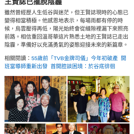
王賢誌已擺脫陰霾
雖然曾經歷人生低谷與迷茫，但王賢誌現時的心態已
變得相當積極。他感恩地表示，每場雨都有停的時
候，烏雲壓得再低，陽光始終會從縫隙裡漏下來照亮
前路。相信重回溫哥華這片熟悉土地的王賢誌已走出
陰霾，準備好以充滿勇氣的姿態迎接未來的新篇章。
相關閱讀：
55歲前「TVB金牌司儀」今年初破產 開
班當導師重新出發 首開腔談困境：於谷底徘徊