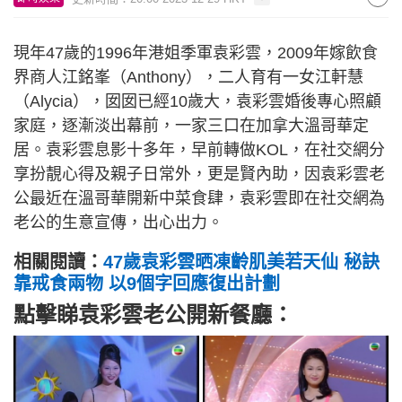
現年47歲的1996年港姐季軍袁彩雲，2009年嫁飲食
界商人江銘峯（Anthony），二人育有一女江軒慧
（Alycia），囡囡已經10歲大，袁彩雲婚後專心照顧
家庭，逐漸淡出幕前，一家三口在加拿大溫哥華定
居。袁彩雲息影十多年，早前轉做KOL，在社交網分
享扮靚心得及親子日常外，更是賢內助，因袁彩雲老
公最近在溫哥華開新中菜食肆，袁彩雲即在社交網為
老公的生意宣傳，出心出力。
相關閱讀：
47歲袁彩雲晒凍齡肌美若天仙 秘訣
靠戒食兩物 以9個字回應復出計劃
點擊睇袁彩雲老公開新餐廳：