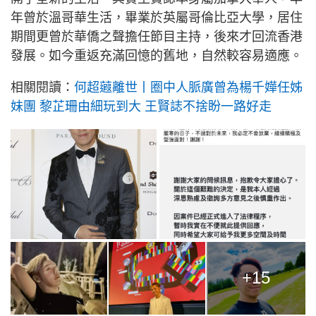
年曾於溫哥華生活，畢業於英屬哥倫比亞大學，居住
期間更曾於華僑之聲擔任節目主持，後來才回流香港
發展。如今重返充滿回憶的舊地，自然較容易適應。
相關閱讀：
何超蕸離世丨圈中人脈廣曾為楊千嬅任姊
妹團 黎芷珊由細玩到大 王賢誌不捨盼一路好走
+15