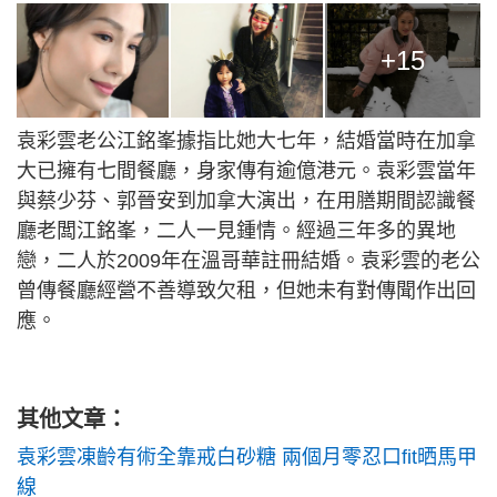
+15
袁彩雲老公江銘峯據指比她大七年，結婚當時在加拿
大已擁有七間餐廳，身家傳有逾億港元。袁彩雲當年
與蔡少芬、郭晉安到加拿大演出，在用膳期間認識餐
廳老闆江銘峯，二人一見鍾情。經過三年多的異地
戀，二人於2009年在溫哥華註冊結婚。袁彩雲的老公
曾傳餐廳經營不善導致欠租，但她未有對傳聞作出回
應。
其他文章：
袁彩雲凍齡有術全靠戒白砂糖 兩個月零忍口fit晒馬甲
線