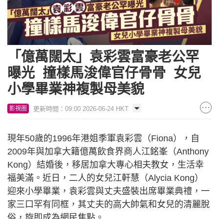
「億萬闊太」袁彩雲富豪老公罕
曝光 撞樣馬浚偉官仔骨骨 女兒
小學畢業神複製母美貌
更新時間：09:00 2026-06-24 HKT
影視圈
現年50歲的1996年港姐季軍袁彩雲（Fiona），自
2009年與加拿大籍億萬飲食界商人江銘峯（Anthony
Kong）結婚後，移居加拿大專心相夫教女，生活幸
福美滿。近日，二人的女兒江軒慧（Alycia Kong）
迎來小學畢業，袁彩雲與丈夫盛裝出席畢業典禮，一
家三口罕有同框，其丈夫的高大帥氣和女兒的清麗脫
俗，旋即成為網民焦點。