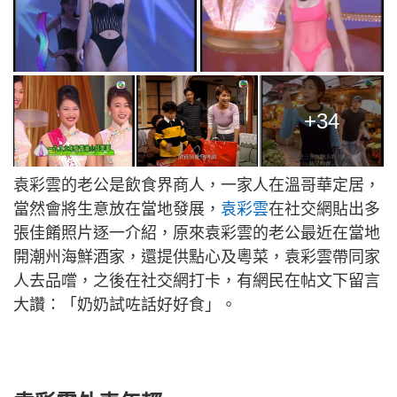
+34
​袁彩雲的老公是飲食界商人，一家人在溫哥華定居，
當然會將生意放在當地發展，​
袁彩雲
在社交網貼出多
張佳餚照片逐一介紹，原來​袁彩雲的老公最近在當地
開潮州海鮮酒家，還提供點心及粵菜，​袁彩雲帶同家
人去品嚐，之後在社交網打卡，有網民在帖文下留言
大讚：「奶奶試咗話好好食」。