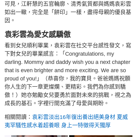
可見，江軒慧的五官輪廓、清秀氣質都與媽媽袁彩雲
如出一轍，完全是「餅印」一樣，盡得母親的優良基
因。
袁彩雲為愛女感驕傲
看到女兒順利畢業，袁彩雲在社交平台感性發文，寫
下對女兒的畢業感言：「Congratulations, my
darling. Mommy and daddy wish you a next chapter
that is even brighter and more exciting. We are so
proud of you!」（恭喜你，我的寶貝。爸爸媽媽祝願
你人生的下一章更燦爛、更精彩。我們為你感到驕
傲！）她亦勉勵女兒要勇於面對未來的挑戰，視之為
成長的基石。字裡行間充滿了母愛與期盼。
相關閱讀：
袁彩雲淡出16年復出養出絕美身材 夏威
夷罕騷性感水着超養眼 身上一特徵得天獨厚