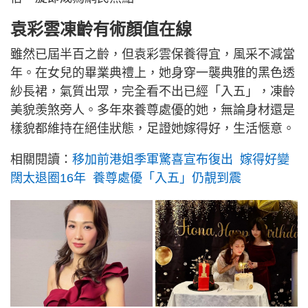
袁彩雲凍齡有術顏值在線
雖然已屆半百之齡，但袁彩雲保養得宜，風采不減當
年。在女兒的畢業典禮上，她身穿一襲典雅的黑色透
紗長裙，氣質出眾，完全看不出已經「入五」，凍齡
美貌羡煞旁人。多年來養尊處優的她，無論身材還是
樣貌都維持在絕佳狀態，足證她嫁得好，生活愜意。
相關閱讀：
移加前港姐季軍驚喜宣布復出 嫁得好變
闊太退圈16年 養尊處優「入五」仍靚到震