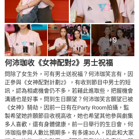
+9
何沛珈收《女神配對2》男士祝福
問除了女生外，可有男士送祝福？何沛珈笑言有，因
正參與《女神配對計劃2》，有收到節目中男士的短
訊，認為相處機會仍不多，若藉此進取些，把握機會
溝通也是好事。問到生日願望？何沛珈笑言願望已被
《女神》騎劫，因前一日有在Party Room拍攝，監
製希望她許願節目收視高收，她也希望其他參與劇集
多人喜歡，還有身體健康。前一日舉行的生日會，何
沛珈指參與人數比預期多，有多達30人，因此和大家