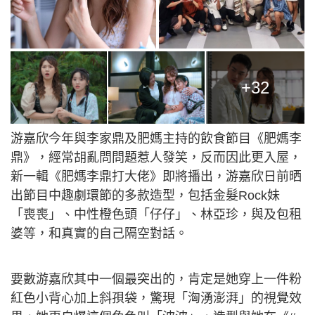
+32
游嘉欣今年與李家鼎及肥媽主持的飲食節目《肥媽李
鼎》，經常胡亂問問題惹人發笑，反而因此更入屋，
新一輯《肥媽李鼎打大佬》即將播出，游嘉欣日前晒
出節目中趣劇環節的多款造型，包括金髮Rock妹
「喪喪」、中性橙色頭「仔仔」、林亞珍，與及包租
婆等，和真實的自己隔空對話。
要數游嘉欣其中一個最突出的，肯定是她穿上一件粉
紅色小背心加上斜孭袋，驚現「洶湧澎湃」的視覺效