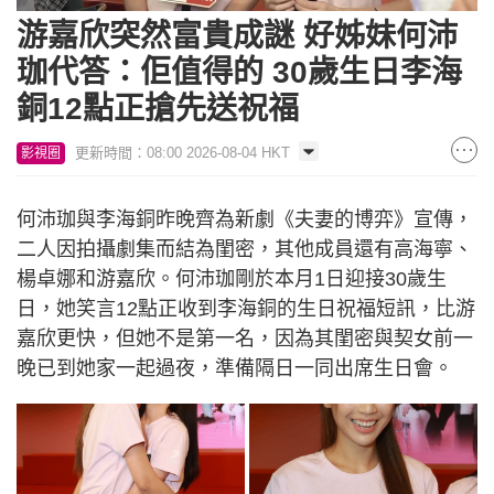
10.27%
游嘉欣突然富貴成謎 好姊妹何沛
珈代答：佢值得的 30歲生日李海
銅12點正搶先送祝福
更新時間：08:00 2026-08-04 HKT
影視圈
何沛珈與李海銅昨晚齊為新劇《夫妻的博弈》宣傳，
二人因拍攝劇集而結為閨密，其他成員還有高海寧、
楊卓娜和游嘉欣。何沛珈剛於本月1日迎接30歲生
日，她笑言12點正收到李海銅的生日祝福短訊，比游
嘉欣更快，但她不是第一名，因為其閨密與契女前一
晚已到她家一起過夜，準備隔日一同出席生日會。