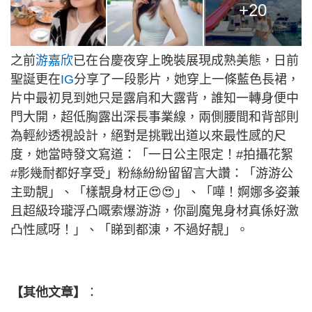
+20
之前
游嘉欣
已在台慶夜穿上晚裝展現成熟美態，日前
聖誕更在
IG
分享了一段影片，她穿上一條藍色長裙，
片中最初見到她只是露肩和大露背，誰知一轉身便中
門大開，超低胸露出深長事業線，兩側腰間和背部則
為輕紗透視設計，絕對是挑戰出道以來最性感的尺
度，她當時發文寫道：「一日公主限定！#拍攝花絮
#影幾耐都好享受」粉絲紛紛留留言大讚：「游游公
主勁靚」、「樣靚身材正😍😍」、「嘩！婀娜多姿兼
且超級玲瓏浮凸嘅索爆游游，你副魔鬼身材真係好激
凸性感呀！」、「睇到都涷，不過好靚」。
【其他文章】
：