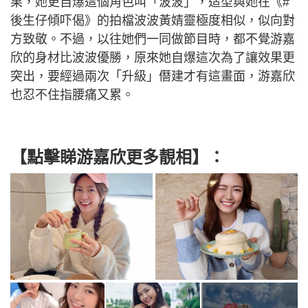
果，她更自爆這個角色叫「波波」，造型與她在《#
後生仔傾吓偈》的拍檔波波黃婧靈極度相似，似向對
方致敬。不過，以往她們一同做節目時，都不覺游嘉
欣的身材比波波優勝，原來她自爆這次為了讓效果更
突出，要經過兩次「升級」僭建才有這畫面，游嘉欣
也忍不住指腰痛又累。
【點擊睇游嘉欣更多靚相】：