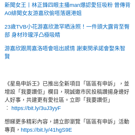
新聞女王丨林正鋒四眼主播man爆認愛狂吸粉 曾傳背
A0緋聞女友游嘉欣偷嗒落選港姐
23歲TVB小花游嘉欣激罕晒泳照！一件頭大露背至臀
部 身材玲瓏浮凸極吸睛
游嘉欣跟周嘉洛唔會咀出感情 謝東閔承諾會娶朱智
賢
《星島申訴王》已推出全新項目「區區有申訴」，並
增設「我要讚佢」欄目，現誠邀市民投稿讚揚身邊好
人好事，共建更有愛社區。立即「我要讚佢」
︰
https://bit.ly/3uJ3yyF
想睇更多精彩內容，請立即瀏覽「區區有申訴」活動
專頁，
https://bit.ly/41hgS9E