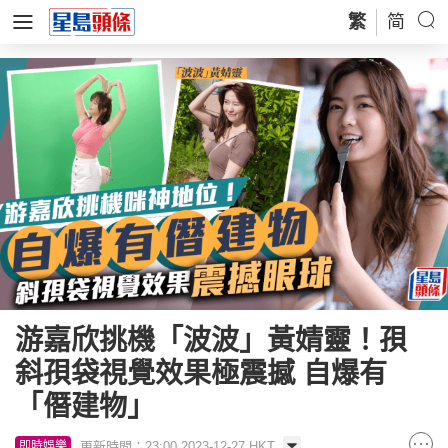
繁
简
游嘉欣挑機「波波」黃婧靈！孭
斜孭袋視覺效果極震撼 自爆有
「僭建物」
更新時間：23:00 2023-12-27 HKT
即時娛樂