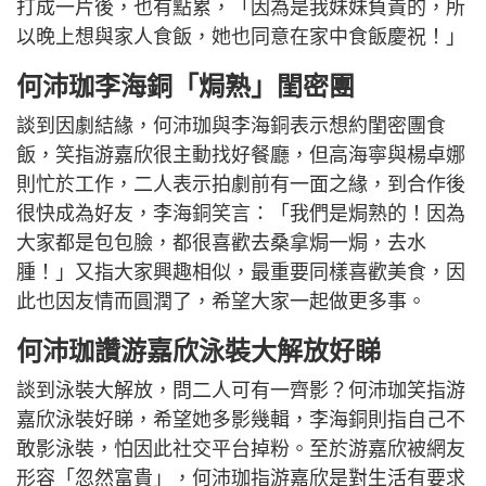
打成一片後，也有點累，「因為是我妹妹負責的，所
以晚上想與家人食飯，她也同意在家中食飯慶祝！」
何沛珈李海銅「焗熟」閨密團
談到因劇結緣，何沛珈與李海銅表示想約閨密團食
飯，笑指游嘉欣很主動找好餐廳，但高海寧與楊卓娜
則忙於工作，二人表示拍劇前有一面之緣，到合作後
很快成為好友，李海銅笑言：「我們是焗熟的！因為
大家都是包包臉，都很喜歡去桑拿焗一焗，去水
腫！」又指大家興趣相似，最重要同樣喜歡美食，因
此也因友情而圓潤了，希望大家一起做更多事。
何沛珈讚游嘉欣泳裝大解放好睇
談到泳裝大解放，問二人可有一齊影？何沛珈笑指游
嘉欣泳裝好睇，希望她多影幾輯，李海銅則指自己不
敢影泳裝，怕因此社交平台掉粉。至於游嘉欣被網友
形容「忽然富貴」，何沛珈指游嘉欣是對生活有要求