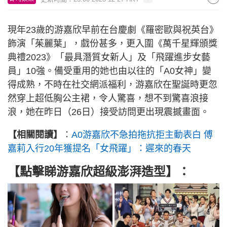
現年23歲的游嘉欣早前在台慶劇《羅密歐與祝英台》
飾演「茱麗葉」，戲份甚多，更入圍《萬千星輝頒獎
典禮2023》「最具潛質女新人」及「飛躍進步女藝
員」10強。備受重用的她也由以往的「A0女神」變
得成熟，不時在社交網派福利，游嘉欣在聖誕時更忽
然穿上超低胸公主裙，令人驚喜，想不到驚喜浪接
浪，她在昨日（26日）接受訪問更出現震撼畫面。
【相關閱讀】
：
A0游嘉欣不急拍拖抗拒主動表白 傅
嘉莉入行20年獲提名「女飛躍」：遲來的春天
【點擊睇游嘉欣超級澎湃造型】：