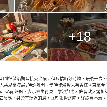
+18
定期到律敦治醫院接受治療，但病情時好時壞，最後一次
眾人共聚至凌晨3時許離開，當時黎淑賢未有異樣。直至今
atsApp短訊，表示來生再見。黎淑賢老公許智政大驚折
去反應，身旁有燒過的炭，立刻報警送院，終證實不治。