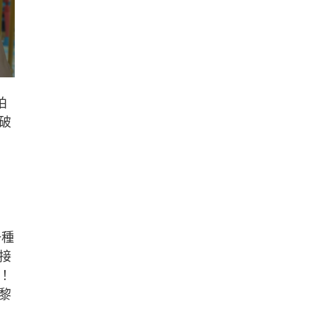
拍
破
一種
接
！
黎