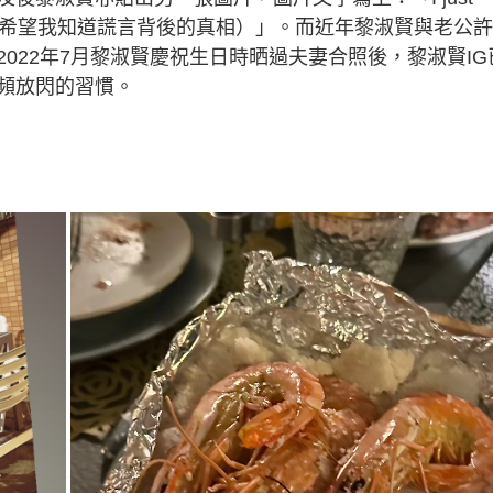
 the lies.（我只希望我知道謊言背後的真相）」。而近年黎淑賢與老公
022年7月黎淑賢慶祝生日時晒過夫妻合照後，黎淑賢IG
頻放閃的習慣。