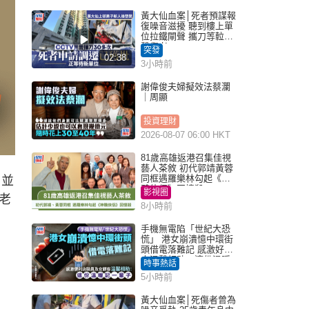
黃大仙血案│死者預謀報
復噪音滋擾 聽到樓上單
位拉鐵閘聲 攜刀等𨋢伏
擊傷者
突發
02:38
3小時前
謝偉俊夫婦擬效法蔡瀾
｜周顯
投資理財
2026-08-07 06:00 HKT
81歲高雄返港召集佳視
藝人茶敘 初代郭靖黃蓉
同框遇羅樂林勾起《神
，並
鵰俠侶》回憶殺
影視圈
老
8小時前
手機無電陷「世紀大恐
慌」 港女崩潰憶中環街
頭借電落難記 感激好心
人溫馨相助：這份溫暖
時事熱話
記一輩子｜Juicy叮
5小時前
黃大仙血案│死傷者曾為