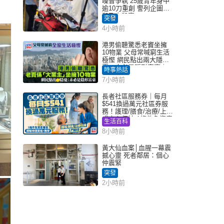
噪音爭執 25歲青年身中
逾10刀重創 警列企圖謀
殺及自殺案
突發
4小時前
港男偷聽驚悉老竇坐擁
10物業 父母常喊窮生活
極慳 網民點出兩大隱
憂：未必是隱形富豪｜
時事熱話
Juicy叮
7小時前
長者社區服務券｜每月
$541換過萬元社區券服
務！護理/膳食/治療/上門
或中心任揀 1條件免資產
生活百科
審查（附申請資格及教
8小時前
學）
黃大仙血案│血腥一幕震
撼心靈 死者鄰居：個心
仲震緊
突發
2小時前