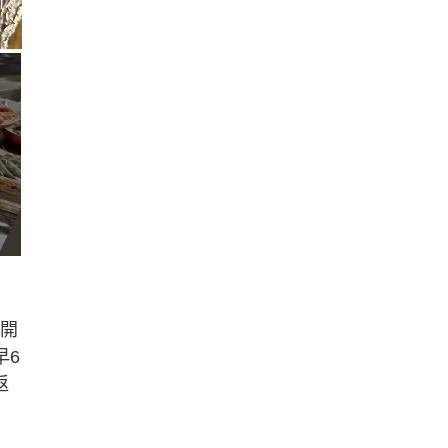
公開
早6
返