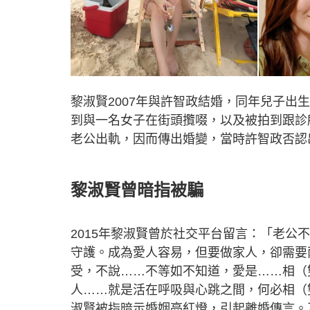
黎淑賢2007年與許智政結婚，同年兒子出生
到與一名女子在街頭攬啜，以及被拍到跟診
老公出軌，因而傳出婚變，當時許智政否認
黎淑賢曾暗指被騙
2015年黎淑賢曾於社交平台留言：「老
守護。成為愛人容易，但要做家人，卻需要
受，不說……不等如不知道，愛是……相（
人……就是活在呼吸與心跳之間，何必相（
淑賢被指暗示婚姻亮紅燈，引起離婚傳言。及