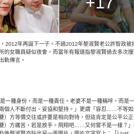
+17
，2012年再誕下一子。不過2012年黎淑賢老公許智政被
所的女職員疑似夜會，而當年有報道指黎淑賢過去多次撞
出軌傳言。
公不是一種身份，而是一種責任。老婆不是一種稱呼，而是
兩個人不斷付出、妥協和堅持。」更謂「容忍……不等如
雙）方等價交往或許要是相向對待，但這肯定是公平公正
雙）方痛苦，若是放手。飛翔吧……又何嘗不是一樣？」
後黎淑賢亦貼出另一張圖片，圖片文字寫上：「I just