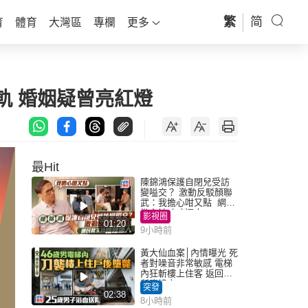
繁
简
育
體育
大灣區
專欄
更多
軌 婚姻疑曾亮紅燈
最Hit
陳錦鴻保護自閉兒受訪
變嗌交？ 激動反駁顏聯
武：我擔心咁又點 網民
批主持咄咄逼人
影視圈
01:20
9小時前
黃大仙血案│內情曝光 死
者對噪音非常敏感 電梯
內狂斬樓上住客 返回住
所墮樓亡
突發
02:38
8小時前