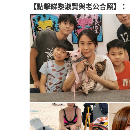
【點擊睇
黎淑賢與老公合照
】：