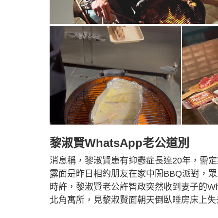
黎淑賢WhatsApp老公道別
消息稱，黎淑賢患有抑鬱症長達20年，需
露面是昨日相約朋友在家中開BBQ派對，
時許，黎淑賢老公許智政突然收到妻子的Wh
北角寓所，見黎淑賢面朝天倒臥睡房床上失