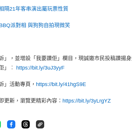
 相隔21年客串演出屬玩票性質
BBQ派對相 與狗狗自拍現微笑
訴」，並增設「我要讚佢」欄目，現誠邀市民投稿讚揚身
讚佢」︰
https://bit.ly/3uJ3yyF
訴」活動專頁，
https://bit.ly/41hgS9E
立即更新，瀏覽更精彩內容：
https://bit.ly/3yLrgYZ