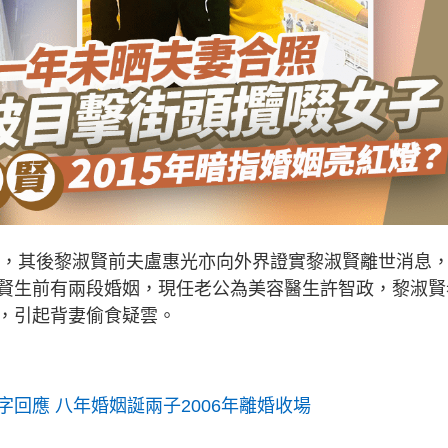
離世，其後黎淑賢前夫盧惠光亦向外界證實黎淑賢離世消息
賢生前有兩段婚姻，現任老公為美容醫生許智政，黎淑賢
，引起背妻偷食疑雲。
回應 八年婚姻誕兩子2006年離婚收場