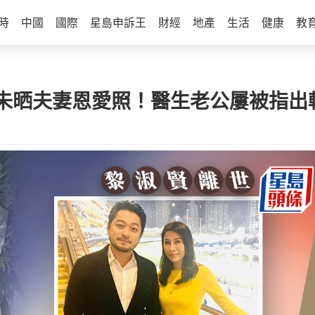
時
中國
國際
星島申訴王
財經
地產
生活
健康
教
未晒夫妻恩愛照！醫生老公屢被指出