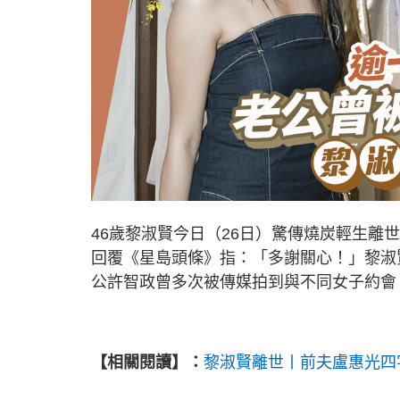
46歲黎淑賢今日（26日）驚傳燒炭輕生
回覆《星島頭條》指：「多謝關心！」黎淑
公許智政曾多次被傳媒拍到與不同女子約會
【相關閱讀】：
黎淑賢離世丨前夫盧惠光四字