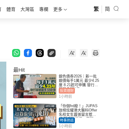
繁
简
育
體育
大灣區
專欄
更多
最Hit
銀色債券2026｜新一批
銀債每手1萬元 最少4.25
厘 8.21起可申購 發行金
額最多550億
投資理財
1小時前
「你個frd廢！」JUPAS
放榜炫耀港大醫科Offer
名校女生囂張留言惹眾
怒 醫學院澄清：宣稱
時事熱話
「40.5分獲錄取」不符事
1小時前
實｜Juicy叮