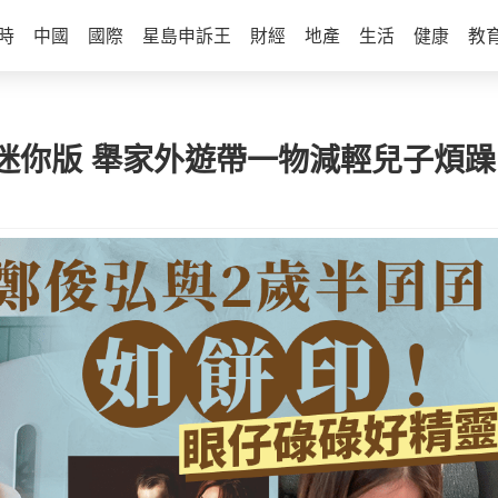
時
中國
國際
星島申訴王
財經
地產
生活
健康
教
迷你版 舉家外遊帶一物減輕兒子煩躁