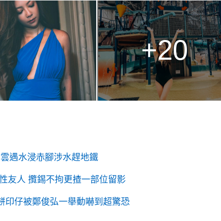
+20
白雲遇水浸赤腳涉水趕地鐵
性友人 攬錫不拘更揸一部位留影
歲餅印仔被鄭俊弘一舉動嚇到超驚恐