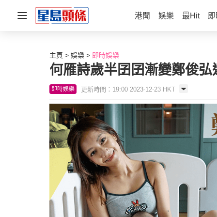
港聞
娛樂
最Hit
即
主頁
娛樂
即時娛樂
何雁詩歲半囝囝漸變鄭俊弘
更新時間：19:00 2023-12-23 HKT
即時娛樂