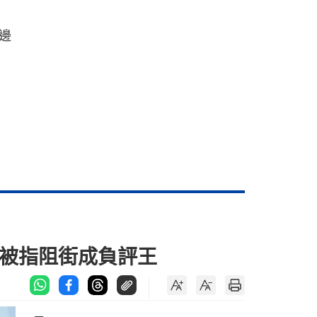
邊
捷被指阻街成負評王