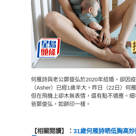
何雁詩與老公鄭俊弘於2020年結婚，卻因
（Asher）已經1歲半大。昨日（22日
但在飛機上卻木無表情，還有點不適應。細看
爸鄭俊弘，如餅印一樣。
【相關閱讀】
：
31歲何雁詩晒低胸高