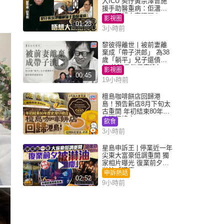
入ICU 契仔黃宗澤曾施
援手助醫重病：佢瀟灑
一生唔想大家唔開心
影視圈
01:23
3小時前
黎彼得離世丨被前妻離
棄成「帶子洪郎」 為38
歲「躺平」兒子還債多
年 曾盼尋伴侶度晚年
影視圈
00:45
19小時前
檀島咖啡餅店回歸港
島！預告新店8月下旬太
古重開 年初結束80年歷
史灣仔總店
飲食
3小時前
星島申訴王 | 停業近一年
尖東大富豪低調重開 獨
家相片曝光 復業前夕被
淋油「贈慶」
申訴熱話
02:52
9小時前