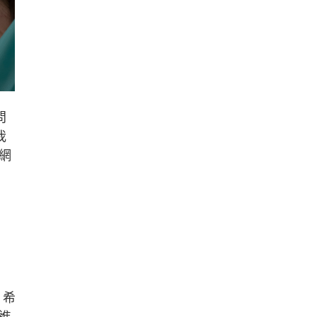
問
我
網
，希
進