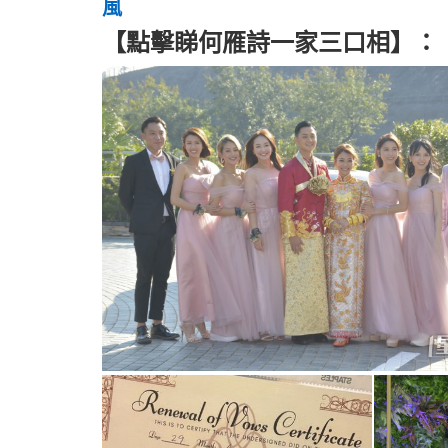
風
【點擊睇何雁詩一家三口相】：