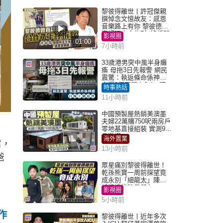
黎彼得離世丨許冠傑親
撰悼念文憶故友：感恩
音樂路上有你 黎彼德曾
直認唔夾合作7年終拆夥
影視圈
01:00
7小時前
33歲港男突中風半身癱
瘓 母拖3日先報警 網民
震驚：執返條命係神蹟
自爆2個惡習｜Juicy叮
時事熱話
11小時前
中國預製屋熱銷美澳墨
夫婦22萬購750呎兩房戶
零地基直接組裝 實測9個
月激讚
海外置業
奮，
13小時前
爸
眾星痛別黎彼得離世！
乾孫熊寶一周前探望竟
成永別「細龍太」陳思
圻淚憶唉吔男朋友
影視圈
5小時前
作
黎彼得離世丨近年多次