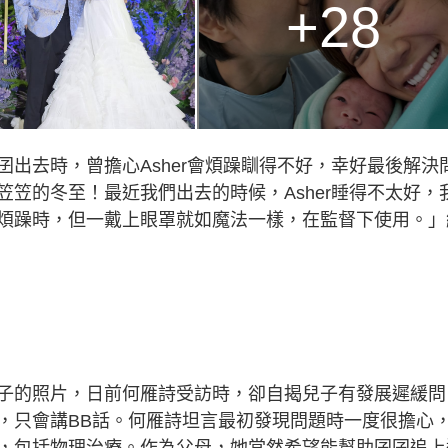
+28
出去時，曾擔心Asher會煩躁瞓得不好，幸好最後解決
笠的冬至！最近我們出去的時候，Asher睡得不太好，
煩躁時，但一戴上眼罩就如魔法一樣，在監督下使用。」
子的照片，日前何雁詩受訪時，卻自揭兒子有發展遲緩問
，只會講BB話。何雁詩坦言最初發現問題時一度很擔心
，包括物理治療。作為父母，她當然希望能幫助囝囝追上