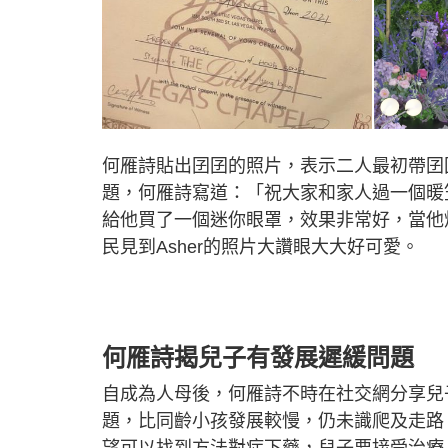
何雁詩貼出囝囝的照片，表示二人最初帶囝囝
題，何雁詩寫道：「祝大家和家人過一個暖笠
給他買了一個迷你眼罩，效果非常好，當他
民見到Asher的照片大讚眼大大好可愛。
何雁詩揭兒子有發展遲緩問題
自成為人母後，何雁詩不時在社交網分享兒
題，比同齡小孩發展較慢，仍未識爬及走路
望可以找到方法對症下藥，兒子要接受治療