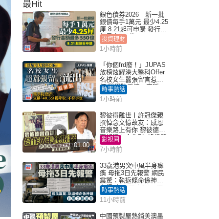
最Hit
銀色債券2026｜新一批
銀債每手1萬元 最少4.25
厘 8.21起可申購 發行金
額最多550億
投資理財
1小時前
「你個frd廢！」JUPAS
放榜炫耀港大醫科Offer
名校女生囂張留言惹眾
怒 醫學院澄清：宣稱
時事熱話
「40.5分獲錄取」不符事
1小時前
實｜Juicy叮
黎彼得離世丨許冠傑親
撰悼念文憶故友：感恩
音樂路上有你 黎彼德曾
直認唔夾合作7年終拆夥
影視圈
01:00
7小時前
33歲港男突中風半身癱
瘓 母拖3日先報警 網民
震驚：執返條命係神蹟
自爆2個惡習｜Juicy叮
時事熱話
11小時前
中國預製屋熱銷美澳墨