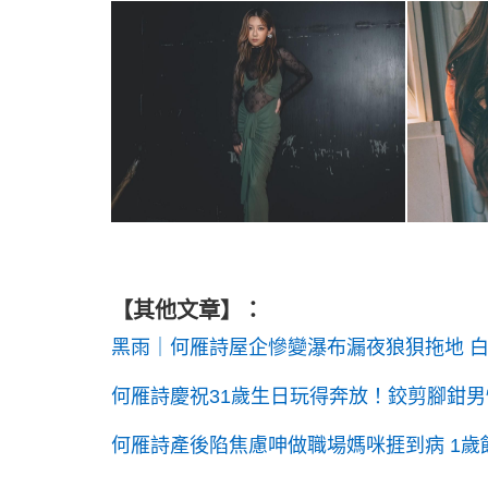
【其他文章】：
黑雨｜何雁詩屋企慘變瀑布漏夜狼狽拖地 
何雁詩慶祝31歲生日玩得奔放！鉸剪腳鉗男
何雁詩產後陷焦慮呻做職場媽咪捱到病 1