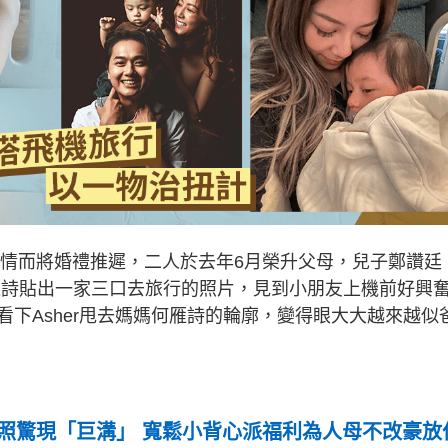
疫情而將婚禮推遲，二人於去年6月榮升父母，兒子鄭讚廷
）何雁詩貼出一家三口去旅行的照片，見到小朋友上機前好興
下Asher甩去媽媽何雁詩的輪廓，變得眼大大越來越似
炒照驚現「巨溝」 寬鬆小背心派福利為人母不改豪放