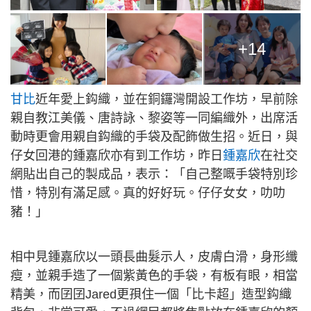
+14
甘比
近年愛上鈎織，並在銅鑼灣開設工作坊，早前除
親自教江美儀、唐詩詠、黎姿等一同編織外，出席活
動時更會用親自鈎織的手袋及配飾做生招。近日，與
仔女回港的鍾嘉欣亦有到工作坊，昨日
鍾嘉欣
在社交
網貼出自己的製成品，表示：「自己整嘅手袋特別珍
惜，特別有滿足感。真的好好玩。仔仔女女，叻叻
豬！」
相中見鍾嘉欣以一頭長曲髮示人，皮膚白滑，身形纖
瘦，並親手造了一個紫黃色的手袋，有板有眼，相當
精美，而囝囝Jared更孭住一個「比卡超」造型鈎織