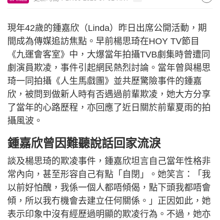
現年42歲的鍾嘉欣（Linda）昨日出席公開活動，期
間成為傳媒追訪焦點。早前楊思琦在HOY TV節目
《九運會客室》中，大爆當年拍攝TVB劇集時曾遭同
劇演員欺凌，事件引起網民熱烈討論。當年曾與楊思
琦一同拍攝《人生馬戲團》並共歷驚險事件的鍾嘉
欣，被問到做新人時有否遇過前輩欺凌，她大方分享
了當年的心路歷程，亦回應了近日關於前輩夏雨的拍
攝風波。
鍾嘉欣曾因難聽說話回家流淚
談及楊思琦的欺凌事件，鍾嘉欣坦言自己當年性格非
常內向，甚至形容自己有點「自閉」。她笑言：「我
以前好怕醜，我係一個人都唔傾偈，點下頭我都唔會
傾，所以我冇機會去建立任何關係。」正因如此，她
表示印象中沒有經歷過明顯的欺凌行為。不過，她亦