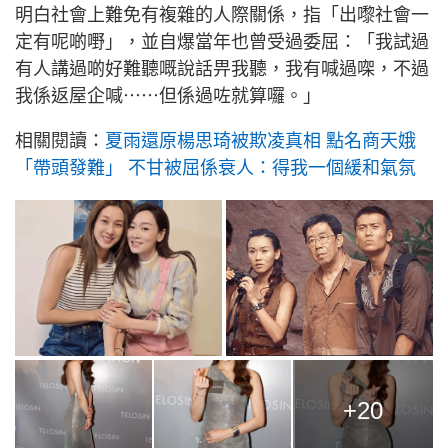
明白社會上難免有複雜的人際關係，指「出嚟社會一
定有呢啲嘢」，並自爆當年也曾受過委屈：「我試過
有人講過啲好難聽嘅說話畀我聽，我有喊過㗎，不過
我係返屋企喊⋯⋯但係過咗就算囉。」
相關閱讀：
夏雨還原楊思琦被欺凌真相 點名商天娥
「帶頭發難」 不甘被屈係衰人：得我一個緩和氣氛
+20