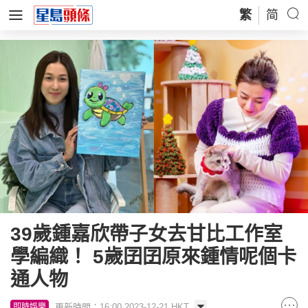
繁
简
39歲鍾嘉欣帶子女去甘比工作室
學編織！ 5歲囝囝原來鍾情呢個卡
通人物
更新時間：16:00 2023-12-21 HKT
即時娛樂