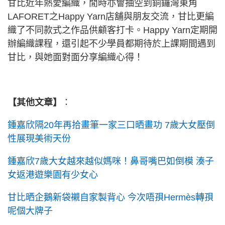
甘比近年熱愛編織，閒時亦會抽空到銅鑼灣東角
LAFORET之Happy Yarn店舖與朋友交流，甘比更編
織了不同款式之作品供顧客打卡。Happy Yarn定期開
辦編織課程，還引起不少學員都期待於上課期間遇到
甘比，與她面對面分享編織心得！
【其他文章】
：
鍾嘉欣隔20年再拾畫筆一家三口晒畫功 7歲大女壓倒
性展現美術天份
鍾嘉欣7歲大女越來越似媽咪！鼻哥嘴巴如倒模 湊子
女返港遊樂園有少女心
甘比晒企鵝新袋襯自家製背心 今次唔孭Hermès轉孭
呢個大牌子