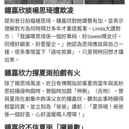
鍾嘉欣談楊思琦遭欺凌
提到昔日拍檔楊思琦，鍾嘉欣對她讚譽有加，並表示
理解對方為何時隔廿多年才重提舊事。Linda大讚對
方：「我識嘅思琦係一個好單純、好Sweet嘅女仔，
同埋好顧家、好愛屋企。」她認為思琦應該與自己一
樣，很多事情當下「過咗就算」，只是現時回想才講
出來。
鍾嘉欣力撐夏雨拍戲有火
除了楊思琦風波，近日有傳聞指前輩夏雨當年與高妙
思拍攝接吻戲時，曾臨時加戲「伸脷」（舌吻）。曾
與夏雨在劇集中飾演父女的鍾嘉欣，聽到此事時顯得
相當詫異，並立刻為「爸爸」護航：「夏雨喎！爸爸
係一個好直、心好溫暖嘅人嚟㗎！」
鍾嘉欣不信夏雨「攞着數」