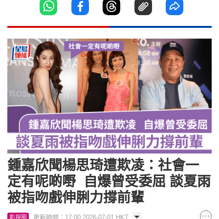
鍾嘉欣聞楊思琦遭欺凌：社會一
定有呢啲嘢 自爆曾受委屈 談夏雨
被指吻戲伸脷力撐前輩
更新時間：17:00 2026-07-01 HKT
影視圈