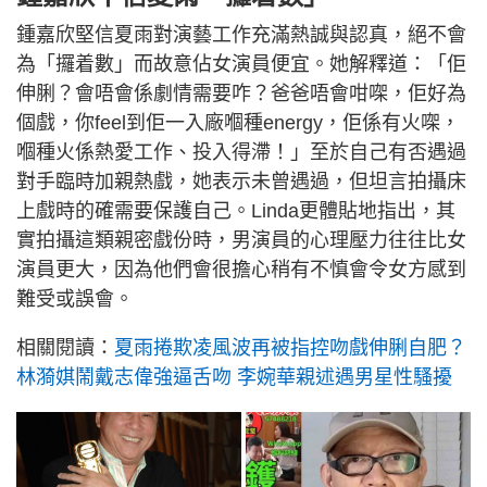
鍾嘉欣堅信夏雨對演藝工作充滿熱誠與認真，絕不會
為「攞着數」而故意佔女演員便宜。她解釋道：「佢
伸脷？會唔會係劇情需要咋？爸爸唔會咁㗎，佢好為
個戲，你feel到佢一入廠嗰種energy，佢係有火㗎，
嗰種火係熱愛工作、投入得滯！」至於自己有否遇過
對手臨時加親熱戲，她表示未曾遇過，但坦言拍攝床
上戲時的確需要保護自己。Linda更體貼地指出，其
實拍攝這類親密戲份時，男演員的心理壓力往往比女
演員更大，因為他們會很擔心稍有不慎會令女方感到
難受或誤會。
相關閱讀：
夏雨捲欺凌風波再被指控吻戲伸脷自肥？
林漪娸鬧戴志偉強逼舌吻 李婉華親述遇男星性騷擾