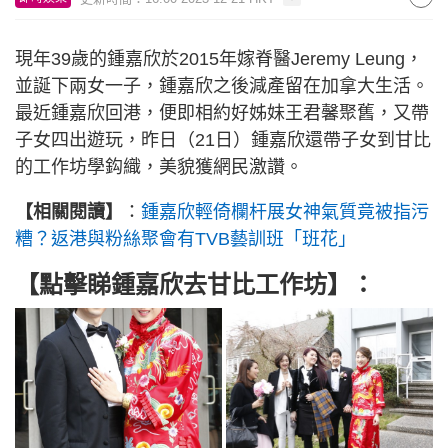
現年39歲的鍾嘉欣於2015年嫁脊醫Jeremy Leung，
並誕下兩女一子，鍾嘉欣之後減產留在加拿大生活。
最近鍾嘉欣回港，便即相約好姊妹王君馨聚舊，又帶
子女四出遊玩，昨日（21日）鍾嘉欣還帶子女到甘比
的工作坊學鈎織，美貌獲網民激讚。
【相關閱讀】
：
鍾嘉欣輕倚欄杆展女神氣質竟被指污
糟？返港與粉絲聚會有TVB藝訓班「班花」
【點擊睇鍾嘉欣去甘比工作坊】：