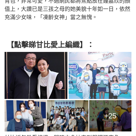
背包，非常可愛，不過網民都將焦點放在鍾嘉欣的顏
值上，大讚已是三孩之母的她美貌十年如一日，依然
充滿少女味，「凍齡女神」當之無愧。
【點擊睇甘比愛上編織】：
+25