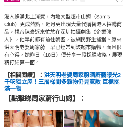
港人蜂湧北上消費，內地大型超市山姆（Sam's
Club）更成熱點，近月更出現大量代購替港人採購商
品，視帝陳豪近來忙於在深圳拍攝劇集《企業強
人》，他早前都有前往朝聖，被網民野生捕獲。原來
洪天明老婆周家蔚一早已經常到該超市購物，而且很
有心得，她昨日（18日）便分享一段採購攻略，展現
精打細算一面。
【相關閱讀】：
洪天明老婆周家蔚晒廚藝曝光2
千呎獨立屋！三層梯間多雜物仍見寬敞 巨櫃擺
滿一物
【點擊睇周家蔚行山姆】：