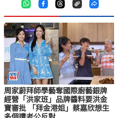
周家蔚拜師學藝奪國際廚藝銀牌
經營「洪家班」品牌醬料要洪金
寶審批 「拜金港姐」蔡嘉欣想生
多個遭老公反對