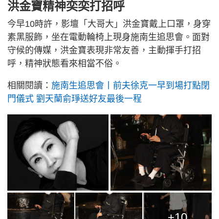
洪金寶精神奕奕打招呼
今早10時許，影壇「大哥大」洪金寶戴上口罩，身穿
素黑服飾，坐在電動輪椅上現身施南生追思會。面對
守候的傳媒，洪金寶表現非常友善，主動揮手打招
呼，精神狀態看來相當不俗。
相關閱讀：
施南生追思會丨前夫徐克一早到場打點閉
門儀式 劉天蘭俞琤送好友最後一程
+10