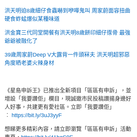
洪天明迫8歲細仔食蟲嚇到咿嘩鬼叫 周家蔚面容扭曲
硬食蚱蜢爆似某種味道
洪金寶三代同堂開餐有洪天明8歲餅印細仔揼骨 最強
爺爺被融化了
39歲周家蔚Deep V大露背一件頭冧夫 洪天明超邪惡
角度晒老婆火辣身材
《星島申訴王》已推出全新項目「區區有申訴」，並
增設「我要讚佢」欄目，現誠邀市民投稿讚揚身邊好
人好事，共建更有愛社區。立即「我要讚佢」
︰
https://bit.ly/3uJ3yyF
想睇更多精彩內容，請立即瀏覽「區區有申訴」活動