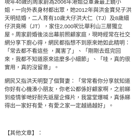
現年40歲的周家蔚為2006年港姐亞軍兼最上鏡小
姐，一向外表身材都出眾，她2012年與洪金寶兒子洪
天明結婚，二人育有10歲大仔洪大仁（TJ）及8歲細
仔洪竟稀（JT），家住2,000呎比華利山三層獨立
屋。周家蔚婚後淡出幕前照顧家庭，現時經常在社交
網分享下廚心得，網民都指想不到原來她如此精明：
「常去都不看這些 ，厲害了」、「剛剛去逛完回
來，我都不知道原來這麼多小細節」、「哇，真的很
實用，真的沒留意」。
網民又指洪天明娶了個賢妻：「常常看你分享就知道
你好有心機湊小朋友，你老公都係好顧家啊，之前睇
到疫情爹哋好耐先返屋企條片，我當堂爆喊，真係睇
得出一家好有愛，有愛之家一定越過越好」。
【其他文章】：