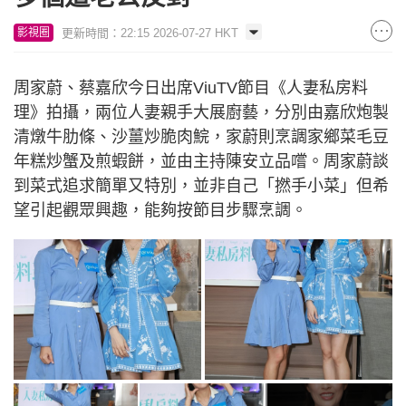
更新時間：22:15 2026-07-27 HKT
影視圈
周家蔚、蔡嘉欣今日出席ViuTV節目《人妻私房料
理》拍攝，兩位人妻親手大展廚藝，分別由嘉欣炮製
清燉牛肋條、沙薑炒脆肉鯇，家蔚則烹調家鄉菜毛豆
年糕炒蟹及煎蝦餅，並由主持陳安立品嚐。周家蔚談
到菜式追求簡單又特別，並非自己「撚手小菜」但希
望引起觀眾興趣，能夠按節目步驟烹調。