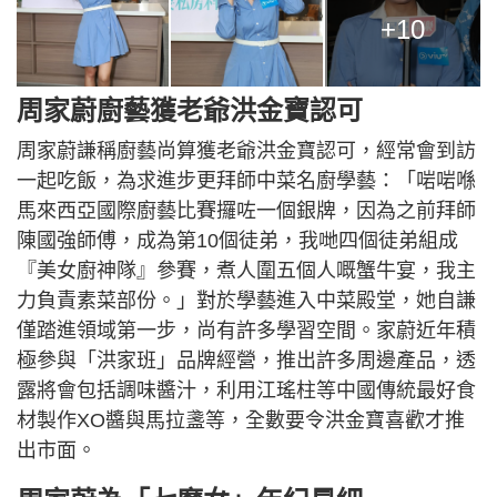
+10
周家蔚廚藝獲老爺洪金寶認可
周家蔚謙稱廚藝尚算獲老爺洪金寶認可，經常會到訪
一起吃飯，為求進步更拜師中菜名廚學藝：「啱啱喺
馬來西亞國際廚藝比賽攞咗一個銀牌，因為之前拜師
陳國強師傅，成為第10個徒弟，我哋四個徒弟組成
『美女廚神隊』參賽，煮人圍五個人嘅蟹牛宴，我主
力負責素菜部份。」對於學藝進入中菜殿堂，她自謙
僅踏進領域第一步，尚有許多學習空間。家蔚近年積
極參與「洪家班」品牌經營，推出許多周邊產品，透
露將會包括調味醬汁，利用江瑤柱等中國傳統最好食
材製作XO醬與馬拉盞等，全數要令洪金寶喜歡才推
出市面。