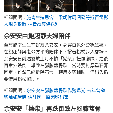
相關閱讀：
施南生追思會丨梁朝偉周潤發等近百電影
人現身致敬 林青霞哀傷送別
余安安由鮑起靜夫婦陪伴
至於施南生生前好友余安安，身穿白色外套襯黑褲，
在鮑起靜與老公方平的陪伴下，撐著枴杖步入會場。
余安安日前透露於上月不慎「拗柴」扭傷腳踝，之後
再意外跌倒，導致左腳膝蓋骨裂，當時要打厚重石膏
固定，雖然已經拆除石膏，轉用支架輔助，但出入仍
要借用枴杖協助。
相關閱讀：
余安安左腳膝蓋骨裂傷勢曝光 去年曾拗
柴腫如豬蹄 估計因一原因頻出事
余安安「拗柴」再跌倒致左腳膝蓋骨