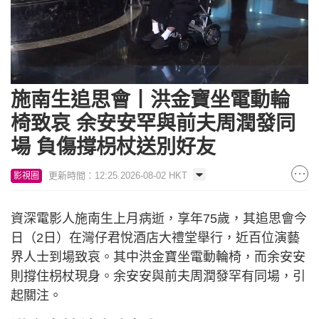
Loaded
:
Unmute
81.56%
施南生追思會丨洪金寶坐電動輪
椅致哀 余安安罕與前夫周潤發同
場 負傷撐枴杖送別好友
更新時間：12:25 2026-08-02 HKT
影視圈
資深電影人施南生上月病逝，享年75歲，其追思會今
日（2日）在灣仔君悅酒店大禮堂舉行，近百位演藝
界人士到場致哀。其中洪金寶坐電動輪椅，而余安安
則撐住枴杖現身。余安安與前夫周潤發罕有同場，引
起關注。