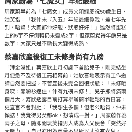
周家蔚為「七魔女」年紀最細
周家蔚早前為「七魔女」成員文頌嫻慶祝50歲生日，
她笑指：「我仲未『入五』年紀最細係我，差七年先
到，唔驚！大家都仲好靚、狀態好好！」雖然將蛋糕
上的5字不停倒轉仍未變成2字，但家蔚覺得年齡只是
數字，大家只是不斷長大變得成熟。
蔡嘉欣產後復工未修身尚有九磅
「拜金港姐」蔡嘉欣上月初誕下首胎兒子，剛完結坐
月便急不及待復工亮相幕前，她欣喜地表示有工作邀
請自然要把握，不管產後未完全回復狀態：「未修晒
身㗎，靠啲衫遮住，仲有九磅未修！」兒子即將滿兩
個月大，嘉欣透露目前打算舉辦簡單輕鬆的百日宴，
更直言不會封肚：「我想生多個！但老公唔肯，仲未
傾掂！我覺得男女都ok，想湊成一對。」周家蔚作為
兩子之母，隨即開玩笑指男人成為人父便會「突然好
大壓力」，自己亦因為商量不果所以才沒有女兒。