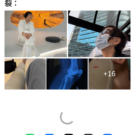
裂：
+16