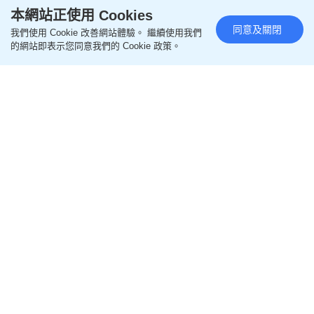
本網站正使用 Cookies
同意及關閉
我們使用 Cookie 改善網站體驗。 繼續使用我們
的網站即表示您同意我們的 Cookie 政策。
張智霖月餅廣告穿越古今多個造
型驚喜亮相 分享「愛在當下」人
生哲學
更新時間：20:15 2026-07-08 HKT
影視圈
張智霖（Chilam）蟬聯續任老字號餅家擔任代言人，
今年更榮升為「品牌創意官」，不但親自參與聯乘月
餅創作，Chilam今次親自參與了電視廣告的劇情構
思，帶領觀眾穿梭香港古今，見證品牌百年變遷。廣
告中，Chilam以多個不同年代的經典造型亮相，當中
不乏身穿充滿復古情懷的中式長衫；他又走進80年代