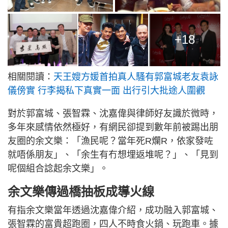
+18
相關閱讀：
天王嫂方媛首拍真人騷有郭富城老友袁詠
儀傍實 行李揭私下真實一面 出行引大批途人圍觀
對於郭富城、張智霖、沈嘉偉與律師好友識於微時，
多年來感情依然極好，有網民卻提到數年前被踢出朋
友圈的余文樂：「漁民呢？當年死R爛R，依家發咗
就唔係朋友」、「余生有冇想埋返堆呢？」、「見到
呢個組合諗起余文樂」。
余文樂傳過橋抽板成導火線
有指余文樂當年透過沈嘉偉介紹，成功融入郭富城、
張智霖的富貴超跑圈，四人不時食火鍋、玩跑車。據