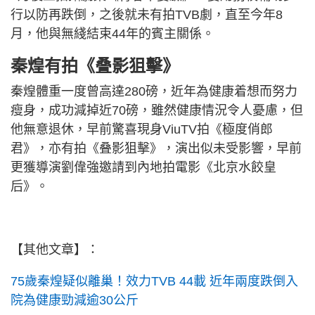
行以防再跌倒，之後就未有拍TVB劇，直至今年8
月，他與無綫結束44年的賓主關係。
秦煌有拍《叠影狙擊》
秦煌體重一度曾高達280磅，近年為健康着想而努力
瘦身，成功減掉近70磅，雖然健康情況令人憂慮，但
他無意退休，早前驚喜現身ViuTV拍《極度俏郎
君》，亦有拍《叠影狙擊》，演出似未受影響，早前
更獲導演劉偉強邀請到內地拍電影《北京水餃皇
后》。
【其他文章】：
75歲秦煌疑似離巢！效力TVB 44載 近年兩度跌倒入
院為健康勁減逾30公斤