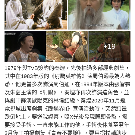
+19
1979年與TVB簽約的秦煌，先後拍過多部經典劇集，
其中在1983年版的《射鵰英雄傳》演周伯通最為人熟
悉，他更曾多次飾演周伯通，在1994年版本由張智霖
及朱茵主演的《射鵰》，秦煌亦再次飾演這角色，並
與劇中飾演歐陽克的林偉結緣。秦煌2020年11月返
電視城出席劇集《踩過界II》宣傳活動時，突然頭暈
跌倒地上，要送院觀察，照X光後發現膊頭骨裂，需
要接受手術。一直未能工作的他，手術後休養至翌年
3月復工拍攝劇集《青春不要臉》，要用拐杖輔助步