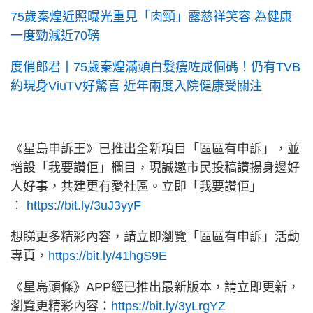
75歲秦煌近照曝光重見「肉頸」露慈祥笑容 為健康
一度勁減近70磅
度俏郎君丨75歲秦煌滿頭白髮瘦咗成個碼！仍有TVB
約現身ViuTV好驚喜 近年兩度入院健康受關注
《星島申訴王》已推出全新項目「區區有申訴」，並
增設「我要讚佢」欄目，現誠邀市民投稿讚揚身邊好
人好事，共建更有愛社區。立即「我要讚佢」
︰
https://bit.ly/3uJ3yyF
想睇更多精彩內容，請立即瀏覽「區區有申訴」活動
專頁，
https://bit.ly/41hgS9E
《星島頭條》APP經已推出最新版本，請立即更新，
瀏覽更精彩內容：
https://bit.ly/3yLrgYZ