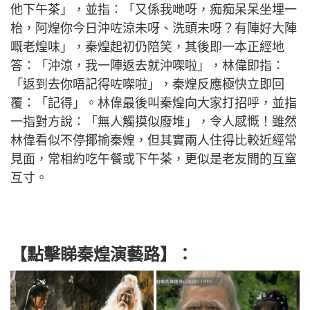
他下午茶」，並指：「又係我哋呀，痴痴呆呆坐埋一
枱，阿煌你今日沖咗涼未呀、洗頭未呀？有陣好大陣
嘅老煌味」，秦煌起初仍陪笑，其後即一本正經地
答：「沖涼，我一陣返去就沖㗎啦」，林偉即指：
「返到去你唔記得咗㗎啦」，秦煌反應極快立即回
覆：「記得」。林偉最後叫秦煌向大家打招呼，並指
一指對方說：「無人觸摸似廢堆」，令人感慨！雖然
林偉看似不停揶揄秦煌，但其實兩人住得比較近經常
見面，常相約吃午餐或下午茶，更似是老友間的互窒
互寸。
【點擊睇秦煌演藝路】：