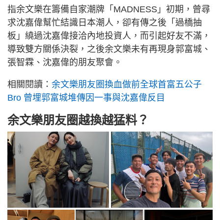
指余文樂在籌備自家潮牌「MADNESS」初期，曾尋
求沈嘉偉幫忙結識日本潮人，卻有傳之後「過橋抽
板」繞過沈嘉偉接洽內地投資人，而引起好友不滿，
導致雙方關係決裂，之後余文樂未有再現身郭富城、
張智霖、沈嘉偉的朋友聚會。
相關閱讀：
余文樂朋友圈換血做前全球首富五公子
Bro 曾埋郭富城堆傳因一事與沈嘉偉反目
余文樂朋友圈越換越猛料？