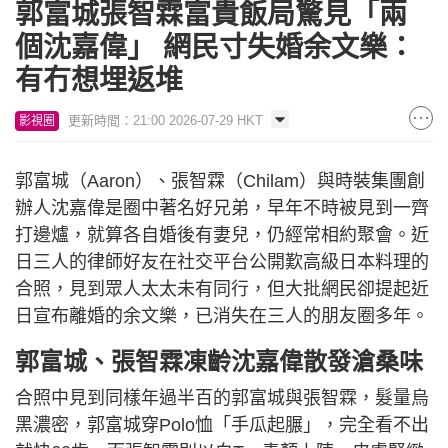
郭富城張智霖富貴飯局驚見「兩
個沈嘉偉」 網民寸失婚余文樂：
有冇想埋返堆
更新時間：21:00 2026-07-29 HKT
影視圈
郭富城（Aaron）、張智霖（Chilam）與時裝集團創
辦人沈嘉偉是圈中著名好兄弟，早年不時被見到一齊
打邊爐，就算各自婚後有妻兒，仍經常相約聚會。近
日三人的律師好友在社交平台公開歎高級日本料理的
合照，見到眾人太太未有同行，但大批網民卻提起近
日宣布離婚的余文樂，已消失在三人的朋友圈多年。
郭富城、張智霖凍齡沈嘉偉散發滄桑味
合照中見到同樣年過半百的郭富城與張智霖，髮量烏
黑濃密，郭富城穿Polo恤「手瓜起𦟌」，完全看不出