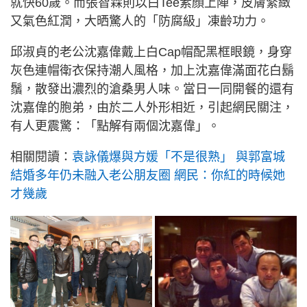
就快60歲。而張智霖則以白Tee素顏上陣，皮膚緊緻
又氣色紅潤，大晒驚人的「防腐級」凍齡功力。
邱淑貞的老公沈嘉偉戴上白Cap帽配黑框眼鏡，身穿
灰色連帽衛衣保持潮人風格，加上沈嘉偉滿面花白鬍
鬚，散發出濃烈的滄桑男人味。當日一同開餐的還有
沈嘉偉的胞弟，由於二人外形相近，引起網民關注，
有人更震驚：「點解有兩個沈嘉偉」。
相關閱讀：
袁詠儀爆與方媛「不是很熟」 與郭富城
結婚多年仍未融入老公朋友圈 網民：你紅的時候她
才幾歲