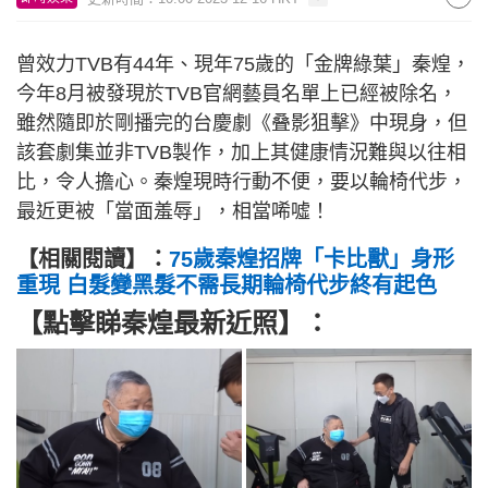
曾效力TVB有44年、現年75歲的「金牌綠葉」秦煌，
今年8月被發現於TVB官網藝員名單上已經被除名，
雖然隨即於剛播完的台慶劇《叠影狙擊》中現身，但
該套劇集並非TVB製作，加上其健康情況難與以往相
比，令人擔心。秦煌現時行動不便，要以輪椅代步，
最近更被「當面羞辱」，相當唏噓！
【相關閱讀】：
75歲秦煌招牌「卡比獸」身形
重現 白髮變黑髮不需長期輪椅代步終有起色
【點擊睇秦煌最新近照】：