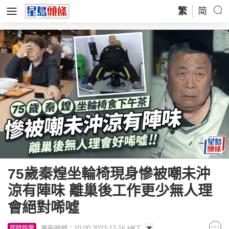
繁
简
75歲秦煌坐輪椅現身慘被嘲未沖
涼有陣味 離巢後工作更少無人理
會絕對唏噓
更新時間：10:00 2023-12-16 HKT
即時娛樂