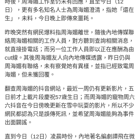
時後，周海媚工作室仍未有回應，直至今日（12
日），更有多名知名人士為周海媚澄清，指她「還在
生」，未料，今日晚上即傳來噩耗。
昨晚突然有網民爆料指周海媚離世，隨後內地傳媒聯
絡周海媚相關的工作人員，對方聽到查詢相關消息，
就直接掛電話；而另一位工作人員即以正在應酬為由
cut線。其後周海媚友人向內地傳媒透露，昨日仍與
周海媚有聯絡，未有察覺她有異樣，並指已經致電周
海媚，但未獲回覆。
翻查周海媚的抖音網站，最近一周仍有更新影片，五
日前才上載片段慶祝57歲生日；而周海媚的寵物周六
六抖音在今日傍晚更新在雪中玩耍的影片，所以不少
網民都認為只是誤傳死訊，並希望周海媚能夠為事件
出面闢謠。
直到今日（12日）凌晨時份，內地著名編劇譚飛在微