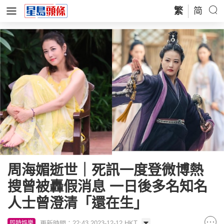
繁
简
周海媚逝世｜死訊一度登微博熱
搜曾被轟假消息 一日後多名知名
人士曾澄清「還在生」
更新時間：22:43 2023-12-12 HKT
即時娛樂