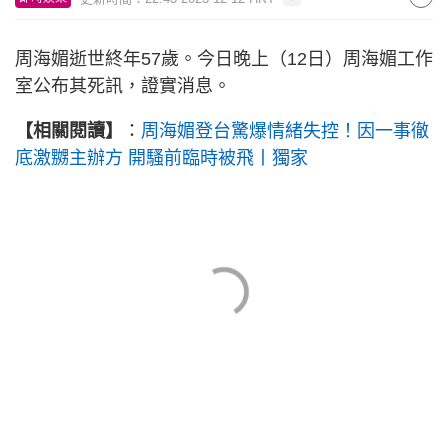
周海媚逝世終年57歲。今日晚上（12日）周海媚工作
室公布其死訊，證實消息。
【相關閱讀】
：
周海媚登台驚爆情緒失控！因一事徹
底激嬲主辦方 開騷前臨時被飛丨獨家