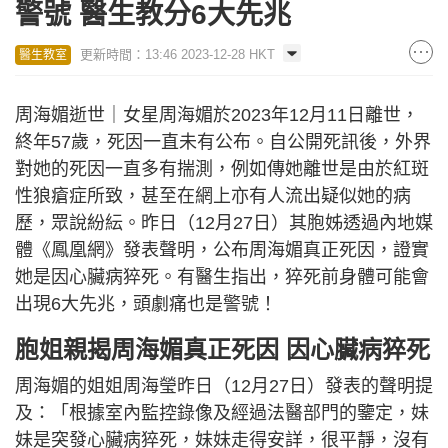
警號 醫生教分6大先兆
更新時間：13:46 2023-12-28 HKT
醫生教室
周海媚逝世｜女星周海媚於2023年12月11日離世，
終年57歲，死因一直未有公布。自公開死訊後，外界
對她的死因一直多有揣測，例如傳她離世是由於紅斑
性狼瘡症所致，甚至在網上亦有人流出疑似她的病
歷，眾說紛紜。昨日（12月27日）其胞姊透過內地媒
體《鳳凰網》發表聲明，公布周海媚真正死因，證實
她是因心臟病猝死。有醫生指出，猝死前身體可能會
出現6大先兆，頭劇痛也是警號！
胞姐親揭周海媚真正死因 因心臟病猝死
周海媚的姐姐周海瑩昨日（12月27日）發表的聲明提
及：「根據室內監控錄像及經過法醫部門的鑒定，妹
妹是突發心臟病猝死，妹妹走得安詳，很平靜，沒有