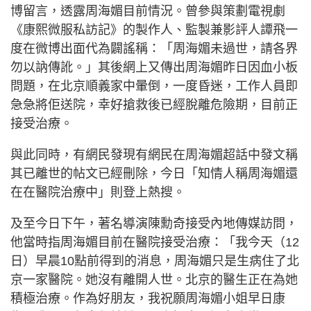
博留言，透露周海媚目前情況。曾參與策劃電視劇
《康熙微服私訪記》的製作人、監製兼影評人譚飛一
度在微博出面代為闢謠稱：「周海媚未過世，請各界
勿以訥傳訛。」其後網上又傳出周海媚昨日因血小板
問題，在北京順義家中暈倒，一度昏迷，工作人員即
急急將佢送院，幸好搶救後已經脫離危險期，目前正
接受治療。
與此同時，有網民發現有網民在周海媚超話中發文稱
其已離世的帖文已經刪除，今日「知情人稱周海媚還
在在醫院治療中」則登上熱搜。
及至今日下午，著名導演陳勳奇接受內地傳媒訪問，
他當時指周海媚目前在醫院接受治療：「我今天（12
日）早晨10點前得到的消息，周海媚只是生病住了北
京一家醫院。她沒有離開人世。北京的醫生正在為她
積極治療。作為好朋友，我祝願周海媚小姐早日康