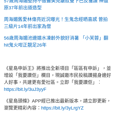
57歲周海媚堅持不做醫美見皺紋雙下巴反獲讚 神還
原37年前出道造型
周海媚舊愛林偉亮近況曝光！生鬼念經晒喜感 曾拍
三級片14年前出家為僧
56歲周海媚池邊嬉水凍齡外貌好消暑 「小芙蓉」翻
hit鬼火咁正靚足26年
《星島申訴王》將推出全新項目「區區有申訴」，並
增設「我要讚佢」欄目，現誠邀市民投稿讚揚身邊好
人好事，共建更有愛社區。立即「我要讚佢」︰
https://bit.ly/3uJ3yyF
《星島頭條》APP經已推出最新版本，請立即更新，
瀏覽更精彩內容：
https://bit.ly/3yLrgYZ